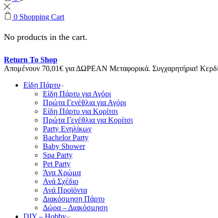
0
Shopping Cart
No products in the cart.
Return To Shop
Απομένουν
70,01
€
για ΔΩΡΕΑΝ Μεταφορικά.
Συγχαρητήρια! Κερ
Είδη Πάρτυ
Είδη Πάρτυ για Αγόρι
Πρώτα Γενέθλια για Αγόρι
Είδη Πάρτυ για Κορίτσι
Πρώτα Γενέθλια για Κορίτσι
Party Ενηλίκων
Bachelor Party
Baby Shower
Spa Party
Pet Party
Άνα Χρώμα
Ανά Σχέδιο
Ανά Προϊόντα
Διακόσμηση Πάρτυ
Δώρα – Διακόσμηση
DIY – Hobby