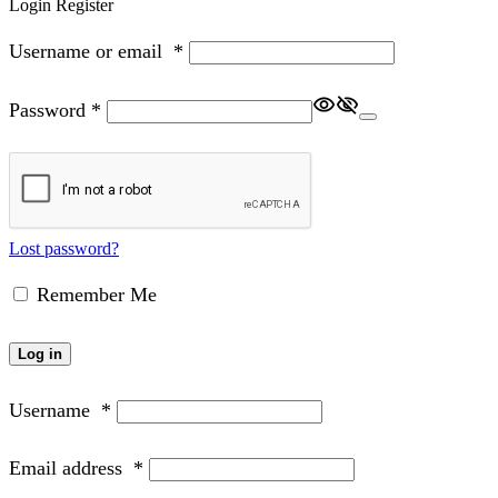
Login
Register
Username or email
*
Password
*
Lost password?
Remember Me
Log in
Username
*
Email address
*