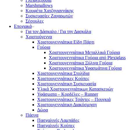
Γλειφιτζούρια
Marshmallows
Κουφέτα Χατζηγιαννάκης
Συσκευασίες Ζαχαρωτών
Σέσουλες
Εποχιακά
Για τον Δάσκαλο / Για την Δασκάλα
Χριστούγεννα
Χριστουγεννιάτικα Είδη Πάρτι
Γούρια
Χριστουγεννιάτικα Μεταλλικά Γούρια
Χριστουγεννιάτικα Γούρια από Plexiglass
Χριστουγεννιάτικα Ξύλινα Γούρια
Χριστουγεννιάτικα Υφασμάτινα Γούρια
Χριστουγεννιάτικα Στολίδια
Χριστουγεννιάτικες Κούπες
Χριστουγεννιάτικη Συσκευασία
Υλικά Χριστουγεννιάτικων Κατασκευών
Υφάσματα – Κορδέλες – Runner
Χριστουγεννιάτικες Τσάντες – Πουγκιά
Χριστουγεννιάτικη Διακόσμηση
Δώρα
Πάσχα
Πασχαλινές Λαμπάδες
Πασχαλινές Κούπες