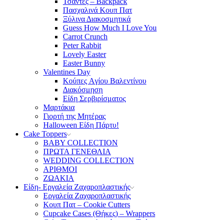
Τσάντες – Backpack
Πασχαλινά Κουπ Πατ
Ξύλινα Διακοσμητικά
Guess How Much I Love You
Carrot Crunch
Peter Rabbit
Lovely Easter
Easter Bunny
Valentines Day
Κούπες Aγίου Βαλεντίνου
Διακόσμηση
Είδη Σερβιρίσματος
Μαρτάκια
Γιορτή της Μητέρας
Halloween Είδη Πάρτυ!
Cake Toppers
BABY COLLECTION
ΠΡΩΤΑ ΓΕΝΕΘΛΙΑ
WEDDING COLLECTION
ΑΡΙΘΜΟΙ
ΖΩΑΚΙΑ
Είδη- Εργαλεία Ζαχαροπλαστικής
Εργαλεία Ζαχαροπλαστικής
Κουπ Πατ – Cookie Cutters
Cupcake Cases (Θήκες) – Wrappers