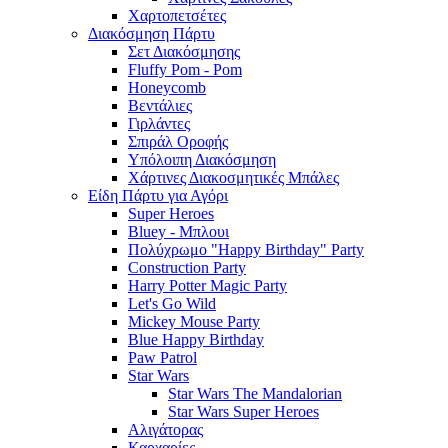
Χαρτοπετσέτες
Διακόσμηση Πάρτυ
Σετ Διακόσμησης
Fluffy Pom - Pom
Honeycomb
Βεντάλιες
Γιρλάντες
Σπιράλ Οροφής
Υπόλοιπη Διακόσμηση
Χάρτινες Διακοσμητικές Μπάλες
Είδη Πάρτυ για Αγόρι
Super Heroes
Bluey - Μπλουι
Πολύχρωμο "Happy Birthday" Party
Construction Party
Harry Potter Magic Party
Let's Go Wild
Mickey Mouse Party
Blue Happy Birthday
Paw Patrol
Star Wars
Star Wars The Mandalorian
Star Wars Super Heroes
Αλιγάτορας
Καρχαρίες