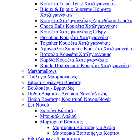
Κουφέτα Σειρά Twist Χατζηγιαννάκης
Bijoux & Bijoux Supreme Κουφέτα
Χατζηγιαννάκηs
Κουφέτα Χατζηγιαννάκης Αμυγδάλου Γεύσεις
Choco Balls Κουφέτα Χατζηγιαννάκης
Κουφέτα Χατζηγιαννάκης Crispy
Piccolino Κουφέτα Χατζηγιαννάκης
Together Κουφέτα Χατζηγιαννάκης
Αμυγδάλου Supreme Κουφέτα Χατζηγιαννάκης
Βότσαλο Κουφέτα Χατζηγιαννάκης
Καρδιά Κουφέτα Χατζηγιαννάκης
Rondo Πολύχρωμο Κουφέτα Χατζηγιαννάκης
Marshmallows
Τούλι για Μπομπονιέρες
Βιβλία Ευχών για Βάφτιση
Βουλοκέρι - Σφραγίδες
Ποδιά Βάφτισης Αγοριού Νονού/Νονάς
Ποδιά Βάφτισης Κοριτσιού Νονού/Νονάς
Σετ Νονού
Σαπούνι Βάπτισης
Μπουκάλι Λαδιού
Μαρτυρικά Βάπτισης
Μαρτυρικά Βάπτισης για Αγόρι
Μαρτυρικά Βάπτισης για Κορίτσι
Είδη Δώρων - Διακόσμηση