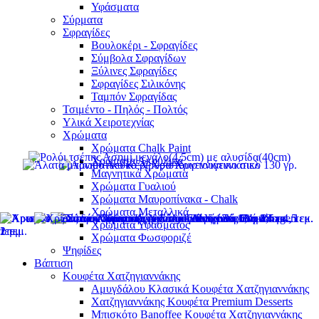
Υφάσματα
Σύρματα
Σφραγίδες
Βουλοκέρι - Σφραγίδες
Σύμβολα Σφραγίδων
Ξύλινες Σφραγίδες
Σφραγίδες Σιλικόνης
Ταμπόν Σφραγίδας
Τσιμέντο - Πηλός - Πολτός
Υλικά Χειροτεχνίας
Χρώματα
Χρώματα Chalk Paint
Χρώματα Ακρυλικά
Μαγνητικά Χρώματα
Χρώματα Γυαλιού
Χρώματα Μαυροπίνακα - Chalk
Χρώματα Μεταλλικά
Χρώματα Υφάσματος
Χρώματα Φωσφοριζέ
Ψηφίδες
Βάπτιση
Κουφέτα Χατζηγιαννάκης
Αμυγδάλου Κλασικά Κουφέτα Χατζηγιαννάκης
Χατζηγιαννάκης Κουφέτα Premium Desserts
Μπισκότο Banoffee Κουφέτα Χατζηγιαννάκης