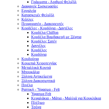
Γράμματα - Αριθμοί Φελιζόλ
Διαφανείς Συσκευασίες
Εργαλεία
Κατασκευές Φελιζόλ
Κόλλες
Περφορατέρ - Διακορευτές
Κορδέλες - Κορδόνια - Δαντέλες
Κορδέλα Chiffon
Κορδέλα Βαμβακερή με Ξέφτια
Κορδέλες Σατέν
Δαντέλες
Κορδέλες
Κορδόνια
Κουδούνια
Κουμπιά Χειροτεχνίας
Μεταλλικά Κουτιά
Μπουκάλια
Ξύλινα Αντικείμενα
Ξύλινα Διακοσμητικά
Πινέλα
Ραπτική - 'Υφασμα - Felt
Ύφασμα Felt
Κεφαλάκια - Μάτια - Μαλλιά για Κουκλάκια
Πλέξιμο
Τσόχα