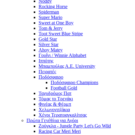
Noddy
Rocking Horse
Spiderman
Super Mario
Sweet at One Boy
Tom & Jerry
Toot Sweet Blue Stripe
Gold Star
Silver Star
Ahoy Matey
Γουΐνι / Winnie Alphabet
Ιππότης
Μπαμπούλας Α.Ε. University
Πειρατές
Ποδόσφαιρο
Ποδόσφαιρο Champions
Football Gold
Ταχυδρόμος Πατ
Τόμας το Τρενάκι
Φινέας & Φέρμπ
Χελωνονιτζάκια
Χένρι Τερατοαγκαλίτσας
Πρώτα Γενέθλια για Αγόρι
Ζούγκλα - Jungle Party Let's Go Wild
Racing Car Meri Meri