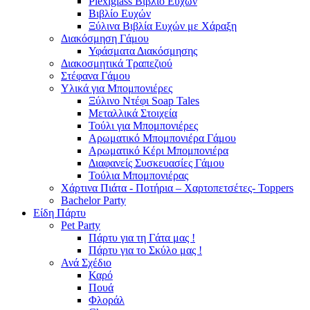
Plexiglass Βιβλίο Ευχών
Βιβλίο Ευχών
Ξύλινα Βιβλία Ευχών με Χάραξη
Διακόσμηση Γάμου
Υφάσματα Διακόσμησης
Διακοσμητικά Τραπεζιού
Στέφανα Γάμου
Υλικά για Μπομπονιέρες
Ξύλινο Ντέφι Soap Tales
Μεταλλικά Στοιχεία
Τούλι για Μπομπονιέρες
Αρωματικό Μπομπονιέρα Γάμου
Αρωματικό Κέρι Μπομπονιέρα
Διαφανείς Συσκευασίες Γάμου
Τούλια Μπομπονιέρας
Χάρτινα Πιάτα - Ποτήρια – Χαρτοπετσέτες- Toppers
Bachelor Party
Είδη Πάρτυ
Pet Party
Πάρτυ για τη Γάτα μας !
Πάρτυ για το Σκύλο μας !
Ανά Σχέδιο
Καρό
Πουά
Φλοράλ