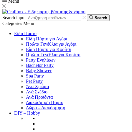
Menu
Search input
Search
Categories
Menu
Είδη Πάρτυ
Είδη Πάρτυ για Αγόρι
Πρώτα Γενέθλια για Αγόρι
Είδη Πάρτυ για Κορίτσι
Πρώτα Γενέθλια για Κορίτσι
Party Ενηλίκων
Bachelor Party
Baby Shower
Spa Party
Pet Party
Άνα Χρώμα
Ανά Σχέδιο
Ανά Προϊόντα
Διακόσμηση Πάρτυ
Δώρα – Διακόσμηση
DIY – Hobby