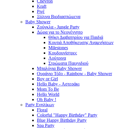
Chevron
Kraft
Ριγέ
Ξύλινα Βιοδιασπώμενα
Baby Shower
Ζούγκλα - Jungle Party
Δώρα για το Νεογέννητο
Θήκη Διαβατηρίου για Παιδιά
Κουτιά Αποθήκευσης Αναμνήσεων
Milestones
Κουδουνίστρες
Λούτρινα
Στρώματα Παιχνιδιού
Μπαλόνια Baby Shower
Ουράνιο Τόξο - Rainbow - Baby Shower
Boy or Girl
Hello Baby - Αστεράκι
Mom To Be
Hello World
Oh Baby !
Party Ενηλίκων
Floral
Colorful "Happy Birthday" Party
Blue Happy Birthday Party
Spa Party