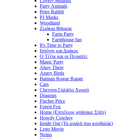
Lovely Minions
Party Animals
Peter Rabbit
PJ Masks
Woodland
Ζωάκια Φάρμας
Farm Party
Farmhouse fun
It's Time to Party
Ιππότης και Δράκος
Ο Τζέικ και οι Πειρατές
Magic Party
Ahoy There
Angry Birds
Batman Rogue Range
Cars
Chevron Γαλάζιο Χρυσό
Dragons
Fischer Price
Forest Fox
Home (Επιτέλους φτάσαμε Σπίτι)
Howdy Cowboy
Inside Out (Τα μυαλά που κουβαλάς)
Lego Movie
Nemo