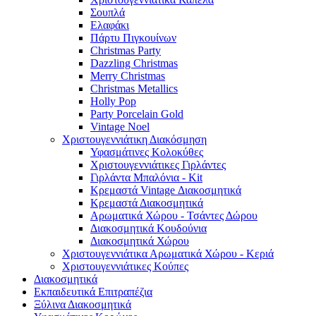
Σουπλά
Ελαφάκι
Πάρτυ Πιγκουίνων
Christmas Party
Dazzling Christmas
Merry Christmas
Christmas Metallics
Holly Pop
Party Porcelain Gold
Vintage Noel
Χριστουγεννιάτικη Διακόσμηση
Υφασμάτινες Κολοκύθες
Χριστουγεννιάτικες Γιρλάντες
Γιρλάντα Μπαλόνια - Kit
Κρεμαστά Vintage Διακοσμητικά
Κρεμαστά Διακοσμητικά
Αρωματικά Χώρου - Τσάντες Δώρου
Διακοσμητικά Κουδούνια
Διακοσμητικά Χώρου
Χριστουγεννιάτικα Αρωματικά Χώρου - Κεριά
Χριστουγεννιάτικες Κούπες
Διακοσμητικά
Εκπαιδευτικά Επιτραπέζια
Ξύλινα Διακοσμητικά