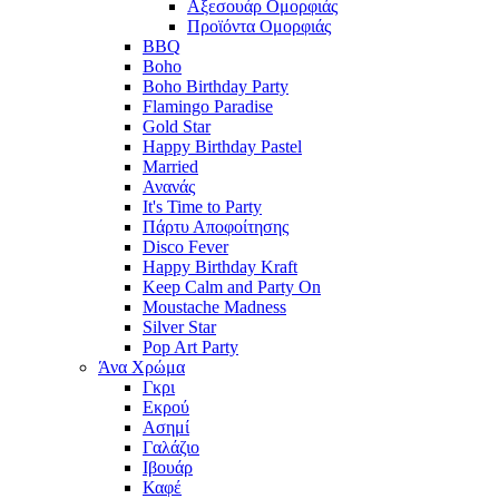
Αξεσουάρ Ομορφιάς
Προϊόντα Ομορφιάς
BBQ
Boho
Boho Birthday Party
Flamingo Paradise
Gold Star
Happy Birthday Pastel
Married
Ανανάς
It's Time to Party
Πάρτυ Αποφοίτησης
Disco Fever
Happy Birthday Kraft
Keep Calm and Party On
Moustache Madness
Silver Star
Pop Art Party
Άνα Χρώμα
Γκρι
Εκρού
Ασημί
Γαλάζιο
Ιβουάρ
Καφέ