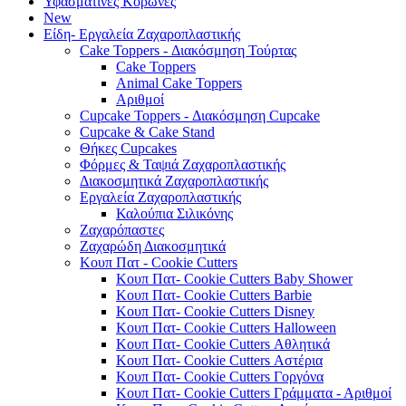
Υφασμάτινες Κορώνες
New
Είδη- Εργαλεία Ζαχαροπλαστικής
Cake Toppers - Διακόσμηση Τούρτας
Cake Toppers
Animal Cake Toppers
Αριθμοί
Cupcake Toppers - Διακόσμηση Cupcake
Cupcake & Cake Stand
Θήκες Cupcakes
Φόρμες & Ταψιά Ζαχαροπλαστικής
Διακοσμητικά Ζαχαροπλαστικής
Εργαλεία Ζαχαροπλαστικής
Καλούπια Σιλικόνης
Ζαχαρόπαστες
Ζαχαρώδη Διακοσμητικά
Κουπ Πατ - Cookie Cutters
Κουπ Πατ- Cookie Cutters Baby Shower
Κουπ Πατ- Cookie Cutters Barbie
Κουπ Πατ- Cookie Cutters Disney
Κουπ Πατ- Cookie Cutters Halloween
Κουπ Πατ- Cookie Cutters Αθλητικά
Κουπ Πατ- Cookie Cutters Αστέρια
Κουπ Πατ- Cookie Cutters Γοργόνα
Κουπ Πατ- Cookie Cutters Γράμματα - Αριθμοί