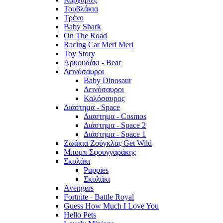
Τουβλάκια
Τρένο
Baby Shark
On The Road
Racing Car Meri Meri
Toy Story
Αρκουδάκι - Bear
Δεινόσαυροι
Baby Dinosaur
Δεινόσαυροι
Καλόσαυρος
Διάστημα - Space
Διαστημα - Cosmos
Διάστημα - Space 2
Διάστημα - Space 1
Ζωάκια Ζούγκλας Get Wild
Μπομπ Σφουγγαράκης
Σκυλάκι
Puppies
Σκυλάκι
Avengers
Fortnite - Battle Royal
Guess How Much I Love You
Hello Pets