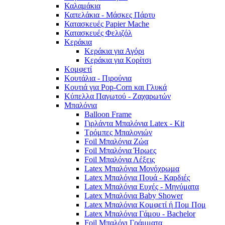
Καλαμάκια
Καπελάκια - Μάσκες Πάρτυ
Κατασκευές Papier Mache
Κατασκευές Φελιζόλ
Κεράκια
Κεράκια για Αγόρι
Κεράκια για Κορίτσι
Κομφετί
Κουτάλια - Πιρούνια
Κουτιά για Pop-Corn και Γλυκά
Κύπελλα Παγωτού - Ζαχαρωτών
Μπαλόνια
Balloon Frame
Γιρλάντα Μπαλόνια Latex - Kit
Τρόμπες Μπαλονιών
Foil Μπαλόνια Ζώα
Foil Μπαλόνια Ήρωες
Foil Μπαλόνια Λέξεις
Latex Μπαλόνια Μονόχρωμα
Latex Μπαλόνια Πουά - Καρδιές
Latex Μπαλόνια Ευχές - Μηνύματα
Latex Μπαλόνια Baby Shower
Latex Μπαλόνια Κομφετί ή Πομ Πομ
Latex Μπαλόνια Γάμου - Bachelor
Foil Μπαλόνι Γράμματα