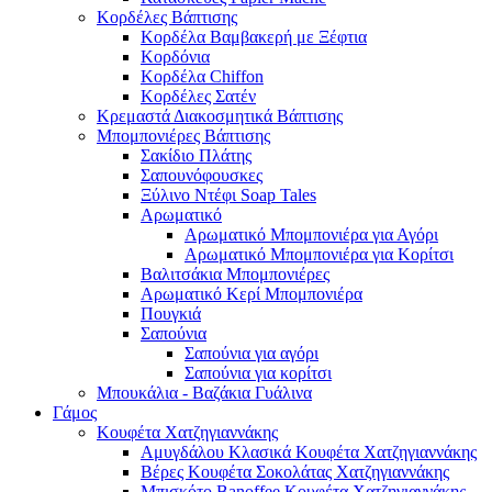
Κορδέλες Βάπτισης
Κορδέλα Βαμβακερή με Ξέφτια
Κορδόνια
Κορδέλα Chiffon
Κορδέλες Σατέν
Κρεμαστά Διακοσμητικά Βάπτισης
Μπομπονιέρες Βάπτισης
Σακίδιο Πλάτης
Σαπουνόφουσκες
Ξύλινο Ντέφι Soap Tales
Αρωματικό
Αρωματικό Μπομπονιέρα για Αγόρι
Αρωματικό Μπομπονιέρα για Κορίτσι
Βαλιτσάκια Μπομπονιέρες
Αρωματικό Κερί Μπομπονιέρα
Πουγκιά
Σαπούνια
Σαπούνια για αγόρι
Σαπούνια για κορίτσι
Μπουκάλια - Βαζάκια Γυάλινα
Γάμος
Κουφέτα Χατζηγιαννάκης
Αμυγδάλου Κλασικά Κουφέτα Χατζηγιαννάκης
Βέρες Κουφέτα Σοκολάτας Χατζηγιαννάκης
Μπισκότο Banoffee Κουφέτα Χατζηγιαννάκης