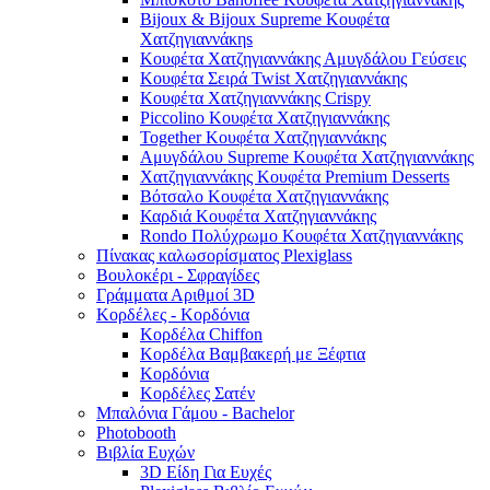
Bijoux & Bijoux Supreme Κουφέτα
Χατζηγιαννάκηs
Κουφέτα Χατζηγιαννάκης Αμυγδάλου Γεύσεις
Κουφέτα Σειρά Twist Χατζηγιαννάκης
Κουφέτα Χατζηγιαννάκης Crispy
Piccolino Κουφέτα Χατζηγιαννάκης
Together Κουφέτα Χατζηγιαννάκης
Αμυγδάλου Supreme Κουφέτα Χατζηγιαννάκης
Χατζηγιαννάκης Κουφέτα Premium Desserts
Βότσαλο Κουφέτα Χατζηγιαννάκης
Καρδιά Κουφέτα Χατζηγιαννάκης
Rondo Πολύχρωμο Κουφέτα Χατζηγιαννάκης
Πίνακας καλωσορίσματος Plexiglass
Βουλοκέρι - Σφραγίδες
Γράμματα Αριθμοί 3D
Κορδέλες - Κορδόνια
Κορδέλα Chiffon
Κορδέλα Βαμβακερή με Ξέφτια
Κορδόνια
Κορδέλες Σατέν
Μπαλόνια Γάμου - Bachelor
Photobooth
Βιβλία Ευχών
3D Είδη Για Ευχές