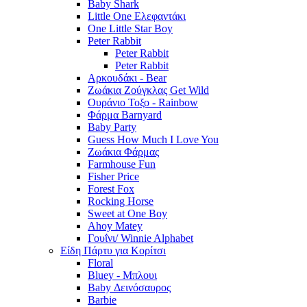
Baby Shark
Little One Ελεφαντάκι
One Little Star Boy
Peter Rabbit
Peter Rabbit
Peter Rabbit
Αρκουδάκι - Bear
Ζωάκια Ζούγκλας Get Wild
Ουράνιο Τοξο - Rainbow
Φάρμα Barnyard
Baby Party
Guess How Much I Love You
Ζωάκια Φάρμας
Farmhouse Fun
Fisher Price
Forest Fox
Rocking Horse
Sweet at One Boy
Ahoy Matey
Γουΐνι/ Winnie Alphabet
Είδη Πάρτυ για Κορίτσι
Floral
Bluey - Μπλουι
Baby Δεινόσαυρος
Barbie