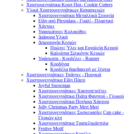
Χριστουεννιάτικα Κουπ Πατ- Cookie Cutters
Υλικά Χριστουγεννιάτικων Κατασκευών
Χριστουγεννιάτικα Μεταλλικά Στοιχεία
Είδη από Plexiglass - Γυαλί - Πλαστικό
Χάντρες
Υφασμάτινες Κολοκύθες
Διάφορα Υλικά
Δημιουργία Κεριών
Πρώτες Ύλες και Εργαλεία Κεριού
Καλούπια Σιλικόνης Κεριών
Υφάσματα - Κορδέλες - Runner
Κορδόνια
Κορδέλα βαμβακερή με ξέφτια
Χριστουγεννιάτικες Τσάντες - Πουγκιά
Χριστουγεννιάτικα Είδη Πάρτι
Joyful Snowman
Χριστουγεννιάτικες Χαρτοπετσέτες
Χριστουγεννιάτικα Πιάτα Φαγητού - Γλυκού
Χριστουγεννιάτικα Ποτήρια Χάρτινα
Jolly Christmas Party Meri Meri
Χριστουγεννιάτικες Συσκευασίες Cup cake -
Γλυκών κλπ
Χριστουγεννιάτικα Τραπεζομάντηλα
Festive Motif
Χριστουγεννιάτικα Καπέλα