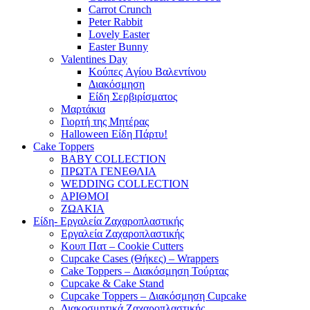
Carrot Crunch
Peter Rabbit
Lovely Easter
Easter Bunny
Valentines Day
Κούπες Aγίου Βαλεντίνου
Διακόσμηση
Είδη Σερβιρίσματος
Μαρτάκια
Γιορτή της Μητέρας
Halloween Είδη Πάρτυ!
Cake Toppers
BABY COLLECTION
ΠΡΩΤΑ ΓΕΝΕΘΛΙΑ
WEDDING COLLECTION
ΑΡΙΘΜΟΙ
ΖΩΑΚΙΑ
Είδη- Εργαλεία Ζαχαροπλαστικής
Εργαλεία Ζαχαροπλαστικής
Κουπ Πατ – Cookie Cutters
Cupcake Cases (Θήκες) – Wrappers
Cake Toppers – Διακόσμηση Τούρτας
Cupcake & Cake Stand
Cupcake Toppers – Διακόσμηση Cupcake
Διακοσμητικά Ζαχαροπλαστικής