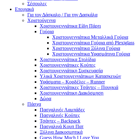
Σέσουλες
Εποχιακά
Για τον Δάσκαλο / Για την Δασκάλα
Χριστούγεννα
Χριστουγεννιάτικα Είδη Πάρτι
Γούρια
Χριστουγεννιάτικα Μεταλλικά Γούρια
Χριστουγεννιάτικα Γούρια από Plexiglass
Χριστουγεννιάτικα Ξύλινα Γούρια
Χριστουγεννιάτικα Υφασμάτινα Γούρια
Χριστουγεννιάτικα Στολίδια
Χριστουγεννιάτικες Κούπες
Χριστουγεννιάτικη Συσκευασία
Υλικά Χριστουγεννιάτικων Κατασκευών
Υφάσματα – Κορδέλες – Runner
Χριστουγεννιάτικες Τσάντες – Πουγκιά
Χριστουγεννιάτικη Διακόσμηση
Δώρα
Πάσχα
Πασχαλινές Λαμπάδες
Πασχαλινές Κούπες
Τσάντες – Backpack
Πασχαλινά Κουπ Πατ
Ξύλινα Διακοσμητικά
Guess How Much I Love You