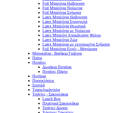
Foil Μπαλόνια Halloween
Foil Μπαλόνια Νούμερα
Foil Μπαλόνια Σχήματα
Latex Μπαλόνια Halloween
Latex Μπαλόνια Στρογγυλά
Latex Μπαλόνια Θεματικά
Latex Μπαλόνια με Νούμερα
Latex Μπαλόνι Αποκάλυψης Φύλου
Latex Μπαλόνια Ζώα
Latex Μπαλόνια με εκτυπωμένα Σχήματα
Foil Μπαλόνια Ευχές - Μηνύματα
Μπουκάλια - Βαζάκια Γυάλινα
Πιάτα
Πινιάτες
Δωράκια Πινιάτας
Πινιάτες Πάρτυ
Ποτήρια
Προσκλήσεις
Σουπλά
Τραπεζομάντηλα
Τσάντες - Σακουλάκια
Lunch Box
Πλαστικά Σακουλάκια
Τσάντες Δώρου
Χάρτινες Σακούλες