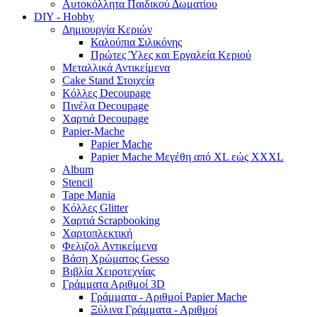
Αυτοκόλλητα Παιδικού Δωματίου
DIY - Hobby
Δημιουργία Κεριών
Καλούπια Σιλικόνης
Πρώτες Ύλες και Εργαλεία Κεριού
Μεταλλικά Αντικείμενα
Cake Stand Στοιχεία
Κόλλες Decoupage
Πινέλα Decoupage
Χαρτιά Decoupage
Papier-Mache
Papier Mache
Papier Mache Μεγέθη από XL εώς XXXL
Album
Stencil
Tape Mania
Κόλλες Glitter
Χαρτιά Scrapbooking
Χαρτοπλεκτική
Φελιζολ Αντικείμενα
Βάση Χρώματος Gesso
Βιβλία Χειροτεχνίας
Γράμματα Αριθμοί 3D
Γράμματα - Αριθμοί Papier Mache
Ξύλινα Γράμματα - Αριθμοί