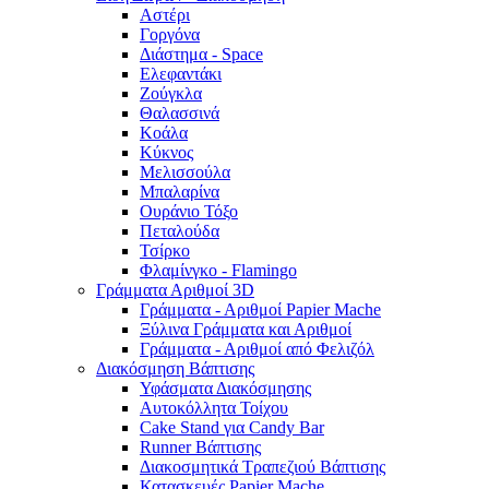
Αστέρι
Γοργόνα
Διάστημα - Space
Ελεφαντάκι
Ζούγκλα
Θαλασσινά
Κοάλα
Κύκνος
Μελισσούλα
Μπαλαρίνα
Ουράνιο Τόξο
Πεταλούδα
Τσίρκο
Φλαμίνγκο - Flamingo
Γράμματα Αριθμοί 3D
Γράμματα - Αριθμοί Papier Mache
Ξύλινα Γράμματα και Αριθμοί
Γράμματα - Αριθμοί από Φελιζόλ
Διακόσμηση Βάπτισης
Υφάσματα Διακόσμησης
Αυτοκόλλητα Τοίχου
Cake Stand για Candy Bar
Runner Βάπτισης
Διακοσμητικά Τραπεζιού Βάπτισης
Κατασκευές Papier Mache