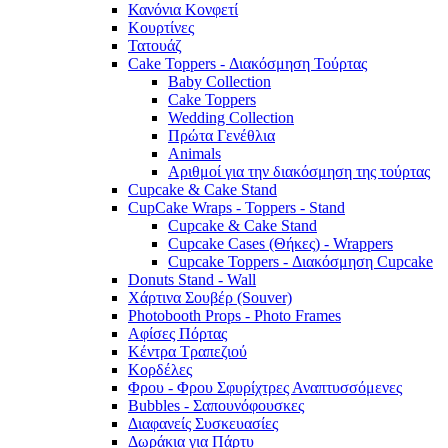
Κανόνια Κονφετί
Κουρτίνες
Τατουάζ
Cake Toppers - Διακόσμηση Τούρτας
Baby Collection
Cake Toppers
Wedding Collection
Πρώτα Γενέθλια
Animals
Αριθμοί για την διακόσμηση της τούρτας
Cupcake & Cake Stand
CupCake Wraps - Toppers - Stand
Cupcake & Cake Stand
Cupcake Cases (Θήκες) - Wrappers
Cupcake Toppers - Διακόσμηση Cupcake
Donuts Stand - Wall
Χάρτινα Σουβέρ (Souver)
Photobooth Props - Photo Frames
Αφίσες Πόρτας
Κέντρα Τραπεζιού
Κορδέλες
Φρου - Φρου Σφυρίχτρες Αναπτυσσόμενες
Bubbles - Σαπουνόφουσκες
Διαφανείς Συσκευασίες
Δωράκια για Πάρτυ