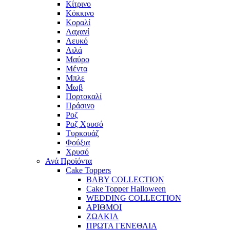
Κίτρινο
Κόκκινο
Κοραλί
Λαχανί
Λευκό
Λιλά
Μαύρο
Μέντα
Μπλε
Μωβ
Πορτοκαλί
Πράσινο
Ροζ
Ροζ Χρυσό
Τυρκουάζ
Φούξια
Χρυσό
Ανά Προϊόντα
Cake Toppers
BABY COLLECTION
Cake Topper Halloween
WEDDING COLLECTION
ΑΡΙΘΜΟΙ
ΖΩΑΚΙΑ
ΠΡΩΤΑ ΓΕΝΕΘΛΙΑ