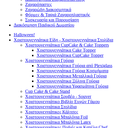
Ζαχαρόπαστες
Ζαχαρώδη Διακοσμητικά
Φόρμες & Ταψιά Ζαχαροπλαστικής
Συσκευασία και Παρουσίαση
Διακόσμηση Παιδικού Δωματίου
Halloween!
Χριστουγεννιάτικα Είδη - Χριστουγεννιάτικα Στολίδια
Χριστουγεννιάτικα CupCake & Cake Toppers
Χριστουγεννιάτικα Cake Topper
Χριστουγεννιάτικα CupCake Topper
Χριστουγεννιάτικα Γούρια
Χριστουγεννιάτικα Γούρια από Plexiglass
Χριστουγεννιάτικα Γούρια Κοσμήματα
Χριστουγεννιάτικα Μεταλλικά Γούρια
Χριστουγεννιάτικα Ξύλινα Γούρια
Χριστουγεννιάτικα Υφασμάτινα Γούρια
Cup Cake & Cake Stand
Χριστουγεννιάτικα Σουβέρ - Souver
Χριστουγεννιάτικο Βιβλίο Ευχών Γάμου
Χριστουγεννιάτικα Στολίδια
Χριστουγεννιάτικες Κάλτσες
Χριστουγεννιάτικα Μπαλόνια Foil
Χριστουγεννιάτικα Μπαλόνια Latex
Χριστουγεννιάτικες Ποδιές και Καπέλα Chef