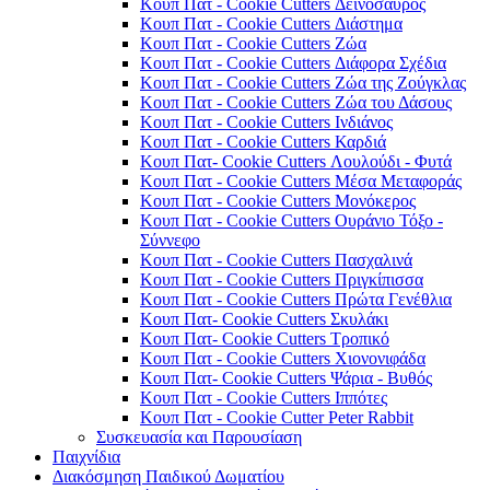
Κουπ Πατ - Cookie Cutters Δεινόσαυρος
Κουπ Πατ - Cookie Cutters Διάστημα
Κουπ Πατ - Cookie Cutters Ζώα
Κουπ Πατ - Cookie Cutters Διάφορα Σχέδια
Κουπ Πατ - Cookie Cutters Ζώα της Ζούγκλας
Κουπ Πατ - Cookie Cutters Ζώα του Δάσους
Κουπ Πατ - Cookie Cutters Ινδιάνος
Κουπ Πατ - Cookie Cutters Καρδιά
Κουπ Πατ- Cookie Cutters Λουλούδι - Φυτά
Κουπ Πατ - Cookie Cutters Μέσα Μεταφοράς
Κουπ Πατ - Cookie Cutters Μονόκερος
Κουπ Πατ - Cookie Cutters Ουράνιο Τόξο -
Σύννεφο
Κουπ Πατ - Cookie Cutters Πασχαλινά
Κουπ Πατ - Cookie Cutters Πριγκίπισσα
Κουπ Πατ - Cookie Cutters Πρώτα Γενέθλια
Κουπ Πατ- Cookie Cutters Σκυλάκι
Κουπ Πατ- Cookie Cutters Τροπικό
Κουπ Πατ - Cookie Cutters Χιονονιφάδα
Κουπ Πατ- Cookie Cutters Ψάρια - Βυθός
Κουπ Πατ - Cookie Cutters Ιππότες
Κουπ Πατ - Cookie Cutter Peter Rabbit
Συσκευασία και Παρουσίαση
Παιχνίδια
Διακόσμηση Παιδικού Δωματίου