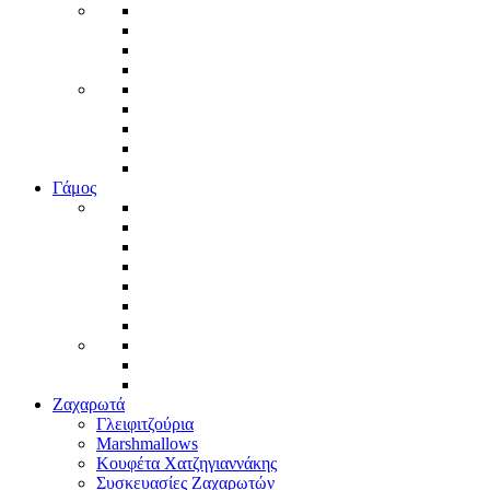
Γάμος
Ζαχαρωτά
Γλειφιτζούρια
Marshmallows
Κουφέτα Χατζηγιαννάκης
Συσκευασίες Ζαχαρωτών