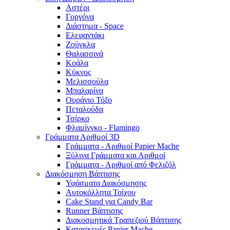
Αστέρι
Γοργόνα
Διάστημα - Space
Ελεφαντάκι
Ζούγκλα
Θαλασσινά
Κοάλα
Κύκνος
Μελισσούλα
Μπαλαρίνα
Ουράνιο Τόξο
Πεταλούδα
Τσίρκο
Φλαμίνγκο - Flamingo
Γράμματα Αριθμοί 3D
Γράμματα - Αριθμοί Papier Mache
Ξύλινα Γράμματα και Αριθμοί
Γράμματα - Αριθμοί από Φελιζόλ
Διακόσμηση Βάπτισης
Υφάσματα Διακόσμησης
Αυτοκόλλητα Τοίχου
Cake Stand για Candy Bar
Runner Βάπτισης
Διακοσμητικά Τραπεζιού Βάπτισης
Κατασκευές Papier Mache