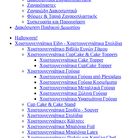
Ζαχαρόπαστες
Ζαχαρώδη Διακοσμητικά
Φόρμες & Ταψιά Ζαχαροπλαστικής
Συσκευασία και Παρουσίαση
Διακόσμηση Παιδικού Δωματίου
Halloween!
Χριστουγεννιάτικα Είδη - Χριστουγεννιάτικα Στολίδια
Χριστουγεννιάτικο Βιβλίο Ευχών Γάμου
Χριστουγεννιάτικα CupCake & Cake Toppers
Χριστουγεννιάτικα Cake Topper
Χριστουγεννιάτικα CupCake Topper
Χριστουγεννιάτικα Γούρια
Χριστουγεννιάτικα Γούρια από Plexiglass
Χριστουγεννιάτικα Γούρια Κοσμήματα
Χριστουγεννιάτικα Μεταλλικά Γούρια
Χριστουγεννιάτικα Ξύλινα Γούρια
Χριστουγεννιάτικα Υφασμάτινα Γούρια
Cup Cake & Cake Stand
Χριστουγεννιάτικα Σουβέρ - Souver
Χριστουγεννιάτικα Στολίδια
Χριστουγεννιάτικες Κάλτσες
Χριστουγεννιάτικα Μπαλόνια Foil
Χριστουγεννιάτικα Μπαλόνια Latex
Χριστουγεννιάτικες Ποδιές και Καπέλα Chef