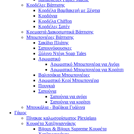
Κορδέλες Βάπτισης
Κορδέλα Βαμβακερή με Ξέφτια
Κορδόνια
Κορδέλα Chiffon
Κορδέλες Σατέν
Κρεμαστά Διακοσμητικά Βάπτισης
Μπομπονιέρες Βάπτισης
Σακίδιο Πλάτης
Σαπουνόφουσκες
Ξύλινο Ντέφι Soap Tales
Αρωματικό
Αρωματικό Μπομπονιέρα για Αγόρι
Αρωματικό Μπομπονιέρα για Κορίτσι
Βαλιτσάκια Μπομπονιέρες
Αρωματικό Κερί Μπομπονιέρα
Πουγκιά
Σαπούνια
Σαπούνια για αγόρι
Σαπούνια για κορίτσι
Μπουκάλια - Βαζάκια Γυάλινα
Γάμος
Πίνακας καλωσορίσματος Plexiglass
Κουφέτα Χατζηγιαννάκης
Bijoux & Bijoux Supreme Κουφέτα