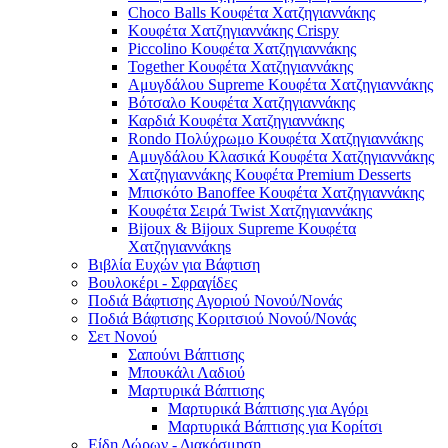
Choco Balls Κουφέτα Χατζηγιαννάκης
Κουφέτα Χατζηγιαννάκης Crispy
Piccolino Κουφέτα Χατζηγιαννάκης
Together Κουφέτα Χατζηγιαννάκης
Αμυγδάλου Supreme Κουφέτα Χατζηγιαννάκης
Βότσαλο Κουφέτα Χατζηγιαννάκης
Καρδιά Κουφέτα Χατζηγιαννάκης
Rondo Πολύχρωμο Κουφέτα Χατζηγιαννάκης
Αμυγδάλου Κλασικά Κουφέτα Χατζηγιαννάκης
Χατζηγιαννάκης Κουφέτα Premium Desserts
Μπισκότο Banoffee Κουφέτα Χατζηγιαννάκης
Κουφέτα Σειρά Twist Χατζηγιαννάκης
Bijoux & Bijoux Supreme Κουφέτα
Χατζηγιαννάκηs
Βιβλία Ευχών για Βάφτιση
Βουλοκέρι - Σφραγίδες
Ποδιά Βάφτισης Αγοριού Νονού/Νονάς
Ποδιά Βάφτισης Κοριτσιού Νονού/Νονάς
Σετ Νονού
Σαπούνι Βάπτισης
Μπουκάλι Λαδιού
Μαρτυρικά Βάπτισης
Μαρτυρικά Βάπτισης για Αγόρι
Μαρτυρικά Βάπτισης για Κορίτσι
Είδη Δώρων - Διακόσμηση