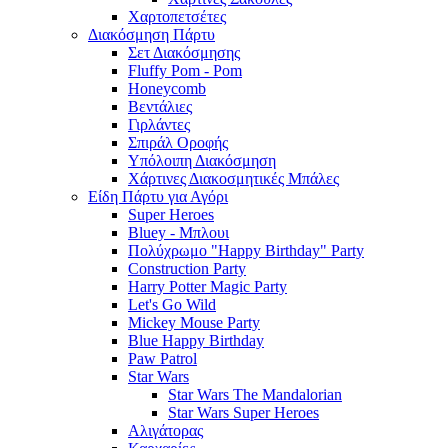
Χαρτοπετσέτες
Διακόσμηση Πάρτυ
Σετ Διακόσμησης
Fluffy Pom - Pom
Honeycomb
Βεντάλιες
Γιρλάντες
Σπιράλ Οροφής
Υπόλοιπη Διακόσμηση
Χάρτινες Διακοσμητικές Μπάλες
Είδη Πάρτυ για Αγόρι
Super Heroes
Bluey - Μπλουι
Πολύχρωμο "Happy Birthday" Party
Construction Party
Harry Potter Magic Party
Let's Go Wild
Mickey Mouse Party
Blue Happy Birthday
Paw Patrol
Star Wars
Star Wars The Mandalorian
Star Wars Super Heroes
Αλιγάτορας