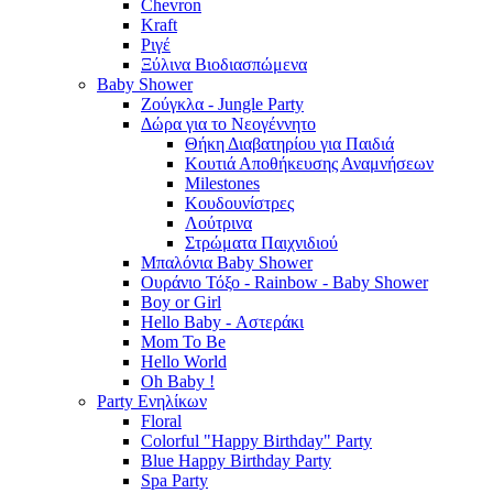
Chevron
Kraft
Ριγέ
Ξύλινα Βιοδιασπώμενα
Baby Shower
Ζούγκλα - Jungle Party
Δώρα για το Νεογέννητο
Θήκη Διαβατηρίου για Παιδιά
Κουτιά Αποθήκευσης Αναμνήσεων
Milestones
Κουδουνίστρες
Λούτρινα
Στρώματα Παιχνιδιού
Μπαλόνια Baby Shower
Ουράνιο Τόξο - Rainbow - Baby Shower
Boy or Girl
Hello Baby - Αστεράκι
Mom To Be
Hello World
Oh Baby !
Party Ενηλίκων
Floral
Colorful "Happy Birthday" Party
Blue Happy Birthday Party
Spa Party