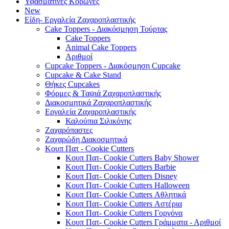
Υφασμάτινες Κορώνες
New
Είδη- Εργαλεία Ζαχαροπλαστικής
Cake Toppers - Διακόσμηση Τούρτας
Cake Toppers
Animal Cake Toppers
Αριθμοί
Cupcake Toppers - Διακόσμηση Cupcake
Cupcake & Cake Stand
Θήκες Cupcakes
Φόρμες & Ταψιά Ζαχαροπλαστικής
Διακοσμητικά Ζαχαροπλαστικής
Εργαλεία Ζαχαροπλαστικής
Καλούπια Σιλικόνης
Ζαχαρόπαστες
Ζαχαρώδη Διακοσμητικά
Κουπ Πατ - Cookie Cutters
Κουπ Πατ- Cookie Cutters Baby Shower
Κουπ Πατ- Cookie Cutters Barbie
Κουπ Πατ- Cookie Cutters Disney
Κουπ Πατ- Cookie Cutters Halloween
Κουπ Πατ- Cookie Cutters Αθλητικά
Κουπ Πατ- Cookie Cutters Αστέρια
Κουπ Πατ- Cookie Cutters Γοργόνα
Κουπ Πατ- Cookie Cutters Γράμματα - Αριθμοί