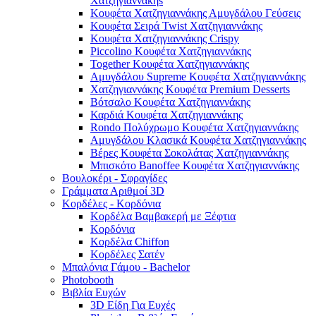
Χατζηγιαννάκηs
Κουφέτα Χατζηγιαννάκης Αμυγδάλου Γεύσεις
Κουφέτα Σειρά Twist Χατζηγιαννάκης
Κουφέτα Χατζηγιαννάκης Crispy
Piccolino Κουφέτα Χατζηγιαννάκης
Together Κουφέτα Χατζηγιαννάκης
Αμυγδάλου Supreme Κουφέτα Χατζηγιαννάκης
Χατζηγιαννάκης Κουφέτα Premium Desserts
Βότσαλο Κουφέτα Χατζηγιαννάκης
Καρδιά Κουφέτα Χατζηγιαννάκης
Rondo Πολύχρωμο Κουφέτα Χατζηγιαννάκης
Αμυγδάλου Κλασικά Κουφέτα Χατζηγιαννάκης
Βέρες Κουφέτα Σοκολάτας Χατζηγιαννάκης
Μπισκότο Banoffee Κουφέτα Χατζηγιαννάκης
Βουλοκέρι - Σφραγίδες
Γράμματα Αριθμοί 3D
Κορδέλες - Κορδόνια
Κορδέλα Βαμβακερή με Ξέφτια
Κορδόνια
Κορδέλα Chiffon
Κορδέλες Σατέν
Μπαλόνια Γάμου - Bachelor
Photobooth
Βιβλία Ευχών
3D Είδη Για Ευχές