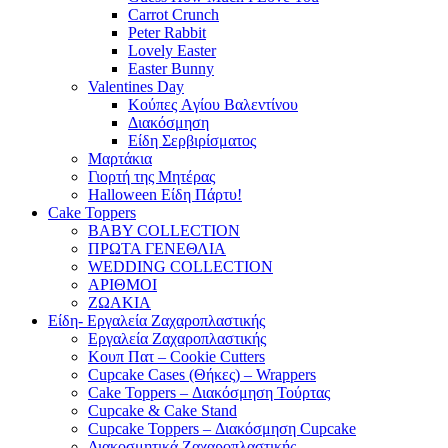
Carrot Crunch
Peter Rabbit
Lovely Easter
Easter Bunny
Valentines Day
Κούπες Aγίου Βαλεντίνου
Διακόσμηση
Είδη Σερβιρίσματος
Μαρτάκια
Γιορτή της Μητέρας
Halloween Είδη Πάρτυ!
Cake Toppers
BABY COLLECTION
ΠΡΩΤΑ ΓΕΝΕΘΛΙΑ
WEDDING COLLECTION
ΑΡΙΘΜΟΙ
ΖΩΑΚΙΑ
Είδη- Εργαλεία Ζαχαροπλαστικής
Εργαλεία Ζαχαροπλαστικής
Κουπ Πατ – Cookie Cutters
Cupcake Cases (Θήκες) – Wrappers
Cake Toppers – Διακόσμηση Τούρτας
Cupcake & Cake Stand
Cupcake Toppers – Διακόσμηση Cupcake
Διακοσμητικά Ζαχαροπλαστικής