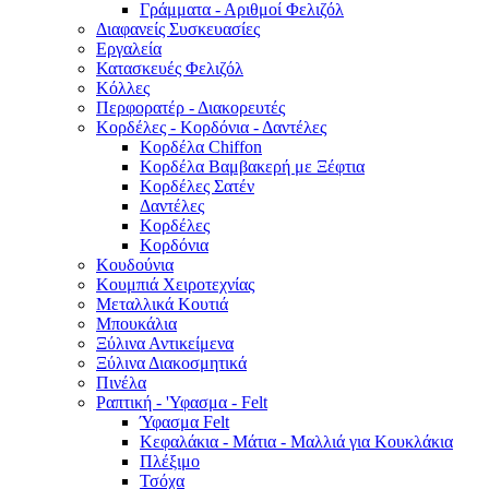
Γράμματα - Αριθμοί Φελιζόλ
Διαφανείς Συσκευασίες
Εργαλεία
Κατασκευές Φελιζόλ
Κόλλες
Περφορατέρ - Διακορευτές
Κορδέλες - Κορδόνια - Δαντέλες
Κορδέλα Chiffon
Κορδέλα Βαμβακερή με Ξέφτια
Κορδέλες Σατέν
Δαντέλες
Κορδέλες
Κορδόνια
Κουδούνια
Κουμπιά Χειροτεχνίας
Μεταλλικά Κουτιά
Μπουκάλια
Ξύλινα Αντικείμενα
Ξύλινα Διακοσμητικά
Πινέλα
Ραπτική - 'Υφασμα - Felt
Ύφασμα Felt
Κεφαλάκια - Μάτια - Μαλλιά για Κουκλάκια
Πλέξιμο
Τσόχα