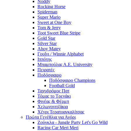
Noddy
Rocking Horse
Spiderman
Super Mario
Sweet at One Boy
Tom & Jerry
Toot Sweet Blue Stripe
Gold Star
Silver Star
Ahoy Matey
Γουΐνι / Winnie Alphabet
Ιππότης
Μπαμπούλας Α.Ε. University
Πειρατές
Ποδόσφαιρο
Ποδόσφαιρο Champions
Football Gold
Ταχυδρόμος Πατ
Τόμας το Τρενάκι
Φινέας & Φέρμπ
Χελωνονιτζάκια
Χένρι Τερατοαγκαλίτσας
Πρώτα Γενέθλια για Αγόρι
Ζούγκλα - Jungle Party Let's Go Wild
Racing Car Meri Meri