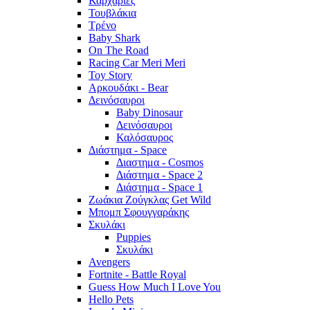
Καρχαρίες
Τουβλάκια
Τρένο
Baby Shark
On The Road
Racing Car Meri Meri
Toy Story
Αρκουδάκι - Bear
Δεινόσαυροι
Baby Dinosaur
Δεινόσαυροι
Καλόσαυρος
Διάστημα - Space
Διαστημα - Cosmos
Διάστημα - Space 2
Διάστημα - Space 1
Ζωάκια Ζούγκλας Get Wild
Μπομπ Σφουγγαράκης
Σκυλάκι
Puppies
Σκυλάκι
Avengers
Fortnite - Battle Royal
Guess How Much I Love You
Hello Pets