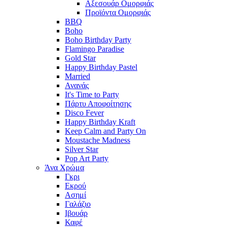
Αξεσουάρ Ομορφιάς
Προϊόντα Ομορφιάς
BBQ
Boho
Boho Birthday Party
Flamingo Paradise
Gold Star
Happy Birthday Pastel
Married
Ανανάς
It's Time to Party
Πάρτυ Αποφοίτησης
Disco Fever
Happy Birthday Kraft
Keep Calm and Party On
Moustache Madness
Silver Star
Pop Art Party
Άνα Χρώμα
Γκρι
Εκρού
Ασημί
Γαλάζιο
Ιβουάρ
Καφέ