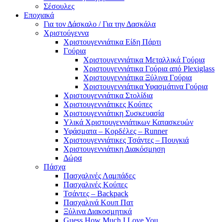
Σέσουλες
Εποχιακά
Για τον Δάσκαλο / Για την Δασκάλα
Χριστούγεννα
Χριστουγεννιάτικα Είδη Πάρτι
Γούρια
Χριστουγεννιάτικα Μεταλλικά Γούρια
Χριστουγεννιάτικα Γούρια από Plexiglass
Χριστουγεννιάτικα Ξύλινα Γούρια
Χριστουγεννιάτικα Υφασμάτινα Γούρια
Χριστουγεννιάτικα Στολίδια
Χριστουγεννιάτικες Κούπες
Χριστουγεννιάτικη Συσκευασία
Υλικά Χριστουγεννιάτικων Κατασκευών
Υφάσματα – Κορδέλες – Runner
Χριστουγεννιάτικες Τσάντες – Πουγκιά
Χριστουγεννιάτικη Διακόσμηση
Δώρα
Πάσχα
Πασχαλινές Λαμπάδες
Πασχαλινές Κούπες
Τσάντες – Backpack
Πασχαλινά Κουπ Πατ
Ξύλινα Διακοσμητικά
Guess How Much I Love You