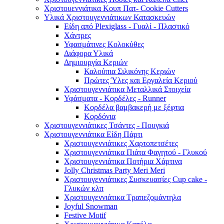
Χριστουεννιάτικα Κουπ Πατ- Cookie Cutters
Υλικά Χριστουγεννιάτικων Κατασκευών
Είδη από Plexiglass - Γυαλί - Πλαστικό
Χάντρες
Υφασμάτινες Κολοκύθες
Διάφορα Υλικά
Δημιουργία Κεριών
Καλούπια Σιλικόνης Κεριών
Πρώτες Ύλες και Εργαλεία Κεριού
Χριστουγεννιάτικα Μεταλλικά Στοιχεία
Υφάσματα - Κορδέλες - Runner
Κορδέλα βαμβακερή με ξέφτια
Κορδόνια
Χριστουγεννιάτικες Τσάντες - Πουγκιά
Χριστουγεννιάτικα Είδη Πάρτι
Χριστουγεννιάτικες Χαρτοπετσέτες
Χριστουγεννιάτικα Πιάτα Φαγητού - Γλυκού
Χριστουγεννιάτικα Ποτήρια Χάρτινα
Jolly Christmas Party Meri Meri
Χριστουγεννιάτικες Συσκευασίες Cup cake -
Γλυκών κλπ
Χριστουγεννιάτικα Τραπεζομάντηλα
Joyful Snowman
Festive Motif