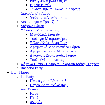
Plexiglass Βιβλίο Ευχών
Βιβλίο Ευχών
Ξύλινα Βιβλία Ευχών με Χάραξη
Διακόσμηση Γάμου
Υφάσματα Διακόσμησης
Διακοσμητικά Τραπεζιού
Στέφανα Γάμου
Υλικά για Μπομπονιέρες
Μεταλλικά Στοιχεία
Τούλι για Μπομπονιέρες
Ξύλινο Ντέφι Soap Tales
Αρωματικό Μπομπονιέρα Γάμου
Αρωματικό Κέρι Μπομπονιέρα
Διαφανείς Συσκευασίες Γάμου
Τούλια Μπομπονιέρας
Χάρτινα Πιάτα - Ποτήρια – Χαρτοπετσέτες- Toppers
Bachelor Party
Είδη Πάρτυ
Pet Party
Πάρτυ για τη Γάτα μας !
Πάρτυ για το Σκύλο μας !
Ανά Σχέδιο
Καρό
Πουά
Φλοράλ