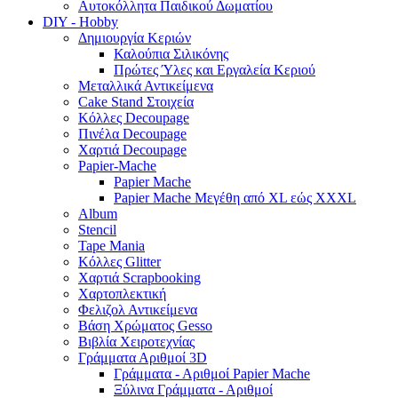
Αυτοκόλλητα Παιδικού Δωματίου
DIY - Hobby
Δημιουργία Κεριών
Καλούπια Σιλικόνης
Πρώτες Ύλες και Εργαλεία Κεριού
Μεταλλικά Αντικείμενα
Cake Stand Στοιχεία
Κόλλες Decoupage
Πινέλα Decoupage
Χαρτιά Decoupage
Papier-Mache
Papier Mache
Papier Mache Μεγέθη από XL εώς XXXL
Album
Stencil
Tape Mania
Κόλλες Glitter
Χαρτιά Scrapbooking
Χαρτοπλεκτική
Φελιζολ Αντικείμενα
Βάση Χρώματος Gesso
Βιβλία Χειροτεχνίας
Γράμματα Αριθμοί 3D
Γράμματα - Αριθμοί Papier Mache
Ξύλινα Γράμματα - Αριθμοί