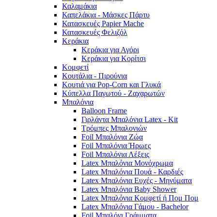
Καλαμάκια
Καπελάκια - Μάσκες Πάρτυ
Κατασκευές Papier Mache
Κατασκευές Φελιζόλ
Κεράκια
Κεράκια για Αγόρι
Κεράκια για Κορίτσι
Κομφετί
Κουτάλια - Πιρούνια
Κουτιά για Pop-Corn και Γλυκά
Κύπελλα Παγωτού - Ζαχαρωτών
Μπαλόνια
Balloon Frame
Γιρλάντα Μπαλόνια Latex - Kit
Τρόμπες Μπαλονιών
Foil Μπαλόνια Ζώα
Foil Μπαλόνια Ήρωες
Foil Μπαλόνια Λέξεις
Latex Μπαλόνια Μονόχρωμα
Latex Μπαλόνια Πουά - Καρδιές
Latex Μπαλόνια Ευχές - Μηνύματα
Latex Μπαλόνια Baby Shower
Latex Μπαλόνια Κομφετί ή Πομ Πομ
Latex Μπαλόνια Γάμου - Bachelor
Foil Μπαλόνι Γράμματα