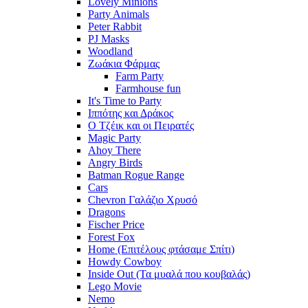
Lovely Minions
Party Animals
Peter Rabbit
PJ Masks
Woodland
Ζωάκια Φάρμας
Farm Party
Farmhouse fun
It's Time to Party
Ιππότης και Δράκος
Ο Τζέικ και οι Πειρατές
Magic Party
Ahoy There
Angry Birds
Batman Rogue Range
Cars
Chevron Γαλάζιο Χρυσό
Dragons
Fischer Price
Forest Fox
Home (Επιτέλους φτάσαμε Σπίτι)
Howdy Cowboy
Inside Out (Τα μυαλά που κουβαλάς)
Lego Movie
Nemo