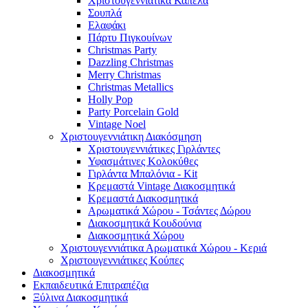
Χριστουγεννιάτικα Καπέλα
Σουπλά
Ελαφάκι
Πάρτυ Πιγκουίνων
Christmas Party
Dazzling Christmas
Merry Christmas
Christmas Metallics
Holly Pop
Party Porcelain Gold
Vintage Noel
Χριστουγεννιάτικη Διακόσμηση
Χριστουγεννιάτικες Γιρλάντες
Υφασμάτινες Κολοκύθες
Γιρλάντα Μπαλόνια - Kit
Κρεμαστά Vintage Διακοσμητικά
Κρεμαστά Διακοσμητικά
Αρωματικά Χώρου - Τσάντες Δώρου
Διακοσμητικά Κουδούνια
Διακοσμητικά Χώρου
Χριστουγεννιάτικα Αρωματικά Χώρου - Κεριά
Χριστουγεννιάτικες Κούπες
Διακοσμητικά
Εκπαιδευτικά Επιτραπέζια
Ξύλινα Διακοσμητικά