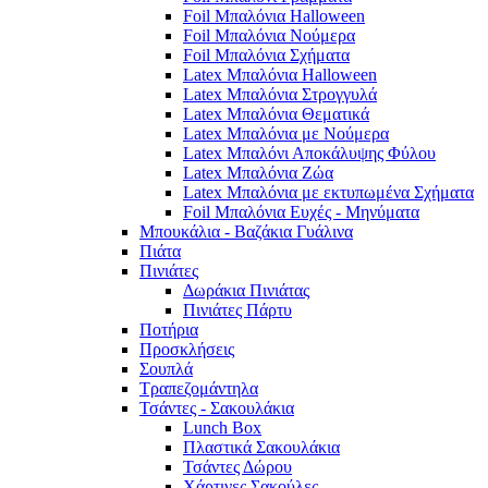
Foil Μπαλόνια Halloween
Foil Μπαλόνια Νούμερα
Foil Μπαλόνια Σχήματα
Latex Μπαλόνια Halloween
Latex Μπαλόνια Στρογγυλά
Latex Μπαλόνια Θεματικά
Latex Μπαλόνια με Νούμερα
Latex Μπαλόνι Αποκάλυψης Φύλου
Latex Μπαλόνια Ζώα
Latex Μπαλόνια με εκτυπωμένα Σχήματα
Foil Μπαλόνια Ευχές - Μηνύματα
Μπουκάλια - Βαζάκια Γυάλινα
Πιάτα
Πινιάτες
Δωράκια Πινιάτας
Πινιάτες Πάρτυ
Ποτήρια
Προσκλήσεις
Σουπλά
Τραπεζομάντηλα
Τσάντες - Σακουλάκια
Lunch Box
Πλαστικά Σακουλάκια
Τσάντες Δώρου
Χάρτινες Σακούλες