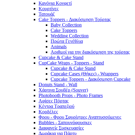
Κανόνια Κονφετί
Κουρτίνες
Τατουάζ
Cake Toppers - Διακόσμηση Τούρτας
Baby Collection
Cake Toppers
Wedding Collection
Πρώτα Γενέθλια
Animals
Αριθμοί για την διακόσμηση της τούρτας
Cupcake & Cake Stand
CupCake Wraps - Toppers - Stand
Cupcake & Cake Stand
Cupcake Cases (Θήκες) - Wrappers
Cupcake Toppers - Διακόσμηση Cupcake
Donuts Stand - Wall
Χάρτινα Σουβέρ (Souver)
Photobooth Props - Photo Frames
Αφίσες Πόρτας
Κέντρα Τραπεζιού
Κορδέλες
Φρου - Φρου Σφυρίχτρες Αναπτυσσόμενες
Bubbles - Σαπουνόφουσκες
Διαφανείς Συσκευασίες
Δωράκια για Πάρτυ