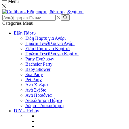
Menu
Search
input
Search
Categories
Menu
Είδη Πάρτυ
Είδη Πάρτυ για Αγόρι
Πρώτα Γενέθλια για Αγόρι
Είδη Πάρτυ για Κορίτσι
Πρώτα Γενέθλια για Κορίτσι
Party Ενηλίκων
Bachelor Party
Baby Shower
Spa Party
Pet Party
Άνα Χρώμα
Ανά Σχέδιο
Ανά Προϊόντα
Διακόσμηση Πάρτυ
Δώρα – Διακόσμηση
DIY – Hobby