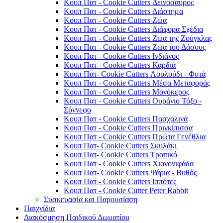
Κουπ Πατ - Cookie Cutters Δεινόσαυρος
Κουπ Πατ - Cookie Cutters Διάστημα
Κουπ Πατ - Cookie Cutters Ζώα
Κουπ Πατ - Cookie Cutters Διάφορα Σχέδια
Κουπ Πατ - Cookie Cutters Ζώα της Ζούγκλας
Κουπ Πατ - Cookie Cutters Ζώα του Δάσους
Κουπ Πατ - Cookie Cutters Ινδιάνος
Κουπ Πατ - Cookie Cutters Καρδιά
Κουπ Πατ- Cookie Cutters Λουλούδι - Φυτά
Κουπ Πατ - Cookie Cutters Μέσα Μεταφοράς
Κουπ Πατ - Cookie Cutters Μονόκερος
Κουπ Πατ - Cookie Cutters Ουράνιο Τόξο -
Σύννεφο
Κουπ Πατ - Cookie Cutters Πασχαλινά
Κουπ Πατ - Cookie Cutters Πριγκίπισσα
Κουπ Πατ - Cookie Cutters Πρώτα Γενέθλια
Κουπ Πατ- Cookie Cutters Σκυλάκι
Κουπ Πατ- Cookie Cutters Τροπικό
Κουπ Πατ - Cookie Cutters Χιονονιφάδα
Κουπ Πατ- Cookie Cutters Ψάρια - Βυθός
Κουπ Πατ - Cookie Cutters Ιππότες
Κουπ Πατ - Cookie Cutter Peter Rabbit
Συσκευασία και Παρουσίαση
Παιχνίδια
Διακόσμηση Παιδικού Δωματίου