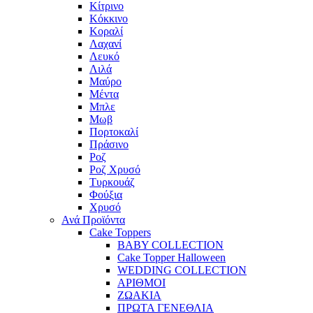
Κίτρινο
Κόκκινο
Κοραλί
Λαχανί
Λευκό
Λιλά
Μαύρο
Μέντα
Μπλε
Μωβ
Πορτοκαλί
Πράσινο
Ροζ
Ροζ Χρυσό
Τυρκουάζ
Φούξια
Χρυσό
Ανά Προϊόντα
Cake Toppers
BABY COLLECTION
Cake Topper Halloween
WEDDING COLLECTION
ΑΡΙΘΜΟΙ
ΖΩΑΚΙΑ
ΠΡΩΤΑ ΓΕΝΕΘΛΙΑ