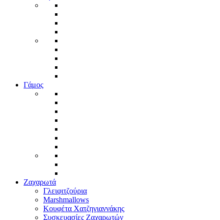
Γάμος
Ζαχαρωτά
Γλειφιτζούρια
Marshmallows
Κουφέτα Χατζηγιαννάκης
Συσκευασίες Ζαχαρωτών