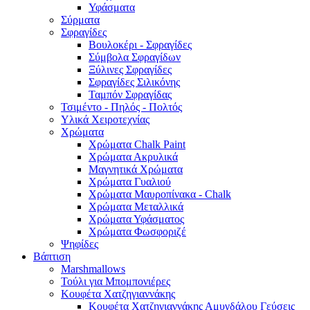
Υφάσματα
Σύρματα
Σφραγίδες
Βουλοκέρι - Σφραγίδες
Σύμβολα Σφραγίδων
Ξύλινες Σφραγίδες
Σφραγίδες Σιλικόνης
Ταμπόν Σφραγίδας
Τσιμέντο - Πηλός - Πολτός
Υλικά Χειροτεχνίας
Χρώματα
Χρώματα Chalk Paint
Χρώματα Ακρυλικά
Μαγνητικά Χρώματα
Χρώματα Γυαλιού
Χρώματα Μαυροπίνακα - Chalk
Χρώματα Μεταλλικά
Χρώματα Υφάσματος
Χρώματα Φωσφοριζέ
Ψηφίδες
Βάπτιση
Marshmallows
Τούλι για Μπομπονιέρες
Κουφέτα Χατζηγιαννάκης
Κουφέτα Χατζηγιαννάκης Αμυγδάλου Γεύσεις