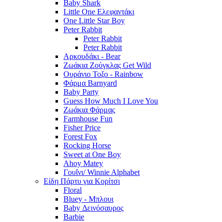
Baby Shark
Little One Ελεφαντάκι
One Little Star Boy
Peter Rabbit
Peter Rabbit
Peter Rabbit
Αρκουδάκι - Bear
Ζωάκια Ζούγκλας Get Wild
Ουράνιο Τοξο - Rainbow
Φάρμα Barnyard
Baby Party
Guess How Much I Love You
Ζωάκια Φάρμας
Farmhouse Fun
Fisher Price
Forest Fox
Rocking Horse
Sweet at One Boy
Ahoy Matey
Γουΐνι/ Winnie Alphabet
Είδη Πάρτυ για Κορίτσι
Floral
Bluey - Μπλουι
Baby Δεινόσαυρος
Barbie