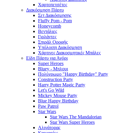
Χαρτοπετσέτες
Διακόσμηση Πάρτυ
Σετ Διακόσμησης
Fluffy Pom - Pom
Honeycomb
Βεντάλιες
Γιρλάντες
Σπιράλ Οροφής
Υπόλοιπη Διακόσμηση
Χάρτινες Διακοσμητικές Μπάλες
Είδη Πάρτυ για Αγόρι
Super Heroes
Bluey - Μπλουι
Πολύχρωμο "Happy Birthday" Party
Construction Party
Harry Potter Magic Party
Let's Go Wild
Mickey Mouse Party
Blue Happy Birthday
Paw Patrol
Star Wars
Star Wars The Mandalorian
Star Wars Super Heroes
Αλιγάτορας
Καρχαρίες