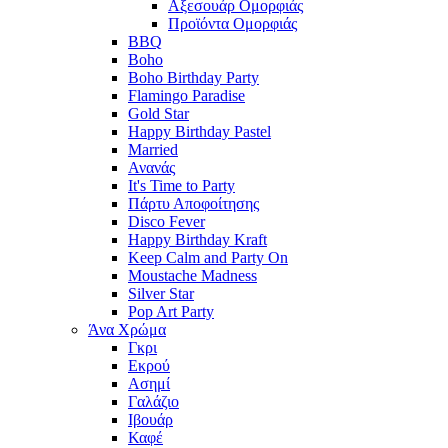
Αξεσουάρ Ομορφιάς
Προϊόντα Ομορφιάς
BBQ
Boho
Boho Birthday Party
Flamingo Paradise
Gold Star
Happy Birthday Pastel
Married
Ανανάς
It's Time to Party
Πάρτυ Αποφοίτησης
Disco Fever
Happy Birthday Kraft
Keep Calm and Party On
Moustache Madness
Silver Star
Pop Art Party
Άνα Χρώμα
Γκρι
Εκρού
Ασημί
Γαλάζιο
Ιβουάρ
Καφέ