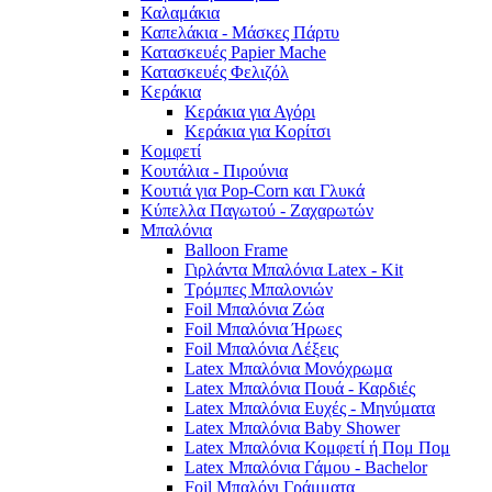
Καλαμάκια
Καπελάκια - Μάσκες Πάρτυ
Κατασκευές Papier Mache
Κατασκευές Φελιζόλ
Κεράκια
Κεράκια για Αγόρι
Κεράκια για Κορίτσι
Κομφετί
Κουτάλια - Πιρούνια
Κουτιά για Pop-Corn και Γλυκά
Κύπελλα Παγωτού - Ζαχαρωτών
Μπαλόνια
Balloon Frame
Γιρλάντα Μπαλόνια Latex - Kit
Τρόμπες Μπαλονιών
Foil Μπαλόνια Ζώα
Foil Μπαλόνια Ήρωες
Foil Μπαλόνια Λέξεις
Latex Μπαλόνια Μονόχρωμα
Latex Μπαλόνια Πουά - Καρδιές
Latex Μπαλόνια Ευχές - Μηνύματα
Latex Μπαλόνια Baby Shower
Latex Μπαλόνια Κομφετί ή Πομ Πομ
Latex Μπαλόνια Γάμου - Bachelor
Foil Μπαλόνι Γράμματα