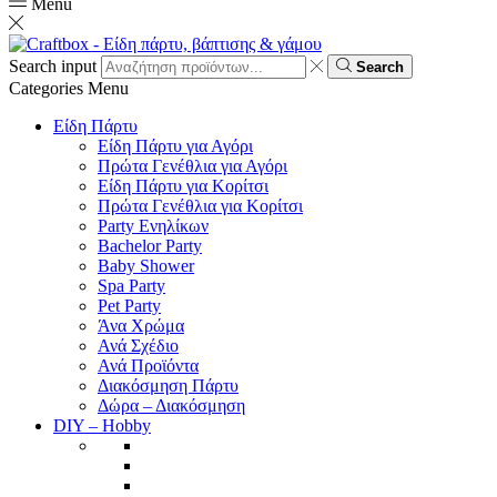
Menu
Search input
Search
Categories
Menu
Είδη Πάρτυ
Είδη Πάρτυ για Αγόρι
Πρώτα Γενέθλια για Αγόρι
Είδη Πάρτυ για Κορίτσι
Πρώτα Γενέθλια για Κορίτσι
Party Ενηλίκων
Bachelor Party
Baby Shower
Spa Party
Pet Party
Άνα Χρώμα
Ανά Σχέδιο
Ανά Προϊόντα
Διακόσμηση Πάρτυ
Δώρα – Διακόσμηση
DIY – Hobby