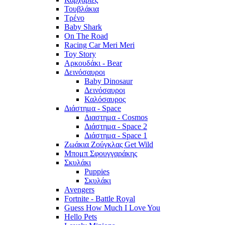
Τουβλάκια
Τρένο
Baby Shark
On The Road
Racing Car Meri Meri
Toy Story
Αρκουδάκι - Bear
Δεινόσαυροι
Baby Dinosaur
Δεινόσαυροι
Καλόσαυρος
Διάστημα - Space
Διαστημα - Cosmos
Διάστημα - Space 2
Διάστημα - Space 1
Ζωάκια Ζούγκλας Get Wild
Μπομπ Σφουγγαράκης
Σκυλάκι
Puppies
Σκυλάκι
Avengers
Fortnite - Battle Royal
Guess How Much I Love You
Hello Pets