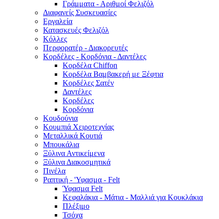
Γράμματα - Αριθμοί Φελιζόλ
Διαφανείς Συσκευασίες
Εργαλεία
Κατασκευές Φελιζόλ
Κόλλες
Περφορατέρ - Διακορευτές
Κορδέλες - Κορδόνια - Δαντέλες
Κορδέλα Chiffon
Κορδέλα Βαμβακερή με Ξέφτια
Κορδέλες Σατέν
Δαντέλες
Κορδέλες
Κορδόνια
Κουδούνια
Κουμπιά Χειροτεχνίας
Μεταλλικά Κουτιά
Μπουκάλια
Ξύλινα Αντικείμενα
Ξύλινα Διακοσμητικά
Πινέλα
Ραπτική - 'Υφασμα - Felt
Ύφασμα Felt
Κεφαλάκια - Μάτια - Μαλλιά για Κουκλάκια
Πλέξιμο
Τσόχα