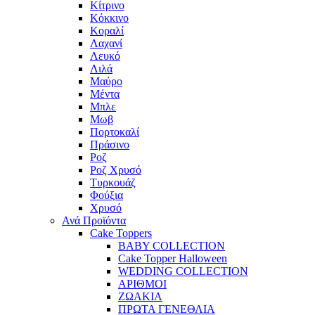
Κίτρινο
Κόκκινο
Κοραλί
Λαχανί
Λευκό
Λιλά
Μαύρο
Μέντα
Μπλε
Μωβ
Πορτοκαλί
Πράσινο
Ροζ
Ροζ Χρυσό
Τυρκουάζ
Φούξια
Χρυσό
Ανά Προϊόντα
Cake Toppers
BABY COLLECTION
Cake Topper Halloween
WEDDING COLLECTION
ΑΡΙΘΜΟΙ
ΖΩΑΚΙΑ
ΠΡΩΤΑ ΓΕΝΕΘΛΙΑ