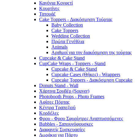
Κανόνια Κονφετί
Κουρτίνες
Τατουάζ
Cake Toppers - Διακόσμηση Τούρτας
Baby Collection
Cake Toppers
Wedding Collection
Πρώτα Γενέθλια
Animals
Αριθμοί για την διακόσμηση της τούρτας
Cupcake & Cake Stand
CupCake Wraps - Toppers - Stand
Cupcake & Cake Stand
Cupcake Cases (Θήκες) - Wrappers
Cupcake Toppers - Διακόσμηση Cupcake
Donuts Stand - Wall
Χάρτινα Σουβέρ (Souver)
Photobooth Props - Photo Frames
Αφίσες Πόρτας
Κέντρα Τραπεζιού
Κορδέλες
Φρου - Φρου Σφυρίχτρες Αναπτυσσόμενες
Bubbles - Σαπουνόφουσκες
Διαφανείς Συσκευασίες
Δωράκια για Πάρτυ