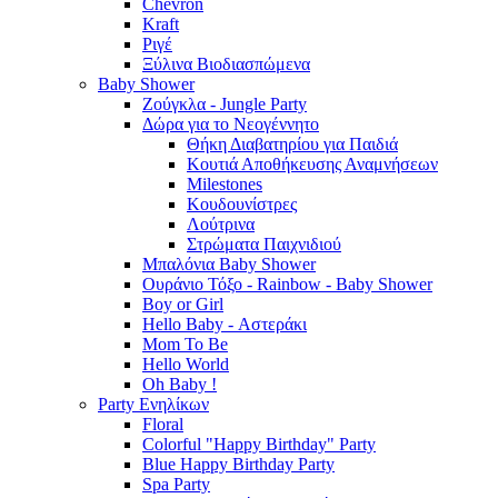
Chevron
Kraft
Ριγέ
Ξύλινα Βιοδιασπώμενα
Baby Shower
Ζούγκλα - Jungle Party
Δώρα για το Νεογέννητο
Θήκη Διαβατηρίου για Παιδιά
Κουτιά Αποθήκευσης Αναμνήσεων
Milestones
Κουδουνίστρες
Λούτρινα
Στρώματα Παιχνιδιού
Μπαλόνια Baby Shower
Ουράνιο Τόξο - Rainbow - Baby Shower
Boy or Girl
Hello Baby - Αστεράκι
Mom To Be
Hello World
Oh Baby !
Party Ενηλίκων
Floral
Colorful "Happy Birthday" Party
Blue Happy Birthday Party
Spa Party