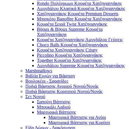
Rondo Πολύχρωμο Κουφέτα Χατζηγιαννάκης
Αμυγδάλου Κλασικά Κουφέτα Χατζηγιαννάκης
Χατζηγιαννάκης Κουφέτα Premium Desserts
Μπισκότο Banoffee Κουφέτα Χατζηγιαννάκης
Κουφέτα Σειρά Twist Χατζηγιαννάκης
Bijoux & Bijoux Supreme Κουφέτα
Χατζηγιαννάκηs
Κουφέτα Χατζηγιαννάκης Αμυγδάλου Γεύσεις
Choco Balls Κουφέτα Χατζηγιαννάκης
Κουφέτα Χατζηγιαννάκης Crispy
Piccolino Κουφέτα Χατζηγιαννάκης
Together Κουφέτα Χατζηγιαννάκης
Αμυγδάλου Supreme Κουφέτα Χατζηγιαννάκης
Marshmallows
Βιβλία Ευχών για Βάφτιση
Βουλοκέρι - Σφραγίδες
Ποδιά Βάφτισης Αγοριού Νονού/Νονάς
Ποδιά Βάφτισης Κοριτσιού Νονού/Νονάς
Σετ Νονού
Σαπούνι Βάπτισης
Μπουκάλι Λαδιού
Μαρτυρικά Βάπτισης
Μαρτυρικά Βάπτισης για Αγόρι
Μαρτυρικά Βάπτισης για Κορίτσι
Είδη Δώρων - Διακόσμηση