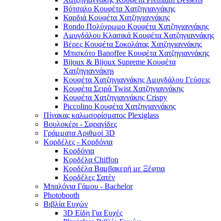
Βότσαλο Κουφέτα Χατζηγιαννάκης
Καρδιά Κουφέτα Χατζηγιαννάκης
Rondo Πολύχρωμο Κουφέτα Χατζηγιαννάκης
Αμυγδάλου Κλασικά Κουφέτα Χατζηγιαννάκης
Βέρες Κουφέτα Σοκολάτας Χατζηγιαννάκης
Μπισκότο Banoffee Κουφέτα Χατζηγιαννάκης
Bijoux & Bijoux Supreme Κουφέτα
Χατζηγιαννάκηs
Κουφέτα Χατζηγιαννάκης Αμυγδάλου Γεύσεις
Κουφέτα Σειρά Twist Χατζηγιαννάκης
Κουφέτα Χατζηγιαννάκης Crispy
Piccolino Κουφέτα Χατζηγιαννάκης
Πίνακας καλωσορίσματος Plexiglass
Βουλοκέρι - Σφραγίδες
Γράμματα Αριθμοί 3D
Κορδέλες - Κορδόνια
Κορδόνια
Κορδέλα Chiffon
Κορδέλα Βαμβακερή με Ξέφτια
Κορδέλες Σατέν
Μπαλόνια Γάμου - Bachelor
Photobooth
Βιβλία Ευχών
3D Είδη Για Ευχές