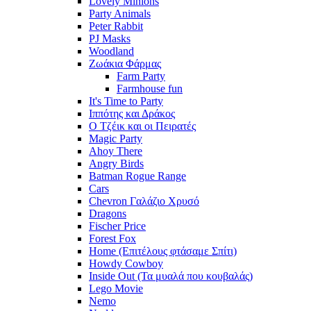
Lovely Minions
Party Animals
Peter Rabbit
PJ Masks
Woodland
Ζωάκια Φάρμας
Farm Party
Farmhouse fun
It's Time to Party
Ιππότης και Δράκος
Ο Τζέικ και οι Πειρατές
Magic Party
Ahoy There
Angry Birds
Batman Rogue Range
Cars
Chevron Γαλάζιο Χρυσό
Dragons
Fischer Price
Forest Fox
Home (Επιτέλους φτάσαμε Σπίτι)
Howdy Cowboy
Inside Out (Τα μυαλά που κουβαλάς)
Lego Movie
Nemo