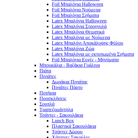
Foil Μπαλόνια Halloween
Foil Μπαλόνια Νούμερα
Foil Μπαλόνια Σχήματα
Latex Μπαλόνια Halloween
Latex Μπαλόνια Στρογγυλά
Latex Μπαλόνια Θεματικά
Latex Μπαλόνια με Νούμερα
Latex Μπαλόνι Αποκάλυψης Φύλου
Latex Μπαλόνια Ζώα
Latex Μπαλόνια με εκτυπωμένα Σχήματα
Foil Μπαλόνια Ευχές - Μηνύματα
Μπουκάλια - Βαζάκια Γυάλινα
Πιάτα
Πινιάτες
Δωράκια Πινιάτας
Πινιάτες Πάρτυ
Ποτήρια
Προσκλήσεις
Σουπλά
Τραπεζομάντηλα
Τσάντες - Σακουλάκια
Lunch Box
Πλαστικά Σακουλάκια
Τσάντες Δώρου
Χάρτινες Σακούλες