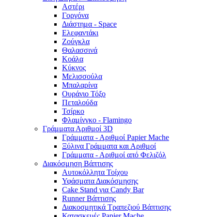
Αστέρι
Γοργόνα
Διάστημα - Space
Ελεφαντάκι
Ζούγκλα
Θαλασσινά
Κοάλα
Κύκνος
Μελισσούλα
Μπαλαρίνα
Ουράνιο Τόξο
Πεταλούδα
Τσίρκο
Φλαμίνγκο - Flamingo
Γράμματα Αριθμοί 3D
Γράμματα - Αριθμοί Papier Mache
Ξύλινα Γράμματα και Αριθμοί
Γράμματα - Αριθμοί από Φελιζόλ
Διακόσμηση Βάπτισης
Αυτοκόλλητα Τοίχου
Υφάσματα Διακόσμησης
Cake Stand για Candy Bar
Runner Βάπτισης
Διακοσμητικά Τραπεζιού Βάπτισης
Κατασκευές Papier Mache