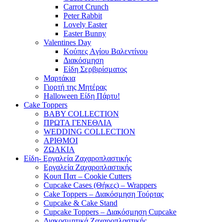
Carrot Crunch
Peter Rabbit
Lovely Easter
Easter Bunny
Valentines Day
Κούπες Aγίου Βαλεντίνου
Διακόσμηση
Είδη Σερβιρίσματος
Μαρτάκια
Γιορτή της Μητέρας
Halloween Είδη Πάρτυ!
Cake Toppers
BABY COLLECTION
ΠΡΩΤΑ ΓΕΝΕΘΛΙΑ
WEDDING COLLECTION
ΑΡΙΘΜΟΙ
ΖΩΑΚΙΑ
Είδη- Εργαλεία Ζαχαροπλαστικής
Εργαλεία Ζαχαροπλαστικής
Κουπ Πατ – Cookie Cutters
Cupcake Cases (Θήκες) – Wrappers
Cake Toppers – Διακόσμηση Τούρτας
Cupcake & Cake Stand
Cupcake Toppers – Διακόσμηση Cupcake
Διακοσμητικά Ζαχαροπλαστικής