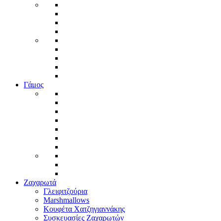
Γάμος
Ζαχαρωτά
Γλειφιτζούρια
Marshmallows
Κουφέτα Χατζηγιαννάκης
Συσκευασίες Ζαχαρωτών