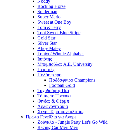
Noddy
Rocking Horse
Spiderman
Super Mario
Sweet at One Boy
Tom & Jerry
Toot Sweet Blue Stripe
Gold Star
Silver Star
Ahoy Matey
Γουΐνι / Winnie Alphabet
Ιππότης
Μπαμπούλας Α.Ε. University
Πειρατές
Ποδόσφαιρο
Ποδόσφαιρο Champions
Football Gold
Ταχυδρόμος Πατ
Τόμας το Τρενάκι
Φινέας & Φέρμπ
Χελωνονιτζάκια
Χένρι Τερατοαγκαλίτσας
Πρώτα Γενέθλια για Αγόρι
Ζούγκλα - Jungle Party Let's Go Wild
Racing Car Meri Meri