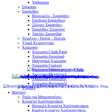
Υφάσματα
Σύρματα
Σφραγίδες
Βουλοκέρι - Σφραγίδες
Σύμβολα Σφραγίδων
Ξύλινες Σφραγίδες
Σφραγίδες Σιλικόνης
Ταμπόν Σφραγίδας
Τσιμέντο - Πηλός - Πολτός
Υλικά Χειροτεχνίας
Χρώματα
Χρώματα Chalk Paint
Χρώματα Ακρυλικά
Μαγνητικά Χρώματα
Χρώματα Γυαλιού
Χρώματα Μαυροπίνακα - Chalk
Χρώματα Μεταλλικά
Χρώματα Υφάσματος
Χρώματα Φωσφοριζέ
Ψηφίδες
Βάπτιση
Τούλι για Μπομπονιέρες
Κουφέτα Χατζηγιαννάκης
Βότσαλο Κουφέτα Χατζηγιαννάκης
Καρδιά Κουφέτα Χατζηγιαννάκης