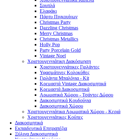
Σουπλά
Ελαφάκι
Πάρτυ Πιγκουίνων
Christmas Party
Dazzling Christmas
Merry Christmas
Christmas Metallics
Holly Pop
Party Porcelain Gold
Vintage Noel
Χριστουγεννιάτικη Διακόσμηση
Χριστουγεννιάτικες Γιρλάντες
Υφασμάτινες Κολοκύθες
Γιρλάντα Μπαλόνια - Kit
Κρεμαστά Vintage Διακοσμητικά
Κρεμαστά Διακοσμητικά
Αρωματικά Χώρου - Τσάντες Δώρου
Διακοσμητικά Κουδούνια
Διακοσμητικά Χώρου
Χριστουγεννιάτικα Αρωματικά Χώρου - Κεριά
Χριστουγεννιάτικες Κούπες
Διακοσμητικά
Εκπαιδευτικά Επιτραπέζια
Ξύλινα Διακοσμητικά