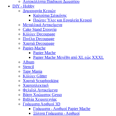
Αυτοκόλλητα Παιδικού Δωματίου
DIY - Hobby
Δημιουργία Κεριών
Καλούπια Σιλικόνης
Πρώτες Ύλες και Εργαλεία Κεριού
Μεταλλικά Αντικείμενα
Cake Stand Στοιχεία
Κόλλες Decoupage
Πινέλα Decoupage
Χαρτιά Decoupage
Papier-Mache
Papier Mache
Papier Mache Μεγέθη από XL εώς XXXL
Album
Stencil
Tape Mania
Κόλλες Glitter
Χαρτιά Scrapbooking
Χαρτοπλεκτική
Φελιζολ Αντικείμενα
Βάση Χρώματος Gesso
Βιβλία Χειροτεχνίας
Γράμματα Αριθμοί 3D
Γράμματα - Αριθμοί Papier Mache
Ξύλινα Γράμματα - Αριθμοί