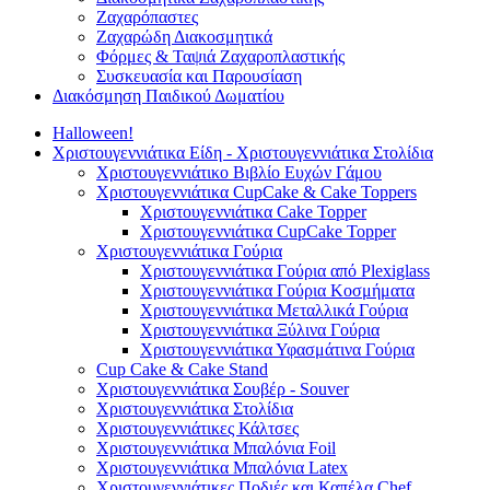
Ζαχαρόπαστες
Ζαχαρώδη Διακοσμητικά
Φόρμες & Ταψιά Ζαχαροπλαστικής
Συσκευασία και Παρουσίαση
Διακόσμηση Παιδικού Δωματίου
Halloween!
Χριστουγεννιάτικα Είδη - Χριστουγεννιάτικα Στολίδια
Χριστουγεννιάτικο Βιβλίο Ευχών Γάμου
Χριστουγεννιάτικα CupCake & Cake Toppers
Χριστουγεννιάτικα Cake Topper
Χριστουγεννιάτικα CupCake Topper
Χριστουγεννιάτικα Γούρια
Χριστουγεννιάτικα Γούρια από Plexiglass
Χριστουγεννιάτικα Γούρια Κοσμήματα
Χριστουγεννιάτικα Μεταλλικά Γούρια
Χριστουγεννιάτικα Ξύλινα Γούρια
Χριστουγεννιάτικα Υφασμάτινα Γούρια
Cup Cake & Cake Stand
Χριστουγεννιάτικα Σουβέρ - Souver
Χριστουγεννιάτικα Στολίδια
Χριστουγεννιάτικες Κάλτσες
Χριστουγεννιάτικα Μπαλόνια Foil
Χριστουγεννιάτικα Μπαλόνια Latex
Χριστουγεννιάτικες Ποδιές και Καπέλα Chef