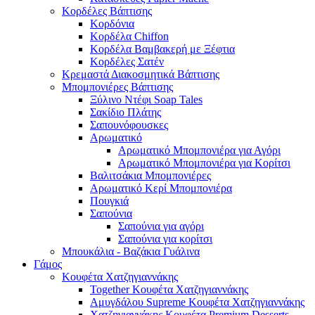
Κορδέλες Βάπτισης
Κορδόνια
Κορδέλα Chiffon
Κορδέλα Βαμβακερή με Ξέφτια
Κορδέλες Σατέν
Κρεμαστά Διακοσμητικά Βάπτισης
Μπομπονιέρες Βάπτισης
Ξύλινο Ντέφι Soap Tales
Σακίδιο Πλάτης
Σαπουνόφουσκες
Αρωματικό
Αρωματικό Μπομπονιέρα για Αγόρι
Αρωματικό Μπομπονιέρα για Κορίτσι
Βαλιτσάκια Μπομπονιέρες
Αρωματικό Κερί Μπομπονιέρα
Πουγκιά
Σαπούνια
Σαπούνια για αγόρι
Σαπούνια για κορίτσι
Μπουκάλια - Βαζάκια Γυάλινα
Γάμος
Κουφέτα Χατζηγιαννάκης
Together Κουφέτα Χατζηγιαννάκης
Αμυγδάλου Supreme Κουφέτα Χατζηγιαννάκης
Χατζηγιαννάκης Κουφέτα Premium Desserts