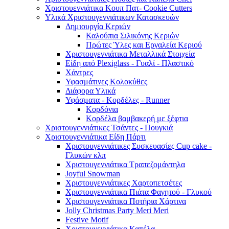
Χριστουεννιάτικα Κουπ Πατ- Cookie Cutters
Υλικά Χριστουγεννιάτικων Κατασκευών
Δημιουργία Κεριών
Καλούπια Σιλικόνης Κεριών
Πρώτες Ύλες και Εργαλεία Κεριού
Χριστουγεννιάτικα Μεταλλικά Στοιχεία
Είδη από Plexiglass - Γυαλί - Πλαστικό
Χάντρες
Υφασμάτινες Κολοκύθες
Διάφορα Υλικά
Υφάσματα - Κορδέλες - Runner
Κορδόνια
Κορδέλα βαμβακερή με ξέφτια
Χριστουγεννιάτικες Τσάντες - Πουγκιά
Χριστουγεννιάτικα Είδη Πάρτι
Χριστουγεννιάτικες Συσκευασίες Cup cake -
Γλυκών κλπ
Χριστουγεννιάτικα Τραπεζομάντηλα
Joyful Snowman
Χριστουγεννιάτικες Χαρτοπετσέτες
Χριστουγεννιάτικα Πιάτα Φαγητού - Γλυκού
Χριστουγεννιάτικα Ποτήρια Χάρτινα
Jolly Christmas Party Meri Meri
Festive Motif
Χριστουγεννιάτικα Καπέλα