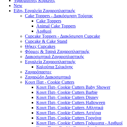
Υφασμάτινες Κορώνες
New
Είδη- Εργαλεία Ζαχαροπλαστικής
Cake Toppers - Διακόσμηση Τούρτας
Cake Toppers
Animal Cake Toppers
Αριθμοί
Cupcake Toppers - Διακόσμηση Cupcake
Cupcake & Cake Stand
Θήκες Cupcakes
Φόρμες & Ταψιά Ζαχαροπλαστικής
Διακοσμητικά Ζαχαροπλαστικής
Εργαλεία Ζαχαροπλαστικής
Καλούπια Σιλικόνης
Ζαχαρόπαστες
Ζαχαρώδη Διακοσμητικά
Κουπ Πατ - Cookie Cutters
Κουπ Πατ- Cookie Cutters Baby Shower
Κουπ Πατ- Cookie Cutters Barbie
Κουπ Πατ- Cookie Cutters Disney
Κουπ Πατ- Cookie Cutters Halloween
Κουπ Πατ- Cookie Cutters Αθλητικά
Κουπ Πατ- Cookie Cutters Αστέρια
Κουπ Πατ- Cookie Cutters Γοργόνα
Κουπ Πατ- Cookie Cutters Γράμματα - Αριθμοί