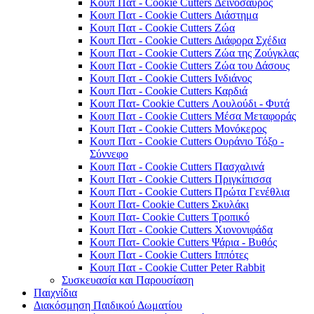
Κουπ Πατ - Cookie Cutters Δεινόσαυρος
Κουπ Πατ - Cookie Cutters Διάστημα
Κουπ Πατ - Cookie Cutters Ζώα
Κουπ Πατ - Cookie Cutters Διάφορα Σχέδια
Κουπ Πατ - Cookie Cutters Ζώα της Ζούγκλας
Κουπ Πατ - Cookie Cutters Ζώα του Δάσους
Κουπ Πατ - Cookie Cutters Ινδιάνος
Κουπ Πατ - Cookie Cutters Καρδιά
Κουπ Πατ- Cookie Cutters Λουλούδι - Φυτά
Κουπ Πατ - Cookie Cutters Μέσα Μεταφοράς
Κουπ Πατ - Cookie Cutters Μονόκερος
Κουπ Πατ - Cookie Cutters Ουράνιο Τόξο -
Σύννεφο
Κουπ Πατ - Cookie Cutters Πασχαλινά
Κουπ Πατ - Cookie Cutters Πριγκίπισσα
Κουπ Πατ - Cookie Cutters Πρώτα Γενέθλια
Κουπ Πατ- Cookie Cutters Σκυλάκι
Κουπ Πατ- Cookie Cutters Τροπικό
Κουπ Πατ - Cookie Cutters Χιονονιφάδα
Κουπ Πατ- Cookie Cutters Ψάρια - Βυθός
Κουπ Πατ - Cookie Cutters Ιππότες
Κουπ Πατ - Cookie Cutter Peter Rabbit
Συσκευασία και Παρουσίαση
Παιχνίδια
Διακόσμηση Παιδικού Δωματίου