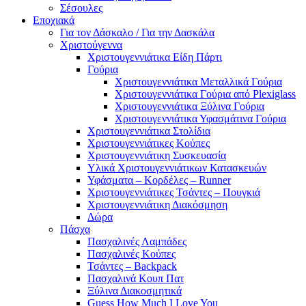
Σέσουλες
Εποχιακά
Για τον Δάσκαλο / Για την Δασκάλα
Χριστούγεννα
Χριστουγεννιάτικα Είδη Πάρτι
Γούρια
Χριστουγεννιάτικα Μεταλλικά Γούρια
Χριστουγεννιάτικα Γούρια από Plexiglass
Χριστουγεννιάτικα Ξύλινα Γούρια
Χριστουγεννιάτικα Υφασμάτινα Γούρια
Χριστουγεννιάτικα Στολίδια
Χριστουγεννιάτικες Κούπες
Χριστουγεννιάτικη Συσκευασία
Υλικά Χριστουγεννιάτικων Κατασκευών
Υφάσματα – Κορδέλες – Runner
Χριστουγεννιάτικες Τσάντες – Πουγκιά
Χριστουγεννιάτικη Διακόσμηση
Δώρα
Πάσχα
Πασχαλινές Λαμπάδες
Πασχαλινές Κούπες
Τσάντες – Backpack
Πασχαλινά Κουπ Πατ
Ξύλινα Διακοσμητικά
Guess How Much I Love You