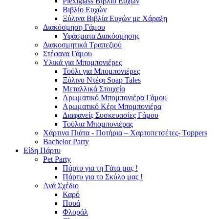
Plexiglass Βιβλίο Ευχών
Βιβλίο Ευχών
Ξύλινα Βιβλία Ευχών με Χάραξη
Διακόσμηση Γάμου
Υφάσματα Διακόσμησης
Διακοσμητικά Τραπεζιού
Στέφανα Γάμου
Υλικά για Μπομπονιέρες
Τούλι για Μπομπονιέρες
Ξύλινο Ντέφι Soap Tales
Μεταλλικά Στοιχεία
Αρωματικό Μπομπονιέρα Γάμου
Αρωματικό Κέρι Μπομπονιέρα
Διαφανείς Συσκευασίες Γάμου
Τούλια Μπομπονιέρας
Χάρτινα Πιάτα - Ποτήρια – Χαρτοπετσέτες- Toppers
Bachelor Party
Είδη Πάρτυ
Pet Party
Πάρτυ για τη Γάτα μας !
Πάρτυ για το Σκύλο μας !
Ανά Σχέδιο
Καρό
Πουά
Φλοράλ