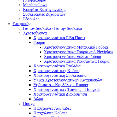
Γλειφιτζούρια
Marshmallows
Κουφέτα Χατζηγιαννάκης
Συσκευασίες Ζαχαρωτών
Σέσουλες
Εποχιακά
Για τον Δάσκαλο / Για την Δασκάλα
Χριστούγεννα
Χριστουγεννιάτικα Είδη Πάρτι
Γούρια
Χριστουγεννιάτικα Μεταλλικά Γούρια
Χριστουγεννιάτικα Γούρια από Plexiglass
Χριστουγεννιάτικα Ξύλινα Γούρια
Χριστουγεννιάτικα Υφασμάτινα Γούρια
Χριστουγεννιάτικα Στολίδια
Χριστουγεννιάτικες Κούπες
Χριστουγεννιάτικη Συσκευασία
Υλικά Χριστουγεννιάτικων Κατασκευών
Υφάσματα – Κορδέλες – Runner
Χριστουγεννιάτικες Τσάντες – Πουγκιά
Χριστουγεννιάτικη Διακόσμηση
Δώρα
Πάσχα
Πασχαλινές Λαμπάδες
Πασχαλινές Κούπες