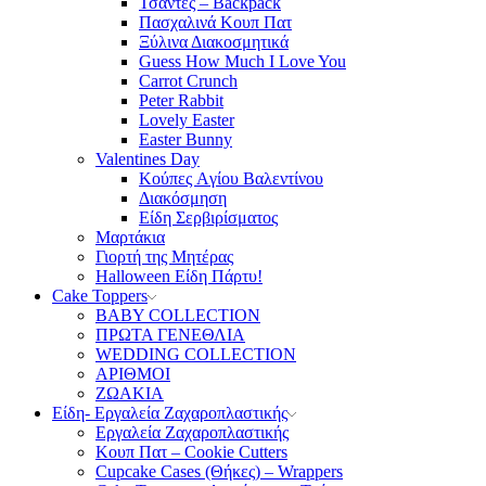
Τσάντες – Backpack
Πασχαλινά Κουπ Πατ
Ξύλινα Διακοσμητικά
Guess How Much I Love You
Carrot Crunch
Peter Rabbit
Lovely Easter
Easter Bunny
Valentines Day
Κούπες Aγίου Βαλεντίνου
Διακόσμηση
Είδη Σερβιρίσματος
Μαρτάκια
Γιορτή της Μητέρας
Halloween Είδη Πάρτυ!
Cake Toppers
BABY COLLECTION
ΠΡΩΤΑ ΓΕΝΕΘΛΙΑ
WEDDING COLLECTION
ΑΡΙΘΜΟΙ
ΖΩΑΚΙΑ
Είδη- Εργαλεία Ζαχαροπλαστικής
Εργαλεία Ζαχαροπλαστικής
Κουπ Πατ – Cookie Cutters
Cupcake Cases (Θήκες) – Wrappers