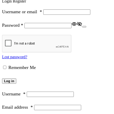
Login
Register
Username or email
*
Password
*
Lost password?
Remember Me
Log in
Username
*
Email address
*