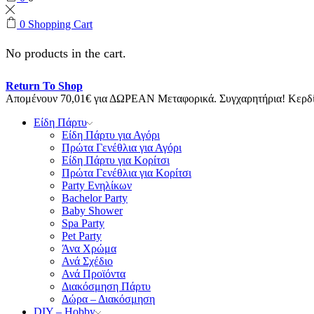
0
Shopping Cart
No products in the cart.
Return To Shop
Απομένουν
70,01
€
για ΔΩΡΕΑΝ Μεταφορικά.
Συγχαρητήρια! Κερ
Είδη Πάρτυ
Είδη Πάρτυ για Αγόρι
Πρώτα Γενέθλια για Αγόρι
Είδη Πάρτυ για Κορίτσι
Πρώτα Γενέθλια για Κορίτσι
Party Ενηλίκων
Bachelor Party
Baby Shower
Spa Party
Pet Party
Άνα Χρώμα
Ανά Σχέδιο
Ανά Προϊόντα
Διακόσμηση Πάρτυ
Δώρα – Διακόσμηση
DIY – Hobby