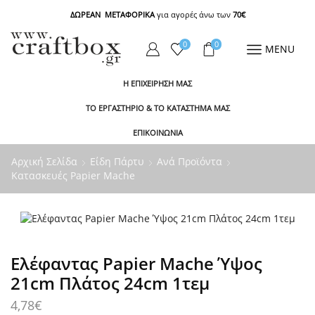
ΔΩΡΕΑΝ ΜΕΤΑΦΟΡΙΚΑ
για αγορές άνω των
70€
0
0
MENU
Η ΕΠΙΧΕΙΡΗΣΗ ΜΑΣ
ΤΟ ΕΡΓΑΣΤΗΡΙΟ & ΤΟ ΚΑΤΑΣΤΗΜΑ ΜΑΣ
ΕΠΙΚΟΙΝΩΝΙΑ
Αρχική Σελίδα
Είδη Πάρτυ
Ανά Προϊόντα
Κατασκευές Papier Mache
Ελέφαντας Papier Mache Ύψος
21cm Πλάτος 24cm 1τεμ
4,78
€