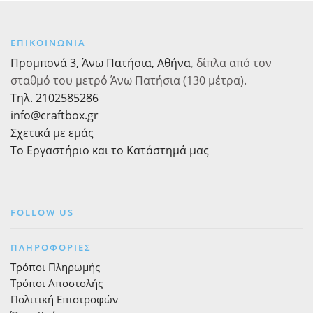
mache
mache
Yψος
Yψος
20,5
20,5
ΕΠΙΚΟΙΝΩΝΙΑ
cm
cm
Πάχος
Πάχος
Προμπονά 3, Άνω Πατήσια, Αθήνα
,
δίπλα από τον
2,5
2,5
σταθμό του μετρό Άνω Πατήσια (130 μέτρα).
cm
cm
Τηλ. 2102585286
ποσότητα
ποσότητα
info@craftbox.gr
Σχετικά με εμάς
Το Εργαστήριο και το Κατάστημά μας
FOLLOW US
ΠΛΗΡΟΦΟΡΙΕΣ
Τρόποι Πληρωμής
Τρόποι Αποστολής
Πολιτική Επιστροφών