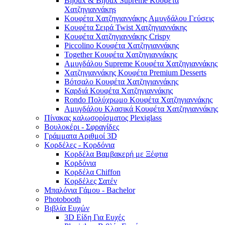
Bijoux & Bijoux Supreme Κουφέτα
Χατζηγιαννάκηs
Κουφέτα Χατζηγιαννάκης Αμυγδάλου Γεύσεις
Κουφέτα Σειρά Twist Χατζηγιαννάκης
Κουφέτα Χατζηγιαννάκης Crispy
Piccolino Κουφέτα Χατζηγιαννάκης
Together Κουφέτα Χατζηγιαννάκης
Αμυγδάλου Supreme Κουφέτα Χατζηγιαννάκης
Χατζηγιαννάκης Κουφέτα Premium Desserts
Βότσαλο Κουφέτα Χατζηγιαννάκης
Καρδιά Κουφέτα Χατζηγιαννάκης
Rondo Πολύχρωμο Κουφέτα Χατζηγιαννάκης
Αμυγδάλου Κλασικά Κουφέτα Χατζηγιαννάκης
Πίνακας καλωσορίσματος Plexiglass
Βουλοκέρι - Σφραγίδες
Γράμματα Αριθμοί 3D
Κορδέλες - Κορδόνια
Κορδέλα Βαμβακερή με Ξέφτια
Κορδόνια
Κορδέλα Chiffon
Κορδέλες Σατέν
Μπαλόνια Γάμου - Bachelor
Photobooth
Βιβλία Ευχών
3D Είδη Για Ευχές