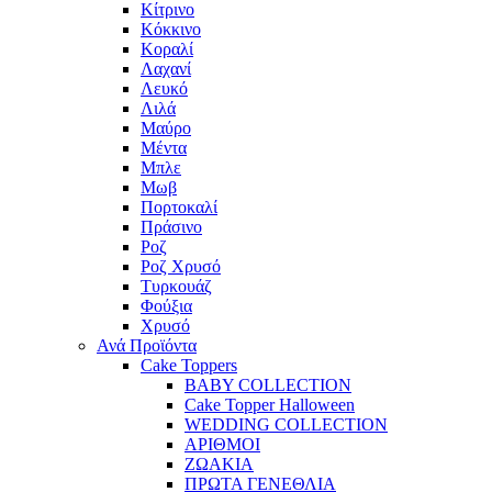
Κίτρινο
Κόκκινο
Κοραλί
Λαχανί
Λευκό
Λιλά
Μαύρο
Μέντα
Μπλε
Μωβ
Πορτοκαλί
Πράσινο
Ροζ
Ροζ Χρυσό
Τυρκουάζ
Φούξια
Χρυσό
Ανά Προϊόντα
Cake Toppers
BABY COLLECTION
Cake Topper Halloween
WEDDING COLLECTION
ΑΡΙΘΜΟΙ
ΖΩΑΚΙΑ
ΠΡΩΤΑ ΓΕΝΕΘΛΙΑ