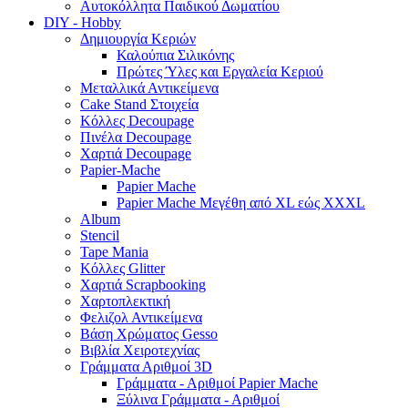
Αυτοκόλλητα Παιδικού Δωματίου
DIY - Hobby
Δημιουργία Κεριών
Καλούπια Σιλικόνης
Πρώτες Ύλες και Εργαλεία Κεριού
Μεταλλικά Αντικείμενα
Cake Stand Στοιχεία
Κόλλες Decoupage
Πινέλα Decoupage
Χαρτιά Decoupage
Papier-Mache
Papier Mache
Papier Mache Μεγέθη από XL εώς XXXL
Album
Stencil
Tape Mania
Κόλλες Glitter
Χαρτιά Scrapbooking
Χαρτοπλεκτική
Φελιζολ Αντικείμενα
Βάση Χρώματος Gesso
Βιβλία Χειροτεχνίας
Γράμματα Αριθμοί 3D
Γράμματα - Αριθμοί Papier Mache
Ξύλινα Γράμματα - Αριθμοί