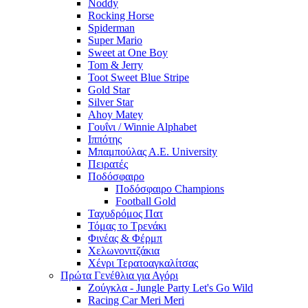
Noddy
Rocking Horse
Spiderman
Super Mario
Sweet at One Boy
Tom & Jerry
Toot Sweet Blue Stripe
Gold Star
Silver Star
Ahoy Matey
Γουΐνι / Winnie Alphabet
Ιππότης
Μπαμπούλας Α.Ε. University
Πειρατές
Ποδόσφαιρο
Ποδόσφαιρο Champions
Football Gold
Ταχυδρόμος Πατ
Τόμας το Τρενάκι
Φινέας & Φέρμπ
Χελωνονιτζάκια
Χένρι Τερατοαγκαλίτσας
Πρώτα Γενέθλια για Αγόρι
Ζούγκλα - Jungle Party Let's Go Wild
Racing Car Meri Meri