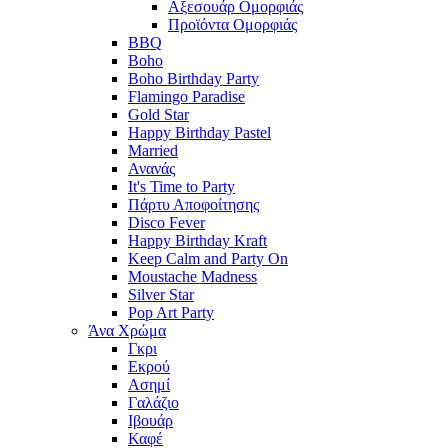
Αξεσουάρ Ομορφιάς
Προϊόντα Ομορφιάς
BBQ
Boho
Boho Birthday Party
Flamingo Paradise
Gold Star
Happy Birthday Pastel
Married
Ανανάς
It's Time to Party
Πάρτυ Αποφοίτησης
Disco Fever
Happy Birthday Kraft
Keep Calm and Party On
Moustache Madness
Silver Star
Pop Art Party
Άνα Χρώμα
Γκρι
Εκρού
Ασημί
Γαλάζιο
Ιβουάρ
Καφέ