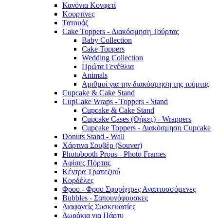
Κανόνια Κονφετί
Κουρτίνες
Τατουάζ
Cake Toppers - Διακόσμηση Τούρτας
Baby Collection
Cake Toppers
Wedding Collection
Πρώτα Γενέθλια
Animals
Αριθμοί για την διακόσμηση της τούρτας
Cupcake & Cake Stand
CupCake Wraps - Toppers - Stand
Cupcake & Cake Stand
Cupcake Cases (Θήκες) - Wrappers
Cupcake Toppers - Διακόσμηση Cupcake
Donuts Stand - Wall
Χάρτινα Σουβέρ (Souver)
Photobooth Props - Photo Frames
Αφίσες Πόρτας
Κέντρα Τραπεζιού
Κορδέλες
Φρου - Φρου Σφυρίχτρες Αναπτυσσόμενες
Bubbles - Σαπουνόφουσκες
Διαφανείς Συσκευασίες
Δωράκια για Πάρτυ