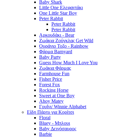
Baby Shark
Little One Ελεφαντάκι
One Little Star Boy
Peter Rabbit
Peter Rabbit
Peter Rabbit
Αρκουδάκι - Bear
Ζωάκια Ζούγκλας Get Wild
Ουράνιο Τοξο - Rainbow
Φάρμα Barnyard
Baby Party
Guess How Much I Love You
Ζωάκια Φάρμας
Farmhouse Fun
Fisher Price
Forest Fox
Rocking Horse
Sweet at One Boy
Ahoy Matey
Γουΐνι/ Winnie Alphabet
Είδη Πάρτυ για Κορίτσι
Floral
Bluey - Μπλουι
Baby Δεινόσαυρος
Barbie