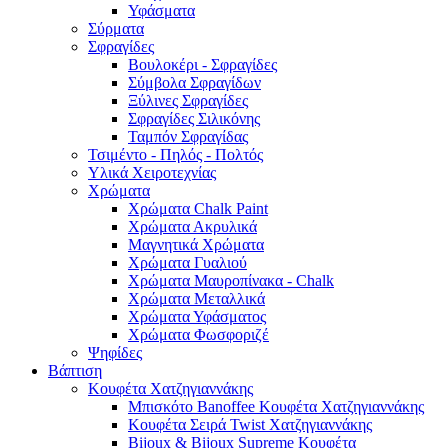
Υφάσματα
Σύρματα
Σφραγίδες
Βουλοκέρι - Σφραγίδες
Σύμβολα Σφραγίδων
Ξύλινες Σφραγίδες
Σφραγίδες Σιλικόνης
Ταμπόν Σφραγίδας
Τσιμέντο - Πηλός - Πολτός
Υλικά Χειροτεχνίας
Χρώματα
Χρώματα Chalk Paint
Χρώματα Ακρυλικά
Μαγνητικά Χρώματα
Χρώματα Γυαλιού
Χρώματα Μαυροπίνακα - Chalk
Χρώματα Μεταλλικά
Χρώματα Υφάσματος
Χρώματα Φωσφοριζέ
Ψηφίδες
Βάπτιση
Κουφέτα Χατζηγιαννάκης
Μπισκότο Banoffee Κουφέτα Χατζηγιαννάκης
Κουφέτα Σειρά Twist Χατζηγιαννάκης
Bijoux & Bijoux Supreme Κουφέτα