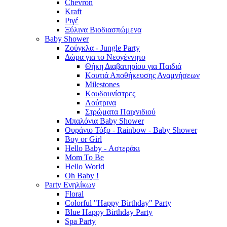
Chevron
Kraft
Ριγέ
Ξύλινα Βιοδιασπώμενα
Baby Shower
Ζούγκλα - Jungle Party
Δώρα για το Νεογέννητο
Θήκη Διαβατηρίου για Παιδιά
Κουτιά Αποθήκευσης Αναμνήσεων
Milestones
Κουδουνίστρες
Λούτρινα
Στρώματα Παιχνιδιού
Μπαλόνια Baby Shower
Ουράνιο Τόξο - Rainbow - Baby Shower
Boy or Girl
Hello Baby - Αστεράκι
Mom To Be
Hello World
Oh Baby !
Party Ενηλίκων
Floral
Colorful "Happy Birthday" Party
Blue Happy Birthday Party
Spa Party