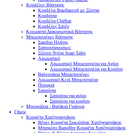
Κορδέλες Βάπτισης
Κορδέλα Βαμβακερή με Ξέφτια
Κορδόνια
Κορδέλα Chiffon
Κορδέλες Σατέν
Κρεμαστά Διακοσμητικά Βάπτισης
Μπομπονιέρες Βάπτισης
Σακίδιο Πλάτης
Σαπουνόφουσκες
Ξύλινο Ντέφι Soap Tales
Αρωματικό
Αρωματικό Μπομπονιέρα για Αγόρι
Αρωματικό Μπομπονιέρα για Κορίτσι
Βαλιτσάκια Μπομπονιέρες
Αρωματικό Κερί Μπομπονιέρα
Πουγκιά
Σαπούνια
Σαπούνια για αγόρι
Σαπούνια για κορίτσι
Μπουκάλια - Βαζάκια Γυάλινα
Γάμος
Κουφέτα Χατζηγιαννάκης
Βέρες Κουφέτα Σοκολάτας Χατζηγιαννάκης
Μπισκότο Banoffee Κουφέτα Χατζηγιαννάκης