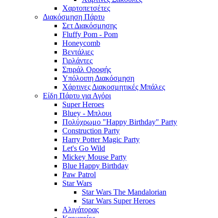
Χαρτοπετσέτες
Διακόσμηση Πάρτυ
Σετ Διακόσμησης
Fluffy Pom - Pom
Honeycomb
Βεντάλιες
Γιρλάντες
Σπιράλ Οροφής
Υπόλοιπη Διακόσμηση
Χάρτινες Διακοσμητικές Μπάλες
Είδη Πάρτυ για Αγόρι
Super Heroes
Bluey - Μπλουι
Πολύχρωμο "Happy Birthday" Party
Construction Party
Harry Potter Magic Party
Let's Go Wild
Mickey Mouse Party
Blue Happy Birthday
Paw Patrol
Star Wars
Star Wars The Mandalorian
Star Wars Super Heroes
Αλιγάτορας