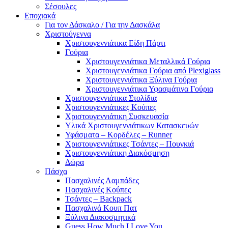
Σέσουλες
Εποχιακά
Για τον Δάσκαλο / Για την Δασκάλα
Χριστούγεννα
Χριστουγεννιάτικα Είδη Πάρτι
Γούρια
Χριστουγεννιάτικα Μεταλλικά Γούρια
Χριστουγεννιάτικα Γούρια από Plexiglass
Χριστουγεννιάτικα Ξύλινα Γούρια
Χριστουγεννιάτικα Υφασμάτινα Γούρια
Χριστουγεννιάτικα Στολίδια
Χριστουγεννιάτικες Κούπες
Χριστουγεννιάτικη Συσκευασία
Υλικά Χριστουγεννιάτικων Κατασκευών
Υφάσματα – Κορδέλες – Runner
Χριστουγεννιάτικες Τσάντες – Πουγκιά
Χριστουγεννιάτικη Διακόσμηση
Δώρα
Πάσχα
Πασχαλινές Λαμπάδες
Πασχαλινές Κούπες
Τσάντες – Backpack
Πασχαλινά Κουπ Πατ
Ξύλινα Διακοσμητικά
Guess How Much I Love You