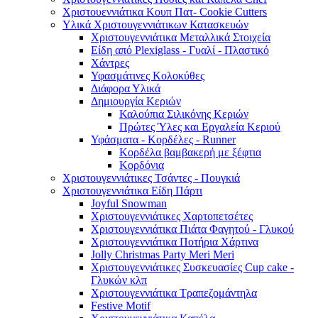
Χριστουεννιάτικα Κουπ Πατ- Cookie Cutters
Υλικά Χριστουγεννιάτικων Κατασκευών
Χριστουγεννιάτικα Μεταλλικά Στοιχεία
Είδη από Plexiglass - Γυαλί - Πλαστικό
Χάντρες
Υφασμάτινες Κολοκύθες
Διάφορα Υλικά
Δημιουργία Κεριών
Καλούπια Σιλικόνης Κεριών
Πρώτες Ύλες και Εργαλεία Κεριού
Υφάσματα - Κορδέλες - Runner
Κορδέλα βαμβακερή με ξέφτια
Κορδόνια
Χριστουγεννιάτικες Τσάντες - Πουγκιά
Χριστουγεννιάτικα Είδη Πάρτι
Joyful Snowman
Χριστουγεννιάτικες Χαρτοπετσέτες
Χριστουγεννιάτικα Πιάτα Φαγητού - Γλυκού
Χριστουγεννιάτικα Ποτήρια Χάρτινα
Jolly Christmas Party Meri Meri
Χριστουγεννιάτικες Συσκευασίες Cup cake -
Γλυκών κλπ
Χριστουγεννιάτικα Τραπεζομάντηλα
Festive Motif