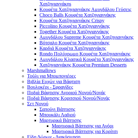
Χατζηγιαννάκηs
Κουφέτα Χατζηγιαννάκης Αμυγδάλου Γεύσεις
Choco Balls Κουφέτα Χατζηγιαννάκης
Κουφέτα Χατζηγιαννάκης Crispy
Piccolino Κουφέτα Χατζηγιαννάκης
Together Κουφέτα Χατζηγιαννάκης
Αμυγδάλου Supreme Κουφέτα Χατζηγιαννάκης
Βότσαλο Κουφέτα Χατζηγιαννάκης
Καρδιά Κουφέτα Χατζηγιαννάκης
Rondo Πολύχρωμο Κουφέτα Χατζηγιαννάκης
Αμυγδάλου Κλασικά Κουφέτα Χατζηγιαννάκης
Χατζηγιαννάκης Κουφέτα Premium Desserts
Marshmallows
Τούλι για Μπομπονιέρες
Βιβλία Ευχών για Βάφτιση
Βουλοκέρι - Σφραγίδες
Ποδιά Βάφτισης Αγοριού Νονού/Νονάς
Ποδιά Βάφτισης Κοριτσιού Νονού/Νονάς
Σετ Νονού
Σαπούνι Βάπτισης
Μπουκάλι Λαδιού
Μαρτυρικά Βάπτισης
Μαρτυρικά Βάπτισης για Αγόρι
Μαρτυρικά Βάπτισης για Κορίτσι
Είδη Δώρων - Διακόσμηση