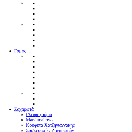
Γάμος
Ζαχαρωτά
Γλειφιτζούρια
Marshmallows
Κουφέτα Χατζηγιαννάκης
Συσκευασίες Ζαχαρωτών