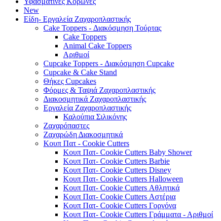
Υφασμάτινες Κορώνες
New
Είδη- Εργαλεία Ζαχαροπλαστικής
Cake Toppers - Διακόσμηση Τούρτας
Cake Toppers
Animal Cake Toppers
Αριθμοί
Cupcake Toppers - Διακόσμηση Cupcake
Cupcake & Cake Stand
Θήκες Cupcakes
Φόρμες & Ταψιά Ζαχαροπλαστικής
Διακοσμητικά Ζαχαροπλαστικής
Εργαλεία Ζαχαροπλαστικής
Καλούπια Σιλικόνης
Ζαχαρόπαστες
Ζαχαρώδη Διακοσμητικά
Κουπ Πατ - Cookie Cutters
Κουπ Πατ- Cookie Cutters Baby Shower
Κουπ Πατ- Cookie Cutters Barbie
Κουπ Πατ- Cookie Cutters Disney
Κουπ Πατ- Cookie Cutters Halloween
Κουπ Πατ- Cookie Cutters Αθλητικά
Κουπ Πατ- Cookie Cutters Αστέρια
Κουπ Πατ- Cookie Cutters Γοργόνα
Κουπ Πατ- Cookie Cutters Γράμματα - Αριθμοί