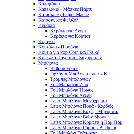
Καλαμάκια
Καπελάκια - Μάσκες Πάρτυ
Κατασκευές Papier Mache
Κατασκευές Φελιζόλ
Κεράκια
Κεράκια για Αγόρι
Κεράκια για Κορίτσι
Κομφετί
Κουτάλια - Πιρούνια
Κουτιά για Pop-Corn και Γλυκά
Κύπελλα Παγωτού - Ζαχαρωτών
Μπαλόνια
Balloon Frame
Γιρλάντα Μπαλόνια Latex - Kit
Τρόμπες Μπαλονιών
Foil Μπαλόνια Ζώα
Foil Μπαλόνια Ήρωες
Foil Μπαλόνια Λέξεις
Latex Μπαλόνια Μονόχρωμα
Latex Μπαλόνια Πουά - Καρδιές
Latex Μπαλόνια Ευχές - Μηνύματα
Latex Μπαλόνια Baby Shower
Latex Μπαλόνια Κομφετί ή Πομ Πομ
Latex Μπαλόνια Γάμου - Bachelor
Foil Μπαλόνι Γράμματα