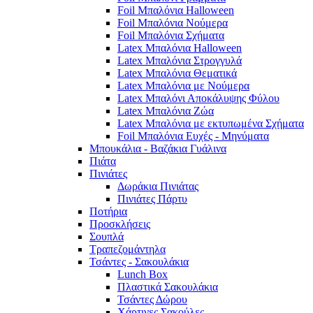
Foil Μπαλόνια Halloween
Foil Μπαλόνια Νούμερα
Foil Μπαλόνια Σχήματα
Latex Μπαλόνια Halloween
Latex Μπαλόνια Στρογγυλά
Latex Μπαλόνια Θεματικά
Latex Μπαλόνια με Νούμερα
Latex Μπαλόνι Αποκάλυψης Φύλου
Latex Μπαλόνια Ζώα
Latex Μπαλόνια με εκτυπωμένα Σχήματα
Foil Μπαλόνια Ευχές - Μηνύματα
Μπουκάλια - Βαζάκια Γυάλινα
Πιάτα
Πινιάτες
Δωράκια Πινιάτας
Πινιάτες Πάρτυ
Ποτήρια
Προσκλήσεις
Σουπλά
Τραπεζομάντηλα
Τσάντες - Σακουλάκια
Lunch Box
Πλαστικά Σακουλάκια
Τσάντες Δώρου
Χάρτινες Σακούλες