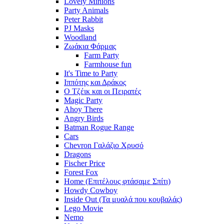
Lovely Minions
Party Animals
Peter Rabbit
PJ Masks
Woodland
Ζωάκια Φάρμας
Farm Party
Farmhouse fun
It's Time to Party
Ιππότης και Δράκος
Ο Τζέικ και οι Πειρατές
Magic Party
Ahoy There
Angry Birds
Batman Rogue Range
Cars
Chevron Γαλάζιο Χρυσό
Dragons
Fischer Price
Forest Fox
Home (Επιτέλους φτάσαμε Σπίτι)
Howdy Cowboy
Inside Out (Τα μυαλά που κουβαλάς)
Lego Movie
Nemo