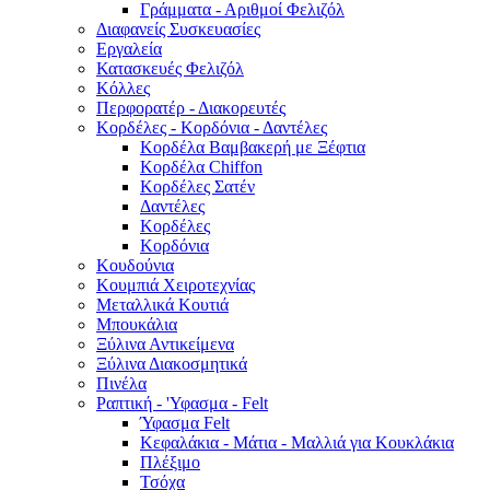
Γράμματα - Αριθμοί Φελιζόλ
Διαφανείς Συσκευασίες
Εργαλεία
Κατασκευές Φελιζόλ
Κόλλες
Περφορατέρ - Διακορευτές
Κορδέλες - Κορδόνια - Δαντέλες
Κορδέλα Βαμβακερή με Ξέφτια
Κορδέλα Chiffon
Κορδέλες Σατέν
Δαντέλες
Κορδέλες
Κορδόνια
Κουδούνια
Κουμπιά Χειροτεχνίας
Μεταλλικά Κουτιά
Μπουκάλια
Ξύλινα Αντικείμενα
Ξύλινα Διακοσμητικά
Πινέλα
Ραπτική - 'Υφασμα - Felt
Ύφασμα Felt
Κεφαλάκια - Μάτια - Μαλλιά για Κουκλάκια
Πλέξιμο
Τσόχα