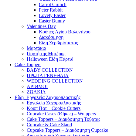
Carrot Crunch
Peter Rabbit
Lovely Easter
Easter Bunny
Valentines Day
Κούπες Aγίου Βαλεντίνου
Διακόσμηση
Είδη Σερβιρίσματος
Μαρτάκια
Γιορτή της Μητέρας
Halloween Είδη Πάρτυ!
Cake Toppers
BABY COLLECTION
ΠΡΩΤΑ ΓΕΝΕΘΛΙΑ
WEDDING COLLECTION
ΑΡΙΘΜΟΙ
ΖΩΑΚΙΑ
Είδη- Εργαλεία Ζαχαροπλαστικής
Εργαλεία Ζαχαροπλαστικής
Κουπ Πατ – Cookie Cutters
Cupcake Cases (Θήκες) – Wrappers
Cake Toppers – Διακόσμηση Τούρτας
Cupcake & Cake Stand
Cupcake Toppers – Διακόσμηση Cupcake
Διακοσμητικά Ζαχαροπλαστικής