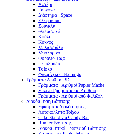
Αστέρι
Γοργόνα
Διάστημα - Space
Ελεφαντάκι
Ζούγκλα
Θαλασσινά
Κοάλα
Κύκνος
Μελισσούλα
Μπαλαρίνα
Ουράνιο Τόξο
Πεταλούδα
Τσίρκο
Φλαμίνγκο - Flamingo
Γράμματα Αριθμοί 3D
Γράμματα - Αριθμοί Papier Mache
Ξύλινα Γράμματα και Αριθμοί
Γράμματα - Αριθμοί από Φελιζόλ
Διακόσμηση Βάπτισης
Υφάσματα Διακόσμησης
Αυτοκόλλητα Τοίχου
Cake Stand για Candy Bar
Runner Βάπτισης
Διακοσμητικά Τραπεζιού Βάπτισης
Κατασκευές Papier Mache