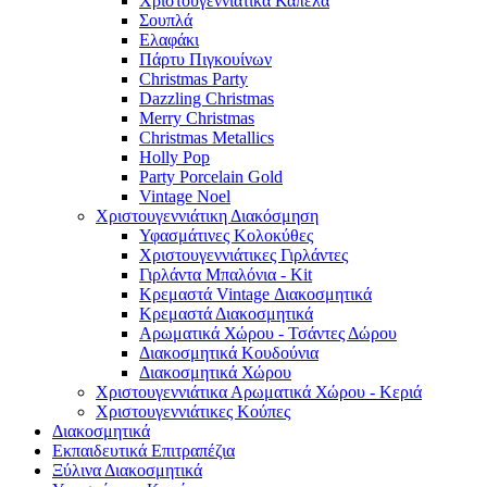
Χριστουγεννιάτικα Καπέλα
Σουπλά
Ελαφάκι
Πάρτυ Πιγκουίνων
Christmas Party
Dazzling Christmas
Merry Christmas
Christmas Metallics
Holly Pop
Party Porcelain Gold
Vintage Noel
Χριστουγεννιάτικη Διακόσμηση
Υφασμάτινες Κολοκύθες
Χριστουγεννιάτικες Γιρλάντες
Γιρλάντα Μπαλόνια - Kit
Κρεμαστά Vintage Διακοσμητικά
Κρεμαστά Διακοσμητικά
Αρωματικά Χώρου - Τσάντες Δώρου
Διακοσμητικά Κουδούνια
Διακοσμητικά Χώρου
Χριστουγεννιάτικα Αρωματικά Χώρου - Κεριά
Χριστουγεννιάτικες Κούπες
Διακοσμητικά
Εκπαιδευτικά Επιτραπέζια
Ξύλινα Διακοσμητικά