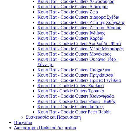
Κουπ Πατ - Cookie Cutters Δεινόσαυρος
Κουπ Πατ - Cookie Cutters Διάστημα
Κουπ Πατ - Cookie Cutters Ζώα
Κουπ Πατ - Cookie Cutters Διάφορα Σχέδια
Κουπ Πατ - Cookie Cutters Ζώα της Ζούγκλας
Κουπ Πατ - Cookie Cutters Ζώα του Δάσους
Κουπ Πατ - Cookie Cutters Ινδιάνος
Κουπ Πατ - Cookie Cutters Καρδιά
Κουπ Πατ- Cookie Cutters Λουλούδι - Φυτά
Κουπ Πατ - Cookie Cutters Μέσα Μεταφοράς
Κουπ Πατ - Cookie Cutters Μονόκερος
Κουπ Πατ - Cookie Cutters Ουράνιο Τόξο -
Σύννεφο
Κουπ Πατ - Cookie Cutters Πασχαλινά
Κουπ Πατ - Cookie Cutters Πριγκίπισσα
Κουπ Πατ - Cookie Cutters Πρώτα Γενέθλια
Κουπ Πατ- Cookie Cutters Σκυλάκι
Κουπ Πατ- Cookie Cutters Τροπικό
Κουπ Πατ - Cookie Cutters Χιονονιφάδα
Κουπ Πατ- Cookie Cutters Ψάρια - Βυθός
Κουπ Πατ - Cookie Cutters Ιππότες
Κουπ Πατ - Cookie Cutter Peter Rabbit
Συσκευασία και Παρουσίαση
Παιχνίδια
Διακόσμηση Παιδικού Δωματίου