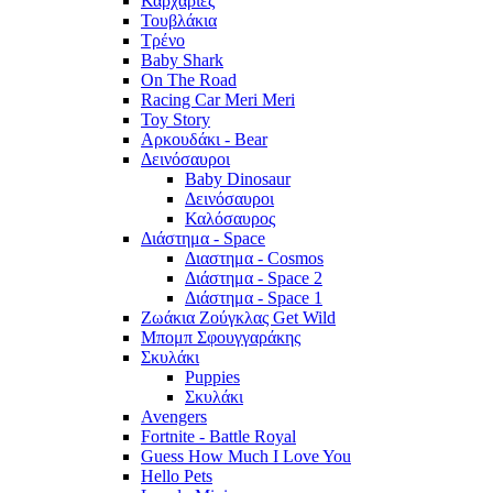
Καρχαρίες
Τουβλάκια
Τρένο
Baby Shark
On The Road
Racing Car Meri Meri
Toy Story
Αρκουδάκι - Bear
Δεινόσαυροι
Baby Dinosaur
Δεινόσαυροι
Καλόσαυρος
Διάστημα - Space
Διαστημα - Cosmos
Διάστημα - Space 2
Διάστημα - Space 1
Ζωάκια Ζούγκλας Get Wild
Μπομπ Σφουγγαράκης
Σκυλάκι
Puppies
Σκυλάκι
Avengers
Fortnite - Battle Royal
Guess How Much I Love You
Hello Pets