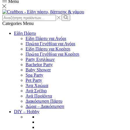
Menu
Search
input
Search
Categories
Menu
Είδη Πάρτυ
Είδη Πάρτυ για Αγόρι
Πρώτα Γενέθλια για Αγόρι
Είδη Πάρτυ για Κορίτσι
Πρώτα Γενέθλια για Κορίτσι
Party Ενηλίκων
Bachelor Party
Baby Shower
Spa Party
Pet Party
Άνα Χρώμα
Ανά Σχέδιο
Ανά Προϊόντα
Διακόσμηση Πάρτυ
Δώρα – Διακόσμηση
DIY – Hobby