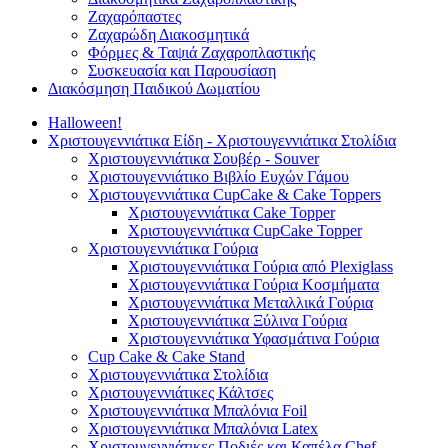
Ζαχαρόπαστες
Ζαχαρώδη Διακοσμητικά
Φόρμες & Ταψιά Ζαχαροπλαστικής
Συσκευασία και Παρουσίαση
Διακόσμηση Παιδικού Δωματίου
Halloween!
Χριστουγεννιάτικα Είδη - Χριστουγεννιάτικα Στολίδια
Χριστουγεννιάτικα Σουβέρ - Souver
Χριστουγεννιάτικο Βιβλίο Ευχών Γάμου
Χριστουγεννιάτικα CupCake & Cake Toppers
Χριστουγεννιάτικα Cake Topper
Χριστουγεννιάτικα CupCake Topper
Χριστουγεννιάτικα Γούρια
Χριστουγεννιάτικα Γούρια από Plexiglass
Χριστουγεννιάτικα Γούρια Κοσμήματα
Χριστουγεννιάτικα Μεταλλικά Γούρια
Χριστουγεννιάτικα Ξύλινα Γούρια
Χριστουγεννιάτικα Υφασμάτινα Γούρια
Cup Cake & Cake Stand
Χριστουγεννιάτικα Στολίδια
Χριστουγεννιάτικες Κάλτσες
Χριστουγεννιάτικα Μπαλόνια Foil
Χριστουγεννιάτικα Μπαλόνια Latex
Χριστουγεννιάτικες Ποδιές και Καπέλα Chef