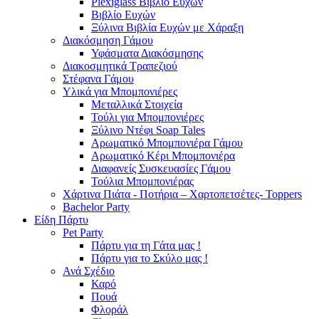
Plexiglass Βιβλίο Ευχών
Βιβλίο Ευχών
Ξύλινα Βιβλία Ευχών με Χάραξη
Διακόσμηση Γάμου
Υφάσματα Διακόσμησης
Διακοσμητικά Τραπεζιού
Στέφανα Γάμου
Υλικά για Μπομπονιέρες
Μεταλλικά Στοιχεία
Τούλι για Μπομπονιέρες
Ξύλινο Ντέφι Soap Tales
Αρωματικό Μπομπονιέρα Γάμου
Αρωματικό Κέρι Μπομπονιέρα
Διαφανείς Συσκευασίες Γάμου
Τούλια Μπομπονιέρας
Χάρτινα Πιάτα - Ποτήρια – Χαρτοπετσέτες- Toppers
Bachelor Party
Είδη Πάρτυ
Pet Party
Πάρτυ για τη Γάτα μας !
Πάρτυ για το Σκύλο μας !
Ανά Σχέδιο
Καρό
Πουά
Φλοράλ