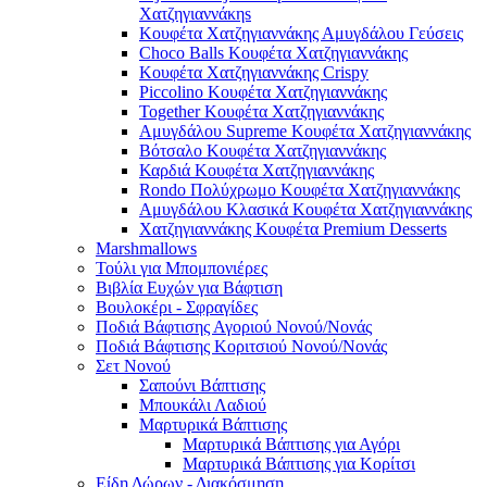
Χατζηγιαννάκηs
Κουφέτα Χατζηγιαννάκης Αμυγδάλου Γεύσεις
Choco Balls Κουφέτα Χατζηγιαννάκης
Κουφέτα Χατζηγιαννάκης Crispy
Piccolino Κουφέτα Χατζηγιαννάκης
Together Κουφέτα Χατζηγιαννάκης
Αμυγδάλου Supreme Κουφέτα Χατζηγιαννάκης
Βότσαλο Κουφέτα Χατζηγιαννάκης
Καρδιά Κουφέτα Χατζηγιαννάκης
Rondo Πολύχρωμο Κουφέτα Χατζηγιαννάκης
Αμυγδάλου Κλασικά Κουφέτα Χατζηγιαννάκης
Χατζηγιαννάκης Κουφέτα Premium Desserts
Marshmallows
Τούλι για Μπομπονιέρες
Βιβλία Ευχών για Βάφτιση
Βουλοκέρι - Σφραγίδες
Ποδιά Βάφτισης Αγοριού Νονού/Νονάς
Ποδιά Βάφτισης Κοριτσιού Νονού/Νονάς
Σετ Νονού
Σαπούνι Βάπτισης
Μπουκάλι Λαδιού
Μαρτυρικά Βάπτισης
Μαρτυρικά Βάπτισης για Αγόρι
Μαρτυρικά Βάπτισης για Κορίτσι
Είδη Δώρων - Διακόσμηση