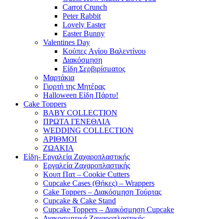
Carrot Crunch
Peter Rabbit
Lovely Easter
Easter Bunny
Valentines Day
Κούπες Aγίου Βαλεντίνου
Διακόσμηση
Είδη Σερβιρίσματος
Μαρτάκια
Γιορτή της Μητέρας
Halloween Είδη Πάρτυ!
Cake Toppers
BABY COLLECTION
ΠΡΩΤΑ ΓΕΝΕΘΛΙΑ
WEDDING COLLECTION
ΑΡΙΘΜΟΙ
ΖΩΑΚΙΑ
Είδη- Εργαλεία Ζαχαροπλαστικής
Εργαλεία Ζαχαροπλαστικής
Κουπ Πατ – Cookie Cutters
Cupcake Cases (Θήκες) – Wrappers
Cake Toppers – Διακόσμηση Τούρτας
Cupcake & Cake Stand
Cupcake Toppers – Διακόσμηση Cupcake
Διακοσμητικά Ζαχαροπλαστικής