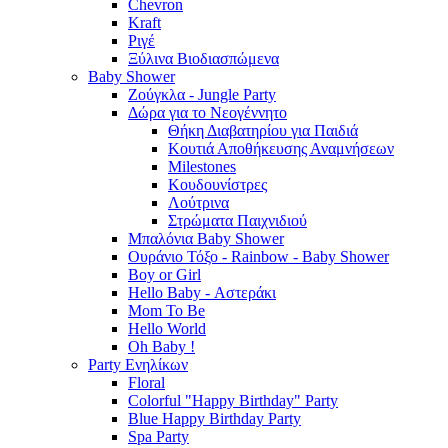
Chevron
Kraft
Ριγέ
Ξύλινα Βιοδιασπώμενα
Baby Shower
Ζούγκλα - Jungle Party
Δώρα για το Νεογέννητο
Θήκη Διαβατηρίου για Παιδιά
Κουτιά Αποθήκευσης Αναμνήσεων
Milestones
Κουδουνίστρες
Λούτρινα
Στρώματα Παιχνιδιού
Μπαλόνια Baby Shower
Ουράνιο Τόξο - Rainbow - Baby Shower
Boy or Girl
Hello Baby - Αστεράκι
Mom To Be
Hello World
Oh Baby !
Party Ενηλίκων
Floral
Colorful "Happy Birthday" Party
Blue Happy Birthday Party
Spa Party