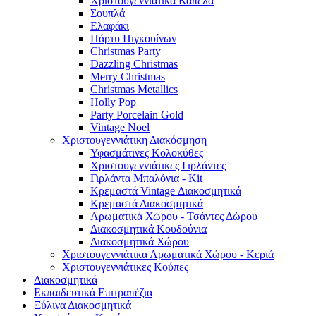
Χριστουγεννιάτικα Καπέλα
Σουπλά
Ελαφάκι
Πάρτυ Πιγκουίνων
Christmas Party
Dazzling Christmas
Merry Christmas
Christmas Metallics
Holly Pop
Party Porcelain Gold
Vintage Noel
Χριστουγεννιάτικη Διακόσμηση
Υφασμάτινες Κολοκύθες
Χριστουγεννιάτικες Γιρλάντες
Γιρλάντα Μπαλόνια - Kit
Κρεμαστά Vintage Διακοσμητικά
Κρεμαστά Διακοσμητικά
Αρωματικά Χώρου - Τσάντες Δώρου
Διακοσμητικά Κουδούνια
Διακοσμητικά Χώρου
Χριστουγεννιάτικα Αρωματικά Χώρου - Κεριά
Χριστουγεννιάτικες Κούπες
Διακοσμητικά
Εκπαιδευτικά Επιτραπέζια
Ξύλινα Διακοσμητικά