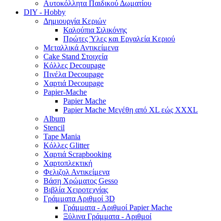
Αυτοκόλλητα Παιδικού Δωματίου
DIY - Hobby
Δημιουργία Κεριών
Καλούπια Σιλικόνης
Πρώτες Ύλες και Εργαλεία Κεριού
Μεταλλικά Αντικείμενα
Cake Stand Στοιχεία
Κόλλες Decoupage
Πινέλα Decoupage
Χαρτιά Decoupage
Papier-Mache
Papier Mache
Papier Mache Μεγέθη από XL εώς XXXL
Album
Stencil
Tape Mania
Κόλλες Glitter
Χαρτιά Scrapbooking
Χαρτοπλεκτική
Φελιζολ Αντικείμενα
Βάση Χρώματος Gesso
Βιβλία Χειροτεχνίας
Γράμματα Αριθμοί 3D
Γράμματα - Αριθμοί Papier Mache
Ξύλινα Γράμματα - Αριθμοί