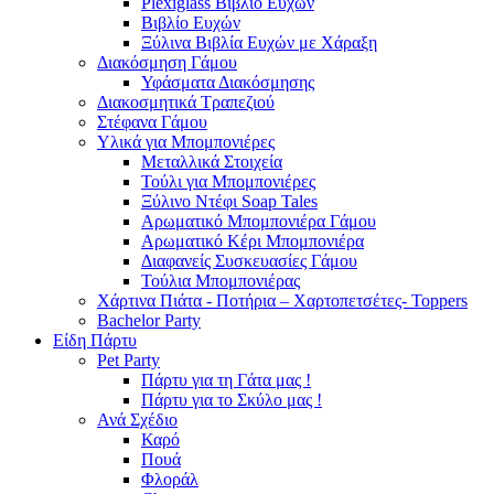
Plexiglass Βιβλίο Ευχών
Βιβλίο Ευχών
Ξύλινα Βιβλία Ευχών με Χάραξη
Διακόσμηση Γάμου
Υφάσματα Διακόσμησης
Διακοσμητικά Τραπεζιού
Στέφανα Γάμου
Υλικά για Μπομπονιέρες
Μεταλλικά Στοιχεία
Τούλι για Μπομπονιέρες
Ξύλινο Ντέφι Soap Tales
Αρωματικό Μπομπονιέρα Γάμου
Αρωματικό Κέρι Μπομπονιέρα
Διαφανείς Συσκευασίες Γάμου
Τούλια Μπομπονιέρας
Χάρτινα Πιάτα - Ποτήρια – Χαρτοπετσέτες- Toppers
Bachelor Party
Είδη Πάρτυ
Pet Party
Πάρτυ για τη Γάτα μας !
Πάρτυ για το Σκύλο μας !
Ανά Σχέδιο
Καρό
Πουά
Φλοράλ