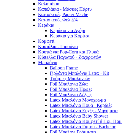
Καλαμάκια
Καπελάκια - Μάσκες Πάρτυ
Κατασκευές Papier Mache
Κατασκευές Φελιζόλ
Κεράκια
Κεράκια για Αγόρι
Κεράκια για Κορίτσι
Κομφετί
Κουτάλια - Πιρούνια
Κουτιά για Pop-Corn και Γλυκά
Κύπελλα Παγωτού - Ζαχαρωτών
Μπαλόνια
Balloon Frame
Γιρλάντα Μπαλόνια Latex - Kit
Τρόμπες Μπαλονιών
Foil Μπαλόνια Ζώα
Foil Μπαλόνια Ήρωες
Foil Μπαλόνια Λέξεις
Latex Μπαλόνια Μονόχρωμα
Latex Μπαλόνια Πουά - Καρδιές
Latex Μπαλόνια Ευχές - Μηνύματα
Latex Μπαλόνια Baby Shower
Latex Μπαλόνια Κομφετί ή Πομ Πομ
Latex Μπαλόνια Γάμου - Bachelor
Foil Μπαλόνι Γράμματα