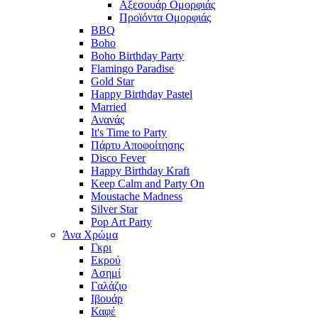
Αξεσουάρ Ομορφιάς
Προϊόντα Ομορφιάς
BBQ
Boho
Boho Birthday Party
Flamingo Paradise
Gold Star
Happy Birthday Pastel
Married
Ανανάς
It's Time to Party
Πάρτυ Αποφοίτησης
Disco Fever
Happy Birthday Kraft
Keep Calm and Party On
Moustache Madness
Silver Star
Pop Art Party
Άνα Χρώμα
Γκρι
Εκρού
Ασημί
Γαλάζιο
Ιβουάρ
Καφέ