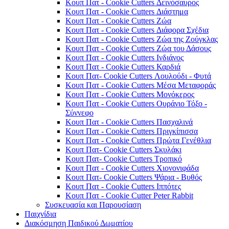
Κουπ Πατ - Cookie Cutters Δεινόσαυρος
Κουπ Πατ - Cookie Cutters Διάστημα
Κουπ Πατ - Cookie Cutters Ζώα
Κουπ Πατ - Cookie Cutters Διάφορα Σχέδια
Κουπ Πατ - Cookie Cutters Ζώα της Ζούγκλας
Κουπ Πατ - Cookie Cutters Ζώα του Δάσους
Κουπ Πατ - Cookie Cutters Ινδιάνος
Κουπ Πατ - Cookie Cutters Καρδιά
Κουπ Πατ- Cookie Cutters Λουλούδι - Φυτά
Κουπ Πατ - Cookie Cutters Μέσα Μεταφοράς
Κουπ Πατ - Cookie Cutters Μονόκερος
Κουπ Πατ - Cookie Cutters Ουράνιο Τόξο -
Σύννεφο
Κουπ Πατ - Cookie Cutters Πασχαλινά
Κουπ Πατ - Cookie Cutters Πριγκίπισσα
Κουπ Πατ - Cookie Cutters Πρώτα Γενέθλια
Κουπ Πατ- Cookie Cutters Σκυλάκι
Κουπ Πατ- Cookie Cutters Τροπικό
Κουπ Πατ - Cookie Cutters Χιονονιφάδα
Κουπ Πατ- Cookie Cutters Ψάρια - Βυθός
Κουπ Πατ - Cookie Cutters Ιππότες
Κουπ Πατ - Cookie Cutter Peter Rabbit
Συσκευασία και Παρουσίαση
Παιχνίδια
Διακόσμηση Παιδικού Δωματίου