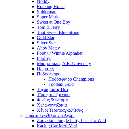
Noddy
Rocking Horse
Spiderman
Super Mario
Sweet at One Boy
Tom & Jerry
Toot Sweet Blue Stripe
Gold Star
Silver Star
Ahoy Matey
Γουΐνι / Winnie Alphabet
Ιππότης
Μπαμπούλας Α.Ε. University
Πειρατές
Ποδόσφαιρο
Ποδόσφαιρο Champions
Football Gold
Ταχυδρόμος Πατ
Τόμας το Τρενάκι
Φινέας & Φέρμπ
Χελωνονιτζάκια
Χένρι Τερατοαγκαλίτσας
Πρώτα Γενέθλια για Αγόρι
Ζούγκλα - Jungle Party Let's Go Wild
Racing Car Meri Meri