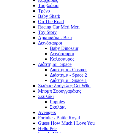
Καρχαρίες
Τουβλάκια
Τρένο
Baby Shark
On The Road
Racing Car Meri Meri
Toy Story
Αρκουδάκι - Bear
Δεινόσαυροι
Baby Dinosaur
Δεινόσαυροι
Καλόσαυρος
Διάστημα - Space
Διαστημα - Cosmos
Διάστημα - Space 2
Διάστημα - Space 1
Ζωάκια Ζούγκλας Get Wild
Μπομπ Σφουγγαράκης
Σκυλάκι
Puppies
Σκυλάκι
Avengers
Fortnite - Battle Royal
Guess How Much I Love You
Hello Pets