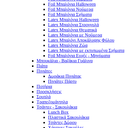
Foil Μπαλόνια Halloween
Foil Μπαλόνια Νούμερα
Foil Μπαλόνια Σχήματα
Latex Μπαλόνια Halloween
Latex Μπαλόνια Στρογγυλά
Latex Μπαλόνια Θεματικά
Latex Μπαλόνια με Νούμερα
Latex Μπαλόνι Αποκάλυψης Φύλου
Latex Μπαλόνια Ζώα
Latex Μπαλόνια με εκτυπωμένα Σχήματα
Foil Μπαλόνια Ευχές - Μηνύματα
Μπουκάλια - Βαζάκια Γυάλινα
Πιάτα
Πινιάτες
Δωράκια Πινιάτας
Πινιάτες Πάρτυ
Ποτήρια
Προσκλήσεις
Σουπλά
Τραπεζομάντηλα
Τσάντες - Σακουλάκια
Lunch Box
Πλαστικά Σακουλάκια
Τσάντες Δώρου
Χάρτινες Σακούλες