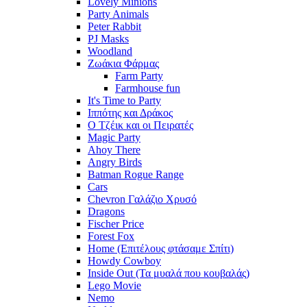
Lovely Minions
Party Animals
Peter Rabbit
PJ Masks
Woodland
Ζωάκια Φάρμας
Farm Party
Farmhouse fun
It's Time to Party
Ιππότης και Δράκος
Ο Τζέικ και οι Πειρατές
Magic Party
Ahoy There
Angry Birds
Batman Rogue Range
Cars
Chevron Γαλάζιο Χρυσό
Dragons
Fischer Price
Forest Fox
Home (Επιτέλους φτάσαμε Σπίτι)
Howdy Cowboy
Inside Out (Τα μυαλά που κουβαλάς)
Lego Movie
Nemo