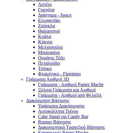
Αστέρι
Γοργόνα
Διάστημα - Space
Ελεφαντάκι
Ζούγκλα
Θαλασσινά
Κοάλα
Κύκνος
Μελισσούλα
Μπαλαρίνα
Ουράνιο Τόξο
Πεταλούδα
Τσίρκο
Φλαμίνγκο - Flamingo
Γράμματα Αριθμοί 3D
Γράμματα - Αριθμοί Papier Mache
Ξύλινα Γράμματα και Αριθμοί
Γράμματα - Αριθμοί από Φελιζόλ
Διακόσμηση Βάπτισης
Υφάσματα Διακόσμησης
Αυτοκόλλητα Τοίχου
Cake Stand για Candy Bar
Runner Βάπτισης
Διακοσμητικά Τραπεζιού Βάπτισης
Κατασκευές Papier Mache