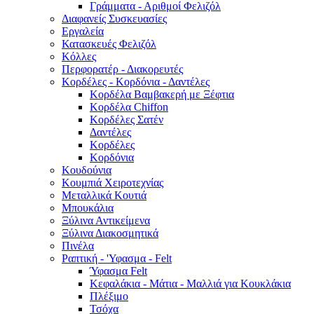
Γράμματα - Αριθμοί Φελιζόλ
Διαφανείς Συσκευασίες
Εργαλεία
Κατασκευές Φελιζόλ
Κόλλες
Περφορατέρ - Διακορευτές
Κορδέλες - Κορδόνια - Δαντέλες
Κορδέλα Βαμβακερή με Ξέφτια
Κορδέλα Chiffon
Κορδέλες Σατέν
Δαντέλες
Κορδέλες
Κορδόνια
Κουδούνια
Κουμπιά Χειροτεχνίας
Μεταλλικά Κουτιά
Μπουκάλια
Ξύλινα Αντικείμενα
Ξύλινα Διακοσμητικά
Πινέλα
Ραπτική - 'Υφασμα - Felt
Ύφασμα Felt
Κεφαλάκια - Μάτια - Μαλλιά για Κουκλάκια
Πλέξιμο
Τσόχα