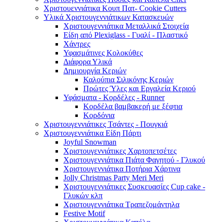
Χριστουεννιάτικα Κουπ Πατ- Cookie Cutters
Υλικά Χριστουγεννιάτικων Κατασκευών
Χριστουγεννιάτικα Μεταλλικά Στοιχεία
Είδη από Plexiglass - Γυαλί - Πλαστικό
Χάντρες
Υφασμάτινες Κολοκύθες
Διάφορα Υλικά
Δημιουργία Κεριών
Καλούπια Σιλικόνης Κεριών
Πρώτες Ύλες και Εργαλεία Κεριού
Υφάσματα - Κορδέλες - Runner
Κορδέλα βαμβακερή με ξέφτια
Κορδόνια
Χριστουγεννιάτικες Τσάντες - Πουγκιά
Χριστουγεννιάτικα Είδη Πάρτι
Joyful Snowman
Χριστουγεννιάτικες Χαρτοπετσέτες
Χριστουγεννιάτικα Πιάτα Φαγητού - Γλυκού
Χριστουγεννιάτικα Ποτήρια Χάρτινα
Jolly Christmas Party Meri Meri
Χριστουγεννιάτικες Συσκευασίες Cup cake -
Γλυκών κλπ
Χριστουγεννιάτικα Τραπεζομάντηλα
Festive Motif