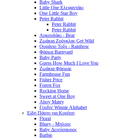
Baby Shark
Little One Ελεφαντάκι
One Little Star Boy
Peter Rabbit
Peter Rabbit
Peter Rabbit
Αρκουδάκι - Bear
Ζωάκια Ζούγκλας Get Wild
Ουράνιο Τοξο - Rainbow
Φάρμα Barnyard
Baby Party
Guess How Much I Love You
Ζωάκια Φάρμας
Farmhouse Fun
Fisher Price
Forest Fox
Rocking Horse
Sweet at One Boy
Ahoy Matey
Γουΐνι/ Winnie Alphabet
Είδη Πάρτυ για Κορίτσι
Floral
Bluey - Μπλουι
Baby Δεινόσαυρος
Barbie