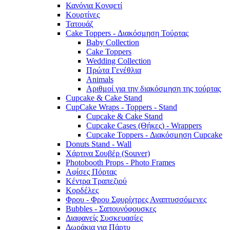
Κανόνια Κονφετί
Κουρτίνες
Τατουάζ
Cake Toppers - Διακόσμηση Τούρτας
Baby Collection
Cake Toppers
Wedding Collection
Πρώτα Γενέθλια
Animals
Αριθμοί για την διακόσμηση της τούρτας
Cupcake & Cake Stand
CupCake Wraps - Toppers - Stand
Cupcake & Cake Stand
Cupcake Cases (Θήκες) - Wrappers
Cupcake Toppers - Διακόσμηση Cupcake
Donuts Stand - Wall
Χάρτινα Σουβέρ (Souver)
Photobooth Props - Photo Frames
Αφίσες Πόρτας
Κέντρα Τραπεζιού
Κορδέλες
Φρου - Φρου Σφυρίχτρες Αναπτυσσόμενες
Bubbles - Σαπουνόφουσκες
Διαφανείς Συσκευασίες
Δωράκια για Πάρτυ