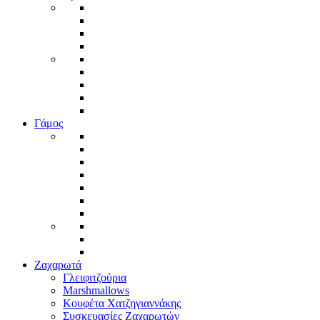
Γάμος
Ζαχαρωτά
Γλειφιτζούρια
Marshmallows
Κουφέτα Χατζηγιαννάκης
Συσκευασίες Ζαχαρωτών