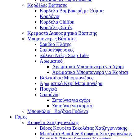
Κορδέλες Βάπτισης
Κορδέλα Βαμβακερή με Ξέφτια
Κορδόνια
Κορδέλα Chiffon
Κορδέλες Σατέν
Κρεμαστά Διακοσμητικά Βάπτισης
Μπομπονιέρες Βάπτισης
Σακίδιο Πλάτης
Σαπουνόφουσκες
Ξύλινο Ντέφι Soap Tales
Αρωματικό
Αρωματικό Μπομπονιέρα για Αγόρι
Αρωματικό Μπομπονιέρα για Κορίτσι
Βαλιτσάκια Μπομπονιέρες
Αρωματικό Κερί Μπομπονιέρα
Πουγκιά
Σαπούνια
Σαπούνια για αγόρι
Σαπούνια για κορίτσι
Μπουκάλια - Βαζάκια Γυάλινα
Γάμος
Κουφέτα Χατζηγιαννάκης
Βέρες Κουφέτα Σοκολάτας Χατζηγιαννάκης
Μπισκότο Banoffee Κουφέτα Χατζηγιαννάκης