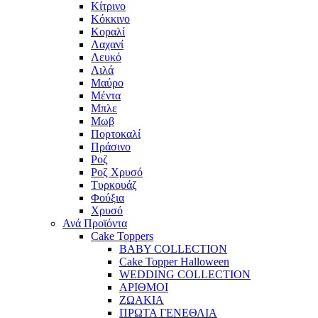
Κίτρινο
Κόκκινο
Κοραλί
Λαχανί
Λευκό
Λιλά
Μαύρο
Μέντα
Μπλε
Μωβ
Πορτοκαλί
Πράσινο
Ροζ
Ροζ Χρυσό
Τυρκουάζ
Φούξια
Χρυσό
Ανά Προϊόντα
Cake Toppers
BABY COLLECTION
Cake Topper Halloween
WEDDING COLLECTION
ΑΡΙΘΜΟΙ
ΖΩΑΚΙΑ
ΠΡΩΤΑ ΓΕΝΕΘΛΙΑ