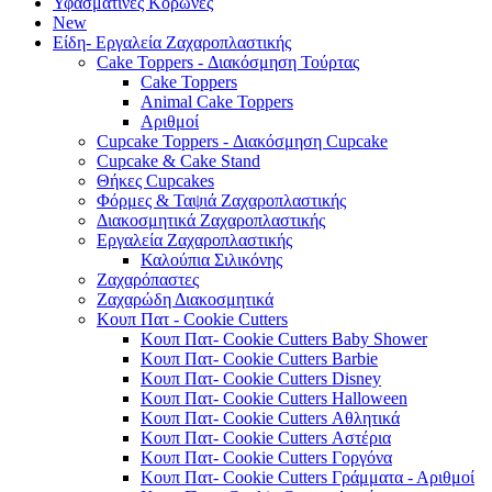
Υφασμάτινες Κορώνες
New
Είδη- Εργαλεία Ζαχαροπλαστικής
Cake Toppers - Διακόσμηση Τούρτας
Cake Toppers
Animal Cake Toppers
Αριθμοί
Cupcake Toppers - Διακόσμηση Cupcake
Cupcake & Cake Stand
Θήκες Cupcakes
Φόρμες & Ταψιά Ζαχαροπλαστικής
Διακοσμητικά Ζαχαροπλαστικής
Εργαλεία Ζαχαροπλαστικής
Καλούπια Σιλικόνης
Ζαχαρόπαστες
Ζαχαρώδη Διακοσμητικά
Κουπ Πατ - Cookie Cutters
Κουπ Πατ- Cookie Cutters Baby Shower
Κουπ Πατ- Cookie Cutters Barbie
Κουπ Πατ- Cookie Cutters Disney
Κουπ Πατ- Cookie Cutters Halloween
Κουπ Πατ- Cookie Cutters Αθλητικά
Κουπ Πατ- Cookie Cutters Αστέρια
Κουπ Πατ- Cookie Cutters Γοργόνα
Κουπ Πατ- Cookie Cutters Γράμματα - Αριθμοί