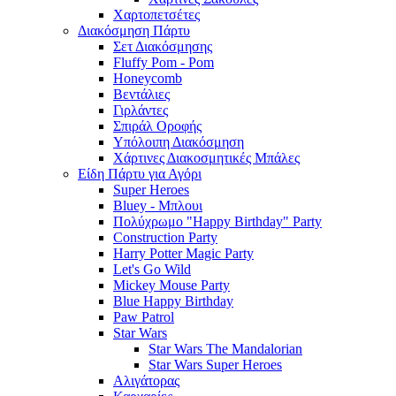
Χαρτοπετσέτες
Διακόσμηση Πάρτυ
Σετ Διακόσμησης
Fluffy Pom - Pom
Honeycomb
Βεντάλιες
Γιρλάντες
Σπιράλ Οροφής
Υπόλοιπη Διακόσμηση
Χάρτινες Διακοσμητικές Μπάλες
Είδη Πάρτυ για Αγόρι
Super Heroes
Bluey - Μπλουι
Πολύχρωμο "Happy Birthday" Party
Construction Party
Harry Potter Magic Party
Let's Go Wild
Mickey Mouse Party
Blue Happy Birthday
Paw Patrol
Star Wars
Star Wars The Mandalorian
Star Wars Super Heroes
Αλιγάτορας