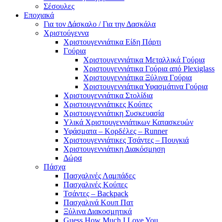
Σέσουλες
Εποχιακά
Για τον Δάσκαλο / Για την Δασκάλα
Χριστούγεννα
Χριστουγεννιάτικα Είδη Πάρτι
Γούρια
Χριστουγεννιάτικα Μεταλλικά Γούρια
Χριστουγεννιάτικα Γούρια από Plexiglass
Χριστουγεννιάτικα Ξύλινα Γούρια
Χριστουγεννιάτικα Υφασμάτινα Γούρια
Χριστουγεννιάτικα Στολίδια
Χριστουγεννιάτικες Κούπες
Χριστουγεννιάτικη Συσκευασία
Υλικά Χριστουγεννιάτικων Κατασκευών
Υφάσματα – Κορδέλες – Runner
Χριστουγεννιάτικες Τσάντες – Πουγκιά
Χριστουγεννιάτικη Διακόσμηση
Δώρα
Πάσχα
Πασχαλινές Λαμπάδες
Πασχαλινές Κούπες
Τσάντες – Backpack
Πασχαλινά Κουπ Πατ
Ξύλινα Διακοσμητικά
Guess How Much I Love You