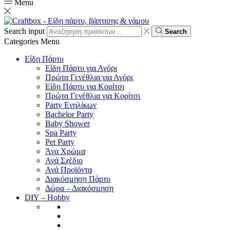
Menu
Search input
Search
Categories
Menu
Είδη Πάρτυ
Είδη Πάρτυ για Αγόρι
Πρώτα Γενέθλια για Αγόρι
Είδη Πάρτυ για Κορίτσι
Πρώτα Γενέθλια για Κορίτσι
Party Ενηλίκων
Bachelor Party
Baby Shower
Spa Party
Pet Party
Άνα Χρώμα
Ανά Σχέδιο
Ανά Προϊόντα
Διακόσμηση Πάρτυ
Δώρα – Διακόσμηση
DIY – Hobby