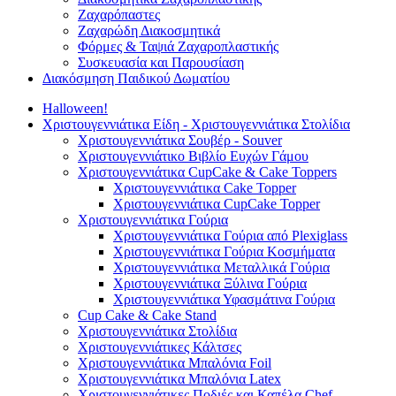
Ζαχαρόπαστες
Ζαχαρώδη Διακοσμητικά
Φόρμες & Ταψιά Ζαχαροπλαστικής
Συσκευασία και Παρουσίαση
Διακόσμηση Παιδικού Δωματίου
Halloween!
Χριστουγεννιάτικα Είδη - Χριστουγεννιάτικα Στολίδια
Χριστουγεννιάτικα Σουβέρ - Souver
Χριστουγεννιάτικο Βιβλίο Ευχών Γάμου
Χριστουγεννιάτικα CupCake & Cake Toppers
Χριστουγεννιάτικα Cake Topper
Χριστουγεννιάτικα CupCake Topper
Χριστουγεννιάτικα Γούρια
Χριστουγεννιάτικα Γούρια από Plexiglass
Χριστουγεννιάτικα Γούρια Κοσμήματα
Χριστουγεννιάτικα Μεταλλικά Γούρια
Χριστουγεννιάτικα Ξύλινα Γούρια
Χριστουγεννιάτικα Υφασμάτινα Γούρια
Cup Cake & Cake Stand
Χριστουγεννιάτικα Στολίδια
Χριστουγεννιάτικες Κάλτσες
Χριστουγεννιάτικα Μπαλόνια Foil
Χριστουγεννιάτικα Μπαλόνια Latex
Χριστουγεννιάτικες Ποδιές και Καπέλα Chef