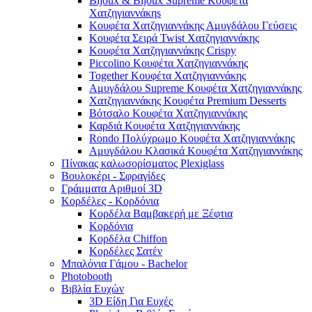
Bijoux & Bijoux Supreme Κουφέτα
Χατζηγιαννάκηs
Κουφέτα Χατζηγιαννάκης Αμυγδάλου Γεύσεις
Κουφέτα Σειρά Twist Χατζηγιαννάκης
Κουφέτα Χατζηγιαννάκης Crispy
Piccolino Κουφέτα Χατζηγιαννάκης
Together Κουφέτα Χατζηγιαννάκης
Αμυγδάλου Supreme Κουφέτα Χατζηγιαννάκης
Χατζηγιαννάκης Κουφέτα Premium Desserts
Βότσαλο Κουφέτα Χατζηγιαννάκης
Καρδιά Κουφέτα Χατζηγιαννάκης
Rondo Πολύχρωμο Κουφέτα Χατζηγιαννάκης
Αμυγδάλου Κλασικά Κουφέτα Χατζηγιαννάκης
Πίνακας καλωσορίσματος Plexiglass
Βουλοκέρι - Σφραγίδες
Γράμματα Αριθμοί 3D
Κορδέλες - Κορδόνια
Κορδέλα Βαμβακερή με Ξέφτια
Κορδόνια
Κορδέλα Chiffon
Κορδέλες Σατέν
Μπαλόνια Γάμου - Bachelor
Photobooth
Βιβλία Ευχών
3D Είδη Για Ευχές