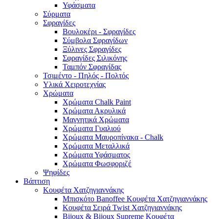
Υφάσματα
Σύρματα
Σφραγίδες
Βουλοκέρι - Σφραγίδες
Σύμβολα Σφραγίδων
Ξύλινες Σφραγίδες
Σφραγίδες Σιλικόνης
Ταμπόν Σφραγίδας
Τσιμέντο - Πηλός - Πολτός
Υλικά Χειροτεχνίας
Χρώματα
Χρώματα Chalk Paint
Χρώματα Ακρυλικά
Μαγνητικά Χρώματα
Χρώματα Γυαλιού
Χρώματα Μαυροπίνακα - Chalk
Χρώματα Μεταλλικά
Χρώματα Υφάσματος
Χρώματα Φωσφοριζέ
Ψηφίδες
Βάπτιση
Κουφέτα Χατζηγιαννάκης
Μπισκότο Banoffee Κουφέτα Χατζηγιαννάκης
Κουφέτα Σειρά Twist Χατζηγιαννάκης
Bijoux & Bijoux Supreme Κουφέτα