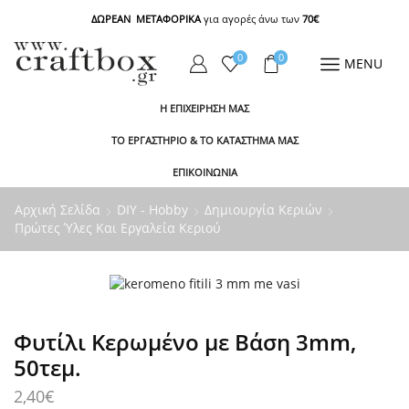
ΔΩΡΕΑΝ ΜΕΤΑΦΟΡΙΚΑ
για αγορές άνω των
70€
0
0
MENU
Η ΕΠΙΧΕΙΡΗΣΗ ΜΑΣ
ΤΟ ΕΡΓΑΣΤΗΡΙΟ & ΤΟ ΚΑΤΑΣΤΗΜΑ ΜΑΣ
ΕΠΙΚΟΙΝΩΝΙΑ
Αρχική Σελίδα
DIY - Hobby
Δημιουργία Κεριών
Πρώτες Ύλες Και Εργαλεία Κεριού
Φυτίλι Kερωμένο με Βάση 3mm,
50τεμ.
2,40
€