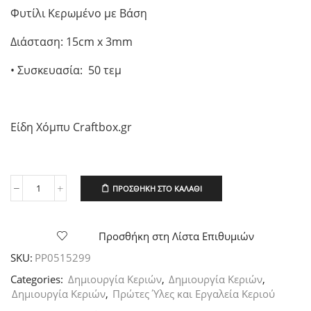
Φυτίλι Kερωμένο με Βάση
Διάσταση: 15cm x 3mm
• Συσκευασία: 50 τεμ
Είδη Χόμπυ Craftbox.gr
ΠΡΟΣΘΉΚΗ ΣΤΟ ΚΑΛΆΘΙ
Φυτίλι
Kερωμένο
με
Βάση
Προσθήκη στη Λίστα Επιθυμιών
3mm,
SKU:
PP0515299
50τεμ.
ποσότητα
Categories:
Δημιουργία Κεριών
,
Δημιουργία Κεριών
,
Δημιουργία Κεριών
,
Πρώτες Ύλες και Εργαλεία Κεριού