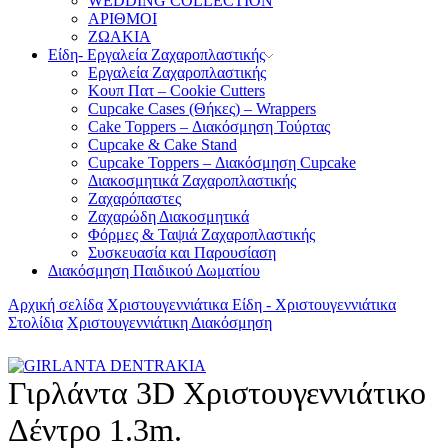
WEDDING COLLECTION
ΑΡΙΘΜΟΙ
ΖΩΑΚΙΑ
Είδη- Εργαλεία Ζαχαροπλαστικής
Εργαλεία Ζαχαροπλαστικής
Κουπ Πατ – Cookie Cutters
Cupcake Cases (Θήκες) – Wrappers
Cake Toppers – Διακόσμηση Τούρτας
Cupcake & Cake Stand
Cupcake Toppers – Διακόσμηση Cupcake
Διακοσμητικά Ζαχαροπλαστικής
Ζαχαρόπαστες
Ζαχαρώδη Διακοσμητικά
Φόρμες & Ταψιά Ζαχαροπλαστικής
Συσκευασία και Παρουσίαση
Διακόσμηση Παιδικού Δωματίου
Αρχική σελίδα
Χριστουγεννιάτικα Είδη - Χριστουγεννιάτικα
Στολίδια
Χριστουγεννιάτικη Διακόσμηση
Γιρλάντα 3D Χριστουγεννιάτικο
Δέντρο 1.3m.