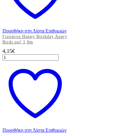
Προσθήκη στη Λίστα Επιθυμιών
Γιρλάντα Happy Birthday Angry
Birds ροζ 1,8m
4,15
€
Γιρλάντα
Happy
Birthday
Angry
Birds
ροζ
1,8m
ποσότητα
Προσθήκη στη Λίστα Επιθυμιών