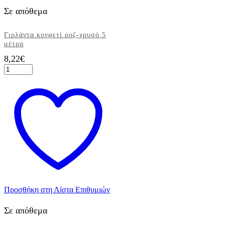
Σε απόθεμα
Γιρλάντα κονφετί ροζ-χρυσό 5
μέτρα
8,22
€
Γιρλάντα
κονφετί
ροζ-
χρυσό
5
μέτρα
ποσότητα
Προσθήκη στη Λίστα Επιθυμιών
Σε απόθεμα