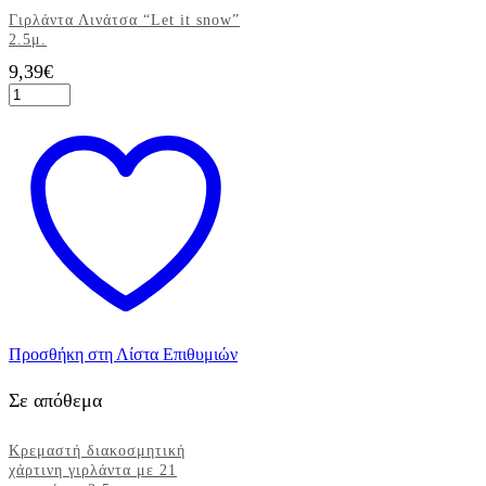
Γιρλάντα Λινάτσα “Let it snow”
2.5μ.
9,39
€
Γιρλάντα
Λινάτσα
"Let
it
snow"
2.5μ.
ποσότητα
Προσθήκη στη Λίστα Επιθυμιών
Σε απόθεμα
Κρεμαστή διακοσμητική
χάρτινη γιρλάντα με 21