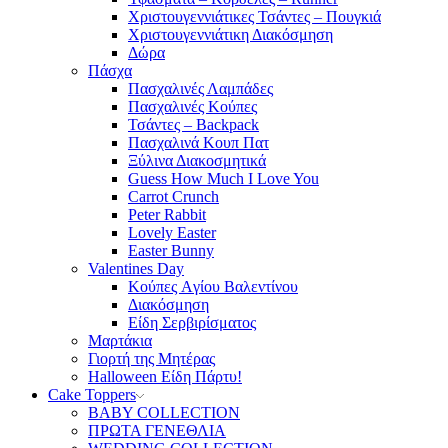
Χριστουγεννιάτικες Τσάντες – Πουγκιά
Χριστουγεννιάτικη Διακόσμηση
Δώρα
Πάσχα
Πασχαλινές Λαμπάδες
Πασχαλινές Κούπες
Τσάντες – Backpack
Πασχαλινά Κουπ Πατ
Ξύλινα Διακοσμητικά
Guess How Much I Love You
Carrot Crunch
Peter Rabbit
Lovely Easter
Easter Bunny
Valentines Day
Κούπες Aγίου Βαλεντίνου
Διακόσμηση
Είδη Σερβιρίσματος
Μαρτάκια
Γιορτή της Μητέρας
Halloween Είδη Πάρτυ!
Cake Toppers
BABY COLLECTION
ΠΡΩΤΑ ΓΕΝΕΘΛΙΑ