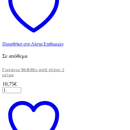
Προσθήκη στη Λίστα Επιθυμιών
Σε απόθεμα
Γιρλάντα Mr&Mrs gold glitter 2
μέτρα
10,75
€
Γιρλάντα
Mr&Mrs
gold
glitter
2
μέτρα
ποσότητα