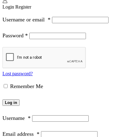
Login
Register
Username or email
*
Password
*
Lost password?
Remember Me
Log in
Username
*
Email address
*