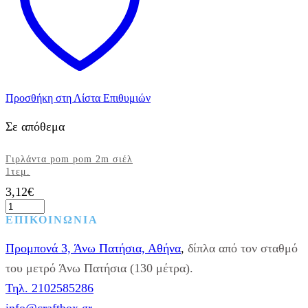
μήκος
2
μέτρα
ποσότητα
Προσθήκη στη Λίστα Επιθυμιών
Σε απόθεμα
Γιρλάντα pom pom 2m σιέλ
1τεμ.
3,12
€
Γιρλάντα
pom
ΕΠΙΚΟΙΝΩΝΙΑ
pom
2m
Προμπονά 3, Άνω Πατήσια, Αθήνα
,
δίπλα από τον σταθμό
σιέλ
1τεμ.
του μετρό Άνω Πατήσια (130 μέτρα).
ποσότητα
Τηλ. 2102585286