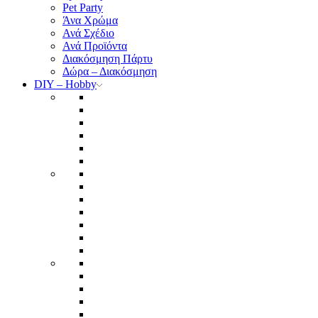
Pet Party
Άνα Χρώμα
Ανά Σχέδιο
Ανά Προϊόντα
Διακόσμηση Πάρτυ
Δώρα – Διακόσμηση
DIY – Hobby