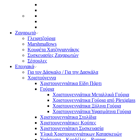
Ζαχαρωτά
Γλειφιτζούρια
Marshmallows
Κουφέτα Χατζηγιαννάκης
Συσκευασίες Ζαχαρωτών
Σέσουλες
Εποχιακά
Για τον Δάσκαλο / Για την Δασκάλα
Χριστούγεννα
Χριστουγεννιάτικα Είδη Πάρτι
Γούρια
Χριστουγεννιάτικα Μεταλλικά Γούρια
Χριστουγεννιάτικα Γούρια από Plexiglass
Χριστουγεννιάτικα Ξύλινα Γούρια
Χριστουγεννιάτικα Υφασμάτινα Γούρια
Χριστουγεννιάτικα Στολίδια
Χριστουγεννιάτικες Κούπες
Χριστουγεννιάτικη Συσκευασία
Υλικά Χριστουγεννιάτικων Κατασκευών
Υφάσματα – Κορδέλες – Runner