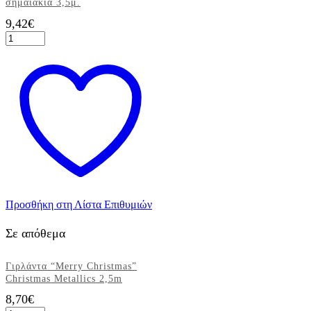
σημαιάκια 3,5μ.
9,42
€
Κρεμαστή
διακοσμητική
χάρτινη
γιρλάντα
με
21
σημαιάκια
3,5μ.
ποσότητα
Προσθήκη στη Λίστα Επιθυμιών
Σε απόθεμα
Γιρλάντα “Merry Christmas”
Christmas Metallics 2,5m
8,70
€