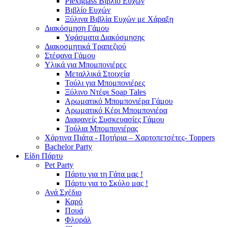
Plexiglass Βιβλίο Ευχών
Βιβλίο Ευχών
Ξύλινα Βιβλία Ευχών με Χάραξη
Διακόσμηση Γάμου
Υφάσματα Διακόσμησης
Διακοσμητικά Τραπεζιού
Στέφανα Γάμου
Υλικά για Μπομπονιέρες
Μεταλλικά Στοιχεία
Τούλι για Μπομπονιέρες
Ξύλινο Ντέφι Soap Tales
Αρωματικό Μπομπονιέρα Γάμου
Αρωματικό Κέρι Μπομπονιέρα
Διαφανείς Συσκευασίες Γάμου
Τούλια Μπομπονιέρας
Χάρτινα Πιάτα - Ποτήρια – Χαρτοπετσέτες- Toppers
Bachelor Party
Είδη Πάρτυ
Pet Party
Πάρτυ για τη Γάτα μας !
Πάρτυ για το Σκύλο μας !
Ανά Σχέδιο
Καρό
Πουά
Φλοράλ