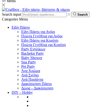
Menu
Search input
Search
Categories
Menu
Είδη Πάρτυ
Είδη Πάρτυ για Αγόρι
Πρώτα Γενέθλια για Αγόρι
Είδη Πάρτυ για Κορίτσι
Πρώτα Γενέθλια για Κορίτσι
Party Ενηλίκων
Bachelor Party
Baby Shower
Spa Party
Pet Party
Άνα Χρώμα
Ανά Σχέδιο
Ανά Προϊόντα
Διακόσμηση Πάρτυ
Δώρα – Διακόσμηση
DIY – Hobby