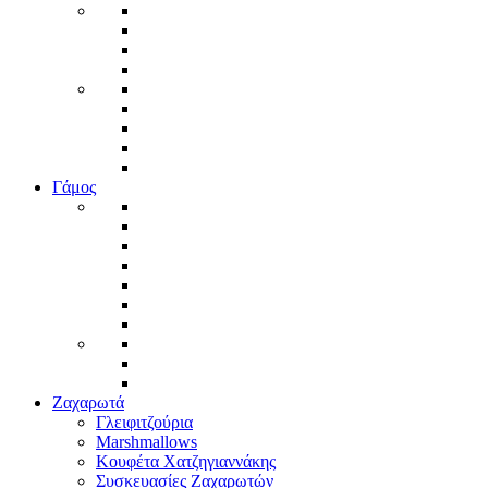
Γάμος
Ζαχαρωτά
Γλειφιτζούρια
Marshmallows
Κουφέτα Χατζηγιαννάκης
Συσκευασίες Ζαχαρωτών