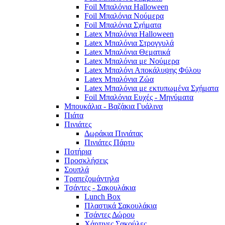
Foil Μπαλόνια Halloween
Foil Μπαλόνια Νούμερα
Foil Μπαλόνια Σχήματα
Latex Μπαλόνια Halloween
Latex Μπαλόνια Στρογγυλά
Latex Μπαλόνια Θεματικά
Latex Μπαλόνια με Νούμερα
Latex Μπαλόνι Αποκάλυψης Φύλου
Latex Μπαλόνια Ζώα
Latex Μπαλόνια με εκτυπωμένα Σχήματα
Foil Μπαλόνια Ευχές - Μηνύματα
Μπουκάλια - Βαζάκια Γυάλινα
Πιάτα
Πινιάτες
Δωράκια Πινιάτας
Πινιάτες Πάρτυ
Ποτήρια
Προσκλήσεις
Σουπλά
Τραπεζομάντηλα
Τσάντες - Σακουλάκια
Lunch Box
Πλαστικά Σακουλάκια
Τσάντες Δώρου
Χάρτινες Σακούλες