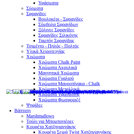
Υφάσματα
Σύρματα
Σφραγίδες
Βουλοκέρι - Σφραγίδες
Σύμβολα Σφραγίδων
Ξύλινες Σφραγίδες
Σφραγίδες Σιλικόνης
Ταμπόν Σφραγίδας
Τσιμέντο - Πηλός - Πολτός
Υλικά Χειροτεχνίας
Χρώματα
Χρώματα Chalk Paint
Χρώματα Ακρυλικά
Μαγνητικά Χρώματα
Χρώματα Γυαλιού
Χρώματα Μαυροπίνακα - Chalk
Χρώματα Μεταλλικά
Χρώματα Υφάσματος
Χρώματα Φωσφοριζέ
Ψηφίδες
Βάπτιση
Marshmallows
Τούλι για Μπομπονιέρες
Κουφέτα Χατζηγιαννάκης
Κουφέτα Σειρά Twist Χατζηγιαννάκης