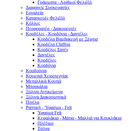
Γράμματα - Αριθμοί Φελιζόλ
Διαφανείς Συσκευασίες
Εργαλεία
Κατασκευές Φελιζόλ
Κόλλες
Περφορατέρ - Διακορευτές
Κορδέλες - Κορδόνια - Δαντέλες
Κορδέλα Βαμβακερή με Ξέφτια
Κορδέλα Chiffon
Κορδέλες Σατέν
Δαντέλες
Κορδέλες
Κορδόνια
Κουδούνια
Κουμπιά Χειροτεχνίας
Μεταλλικά Κουτιά
Μπουκάλια
Ξύλινα Αντικείμενα
Ξύλινα Διακοσμητικά
Πινέλα
Ραπτική - 'Υφασμα - Felt
Ύφασμα Felt
Κεφαλάκια - Μάτια - Μαλλιά για Κουκλάκια
Πλέξιμο
Τσόχα