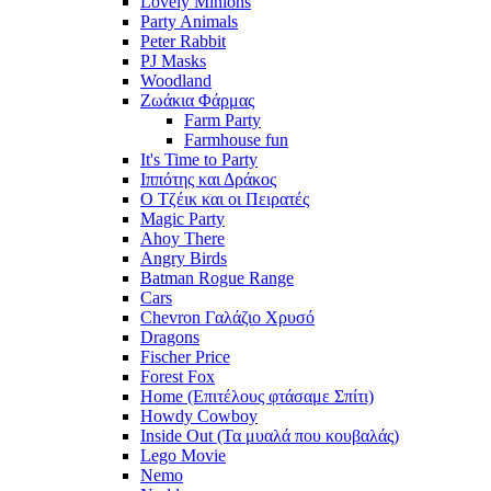
Lovely Minions
Party Animals
Peter Rabbit
PJ Masks
Woodland
Ζωάκια Φάρμας
Farm Party
Farmhouse fun
It's Time to Party
Ιππότης και Δράκος
Ο Τζέικ και οι Πειρατές
Magic Party
Ahoy There
Angry Birds
Batman Rogue Range
Cars
Chevron Γαλάζιο Χρυσό
Dragons
Fischer Price
Forest Fox
Home (Επιτέλους φτάσαμε Σπίτι)
Howdy Cowboy
Inside Out (Τα μυαλά που κουβαλάς)
Lego Movie
Nemo