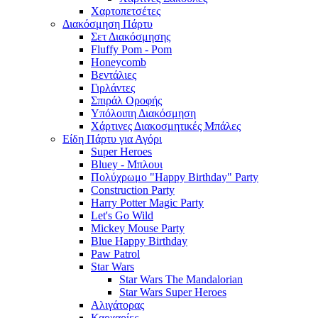
Χαρτοπετσέτες
Διακόσμηση Πάρτυ
Σετ Διακόσμησης
Fluffy Pom - Pom
Honeycomb
Βεντάλιες
Γιρλάντες
Σπιράλ Οροφής
Υπόλοιπη Διακόσμηση
Χάρτινες Διακοσμητικές Μπάλες
Είδη Πάρτυ για Αγόρι
Super Heroes
Bluey - Μπλουι
Πολύχρωμο "Happy Birthday" Party
Construction Party
Harry Potter Magic Party
Let's Go Wild
Mickey Mouse Party
Blue Happy Birthday
Paw Patrol
Star Wars
Star Wars The Mandalorian
Star Wars Super Heroes
Αλιγάτορας
Καρχαρίες