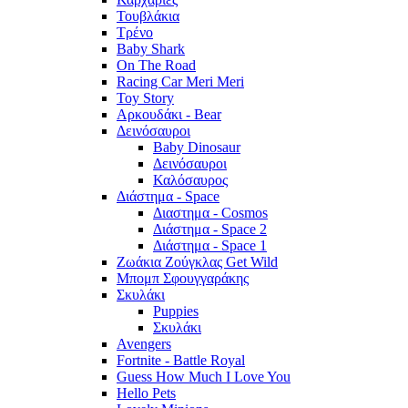
Τουβλάκια
Τρένο
Baby Shark
On The Road
Racing Car Meri Meri
Toy Story
Αρκουδάκι - Bear
Δεινόσαυροι
Baby Dinosaur
Δεινόσαυροι
Καλόσαυρος
Διάστημα - Space
Διαστημα - Cosmos
Διάστημα - Space 2
Διάστημα - Space 1
Ζωάκια Ζούγκλας Get Wild
Μπομπ Σφουγγαράκης
Σκυλάκι
Puppies
Σκυλάκι
Avengers
Fortnite - Battle Royal
Guess How Much I Love You
Hello Pets