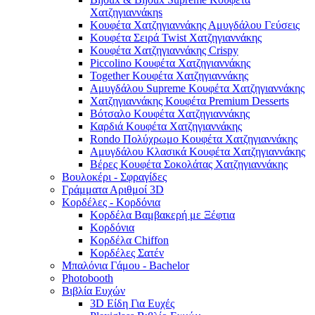
Χατζηγιαννάκηs
Κουφέτα Χατζηγιαννάκης Αμυγδάλου Γεύσεις
Κουφέτα Σειρά Twist Χατζηγιαννάκης
Κουφέτα Χατζηγιαννάκης Crispy
Piccolino Κουφέτα Χατζηγιαννάκης
Together Κουφέτα Χατζηγιαννάκης
Αμυγδάλου Supreme Κουφέτα Χατζηγιαννάκης
Χατζηγιαννάκης Κουφέτα Premium Desserts
Βότσαλο Κουφέτα Χατζηγιαννάκης
Καρδιά Κουφέτα Χατζηγιαννάκης
Rondo Πολύχρωμο Κουφέτα Χατζηγιαννάκης
Αμυγδάλου Κλασικά Κουφέτα Χατζηγιαννάκης
Βέρες Κουφέτα Σοκολάτας Χατζηγιαννάκης
Βουλοκέρι - Σφραγίδες
Γράμματα Αριθμοί 3D
Κορδέλες - Κορδόνια
Κορδέλα Βαμβακερή με Ξέφτια
Κορδόνια
Κορδέλα Chiffon
Κορδέλες Σατέν
Μπαλόνια Γάμου - Bachelor
Photobooth
Βιβλία Ευχών
3D Είδη Για Ευχές