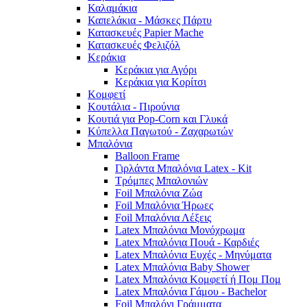
Καλαμάκια
Καπελάκια - Μάσκες Πάρτυ
Κατασκευές Papier Mache
Κατασκευές Φελιζόλ
Κεράκια
Κεράκια για Αγόρι
Κεράκια για Κορίτσι
Κομφετί
Κουτάλια - Πιρούνια
Κουτιά για Pop-Corn και Γλυκά
Κύπελλα Παγωτού - Ζαχαρωτών
Μπαλόνια
Balloon Frame
Γιρλάντα Μπαλόνια Latex - Kit
Τρόμπες Μπαλονιών
Foil Μπαλόνια Ζώα
Foil Μπαλόνια Ήρωες
Foil Μπαλόνια Λέξεις
Latex Μπαλόνια Μονόχρωμα
Latex Μπαλόνια Πουά - Καρδιές
Latex Μπαλόνια Ευχές - Μηνύματα
Latex Μπαλόνια Baby Shower
Latex Μπαλόνια Κομφετί ή Πομ Πομ
Latex Μπαλόνια Γάμου - Bachelor
Foil Μπαλόνι Γράμματα