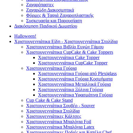
Ζαχαρόπαστες
Ζαχαρώδη Διακοσμητικά
Φόρμες & Ταψιά Ζαχαροπλαστικής
Συσκευασία και Παρουσίαση
Διακόσμηση Παιδικού Δωματίου
Halloween!
Χριστουγεννιάτικα Είδη - Χριστουγεννιάτικα Στολίδια
Χριστουγεννιάτικο Βιβλίο Ευχών Γάμου
Χριστουγεννιάτικα CupCake & Cake Toppers
Χριστουγεννιάτικα Cake Topper
Χριστουγεννιάτικα CupCake Topper
Χριστουγεννιάτικα Γούρια
Χριστουγεννιάτικα Γούρια από Plexiglass
Χριστουγεννιάτικα Γούρια Κοσμήματα
Χριστουγεννιάτικα Μεταλλικά Γούρια
Χριστουγεννιάτικα Ξύλινα Γούρια
Χριστουγεννιάτικα Υφασμάτινα Γούρια
Cup Cake & Cake Stand
Χριστουγεννιάτικα Σουβέρ - Souver
Χριστουγεννιάτικα Στολίδια
Χριστουγεννιάτικες Κάλτσες
Χριστουγεννιάτικα Μπαλόνια Foil
Χριστουγεννιάτικα Μπαλόνια Latex
Χριστουγεννιάτικες Ποδιές και Καπέλα Chef