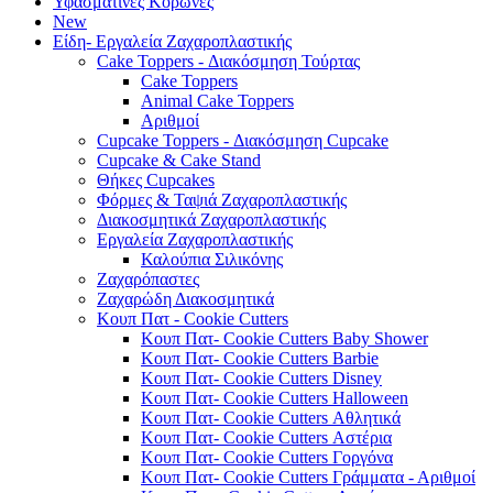
Υφασμάτινες Κορώνες
New
Είδη- Εργαλεία Ζαχαροπλαστικής
Cake Toppers - Διακόσμηση Τούρτας
Cake Toppers
Animal Cake Toppers
Αριθμοί
Cupcake Toppers - Διακόσμηση Cupcake
Cupcake & Cake Stand
Θήκες Cupcakes
Φόρμες & Ταψιά Ζαχαροπλαστικής
Διακοσμητικά Ζαχαροπλαστικής
Εργαλεία Ζαχαροπλαστικής
Καλούπια Σιλικόνης
Ζαχαρόπαστες
Ζαχαρώδη Διακοσμητικά
Κουπ Πατ - Cookie Cutters
Κουπ Πατ- Cookie Cutters Baby Shower
Κουπ Πατ- Cookie Cutters Barbie
Κουπ Πατ- Cookie Cutters Disney
Κουπ Πατ- Cookie Cutters Halloween
Κουπ Πατ- Cookie Cutters Αθλητικά
Κουπ Πατ- Cookie Cutters Αστέρια
Κουπ Πατ- Cookie Cutters Γοργόνα
Κουπ Πατ- Cookie Cutters Γράμματα - Αριθμοί