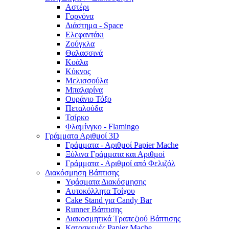
Αστέρι
Γοργόνα
Διάστημα - Space
Ελεφαντάκι
Ζούγκλα
Θαλασσινά
Κοάλα
Κύκνος
Μελισσούλα
Μπαλαρίνα
Ουράνιο Τόξο
Πεταλούδα
Τσίρκο
Φλαμίνγκο - Flamingo
Γράμματα Αριθμοί 3D
Γράμματα - Αριθμοί Papier Mache
Ξύλινα Γράμματα και Αριθμοί
Γράμματα - Αριθμοί από Φελιζόλ
Διακόσμηση Βάπτισης
Υφάσματα Διακόσμησης
Αυτοκόλλητα Τοίχου
Cake Stand για Candy Bar
Runner Βάπτισης
Διακοσμητικά Τραπεζιού Βάπτισης
Κατασκευές Papier Mache