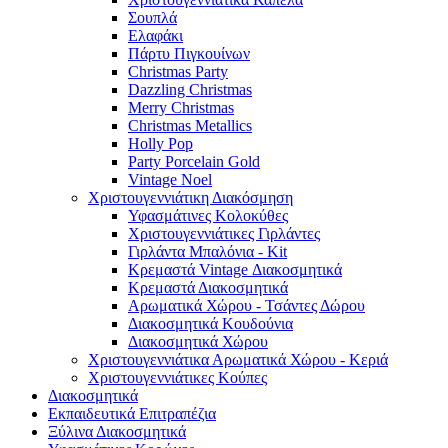
Σουπλά
Ελαφάκι
Πάρτυ Πιγκουίνων
Christmas Party
Dazzling Christmas
Merry Christmas
Christmas Metallics
Holly Pop
Party Porcelain Gold
Vintage Noel
Χριστουγεννιάτικη Διακόσμηση
Υφασμάτινες Κολοκύθες
Χριστουγεννιάτικες Γιρλάντες
Γιρλάντα Μπαλόνια - Kit
Κρεμαστά Vintage Διακοσμητικά
Κρεμαστά Διακοσμητικά
Αρωματικά Χώρου - Τσάντες Δώρου
Διακοσμητικά Κουδούνια
Διακοσμητικά Χώρου
Χριστουγεννιάτικα Αρωματικά Χώρου - Κεριά
Χριστουγεννιάτικες Κούπες
Διακοσμητικά
Εκπαιδευτικά Επιτραπέζια
Ξύλινα Διακοσμητικά