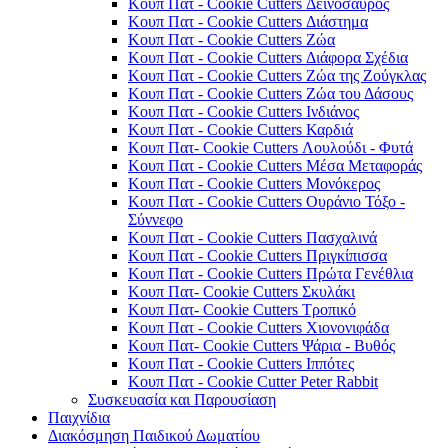
Κουπ Πατ - Cookie Cutters Δεινόσαυρος
Κουπ Πατ - Cookie Cutters Διάστημα
Κουπ Πατ - Cookie Cutters Ζώα
Κουπ Πατ - Cookie Cutters Διάφορα Σχέδια
Κουπ Πατ - Cookie Cutters Ζώα της Ζούγκλας
Κουπ Πατ - Cookie Cutters Ζώα του Δάσους
Κουπ Πατ - Cookie Cutters Ινδιάνος
Κουπ Πατ - Cookie Cutters Καρδιά
Κουπ Πατ- Cookie Cutters Λουλούδι - Φυτά
Κουπ Πατ - Cookie Cutters Μέσα Μεταφοράς
Κουπ Πατ - Cookie Cutters Μονόκερος
Κουπ Πατ - Cookie Cutters Ουράνιο Τόξο -
Σύννεφο
Κουπ Πατ - Cookie Cutters Πασχαλινά
Κουπ Πατ - Cookie Cutters Πριγκίπισσα
Κουπ Πατ - Cookie Cutters Πρώτα Γενέθλια
Κουπ Πατ- Cookie Cutters Σκυλάκι
Κουπ Πατ- Cookie Cutters Τροπικό
Κουπ Πατ - Cookie Cutters Χιονονιφάδα
Κουπ Πατ- Cookie Cutters Ψάρια - Βυθός
Κουπ Πατ - Cookie Cutters Ιππότες
Κουπ Πατ - Cookie Cutter Peter Rabbit
Συσκευασία και Παρουσίαση
Παιχνίδια
Διακόσμηση Παιδικού Δωματίου