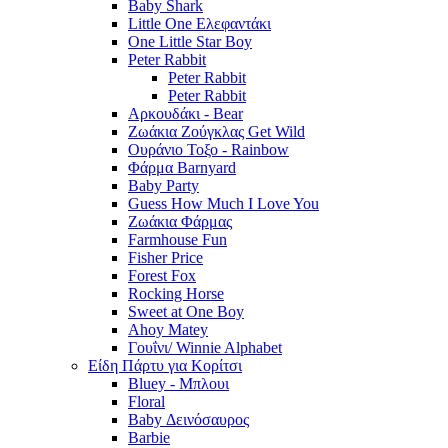
Baby Shark
Little One Ελεφαντάκι
One Little Star Boy
Peter Rabbit
Peter Rabbit
Peter Rabbit
Αρκουδάκι - Bear
Ζωάκια Ζούγκλας Get Wild
Ουράνιο Τοξο - Rainbow
Φάρμα Barnyard
Baby Party
Guess How Much I Love You
Ζωάκια Φάρμας
Farmhouse Fun
Fisher Price
Forest Fox
Rocking Horse
Sweet at One Boy
Ahoy Matey
Γουΐνι/ Winnie Alphabet
Είδη Πάρτυ για Κορίτσι
Bluey - Μπλουι
Floral
Baby Δεινόσαυρος
Barbie