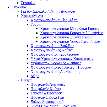
Σέσουλες
Εποχιακά
Για τον Δάσκαλο / Για την Δασκάλα
Χριστούγεννα
Χριστουγεννιάτικα Είδη Πάρτι
Γούρια
Χριστουγεννιάτικα Μεταλλικά Γούρια
Χριστουγεννιάτικα Γούρια από Plexiglass
Χριστουγεννιάτικα Ξύλινα Γούρια
Χριστουγεννιάτικα Υφασμάτινα Γούρια
Χριστουγεννιάτικα Στολίδια
Χριστουγεννιάτικες Κούπες
Χριστουγεννιάτικη Συσκευασία
Υλικά Χριστουγεννιάτικων Κατασκευών
Υφάσματα – Κορδέλες – Runner
Χριστουγεννιάτικες Τσάντες – Πουγκιά
Χριστουγεννιάτικη Διακόσμηση
Δώρα
Πάσχα
Πασχαλινές Λαμπάδες
Πασχαλινές Κούπες
Τσάντες – Backpack
Πασχαλινά Κουπ Πατ
Ξύλινα Διακοσμητικά
Guess How Much I Love You