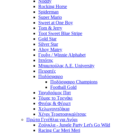
Noddy
Rocking Horse
Spiderman
Super Mario
Sweet at One Boy
Tom & Jerry
Toot Sweet Blue Stripe
Gold Star
Silver Star
Ahoy Matey
Γουΐνι / Winnie Alphabet
Ιππότης
Μπαμπούλας Α.Ε. University
Πειρατές
Ποδόσφαιρο
Ποδόσφαιρο Champions
Football Gold
Ταχυδρόμος Πατ
Τόμας το Τρενάκι
Φινέας & Φέρμπ
Χελωνονιτζάκια
Χένρι Τερατοαγκαλίτσας
Πρώτα Γενέθλια για Αγόρι
Ζούγκλα - Jungle Party Let's Go Wild
Racing Car Meri Meri