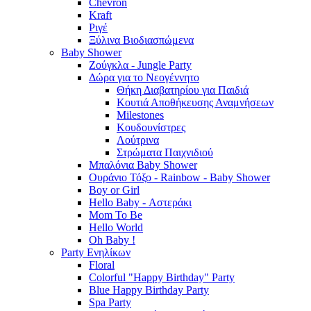
Chevron
Kraft
Ριγέ
Ξύλινα Βιοδιασπώμενα
Baby Shower
Ζούγκλα - Jungle Party
Δώρα για το Νεογέννητο
Θήκη Διαβατηρίου για Παιδιά
Κουτιά Αποθήκευσης Αναμνήσεων
Milestones
Κουδουνίστρες
Λούτρινα
Στρώματα Παιχνιδιού
Μπαλόνια Baby Shower
Ουράνιο Τόξο - Rainbow - Baby Shower
Boy or Girl
Hello Baby - Αστεράκι
Mom To Be
Hello World
Oh Baby !
Party Ενηλίκων
Floral
Colorful "Happy Birthday" Party
Blue Happy Birthday Party
Spa Party