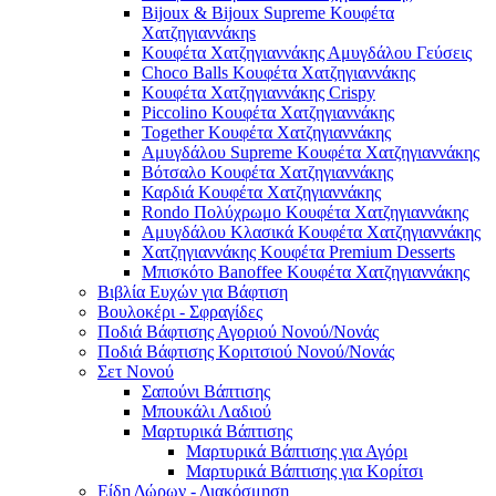
Bijoux & Bijoux Supreme Κουφέτα
Χατζηγιαννάκηs
Κουφέτα Χατζηγιαννάκης Αμυγδάλου Γεύσεις
Choco Balls Κουφέτα Χατζηγιαννάκης
Κουφέτα Χατζηγιαννάκης Crispy
Piccolino Κουφέτα Χατζηγιαννάκης
Together Κουφέτα Χατζηγιαννάκης
Αμυγδάλου Supreme Κουφέτα Χατζηγιαννάκης
Βότσαλο Κουφέτα Χατζηγιαννάκης
Καρδιά Κουφέτα Χατζηγιαννάκης
Rondo Πολύχρωμο Κουφέτα Χατζηγιαννάκης
Αμυγδάλου Κλασικά Κουφέτα Χατζηγιαννάκης
Χατζηγιαννάκης Κουφέτα Premium Desserts
Μπισκότο Banoffee Κουφέτα Χατζηγιαννάκης
Βιβλία Ευχών για Βάφτιση
Βουλοκέρι - Σφραγίδες
Ποδιά Βάφτισης Αγοριού Νονού/Νονάς
Ποδιά Βάφτισης Κοριτσιού Νονού/Νονάς
Σετ Νονού
Σαπούνι Βάπτισης
Μπουκάλι Λαδιού
Μαρτυρικά Βάπτισης
Μαρτυρικά Βάπτισης για Αγόρι
Μαρτυρικά Βάπτισης για Κορίτσι
Είδη Δώρων - Διακόσμηση