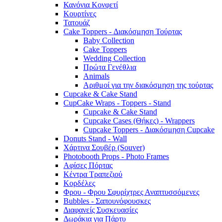
Κανόνια Κονφετί
Κουρτίνες
Τατουάζ
Cake Toppers - Διακόσμηση Τούρτας
Baby Collection
Cake Toppers
Wedding Collection
Πρώτα Γενέθλια
Animals
Αριθμοί για την διακόσμηση της τούρτας
Cupcake & Cake Stand
CupCake Wraps - Toppers - Stand
Cupcake & Cake Stand
Cupcake Cases (Θήκες) - Wrappers
Cupcake Toppers - Διακόσμηση Cupcake
Donuts Stand - Wall
Χάρτινα Σουβέρ (Souver)
Photobooth Props - Photo Frames
Αφίσες Πόρτας
Κέντρα Τραπεζιού
Κορδέλες
Φρου - Φρου Σφυρίχτρες Αναπτυσσόμενες
Bubbles - Σαπουνόφουσκες
Διαφανείς Συσκευασίες
Δωράκια για Πάρτυ