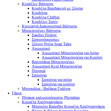
Κορδέλες Βάπτισης
Κορδέλα Βαμβακερή με Ξέφτια
Κορδόνια
Κορδέλα Chiffon
Κορδέλες Σατέν
Κρεμαστά Διακοσμητικά Βάπτισης
Μπομπονιέρες Βάπτισης
Σακίδιο Πλάτης
Σαπουνόφουσκες
Ξύλινο Ντέφι Soap Tales
Αρωματικό
Αρωματικό Μπομπονιέρα για Αγόρι
Αρωματικό Μπομπονιέρα για Κορίτσι
Βαλιτσάκια Μπομπονιέρες
Αρωματικό Κερί Μπομπονιέρα
Πουγκιά
Σαπούνια
Σαπούνια για αγόρι
Σαπούνια για κορίτσι
Μπουκάλια - Βαζάκια Γυάλινα
Γάμος
Πίνακας καλωσορίσματος Plexiglass
Κουφέτα Χατζηγιαννάκης
Μπισκότο Banoffee Κουφέτα Χατζηγιαννάκης
Bijoux & Bijoux Supreme Κουφέτα