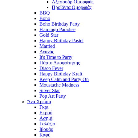
Αξεσουάρ Ομορφιάς
Προϊόντα Ομορφιάς
BBQ
Boho
Boho Birthday Party
Flamingo Paradise
Gold Star
Happy Birthday Pastel
Married
Ανανάς
It's Time to Party
Πάρτυ Αποφοίτησης
Disco Fever
Happy Birthday Kraft
Keep Calm and Party On
Moustache Madness
Silver Star
Pop Art Party
Άνα Χρώμα
Γκρι
Εκρού
Ασημί
Γαλάζιο
Ιβουάρ
Καφέ