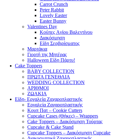
Carrot Crunch
Peter Rabbit
Lovely Easter
Easter Bunny
Valentines Day
Κούπες Aγίου Βαλεντίνου
Διακόσμηση
Είδη Σερβιρίσματος
Μαρτάκια
Γιορτή της Μητέρας
Halloween Είδη Πάρτυ!
Cake Toppers
BABY COLLECTION
ΠΡΩΤΑ ΓΕΝΕΘΛΙΑ
WEDDING COLLECTION
ΑΡΙΘΜΟΙ
ΖΩΑΚΙΑ
Είδη- Εργαλεία Ζαχαροπλαστικής
Εργαλεία Ζαχαροπλαστικής
Κουπ Πατ – Cookie Cutters
Cupcake Cases (Θήκες) – Wrappers
Cake Toppers – Διακόσμηση Τούρτας
Cupcake & Cake Stand
Cupcake Toppers – Διακόσμηση Cupcake
Διακοσμητικά Ζαχαροπλαστικής