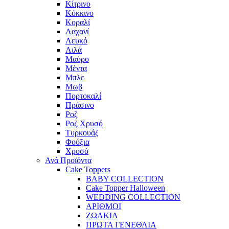
Κίτρινο
Κόκκινο
Κοραλί
Λαχανί
Λευκό
Λιλά
Μαύρο
Μέντα
Μπλε
Μωβ
Πορτοκαλί
Πράσινο
Ροζ
Ροζ Χρυσό
Τυρκουάζ
Φούξια
Χρυσό
Ανά Προϊόντα
Cake Toppers
BABY COLLECTION
Cake Topper Halloween
WEDDING COLLECTION
ΑΡΙΘΜΟΙ
ΖΩΑΚΙΑ
ΠΡΩΤΑ ΓΕΝΕΘΛΙΑ