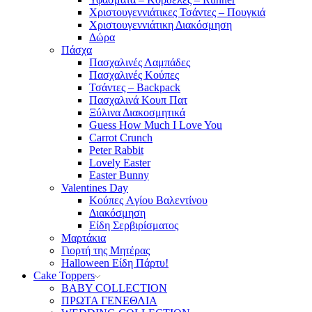
Χριστουγεννιάτικες Τσάντες – Πουγκιά
Χριστουγεννιάτικη Διακόσμηση
Δώρα
Πάσχα
Πασχαλινές Λαμπάδες
Πασχαλινές Κούπες
Τσάντες – Backpack
Πασχαλινά Κουπ Πατ
Ξύλινα Διακοσμητικά
Guess How Much I Love You
Carrot Crunch
Peter Rabbit
Lovely Easter
Easter Bunny
Valentines Day
Κούπες Aγίου Βαλεντίνου
Διακόσμηση
Είδη Σερβιρίσματος
Μαρτάκια
Γιορτή της Μητέρας
Halloween Είδη Πάρτυ!
Cake Toppers
BABY COLLECTION
ΠΡΩΤΑ ΓΕΝΕΘΛΙΑ