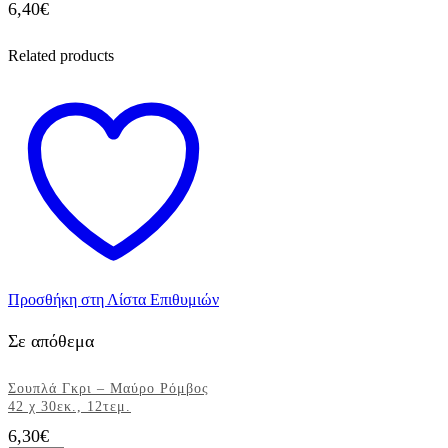
6,40
€
Related products
Προσθήκη στη Λίστα Επιθυμιών
Σε απόθεμα
Σουπλά Γκρι – Μαύρο Ρόμβος
42 χ 30εκ., 12τεμ.
6,30
€