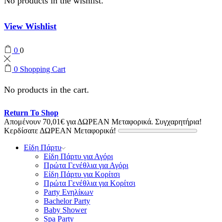
No products in the wishlist.
View Wishlist
0
0
0
Shopping Cart
No products in the cart.
Return To Shop
Απομένουν
70,01
€
για ΔΩΡΕΑΝ Μεταφορικά.
Συγχαρητήρια!
Κερδίσατε ΔΩΡΕΑΝ Μεταφορικά!
Είδη Πάρτυ
Είδη Πάρτυ για Αγόρι
Πρώτα Γενέθλια για Αγόρι
Είδη Πάρτυ για Κορίτσι
Πρώτα Γενέθλια για Κορίτσι
Party Ενηλίκων
Bachelor Party
Baby Shower
Spa Party