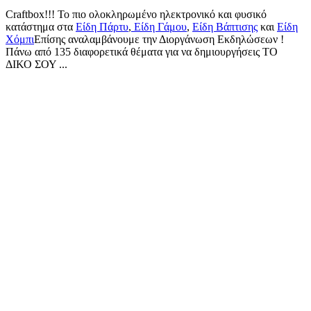
Craftbox!!! Το πιο ολοκληρωμένο ηλεκτρονικό και φυσικό
κατάστημα στα
Είδη Πάρτυ
,
Είδη Γάμου
,
Είδη Βάπτισης
και
Είδη
Χόμπι
Επίσης αναλαμβάνουμε την Διοργάνωση Εκδηλώσεων !
Πάνω από 135 διαφορετικά θέματα για να δημιουργήσεις ΤΟ
ΔΙΚΟ ΣΟΥ ...