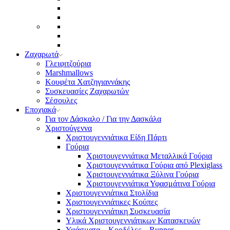
Ζαχαρωτά
Γλειφιτζούρια
Marshmallows
Κουφέτα Χατζηγιαννάκης
Συσκευασίες Ζαχαρωτών
Σέσουλες
Εποχιακά
Για τον Δάσκαλο / Για την Δασκάλα
Χριστούγεννα
Χριστουγεννιάτικα Είδη Πάρτι
Γούρια
Χριστουγεννιάτικα Μεταλλικά Γούρια
Χριστουγεννιάτικα Γούρια από Plexiglass
Χριστουγεννιάτικα Ξύλινα Γούρια
Χριστουγεννιάτικα Υφασμάτινα Γούρια
Χριστουγεννιάτικα Στολίδια
Χριστουγεννιάτικες Κούπες
Χριστουγεννιάτικη Συσκευασία
Υλικά Χριστουγεννιάτικων Κατασκευών
Υφάσματα – Κορδέλες – Runner