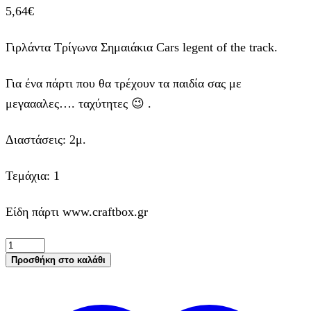
5,64
€
Γιρλάντα Τρίγωνα Σημαιάκια Cars legent of the track.
Για ένα πάρτι που θα τρέχουν τα παιδία σας με
μεγαααλες…. ταχύτητες 😉 .
Διαστάσεις: 2μ.
Τεμάχια: 1
Είδη πάρτι www.craftbox.gr
Γιρλάντα
Τρίγωνα
Προσθήκη στο καλάθι
Σημαιάκια
Cars
legent
of