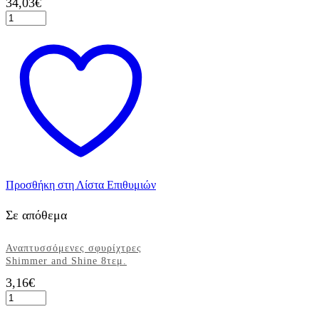
34,03
€
Βιβλίο
Ευχών
Γάμου
Λευκό
Περλέ
60
σελ.
ποσότητα
Προσθήκη στη Λίστα Επιθυμιών
Σε απόθεμα
Αναπτυσσόμενες σφυρίχτρες
Shimmer and Shine 8τεμ.
3,16
€
Αναπτυσσόμενες
σφυρίχτρες