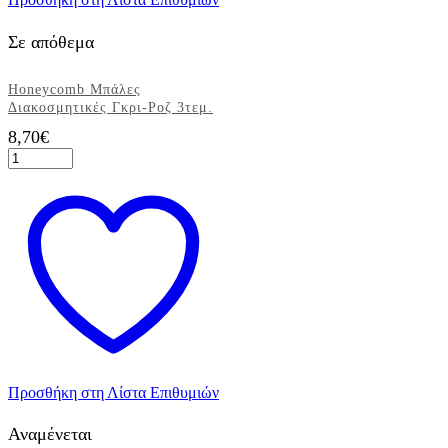
Σε απόθεμα
Honeycomb Μπάλες
Διακοσμητικές Γκρι-Ροζ 3τεμ.
8,70
€
Honeycomb
Μπάλες
Διακοσμητικές
Γκρι-
Ροζ
3τεμ.
ποσότητα
Προσθήκη στη Λίστα Επιθυμιών
Αναμένεται