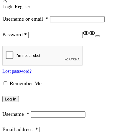
Login
Register
Username or email
*
Password
*
Lost password?
Remember Me
Log in
Username
*
Email address
*