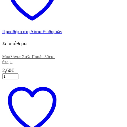
Προσθήκη στη Λίστα Επιθυμιών
Σε απόθεμα
Μπαλόνια Σιέλ Πουά. 30εκ.
6τεμ.
2,60
€
Μπαλόνια
Σιέλ
Πουά.
30εκ.
6τεμ.
ποσότητα