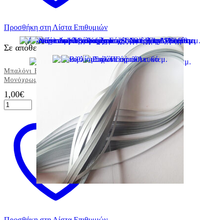
Προσθήκη στη Λίστα Επιθυμιών
Σε απόθεμα
Μπαλόνι Εκρού Παστέλ
Μονόχρωμο 5τεμ. 30εκ.
1,00
€
Μπαλόνι
Εκρού
Παστέλ
Μονόχρωμο
5τεμ.
30εκ.
ποσότητα
Προσθήκη στη Λίστα Επιθυμιών