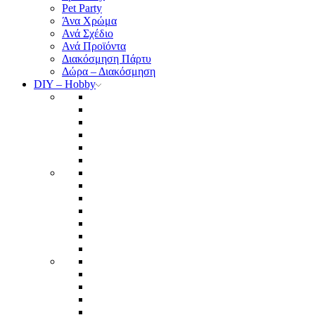
Pet Party
Άνα Χρώμα
Ανά Σχέδιο
Ανά Προϊόντα
Διακόσμηση Πάρτυ
Δώρα – Διακόσμηση
DIY – Hobby