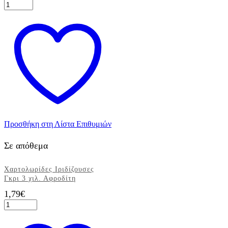
Σουπλά
Γκρι
-
Μαύρο
Ρόμβος
42
χ
30εκ.,
12τεμ.
ποσότητα
Προσθήκη στη Λίστα Επιθυμιών
Σε απόθεμα
Χαρτολωρίδες Ιριδίζουσες
Γκρι 3 χιλ. Αφροδίτη
1,79
€
Χαρτολωρίδες
Ιριδίζουσες
Γκρι