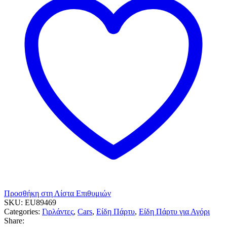
the
track
1τεμ.
2μ.
ποσότητα
Προσθήκη στη Λίστα Επιθυμιών
SKU:
EU89469
Categories:
Γιρλάντες
,
Cars
,
Είδη Πάρτυ
,
Είδη Πάρτυ για Αγόρι
Share: