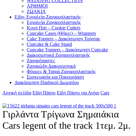
WEDDING COLLECTION
ΑΡΙΘΜΟΙ
ΖΩΑΚΙΑ
Είδη- Εργαλεία Ζαχαροπλαστικής
Εργαλεία Ζαχαροπλαστικής
Κουπ Πατ – Cookie Cutters
Cupcake Cases (Θήκες) – Wrappers
Cake Toppers – Διακόσμηση Τούρτας
Cupcake & Cake Stand
Cupcake Toppers – Διακόσμηση Cupcake
Διακοσμητικά Ζαχαροπλαστικής
Ζαχαρόπαστες
Ζαχαρώδη Διακοσμητικά
Φόρμες & Ταψιά Ζαχαροπλαστικής
Συσκευασία και Παρουσίαση
Διακόσμηση Παιδικού Δωματίου
Αρχική σελίδα
Είδη Πάρτυ
Είδη Πάρτυ για Αγόρι
Cars
Γιρλάντα Τρίγωνα Σημαιάκια
Cars legent of the track 1τεμ. 2μ.