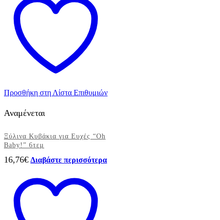
3
χιλ.
Αφροδίτη
ποσότητα
Προσθήκη στη Λίστα Επιθυμιών
Αναμένεται
Ξύλινα Κυβάκια για Ευχές “Oh
Baby!” 6τεμ
16,76
€
Διαβάστε περισσότερα