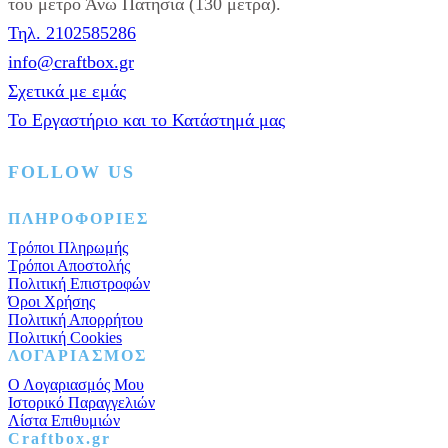
Αφροδίτη
του μετρό Άνω Πατήσια (130 μέτρα).
ποσότητα
Τηλ. 2102585286
info@craftbox.gr
Σχετικά με εμάς
Το Εργαστήριο και το Κατάστημά μας
FOLLOW US
Facebook
Instagram
Pinterest
ΠΛΗΡΟΦΟΡΙΕΣ
Τρόποι Πληρωμής
Τρόποι Αποστολής
Πολιτική Επιστροφών
Όροι Χρήσης
Πολιτική Απορρήτου
Πολιτική Cookies
ΛΟΓΑΡΙΑΣΜΟΣ
Ο Λογαριασμός Μου
Ιστορικό Παραγγελιών
Λίστα Επιθυμιών
Craftbox.gr