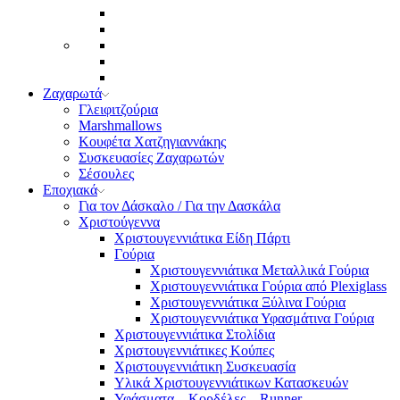
Ζαχαρωτά
Γλειφιτζούρια
Marshmallows
Κουφέτα Χατζηγιαννάκης
Συσκευασίες Ζαχαρωτών
Σέσουλες
Εποχιακά
Για τον Δάσκαλο / Για την Δασκάλα
Χριστούγεννα
Χριστουγεννιάτικα Είδη Πάρτι
Γούρια
Χριστουγεννιάτικα Μεταλλικά Γούρια
Χριστουγεννιάτικα Γούρια από Plexiglass
Χριστουγεννιάτικα Ξύλινα Γούρια
Χριστουγεννιάτικα Υφασμάτινα Γούρια
Χριστουγεννιάτικα Στολίδια
Χριστουγεννιάτικες Κούπες
Χριστουγεννιάτικη Συσκευασία
Υλικά Χριστουγεννιάτικων Κατασκευών
Υφάσματα – Κορδέλες – Runner