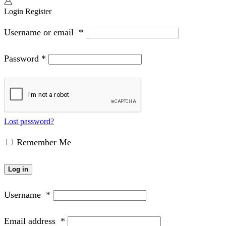
Login
Register
Username or email
*
Password
*
Lost password?
Remember Me
Log in
Username
*
Email address
*