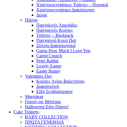
Χριστουγεννιάτικες Τσάντες – Πουγκιά
Χριστουγεννιάτικη Διακόσμηση
Δώρα
Πάσχα
Πασχαλινές Λαμπάδες
Πασχαλινές Κούπες
Τσάντες – Backpack
Πασχαλινά Κουπ Πατ
Ξύλινα Διακοσμητικά
Guess How Much I Love You
Carrot Crunch
Peter Rabbit
Lovely Easter
Easter Bunny
Valentines Day
Κούπες Aγίου Βαλεντίνου
Διακόσμηση
Είδη Σερβιρίσματος
Μαρτάκια
Γιορτή της Μητέρας
Halloween Είδη Πάρτυ!
Cake Toppers
BABY COLLECTION
ΠΡΩΤΑ ΓΕΝΕΘΛΙΑ