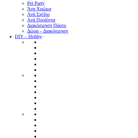
Pet Party
Άνα Χρώμα
Ανά Σχέδιο
Ανά Προϊόντα
Διακόσμηση Πάρτυ
Δώρα – Διακόσμηση
DIY – Hobby