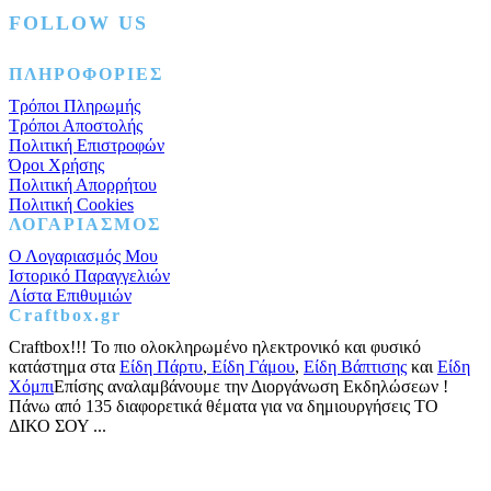
FOLLOW US
Facebook
Instagram
Pinterest
ΠΛΗΡΟΦΟΡΙΕΣ
Τρόποι Πληρωμής
Τρόποι Αποστολής
Πολιτική Επιστροφών
Όροι Χρήσης
Πολιτική Απορρήτου
Πολιτική Cookies
ΛΟΓΑΡΙΑΣΜΟΣ
Ο Λογαριασμός Μου
Ιστορικό Παραγγελιών
Λίστα Επιθυμιών
Craftbox.gr
Craftbox!!! Το πιο ολοκληρωμένο ηλεκτρονικό και φυσικό
κατάστημα στα
Είδη Πάρτυ
,
Είδη Γάμου
,
Είδη Βάπτισης
και
Είδη
Χόμπι
Επίσης αναλαμβάνουμε την Διοργάνωση Εκδηλώσεων !
Πάνω από 135 διαφορετικά θέματα για να δημιουργήσεις ΤΟ
ΔΙΚΟ ΣΟΥ ...