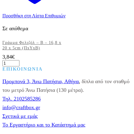
Προσθήκη στη Λίστα Επιθυμιών
Σε απόθεμα
Γράμμα Φελιζόλ – B – 16,8 x
20 x 5cm (ΠxΥxΒ)
3,84
€
Γράμμα
Φελιζόλ
ΕΠΙΚΟΙΝΩΝΙΑ
-
B
Προμπονά 3, Άνω Πατήσια, Αθήνα
,
δίπλα από τον σταθμό
-
16,8
του μετρό Άνω Πατήσια (130 μέτρα).
x
Τηλ. 2102585286
20
x
info@craftbox.gr
5cm
Σχετικά με εμάς
(ΠxΥxΒ)
ποσότητα
Το Εργαστήριο και το Κατάστημά μας