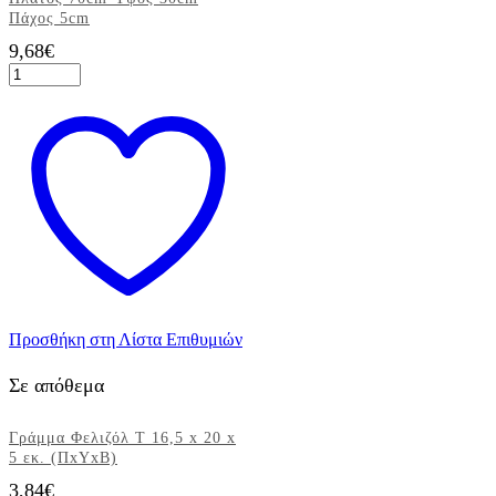
Πάχος 5cm
9,68
€
Κατασκευή
Φελιζόλ
"It's
a
girl"
Πλάτος
70cm
Ύψος
30cm
Πάχος
5cm
ποσότητα
Προσθήκη στη Λίστα Επιθυμιών
Σε απόθεμα
Γράμμα Φελιζόλ Τ 16,5 x 20 x
5 εκ. (ΠxΥxΒ)
3,84
€