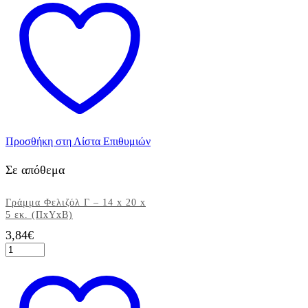
19
x
20
x
5
εκ.
(ΠxΥxΒ)
ποσότητα
Προσθήκη στη Λίστα Επιθυμιών
Σε απόθεμα
Γράμμα Φελιζόλ Γ – 14 x 20 x
5 εκ. (ΠxΥxΒ)
3,84
€
Γράμμα
Φελιζόλ
Γ
-
14