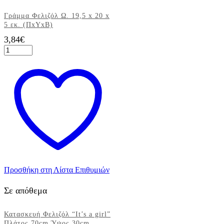
Γράμμα Φελιζόλ Ω. 19,5 x 20 x
5 εκ. (ΠxΥxΒ)
3,84
€
Γράμμα
Φελιζόλ
Ω.
19,5
x
20
x
5
εκ.
(ΠxΥxΒ)
ποσότητα
Προσθήκη στη Λίστα Επιθυμιών
Σε απόθεμα
Κατασκευή Φελιζόλ “It’s a girl”
Πλάτος 70cm Ύψος 30cm