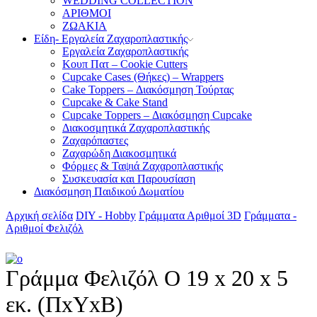
WEDDING COLLECTION
ΑΡΙΘΜΟΙ
ΖΩΑΚΙΑ
Είδη- Εργαλεία Ζαχαροπλαστικής
Εργαλεία Ζαχαροπλαστικής
Κουπ Πατ – Cookie Cutters
Cupcake Cases (Θήκες) – Wrappers
Cake Toppers – Διακόσμηση Τούρτας
Cupcake & Cake Stand
Cupcake Toppers – Διακόσμηση Cupcake
Διακοσμητικά Ζαχαροπλαστικής
Ζαχαρόπαστες
Ζαχαρώδη Διακοσμητικά
Φόρμες & Ταψιά Ζαχαροπλαστικής
Συσκευασία και Παρουσίαση
Διακόσμηση Παιδικού Δωματίου
Αρχική σελίδα
DIY - Hobby
Γράμματα Αριθμοί 3D
Γράμματα -
Αριθμοί Φελιζόλ
Γράμμα Φελιζόλ Ο 19 x 20 x 5
εκ. (ΠxΥxΒ)