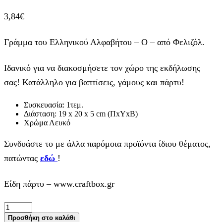
3,84
€
Γράμμα του Ελληνικού Αλφαβήτου – Ο – από Φελιζόλ.
Ιδανικό για να διακοσμήσετε τον χώρο της εκδήλωσης
σας! Κατάλληλο για βαπτίσεις, γάμους και πάρτυ!
Συσκευασία: 1τεμ.
Διάσταση: 19 x 20 x 5 cm (ΠxΥxΒ)
Χρώμα Λευκό
Συνδυάστε το με άλλα παρόμοια προϊόντα ίδιου θέματος,
πατώντας
εδώ
!
Είδη πάρτυ – www.craftbox.gr
Γράμμα
Φελιζόλ
Προσθήκη στο καλάθι