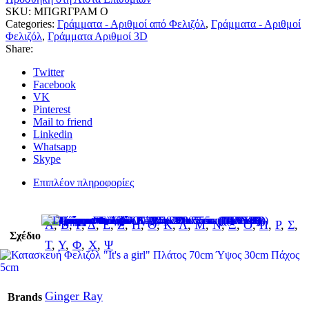
SKU:
ΜΠGRΓΡΑΜ Ο
Categories:
Γράμματα - Αριθμοί από Φελιζόλ
,
Γράμματα - Αριθμοί
Φελιζόλ
,
Γράμματα Αριθμοί 3D
Share:
Twitter
Facebook
VK
Pinterest
Mail to friend
Linkedin
Whatsapp
Skype
Επιπλέον πληροφορίες
Α
,
Β
,
Γ
,
Δ
,
Ε
,
Ζ
,
Η
,
Θ
,
Κ
,
Λ
,
Μ
,
Ν
,
Ξ
,
Ο
,
Π
,
Ρ
,
Σ
,
Σχέδιο
Τ
,
Υ
,
Φ
,
Χ
,
Ψ
Ginger Ray
Brands