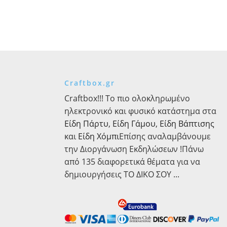
O
μεγάλο
papier-
mache
Yψος
20,5
cm
Πάχος
Craftbox.gr
2,5
Craftbox!!! Το πιο ολοκληρωμένο
cm
ηλεκτρονικό και φυσικό κατάστημα στα
ποσότητα
Είδη Πάρτυ
,
Είδη Γάμου
,
Είδη Βάπτισης
και
Είδη Χόμπι
Επίσης αναλαμβάνουμε
την Διοργάνωση Εκδηλώσεων !Πάνω
από 135 διαφορετικά θέματα για να
δημιουργήσεις ΤΟ ΔΙΚΟ ΣΟΥ ...