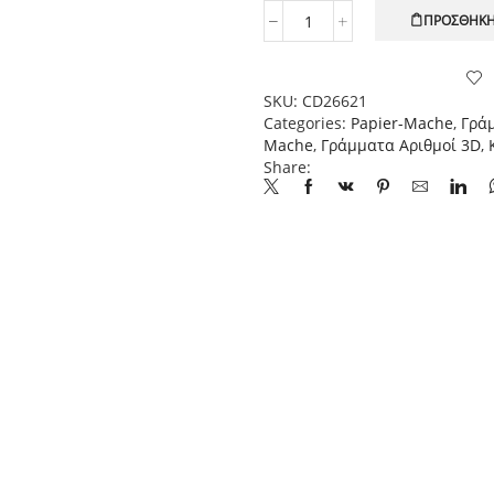
ΠΡΟΣΘΉΚΗ
Γράμμα
V
μεγάλο
papier-
SKU:
CD26621
mache
Categories:
Papier-Mache
,
Γράμ
Yψος
Mache
,
Γράμματα Αριθμοί 3D
,
20,5
Share:
cm
Πάχος
2,5
cm
ποσότητα