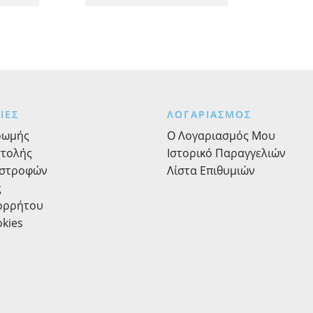
ΙΕΣ
ΛΟΓΑΡΙΑΣΜΟΣ
ρωμής
Ο Λογαριασμός Μου
στολής
Ιστορικό Παραγγελιών
ιστροφών
Λίστα Επιθυμιών
ς
πορρήτου
okies