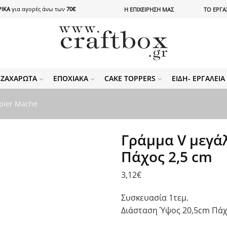
ΙΚΑ
για αγορές άνω των
70€
Η ΕΠΙΧΕΙΡΗΣΗ ΜΑΣ
ΤΟ ΕΡΓΑ
ΖΑΧΑΡΩΤΆ
ΕΠΟΧΙΑΚΆ
CAKE TOPPERS
ΕΊΔΗ- ΕΡΓΑΛΕΊ
pier Mache
Γράμμα V μεγά
Πάχος 2,5 cm
3,12
€
Συσκευασία 1τεμ.
Διάσταση Ύψος 20,5cm Πάχ