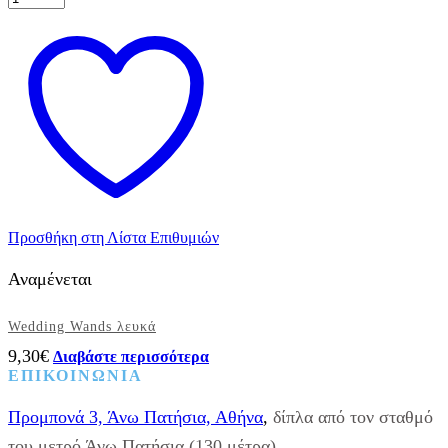
Topper
Ασημί
"
Love
",
17εκ.
ποσότητα
Προσθήκη στη Λίστα Επιθυμιών
Αναμένεται
Wedding Wands λευκά
9,30
€
Διαβάστε περισσότερα
ΕΠΙΚΟΙΝΩΝΙΑ
Προμπονά 3, Άνω Πατήσια, Αθήνα
,
δίπλα από τον σταθμό
του μετρό Άνω Πατήσια (130 μέτρα).