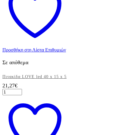
Mrs"
ποσότητα
Προσθήκη στη Λίστα Επιθυμιών
Σε απόθεμα
Πινακίδα LOVE led 40 x 15 x 5
21,27
€
Πινακίδα
LOVE
led
40
x
15
x
5
ποσότητα