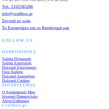
Τηλ. 2102585286
info@craftbox.gr
Σχετικά με εμάς
Το Εργαστήριο και το Κατάστημά μας
FOLLOW US
Facebook
Instagram
Pinterest
ΠΛΗΡΟΦΟΡΙΕΣ
Τρόποι Πληρωμής
Τρόποι Αποστολής
Πολιτική Επιστροφών
Όροι Χρήσης
Πολιτική Απορρήτου
Πολιτική Cookies
ΛΟΓΑΡΙΑΣΜΟΣ
Ο Λογαριασμός Μου
Ιστορικό Παραγγελιών
Λίστα Επιθυμιών
Craftbox.gr