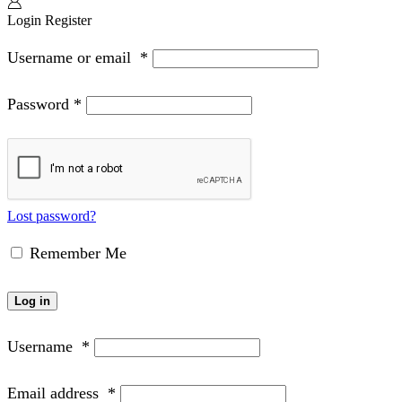
Login
Register
Username or email
*
Password
*
Lost password?
Remember Me
Log in
Username
*
Email address
*