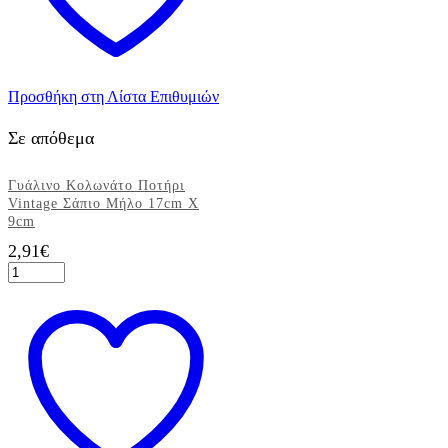
Προσθήκη στη Λίστα Επιθυμιών
Σε απόθεμα
Γυάλινο Κολωνάτο Ποτήρι
Vintage Σάπιο Μήλο 17cm X
9cm
2,91
€
Γυάλινο
Κολωνάτο
Ποτήρι
Vintage
Σάπιο
Μήλο
17cm
X
9cm
ποσότητα