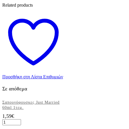
Related products
Προσθήκη στη Λίστα Επιθυμιών
Σε απόθεμα
Σαπουνόφουσκες Just Married
60ml 1τεμ.
1,59
€
Σαπουνόφουσκες
Just