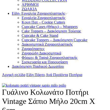
WEDDING COLLECTION
ΑΡΙΘΜΟΙ
ΖΩΑΚΙΑ
Είδη- Εργαλεία Ζαχαροπλαστικής
Εργαλεία Ζαχαροπλαστικής
Κουπ Πατ – Cookie Cutters
Cupcake Cases (Θήκες) – Wrappers
Cake Toppers – Διακόσμηση Τούρτας
Cupcake & Cake Stand
Cupcake Toppers – Διακόσμηση Cupcake
Διακοσμητικά Ζαχαροπλαστικής
Ζαχαρόπαστες
Ζαχαρώδη Διακοσμητικά
Φόρμες & Ταψιά Ζαχαροπλαστικής
Συσκευασία και Παρουσίαση
Διακόσμηση Παιδικού Δωματίου
Αρχική σελίδα
Είδη Πάρτυ
Ανά Προϊόντα
Ποτήρια
Γυάλινο Κολωνάτο Ποτήρι
Vintage Σάπιο Μήλο 20cm X