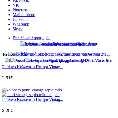
Facebook
VK
Pinterest
Mail to friend
Linkedin
Whatsapp
Skype
Επιπλέον πληροφορίες
OEM
Brands
Γυάλινο Κολωνάτο Ποτήρι Vintag...
2,91
€
Γυάλινο Κολωνάτο Ποτήρι Vintag...
2,28
€