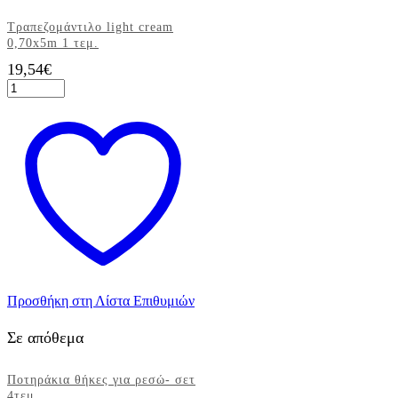
Τραπεζομάντιλο light cream
0,70x5m 1 τεμ.
19,54
€
Τραπεζομάντιλο
light
cream
0,70x5m
1
τεμ.
ποσότητα
Προσθήκη στη Λίστα Επιθυμιών
Σε απόθεμα
Ποτηράκια θήκες για ρεσώ- σετ
4τεμ.