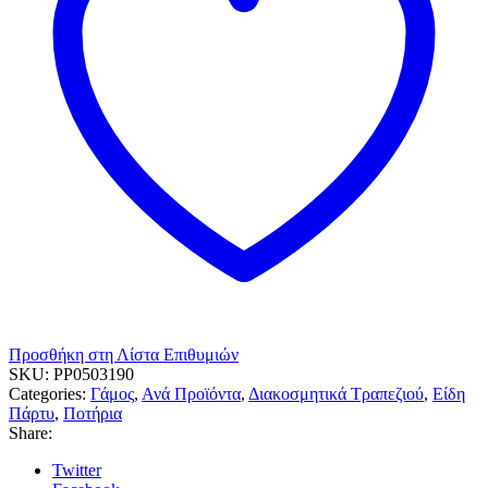
ποσότητα
Προσθήκη στη Λίστα Επιθυμιών
SKU:
PP0503190
Categories:
Γάμος
,
Ανά Προϊόντα
,
Διακοσμητικά Τραπεζιού
,
Είδη
Πάρτυ
,
Ποτήρια
Share:
Twitter