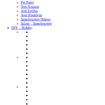
Pet Party
Άνα Χρώμα
Ανά Σχέδιο
Ανά Προϊόντα
Διακόσμηση Πάρτυ
Δώρα – Διακόσμηση
DIY – Hobby