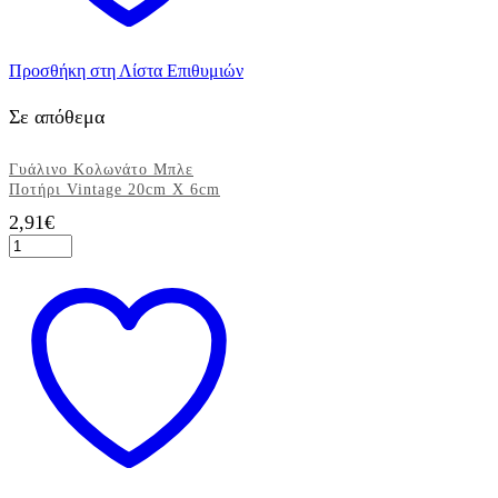
Προσθήκη στη Λίστα Επιθυμιών
Σε απόθεμα
Γυάλινο Κολωνάτο Μπλε
Ποτήρι Vintage 20cm X 6cm
2,91
€
Γυάλινο
Κολωνάτο
Μπλε
Ποτήρι
Vintage
20cm
X
6cm
ποσότητα