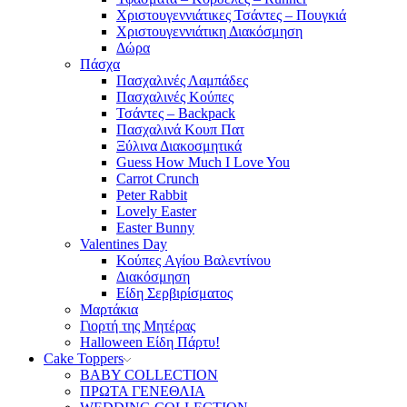
Χριστουγεννιάτικες Τσάντες – Πουγκιά
Χριστουγεννιάτικη Διακόσμηση
Δώρα
Πάσχα
Πασχαλινές Λαμπάδες
Πασχαλινές Κούπες
Τσάντες – Backpack
Πασχαλινά Κουπ Πατ
Ξύλινα Διακοσμητικά
Guess How Much I Love You
Carrot Crunch
Peter Rabbit
Lovely Easter
Easter Bunny
Valentines Day
Κούπες Aγίου Βαλεντίνου
Διακόσμηση
Είδη Σερβιρίσματος
Μαρτάκια
Γιορτή της Μητέρας
Halloween Είδη Πάρτυ!
Cake Toppers
BABY COLLECTION
ΠΡΩΤΑ ΓΕΝΕΘΛΙΑ