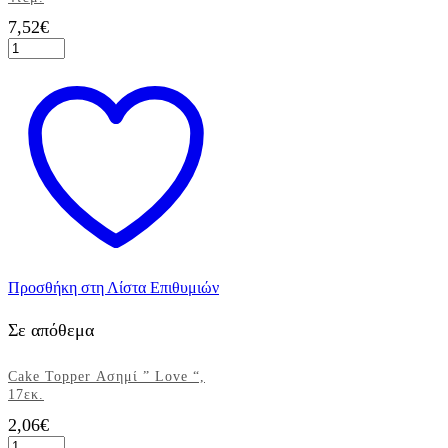
7,52
€
Ποτηράκια
θήκες
για
ρεσώ-
σετ
4τεμ.
ποσότητα
Προσθήκη στη Λίστα Επιθυμιών
Σε απόθεμα
Cake Topper Ασημί ” Love “,
17εκ.
2,06
€
Cake