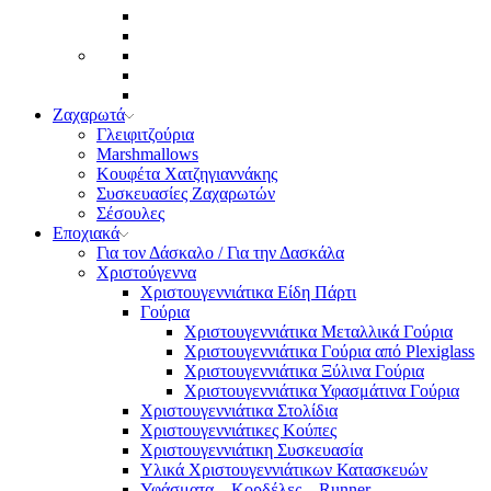
Ζαχαρωτά
Γλειφιτζούρια
Marshmallows
Κουφέτα Χατζηγιαννάκης
Συσκευασίες Ζαχαρωτών
Σέσουλες
Εποχιακά
Για τον Δάσκαλο / Για την Δασκάλα
Χριστούγεννα
Χριστουγεννιάτικα Είδη Πάρτι
Γούρια
Χριστουγεννιάτικα Μεταλλικά Γούρια
Χριστουγεννιάτικα Γούρια από Plexiglass
Χριστουγεννιάτικα Ξύλινα Γούρια
Χριστουγεννιάτικα Υφασμάτινα Γούρια
Χριστουγεννιάτικα Στολίδια
Χριστουγεννιάτικες Κούπες
Χριστουγεννιάτικη Συσκευασία
Υλικά Χριστουγεννιάτικων Κατασκευών
Υφάσματα – Κορδέλες – Runner