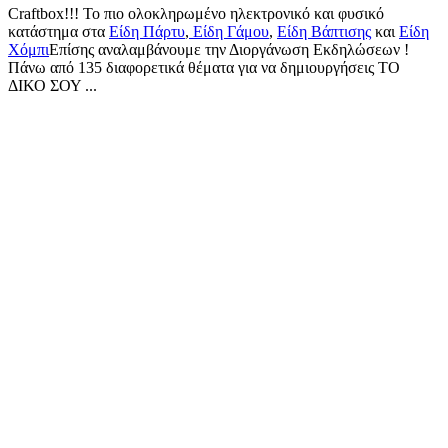
Craftbox!!! Το πιο ολοκληρωμένο ηλεκτρονικό και φυσικό
κατάστημα στα
Είδη Πάρτυ
,
Είδη Γάμου
,
Είδη Βάπτισης
και
Είδη
Χόμπι
Επίσης αναλαμβάνουμε την Διοργάνωση Εκδηλώσεων !
Πάνω από 135 διαφορετικά θέματα για να δημιουργήσεις ΤΟ
ΔΙΚΟ ΣΟΥ ...