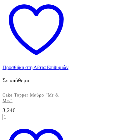
Married
60ml
1τεμ.
ποσότητα
Προσθήκη στη Λίστα Επιθυμιών
Σε απόθεμα
Cake Topper Μαύρο “Mr &
Mrs”
3,24
€
Cake
Topper
Μαύρο
"Mr
&