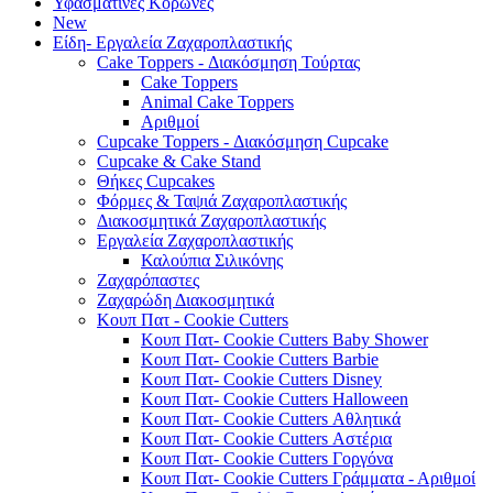
Υφασμάτινες Κορώνες
New
Είδη- Εργαλεία Ζαχαροπλαστικής
Cake Toppers - Διακόσμηση Τούρτας
Cake Toppers
Animal Cake Toppers
Αριθμοί
Cupcake Toppers - Διακόσμηση Cupcake
Cupcake & Cake Stand
Θήκες Cupcakes
Φόρμες & Ταψιά Ζαχαροπλαστικής
Διακοσμητικά Ζαχαροπλαστικής
Εργαλεία Ζαχαροπλαστικής
Καλούπια Σιλικόνης
Ζαχαρόπαστες
Ζαχαρώδη Διακοσμητικά
Κουπ Πατ - Cookie Cutters
Κουπ Πατ- Cookie Cutters Baby Shower
Κουπ Πατ- Cookie Cutters Barbie
Κουπ Πατ- Cookie Cutters Disney
Κουπ Πατ- Cookie Cutters Halloween
Κουπ Πατ- Cookie Cutters Αθλητικά
Κουπ Πατ- Cookie Cutters Αστέρια
Κουπ Πατ- Cookie Cutters Γοργόνα
Κουπ Πατ- Cookie Cutters Γράμματα - Αριθμοί