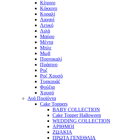
Κίτρινο
Κόκκινο
Κοραλί
Λαχανί
Λευκό
Λιλά
Μαύρο
Μέντα
Μπλε
Μωβ
Πορτοκαλί
Πράσινο
Ροζ
Ροζ Χρυσό
Τυρκουάζ
Φούξια
Χρυσό
Ανά Προϊόντα
Cake Toppers
BABY COLLECTION
Cake Topper Halloween
WEDDING COLLECTION
ΑΡΙΘΜΟΙ
ΖΩΑΚΙΑ
ΠΡΩΤΑ ΓΕΝΕΘΛΙΑ