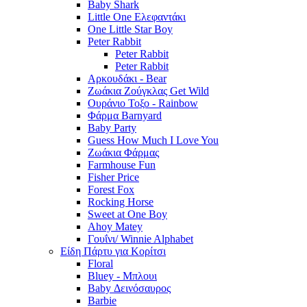
Baby Shark
Little One Ελεφαντάκι
One Little Star Boy
Peter Rabbit
Peter Rabbit
Peter Rabbit
Αρκουδάκι - Bear
Ζωάκια Ζούγκλας Get Wild
Ουράνιο Τοξο - Rainbow
Φάρμα Barnyard
Baby Party
Guess How Much I Love You
Ζωάκια Φάρμας
Farmhouse Fun
Fisher Price
Forest Fox
Rocking Horse
Sweet at One Boy
Ahoy Matey
Γουΐνι/ Winnie Alphabet
Είδη Πάρτυ για Κορίτσι
Floral
Bluey - Μπλουι
Baby Δεινόσαυρος
Barbie