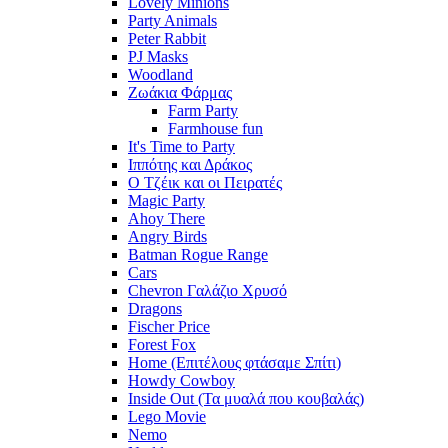
Lovely Minions
Party Animals
Peter Rabbit
PJ Masks
Woodland
Ζωάκια Φάρμας
Farm Party
Farmhouse fun
It's Time to Party
Ιππότης και Δράκος
Ο Τζέικ και οι Πειρατές
Magic Party
Ahoy There
Angry Birds
Batman Rogue Range
Cars
Chevron Γαλάζιο Χρυσό
Dragons
Fischer Price
Forest Fox
Home (Επιτέλους φτάσαμε Σπίτι)
Howdy Cowboy
Inside Out (Τα μυαλά που κουβαλάς)
Lego Movie
Nemo