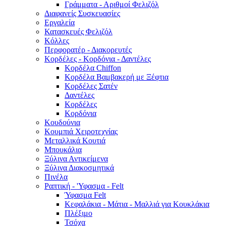
Γράμματα - Αριθμοί Φελιζόλ
Διαφανείς Συσκευασίες
Εργαλεία
Κατασκευές Φελιζόλ
Κόλλες
Περφορατέρ - Διακορευτές
Κορδέλες - Κορδόνια - Δαντέλες
Κορδέλα Chiffon
Κορδέλα Βαμβακερή με Ξέφτια
Κορδέλες Σατέν
Δαντέλες
Κορδέλες
Κορδόνια
Κουδούνια
Κουμπιά Χειροτεχνίας
Μεταλλικά Κουτιά
Μπουκάλια
Ξύλινα Αντικείμενα
Ξύλινα Διακοσμητικά
Πινέλα
Ραπτική - 'Υφασμα - Felt
Ύφασμα Felt
Κεφαλάκια - Μάτια - Μαλλιά για Κουκλάκια
Πλέξιμο
Τσόχα