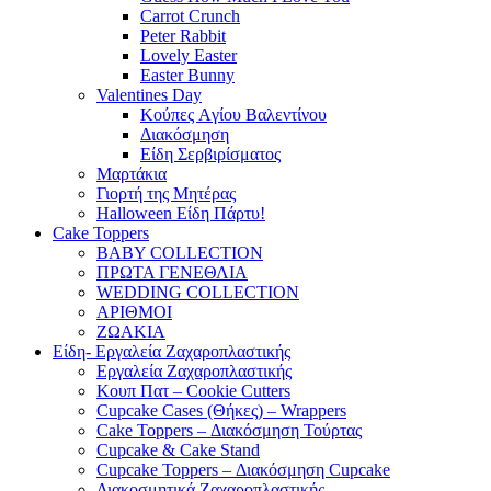
Carrot Crunch
Peter Rabbit
Lovely Easter
Easter Bunny
Valentines Day
Κούπες Aγίου Βαλεντίνου
Διακόσμηση
Είδη Σερβιρίσματος
Μαρτάκια
Γιορτή της Μητέρας
Halloween Είδη Πάρτυ!
Cake Toppers
BABY COLLECTION
ΠΡΩΤΑ ΓΕΝΕΘΛΙΑ
WEDDING COLLECTION
ΑΡΙΘΜΟΙ
ΖΩΑΚΙΑ
Είδη- Εργαλεία Ζαχαροπλαστικής
Εργαλεία Ζαχαροπλαστικής
Κουπ Πατ – Cookie Cutters
Cupcake Cases (Θήκες) – Wrappers
Cake Toppers – Διακόσμηση Τούρτας
Cupcake & Cake Stand
Cupcake Toppers – Διακόσμηση Cupcake
Διακοσμητικά Ζαχαροπλαστικής