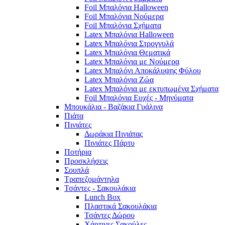
Foil Μπαλόνια Halloween
Foil Μπαλόνια Νούμερα
Foil Μπαλόνια Σχήματα
Latex Μπαλόνια Halloween
Latex Μπαλόνια Στρογγυλά
Latex Μπαλόνια Θεματικά
Latex Μπαλόνια με Νούμερα
Latex Μπαλόνι Αποκάλυψης Φύλου
Latex Μπαλόνια Ζώα
Latex Μπαλόνια με εκτυπωμένα Σχήματα
Foil Μπαλόνια Ευχές - Μηνύματα
Μπουκάλια - Βαζάκια Γυάλινα
Πιάτα
Πινιάτες
Δωράκια Πινιάτας
Πινιάτες Πάρτυ
Ποτήρια
Προσκλήσεις
Σουπλά
Τραπεζομάντηλα
Τσάντες - Σακουλάκια
Lunch Box
Πλαστικά Σακουλάκια
Τσάντες Δώρου
Χάρτινες Σακούλες