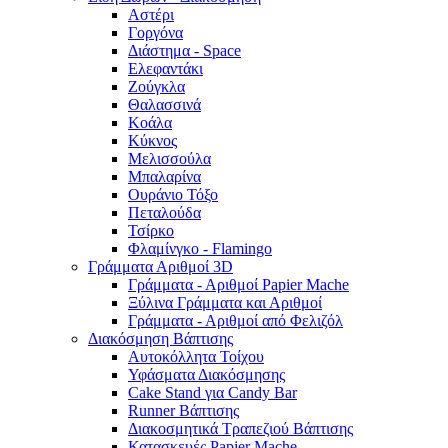
Αστέρι
Γοργόνα
Διάστημα - Space
Ελεφαντάκι
Ζούγκλα
Θαλασσινά
Κοάλα
Κύκνος
Μελισσούλα
Μπαλαρίνα
Ουράνιο Τόξο
Πεταλούδα
Τσίρκο
Φλαμίνγκο - Flamingo
Γράμματα Αριθμοί 3D
Γράμματα - Αριθμοί Papier Mache
Ξύλινα Γράμματα και Αριθμοί
Γράμματα - Αριθμοί από Φελιζόλ
Διακόσμηση Βάπτισης
Αυτοκόλλητα Τοίχου
Υφάσματα Διακόσμησης
Cake Stand για Candy Bar
Runner Βάπτισης
Διακοσμητικά Τραπεζιού Βάπτισης
Κατασκευές Papier Mache