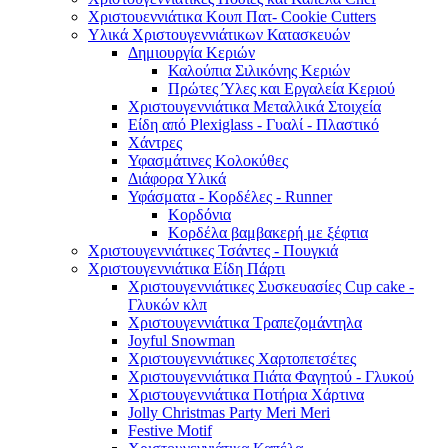
Χριστουεννιάτικα Κουπ Πατ- Cookie Cutters
Υλικά Χριστουγεννιάτικων Κατασκευών
Δημιουργία Κεριών
Καλούπια Σιλικόνης Κεριών
Πρώτες Ύλες και Εργαλεία Κεριού
Χριστουγεννιάτικα Μεταλλικά Στοιχεία
Είδη από Plexiglass - Γυαλί - Πλαστικό
Χάντρες
Υφασμάτινες Κολοκύθες
Διάφορα Υλικά
Υφάσματα - Κορδέλες - Runner
Κορδόνια
Κορδέλα βαμβακερή με ξέφτια
Χριστουγεννιάτικες Τσάντες - Πουγκιά
Χριστουγεννιάτικα Είδη Πάρτι
Χριστουγεννιάτικες Συσκευασίες Cup cake -
Γλυκών κλπ
Χριστουγεννιάτικα Τραπεζομάντηλα
Joyful Snowman
Χριστουγεννιάτικες Χαρτοπετσέτες
Χριστουγεννιάτικα Πιάτα Φαγητού - Γλυκού
Χριστουγεννιάτικα Ποτήρια Χάρτινα
Jolly Christmas Party Meri Meri
Festive Motif