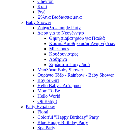
Chevron
Kraft
Ριγέ
Ξύλινα Βιοδιασπώμενα
Baby Shower
Ζούγκλα - Jungle Party
Δώρα για το Νεογέννητο
Θήκη Διαβατηρίου για Παιδιά
Κουτιά Αποθήκευσης Αναμνήσεων
Milestones
Κουδουνίστρες
Λούτρινα
Στρώματα Παιχνιδιού
Μπαλόνια Baby Shower
Ουράνιο Τόξο - Rainbow - Baby Shower
Boy or Girl
Hello Baby - Αστεράκι
Mom To Be
Hello World
Oh Baby !
Party Ενηλίκων
Floral
Colorful "Happy Birthday" Party
Blue Happy Birthday Party
Spa Party