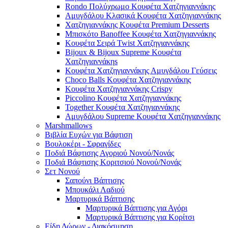
Rondo Πολύχρωμο Κουφέτα Χατζηγιαννάκης
Αμυγδάλου Κλασικά Κουφέτα Χατζηγιαννάκης
Χατζηγιαννάκης Κουφέτα Premium Desserts
Μπισκότο Banoffee Κουφέτα Χατζηγιαννάκης
Κουφέτα Σειρά Twist Χατζηγιαννάκης
Bijoux & Bijoux Supreme Κουφέτα
Χατζηγιαννάκηs
Κουφέτα Χατζηγιαννάκης Αμυγδάλου Γεύσεις
Choco Balls Κουφέτα Χατζηγιαννάκης
Κουφέτα Χατζηγιαννάκης Crispy
Piccolino Κουφέτα Χατζηγιαννάκης
Together Κουφέτα Χατζηγιαννάκης
Αμυγδάλου Supreme Κουφέτα Χατζηγιαννάκης
Marshmallows
Βιβλία Ευχών για Βάφτιση
Βουλοκέρι - Σφραγίδες
Ποδιά Βάφτισης Αγοριού Νονού/Νονάς
Ποδιά Βάφτισης Κοριτσιού Νονού/Νονάς
Σετ Νονού
Σαπούνι Βάπτισης
Μπουκάλι Λαδιού
Μαρτυρικά Βάπτισης
Μαρτυρικά Βάπτισης για Αγόρι
Μαρτυρικά Βάπτισης για Κορίτσι
Είδη Δώρων - Διακόσμηση