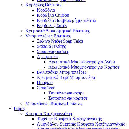
Κορδέλες Βάπτισης
Κορδόνια
Κορδέλα Chiffon
Κορδέλα Βαμβακερή με Ξέφτια
Κορδέλες Σατέν
Κρεμαστά Διακοσμητικά Βάπτισης
Μπομπονιέρες Βάπτισης
Ξύλινο Ντέφι Soap Tales
Σακίδιο Πλάτης
Σαπουνόφουσκες
Αρωματικό
Αρωματικό Μπομπονιέρα για Αγόρι
Αρωματικό Μπομπονιέρα για Κορίτσι
Βαλιτσάκια Μπομπονιέρες
Αρωματικό Κερί Μπομπονιέρα
Πουγκιά
Σαπούνια
Σαπούνια για αγόρι
Σαπούνια για κορίτσι
Μπουκάλια - Βαζάκια Γυάλινα
Γάμος
Κουφέτα Χατζηγιαννάκης
Together Κουφέτα Χατζηγιαννάκης
Αμυγδάλου Supreme Κουφέτα Χατζηγιαννάκης