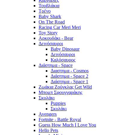
Καρχαρίες
Τουβλάκια
Τρένο
Baby Shark
On The Road
Racing Car Meri Meri
Toy Story
Αρκουδάκι - Bear
Δεινόσαυροι
Baby Dinosaur
Δεινόσαυροι
Καλόσαυρος
Διάστημα - Space
Διαστημα - Cosmos
Διάστημα - Space 2
Διάστημα - Space 1
Ζωάκια Ζούγκλας Get Wild
Μπομπ Σφουγγαράκης
Σκυλάκι
Puppies
Σκυλάκι
Avengers
Fortnite - Battle Royal
Guess How Much I Love You
Hello Pets