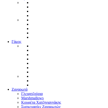
Γάμος
Ζαχαρωτά
Γλειφιτζούρια
Marshmallows
Κουφέτα Χατζηγιαννάκης
Συσκευασίες Ζαχαρωτών