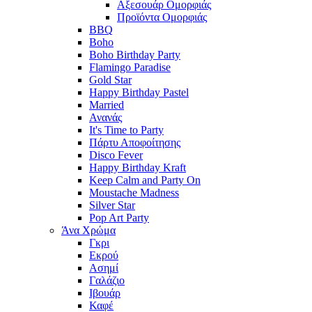
Αξεσουάρ Ομορφιάς
Προϊόντα Ομορφιάς
BBQ
Boho
Boho Birthday Party
Flamingo Paradise
Gold Star
Happy Birthday Pastel
Married
Ανανάς
It's Time to Party
Πάρτυ Αποφοίτησης
Disco Fever
Happy Birthday Kraft
Keep Calm and Party On
Moustache Madness
Silver Star
Pop Art Party
Άνα Χρώμα
Γκρι
Εκρού
Ασημί
Γαλάζιο
Ιβουάρ
Καφέ