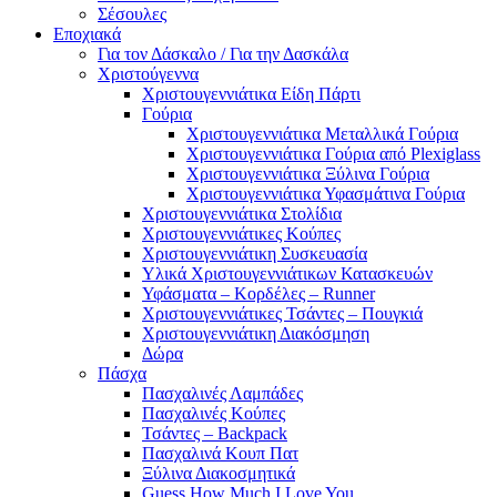
Σέσουλες
Εποχιακά
Για τον Δάσκαλο / Για την Δασκάλα
Χριστούγεννα
Χριστουγεννιάτικα Είδη Πάρτι
Γούρια
Χριστουγεννιάτικα Μεταλλικά Γούρια
Χριστουγεννιάτικα Γούρια από Plexiglass
Χριστουγεννιάτικα Ξύλινα Γούρια
Χριστουγεννιάτικα Υφασμάτινα Γούρια
Χριστουγεννιάτικα Στολίδια
Χριστουγεννιάτικες Κούπες
Χριστουγεννιάτικη Συσκευασία
Υλικά Χριστουγεννιάτικων Κατασκευών
Υφάσματα – Κορδέλες – Runner
Χριστουγεννιάτικες Τσάντες – Πουγκιά
Χριστουγεννιάτικη Διακόσμηση
Δώρα
Πάσχα
Πασχαλινές Λαμπάδες
Πασχαλινές Κούπες
Τσάντες – Backpack
Πασχαλινά Κουπ Πατ
Ξύλινα Διακοσμητικά
Guess How Much I Love You