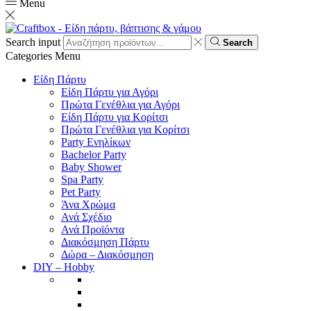
Menu
Search input
Search
Categories
Menu
Είδη Πάρτυ
Είδη Πάρτυ για Αγόρι
Πρώτα Γενέθλια για Αγόρι
Είδη Πάρτυ για Κορίτσι
Πρώτα Γενέθλια για Κορίτσι
Party Ενηλίκων
Bachelor Party
Baby Shower
Spa Party
Pet Party
Άνα Χρώμα
Ανά Σχέδιο
Ανά Προϊόντα
Διακόσμηση Πάρτυ
Δώρα – Διακόσμηση
DIY – Hobby