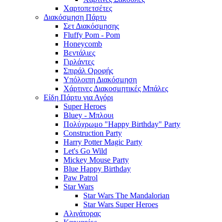
Χαρτοπετσέτες
Διακόσμηση Πάρτυ
Σετ Διακόσμησης
Fluffy Pom - Pom
Honeycomb
Βεντάλιες
Γιρλάντες
Σπιράλ Οροφής
Υπόλοιπη Διακόσμηση
Χάρτινες Διακοσμητικές Μπάλες
Είδη Πάρτυ για Αγόρι
Super Heroes
Bluey - Μπλουι
Πολύχρωμο "Happy Birthday" Party
Construction Party
Harry Potter Magic Party
Let's Go Wild
Mickey Mouse Party
Blue Happy Birthday
Paw Patrol
Star Wars
Star Wars The Mandalorian
Star Wars Super Heroes
Αλιγάτορας