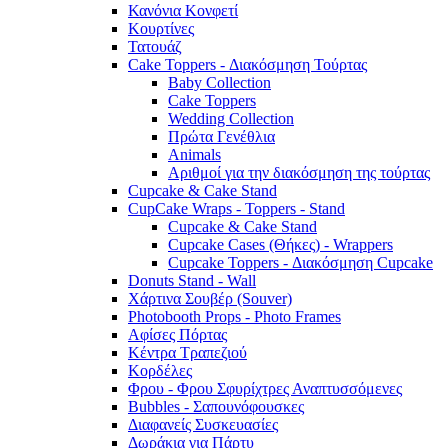
Κανόνια Κονφετί
Κουρτίνες
Τατουάζ
Cake Toppers - Διακόσμηση Τούρτας
Baby Collection
Cake Toppers
Wedding Collection
Πρώτα Γενέθλια
Animals
Αριθμοί για την διακόσμηση της τούρτας
Cupcake & Cake Stand
CupCake Wraps - Toppers - Stand
Cupcake & Cake Stand
Cupcake Cases (Θήκες) - Wrappers
Cupcake Toppers - Διακόσμηση Cupcake
Donuts Stand - Wall
Χάρτινα Σουβέρ (Souver)
Photobooth Props - Photo Frames
Αφίσες Πόρτας
Κέντρα Τραπεζιού
Κορδέλες
Φρου - Φρου Σφυρίχτρες Αναπτυσσόμενες
Bubbles - Σαπουνόφουσκες
Διαφανείς Συσκευασίες
Δωράκια για Πάρτυ