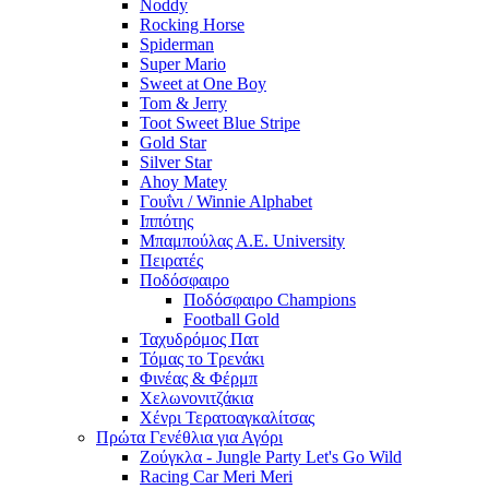
Noddy
Rocking Horse
Spiderman
Super Mario
Sweet at One Boy
Tom & Jerry
Toot Sweet Blue Stripe
Gold Star
Silver Star
Ahoy Matey
Γουΐνι / Winnie Alphabet
Ιππότης
Μπαμπούλας Α.Ε. University
Πειρατές
Ποδόσφαιρο
Ποδόσφαιρο Champions
Football Gold
Ταχυδρόμος Πατ
Τόμας το Τρενάκι
Φινέας & Φέρμπ
Χελωνονιτζάκια
Χένρι Τερατοαγκαλίτσας
Πρώτα Γενέθλια για Αγόρι
Ζούγκλα - Jungle Party Let's Go Wild
Racing Car Meri Meri