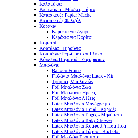
Καλαμάκια
Καπελάκια - Μάσκες Πάρτυ
Κατασκευές Papier Mache
Κατασκευές Φελιζόλ
Κεράκια
Κεράκια για Αγόρι
Κεράκια για Κορίτσι
Κομφετί
Κουτάλια - Πιρούνια
Κουτιά για Pop-Corn και Γλυκά
Κύπελλα Παγωτού - Ζαχαρωτών
Μπαλόνια
Balloon Frame
Γιρλάντα Μπαλόνια Latex - Kit
Τρόμπες Μπαλονιών
Foil Μπαλόνια Ζώα
Foil Μπαλόνια Ήρωες
Foil Μπαλόνια Λέξεις
Latex Μπαλόνια Μονόχρωμα
Latex Μπαλόνια Πουά - Καρδιές
Latex Μπαλόνια Ευχές - Μηνύματα
Latex Μπαλόνια Baby Shower
Latex Μπαλόνια Κομφετί ή Πομ Πομ
Latex Μπαλόνια Γάμου - Bachelor
Foil Μπαλόνι Γράμματα