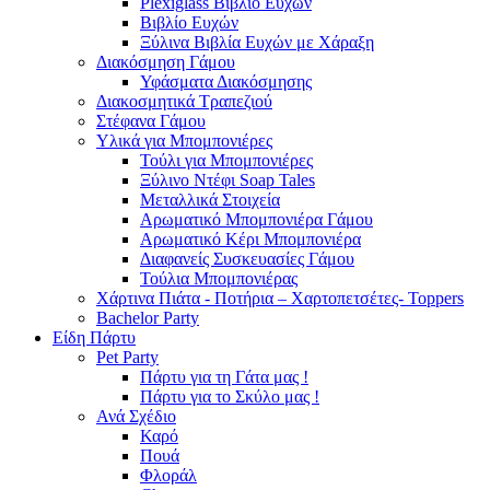
Plexiglass Βιβλίο Ευχών
Βιβλίο Ευχών
Ξύλινα Βιβλία Ευχών με Χάραξη
Διακόσμηση Γάμου
Υφάσματα Διακόσμησης
Διακοσμητικά Τραπεζιού
Στέφανα Γάμου
Υλικά για Μπομπονιέρες
Τούλι για Μπομπονιέρες
Ξύλινο Ντέφι Soap Tales
Μεταλλικά Στοιχεία
Αρωματικό Μπομπονιέρα Γάμου
Αρωματικό Κέρι Μπομπονιέρα
Διαφανείς Συσκευασίες Γάμου
Τούλια Μπομπονιέρας
Χάρτινα Πιάτα - Ποτήρια – Χαρτοπετσέτες- Toppers
Bachelor Party
Είδη Πάρτυ
Pet Party
Πάρτυ για τη Γάτα μας !
Πάρτυ για το Σκύλο μας !
Ανά Σχέδιο
Καρό
Πουά
Φλοράλ