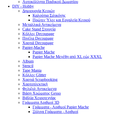
Αυτοκόλλητα Παιδικού Δωματίου
DIY - Hobby
Δημιουργία Κεριών
Καλούπια Σιλικόνης
Πρώτες Ύλες και Εργαλεία Κεριού
Μεταλλικά Αντικείμενα
Cake Stand Στοιχεία
Κόλλες Decoupage
Πινέλα Decoupage
Χαρτιά Decoupage
Papier-Mache
Papier Mache
Papier Mache Μεγέθη από XL εώς XXXL
Album
Stencil
Tape Mania
Κόλλες Glitter
Χαρτιά Scrapbooking
Χαρτοπλεκτική
Φελιζολ Αντικείμενα
Βάση Χρώματος Gesso
Βιβλία Χειροτεχνίας
Γράμματα Αριθμοί 3D
Γράμματα - Αριθμοί Papier Mache
Ξύλινα Γράμματα - Αριθμοί