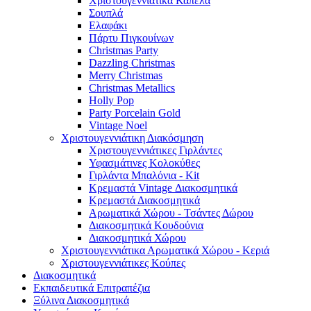
Χριστουγεννιάτικα Καπέλα
Σουπλά
Ελαφάκι
Πάρτυ Πιγκουίνων
Christmas Party
Dazzling Christmas
Merry Christmas
Christmas Metallics
Holly Pop
Party Porcelain Gold
Vintage Noel
Χριστουγεννιάτικη Διακόσμηση
Χριστουγεννιάτικες Γιρλάντες
Υφασμάτινες Κολοκύθες
Γιρλάντα Μπαλόνια - Kit
Κρεμαστά Vintage Διακοσμητικά
Κρεμαστά Διακοσμητικά
Αρωματικά Χώρου - Τσάντες Δώρου
Διακοσμητικά Κουδούνια
Διακοσμητικά Χώρου
Χριστουγεννιάτικα Αρωματικά Χώρου - Κεριά
Χριστουγεννιάτικες Κούπες
Διακοσμητικά
Εκπαιδευτικά Επιτραπέζια
Ξύλινα Διακοσμητικά