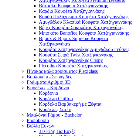
Χατζηγιαννάκης Κουφέτα Premium Desserts
Βότσαλο Κουφέτα Χατζηγιαννάκης
Καρδιά Κουφέτα Χατζηγιαννάκης
Rondo Πολύχρωμο Κουφέτα Χατζηγιαννάκης
Αμυγδάλου Κλασικά Κουφέτα Χατζηγιαννάκης
Βέρες Κουφέτα Σοκολάτας Χατζηγιαννάκης
Μπισκότο Banoffee Κουφέτα Χατζηγιαννάκης
Bijoux & Bijoux Supreme Κουφέτα
Χατζηγιαννάκηs
Κουφέτα Χατζηγιαννάκης Αμυγδάλου Γεύσεις
Κουφέτα Σειρά Twist Χατζηγιαννάκης
Κουφέτα Χατζηγιαννάκης Crispy
Piccolino Κουφέτα Χατζηγιαννάκης
Πίνακας καλωσορίσματος Plexiglass
Βουλοκέρι - Σφραγίδες
Γράμματα Αριθμοί 3D
Κορδέλες - Κορδόνια
Κορδόνια
Κορδέλα Chiffon
Κορδέλα Βαμβακερή με Ξέφτια
Κορδέλες Σατέν
Μπαλόνια Γάμου - Bachelor
Photobooth
Βιβλία Ευχών
3D Είδη Για Ευχές