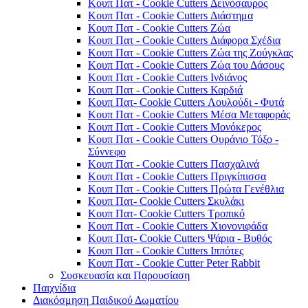
Κουπ Πατ - Cookie Cutters Δεινόσαυρος
Κουπ Πατ - Cookie Cutters Διάστημα
Κουπ Πατ - Cookie Cutters Ζώα
Κουπ Πατ - Cookie Cutters Διάφορα Σχέδια
Κουπ Πατ - Cookie Cutters Ζώα της Ζούγκλας
Κουπ Πατ - Cookie Cutters Ζώα του Δάσους
Κουπ Πατ - Cookie Cutters Ινδιάνος
Κουπ Πατ - Cookie Cutters Καρδιά
Κουπ Πατ- Cookie Cutters Λουλούδι - Φυτά
Κουπ Πατ - Cookie Cutters Μέσα Μεταφοράς
Κουπ Πατ - Cookie Cutters Μονόκερος
Κουπ Πατ - Cookie Cutters Ουράνιο Τόξο -
Σύννεφο
Κουπ Πατ - Cookie Cutters Πασχαλινά
Κουπ Πατ - Cookie Cutters Πριγκίπισσα
Κουπ Πατ - Cookie Cutters Πρώτα Γενέθλια
Κουπ Πατ- Cookie Cutters Σκυλάκι
Κουπ Πατ- Cookie Cutters Τροπικό
Κουπ Πατ - Cookie Cutters Χιονονιφάδα
Κουπ Πατ- Cookie Cutters Ψάρια - Βυθός
Κουπ Πατ - Cookie Cutters Ιππότες
Κουπ Πατ - Cookie Cutter Peter Rabbit
Συσκευασία και Παρουσίαση
Παιχνίδια
Διακόσμηση Παιδικού Δωματίου