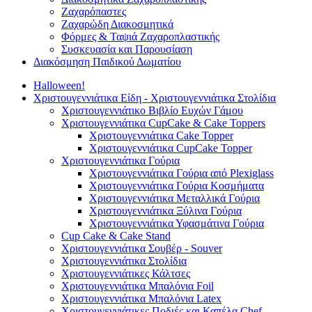
Ζαχαρόπαστες
Ζαχαρώδη Διακοσμητικά
Φόρμες & Ταψιά Ζαχαροπλαστικής
Συσκευασία και Παρουσίαση
Διακόσμηση Παιδικού Δωματίου
Halloween!
Χριστουγεννιάτικα Είδη - Χριστουγεννιάτικα Στολίδια
Χριστουγεννιάτικο Βιβλίο Ευχών Γάμου
Χριστουγεννιάτικα CupCake & Cake Toppers
Χριστουγεννιάτικα Cake Topper
Χριστουγεννιάτικα CupCake Topper
Χριστουγεννιάτικα Γούρια
Χριστουγεννιάτικα Γούρια από Plexiglass
Χριστουγεννιάτικα Γούρια Κοσμήματα
Χριστουγεννιάτικα Μεταλλικά Γούρια
Χριστουγεννιάτικα Ξύλινα Γούρια
Χριστουγεννιάτικα Υφασμάτινα Γούρια
Cup Cake & Cake Stand
Χριστουγεννιάτικα Σουβέρ - Souver
Χριστουγεννιάτικα Στολίδια
Χριστουγεννιάτικες Κάλτσες
Χριστουγεννιάτικα Μπαλόνια Foil
Χριστουγεννιάτικα Μπαλόνια Latex
Χριστουγεννιάτικες Ποδιές και Καπέλα Chef