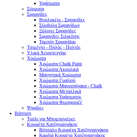
Υφάσματα
Σύρματα
Σφραγίδες
Βουλοκέρι - Σφραγίδες
Σύμβολα Σφραγίδων
Ξύλινες Σφραγίδες
Σφραγίδες Σιλικόνης
Ταμπόν Σφραγίδας
Τσιμέντο - Πηλός - Πολτός
Υλικά Χειροτεχνίας
Χρώματα
Χρώματα Chalk Paint
Χρώματα Ακρυλικά
Μαγνητικά Χρώματα
Χρώματα Γυαλιού
Χρώματα Μαυροπίνακα - Chalk
Χρώματα Μεταλλικά
Χρώματα Υφάσματος
Χρώματα Φωσφοριζέ
Ψηφίδες
Βάπτιση
Τούλι για Μπομπονιέρες
Κουφέτα Χατζηγιαννάκης
Βότσαλο Κουφέτα Χατζηγιαννάκης
Καρδιά Κουφέτα Χατζηγιαννάκης