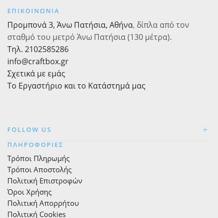
2,4cm,
26.8cm
ΕΠΙΚΟΙΝΩΝΙΑ
1
x
Προμπονά 3, Άνω Πατήσια, Αθήνα
,
δίπλα από τον
τεμ
17cm,
σταθμό του μετρό Άνω Πατήσια (130 μέτρα).
ποσότητα
1
τεμ
Τηλ. 2102585286
ποσότητα
info@craftbox.gr
Σχετικά με εμάς
Το Εργαστήριο και το Κατάστημά μας
FOLLOW US
ΠΛΗΡΟΦΟΡΙΕΣ
Τρόποι Πληρωμής
Τρόποι Αποστολής
Πολιτική Επιστροφών
Όροι Χρήσης
Πολιτική Απορρήτου
Πολιτική Cookies