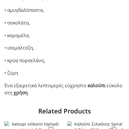
• αμυγδαλόπαστα,
• σοκολάτα,
• καραμέλα,
• ισομαλτόζη,
• κρύα πορσελάνη,
• ζύμη
Ένα εξαιρετικά λεπτομερές εύχρηστο
καλούπι
εύκολο
στη
χρήση
.
Related Products