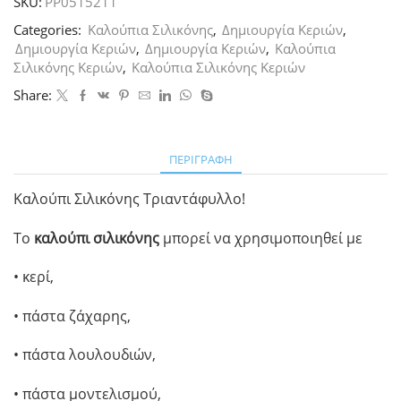
SKU:
PP0515211
τεμ
ποσότητα
Categories:
Καλούπια Σιλικόνης
,
Δημιουργία Κεριών
,
Δημιουργία Κεριών
,
Δημιουργία Κεριών
,
Καλούπια
Σιλικόνης Κεριών
,
Καλούπια Σιλικόνης Κεριών
Share:
ΠΕΡΙΓΡΑΦΉ
Καλούπι Σιλικόνης Τριαντάφυλλο!
Το
καλούπι σιλικόνης
μπορεί να χρησιμοποιηθεί με
• κερί,
• πάστα ζάχαρης,
• πάστα λουλουδιών,
• πάστα μοντελισμού,