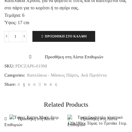
Καπελάκια Χρυσά, για να φορέσετε εσείς και οι καλεσμένοι σας
στο πάρτι για το κορίτσι ή το αγόρι σας.
Τεμάχια: 6
Ύψος: 17 cm
ΠΡΟΣΘΉΚΗ ΣΤΟ ΚΑΛΆΘΙ
Καπελάκια
Χρυσά,
6τεμ.
ποσότητα
Προσθήκη στη Λίστα Επιθυμιών
SKU:
PDCZAP6-019Μ
Categories:
Καπελάκια - Μάσκες Πάρτυ
,
Ανά Προϊόντα
Share:
Related Products
Προσθήκη στη Λίστα
Προσθήκη στη Λίστα
Επιθυμιών
Επιθυμιών