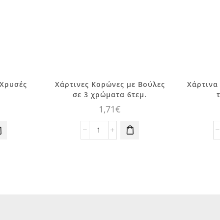
 Χρυσές
Xάρτινες Κορώνες με Βούλες
Χάρτινα
σε 3 χρώματα 6τεμ.
1,71
€
Xάρτινες
Κορώνες
με
Βούλες
σε
3
χρώματα
6τεμ.
ποσότητα