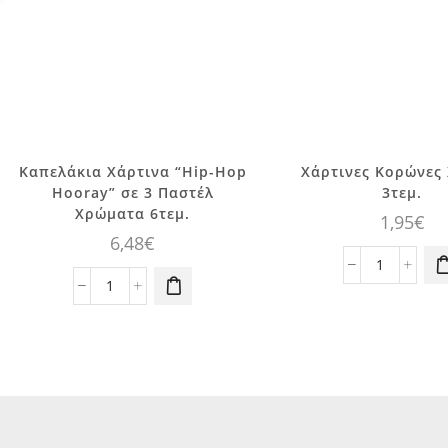
Καπελάκια Χάρτινα “Hip-Hop
Xάρτινες Κορώνες
Hooray” σε 3 Παστέλ
3τεμ.
Χρώματα 6τεμ.
1,95
€
6,48
€
Xάρτινες
Καπελάκια
Κορώνες
Χάρτινα
Χρυσές
"Hip-
3τεμ.
Hop
ποσότητα
Hooray"
σε
3
Παστέλ