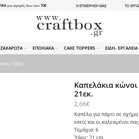
ΙΚΑ
για αγορές άνω των
70€
Η ΕΠΙΧΕΙΡΗΣΗ ΜΑΣ
ΤΟ ΕΡΓΑ
ΖΑΧΑΡΩΤΆ
ΕΠΟΧΙΑΚΆ
CAKE TOPPERS
ΕΊΔΗ- ΕΡΓΑΛΕΊ
άσκες Πάρτυ
Καπελάκια κώνοι 
21εκ.
2,66
€
Καπέλα για πάρτι σε σχήμα
εσείς και οι καλεσμένοι σας
Τεμάχια: 6
Ύψος: 21 cm