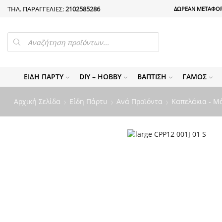
ΤΗΛ. ΠΑΡΑΓΓΕΛΙΕΣ:
2102585286
ΔΩΡΕΑΝ ΜΕΤΑΦΟΡ
PRODUCTS
SEARCH
ΕΊΔΗ ΠΆΡΤΥ
DIY – HOBBY
ΒΆΠΤΙΣΗ
ΓΆΜΟΣ
Αρχική Σελίδα
Είδη Πάρτυ
Ανά Προϊόντα
Καπελάκια - Μ