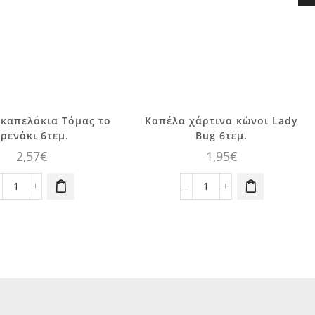
 καπελάκια Τόμας το
Καπέλα χάρτινα κώνοι Lady
τρενάκι 6τεμ.
Bug 6τεμ.
2,57
€
1,95
€
Χάρτινα
Καπέλα
καπελάκια
χάρτινα
Τόμας
κώνοι
το
Lady
τρενάκι
Bug
6τεμ.
6τεμ.
ποσότητα
ποσότητα