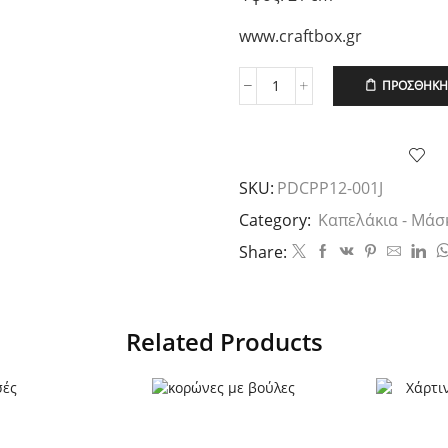
www.craftbox.gr
ΠΡΟΣΘΉΚΗ 
Καπελάκια
κώνοι
ανοιχτό
μπλέ
με
SKU:
PDCPP12-001J
χρυσές
ριγές
Category:
Καπελάκια - Μάσ
6τεμ.
Share:
21εκ.
ποσότητα
Related Products