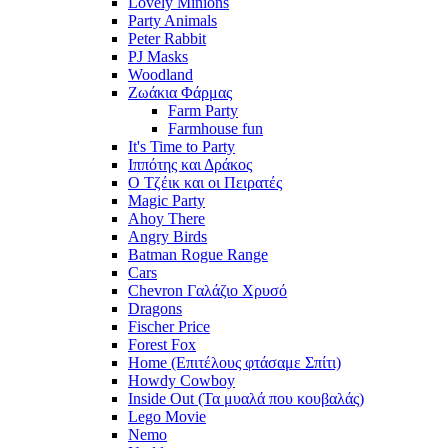
Lovely Minions
Party Animals
Peter Rabbit
PJ Masks
Woodland
Ζωάκια Φάρμας
Farm Party
Farmhouse fun
It's Time to Party
Ιππότης και Δράκος
Ο Τζέικ και οι Πειρατές
Magic Party
Ahoy There
Angry Birds
Batman Rogue Range
Cars
Chevron Γαλάζιο Χρυσό
Dragons
Fischer Price
Forest Fox
Home (Επιτέλους φτάσαμε Σπίτι)
Howdy Cowboy
Inside Out (Τα μυαλά που κουβαλάς)
Lego Movie
Nemo