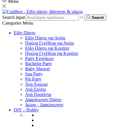
Menu
Search input
Search
Categories
Menu
Είδη Πάρτυ
Είδη Πάρτυ για Αγόρι
Πρώτα Γενέθλια για Αγόρι
Είδη Πάρτυ για Κορίτσι
Πρώτα Γενέθλια για Κορίτσι
Party Ενηλίκων
Bachelor Party
Baby Shower
Spa Party
Pet Party
Άνα Χρώμα
Ανά Σχέδιο
Ανά Προϊόντα
Διακόσμηση Πάρτυ
Δώρα – Διακόσμηση
DIY – Hobby