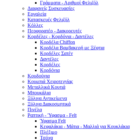
Γράμματα - Αριθμοί Φελιζόλ
Διαφανείς Συσκευασίες
Εργαλεία
Κατασκευές Φελιζόλ
Κόλλες
Περφορατέρ - Διακορευτές
Κορδέλες - Κορδόνια - Δαντέλες
Κορδέλα Chiffon
Κορδέλα Βαμβακερή με Ξέφτια
Κορδέλες Σατέν
Δαντέλες
Κορδέλες
Κορδόνια
Κουδούνια
Κουμπιά Χειροτεχνίας
Μεταλλικά Κουτιά
Μπουκάλια
Ξύλινα Αντικείμενα
Ξύλινα Διακοσμητικά
Πινέλα
Ραπτική - 'Υφασμα - Felt
Ύφασμα Felt
Κεφαλάκια - Μάτια - Μαλλιά για Κουκλάκια
Πλέξιμο
Τσόχα