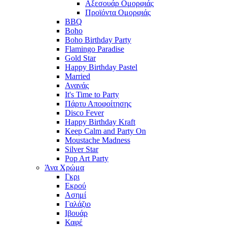
Αξεσουάρ Ομορφιάς
Προϊόντα Ομορφιάς
BBQ
Boho
Boho Birthday Party
Flamingo Paradise
Gold Star
Happy Birthday Pastel
Married
Ανανάς
It's Time to Party
Πάρτυ Αποφοίτησης
Disco Fever
Happy Birthday Kraft
Keep Calm and Party On
Moustache Madness
Silver Star
Pop Art Party
Άνα Χρώμα
Γκρι
Εκρού
Ασημί
Γαλάζιο
Ιβουάρ
Καφέ