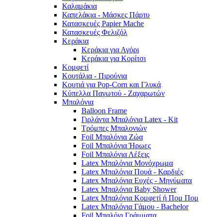
Καλαμάκια
Καπελάκια - Μάσκες Πάρτυ
Κατασκευές Papier Mache
Κατασκευές Φελιζόλ
Κεράκια
Κεράκια για Αγόρι
Κεράκια για Κορίτσι
Κομφετί
Κουτάλια - Πιρούνια
Κουτιά για Pop-Corn και Γλυκά
Κύπελλα Παγωτού - Ζαχαρωτών
Μπαλόνια
Balloon Frame
Γιρλάντα Μπαλόνια Latex - Kit
Τρόμπες Μπαλονιών
Foil Μπαλόνια Ζώα
Foil Μπαλόνια Ήρωες
Foil Μπαλόνια Λέξεις
Latex Μπαλόνια Μονόχρωμα
Latex Μπαλόνια Πουά - Καρδιές
Latex Μπαλόνια Ευχές - Μηνύματα
Latex Μπαλόνια Baby Shower
Latex Μπαλόνια Κομφετί ή Πομ Πομ
Latex Μπαλόνια Γάμου - Bachelor
Foil Μπαλόνι Γράμματα