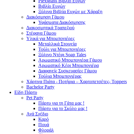
Plexiglass Βιβλίο Ευχών
Βιβλίο Ευχών
Ξύλινα Βιβλία Ευχών με Χάραξη
Διακόσμηση Γάμου
Υφάσματα Διακόσμησης
Διακοσμητικά Τραπεζιού
Στέφανα Γάμου
Υλικά για Μπομπονιέρες
Μεταλλικά Στοιχεία
Τούλι για Μπομπονιέρες
Ξύλινο Ντέφι Soap Tales
Αρωματικό Μπομπονιέρα Γάμου
Αρωματικό Κέρι Μπομπονιέρα
Διαφανείς Συσκευασίες Γάμου
Τούλια Μπομπονιέρας
Χάρτινα Πιάτα - Ποτήρια – Χαρτοπετσέτες- Toppers
Bachelor Party
Είδη Πάρτυ
Pet Party
Πάρτυ για τη Γάτα μας !
Πάρτυ για το Σκύλο μας !
Ανά Σχέδιο
Καρό
Πουά
Φλοράλ