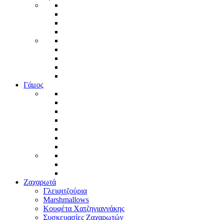
Γάμος
Ζαχαρωτά
Γλειφιτζούρια
Marshmallows
Κουφέτα Χατζηγιαννάκης
Συσκευασίες Ζαχαρωτών