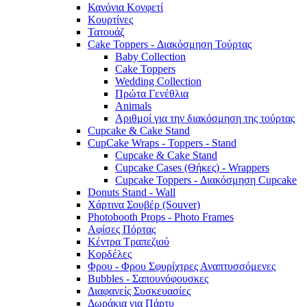
Κανόνια Κονφετί
Κουρτίνες
Τατουάζ
Cake Toppers - Διακόσμηση Τούρτας
Baby Collection
Cake Toppers
Wedding Collection
Πρώτα Γενέθλια
Animals
Αριθμοί για την διακόσμηση της τούρτας
Cupcake & Cake Stand
CupCake Wraps - Toppers - Stand
Cupcake & Cake Stand
Cupcake Cases (Θήκες) - Wrappers
Cupcake Toppers - Διακόσμηση Cupcake
Donuts Stand - Wall
Χάρτινα Σουβέρ (Souver)
Photobooth Props - Photo Frames
Αφίσες Πόρτας
Κέντρα Τραπεζιού
Κορδέλες
Φρου - Φρου Σφυρίχτρες Αναπτυσσόμενες
Bubbles - Σαπουνόφουσκες
Διαφανείς Συσκευασίες
Δωράκια για Πάρτυ