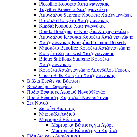
Piccolino Κουφέτα Χατζηγιαννάκης
Together Κουφέτα Χατζηγιαννάκης
Αμυγδάλου Supreme Κουφέτα Χατζηγιαννάκης
Βότσαλο Κουφέτα Χατζηγιαννάκης
Καρδιά Κουφέτα Χατζηγιαννάκης
Rondo Πολύχρωμο Κουφέτα Χατζηγιαννάκης
Αμυγδάλου Κλασικά Κουφέτα Χατζηγιαννάκης
Χατζηγιαννάκης Κουφέτα Premium Desserts
Μπισκότο Banoffee Κουφέτα Χατζηγιαννάκης
Κουφέτα Σειρά Twist Χατζηγιαννάκης
Bijoux & Bijoux Supreme Κουφέτα
Χατζηγιαννάκηs
Κουφέτα Χατζηγιαννάκης Αμυγδάλου Γεύσεις
Choco Balls Κουφέτα Χατζηγιαννάκης
Βιβλία Ευχών για Βάφτιση
Βουλοκέρι - Σφραγίδες
Ποδιά Βάφτισης Αγοριού Νονού/Νονάς
Ποδιά Βάφτισης Κοριτσιού Νονού/Νονάς
Σετ Νονού
Σαπούνι Βάπτισης
Μπουκάλι Λαδιού
Μαρτυρικά Βάπτισης
Μαρτυρικά Βάπτισης για Αγόρι
Μαρτυρικά Βάπτισης για Κορίτσι
Είδη Δώρων - Διακόσμηση