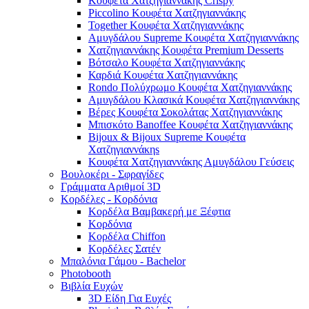
Κουφέτα Χατζηγιαννάκης Crispy
Piccolino Κουφέτα Χατζηγιαννάκης
Together Κουφέτα Χατζηγιαννάκης
Αμυγδάλου Supreme Κουφέτα Χατζηγιαννάκης
Χατζηγιαννάκης Κουφέτα Premium Desserts
Βότσαλο Κουφέτα Χατζηγιαννάκης
Καρδιά Κουφέτα Χατζηγιαννάκης
Rondo Πολύχρωμο Κουφέτα Χατζηγιαννάκης
Αμυγδάλου Κλασικά Κουφέτα Χατζηγιαννάκης
Βέρες Κουφέτα Σοκολάτας Χατζηγιαννάκης
Μπισκότο Banoffee Κουφέτα Χατζηγιαννάκης
Bijoux & Bijoux Supreme Κουφέτα
Χατζηγιαννάκηs
Κουφέτα Χατζηγιαννάκης Αμυγδάλου Γεύσεις
Βουλοκέρι - Σφραγίδες
Γράμματα Αριθμοί 3D
Κορδέλες - Κορδόνια
Κορδέλα Βαμβακερή με Ξέφτια
Κορδόνια
Κορδέλα Chiffon
Κορδέλες Σατέν
Μπαλόνια Γάμου - Bachelor
Photobooth
Βιβλία Ευχών
3D Είδη Για Ευχές