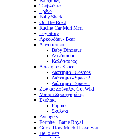
Καρχαρίες
Τουβλάκια
Τρένο
Baby Shark
On The Road
Racing Car Meri Meri
Toy Story
Αρκουδάκι - Bear
Δεινόσαυροι
Baby Dinosaur
Δεινόσαυροι
Καλόσαυρος
Διάστημα - Space
Διαστημα - Cosmos
Διάστημα - Space 2
Διάστημα - Space 1
Ζωάκια Ζούγκλας Get Wild
Μπομπ Σφουγγαράκης
Σκυλάκι
Puppies
Σκυλάκι
Avengers
Fortnite - Battle Royal
Guess How Much I Love You
Hello Pets