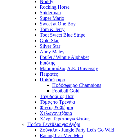
Noddy
Rocking Horse
Spiderman
Super Mario
Sweet at One Boy
Tom & Jerry
Toot Sweet Blue Stripe
Gold Star
Silver Star
Ahoy Matey
Γουΐνι / Winnie Alphabet
Ιππότης
Μπαμπούλας Α.Ε. University
Πειρατές
Ποδόσφαιρο
Ποδόσφαιρο Champions
Football Gold
Ταχυδρόμος Πατ
Τόμας το Τρενάκι
Φινέας & Φέρμπ
Χελωνονιτζάκια
Χένρι Τερατοαγκαλίτσας
Πρώτα Γενέθλια για Αγόρι
Ζούγκλα - Jungle Party Let's Go Wild
Racing Car Meri Meri