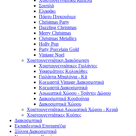
Χριστουγεννιάτικα Καπέλα
Σουπλά
Ελαφάκι
Πάρτυ Πιγκουίνων
Christmas Party
Dazzling Christmas
Merry Christmas
Christmas Metallics
Holly Pop
Party Porcelain Gold
Vintage Noel
Χριστουγεννιάτικη Διακόσμηση
Χριστουγεννιάτικες Γιρλάντες
Υφασμάτινες Κολοκύθες
Γιρλάντα Μπαλόνια - Kit
Κρεμαστά Vintage Διακοσμητικά
Κρεμαστά Διακοσμητικά
Αρωματικά Χώρου - Τσάντες Δώρου
Διακοσμητικά Κουδούνια
Διακοσμητικά Χώρου
Χριστουγεννιάτικα Αρωματικά Χώρου - Κεριά
Χριστουγεννιάτικες Κούπες
Διακοσμητικά
Εκπαιδευτικά Επιτραπέζια
Ξύλινα Διακοσμητικά