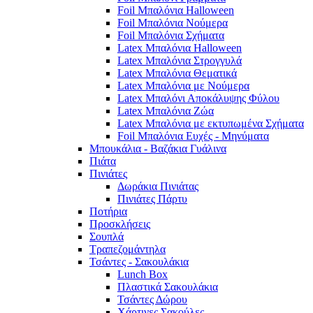
Foil Μπαλόνια Halloween
Foil Μπαλόνια Νούμερα
Foil Μπαλόνια Σχήματα
Latex Μπαλόνια Halloween
Latex Μπαλόνια Στρογγυλά
Latex Μπαλόνια Θεματικά
Latex Μπαλόνια με Νούμερα
Latex Μπαλόνι Αποκάλυψης Φύλου
Latex Μπαλόνια Ζώα
Latex Μπαλόνια με εκτυπωμένα Σχήματα
Foil Μπαλόνια Ευχές - Μηνύματα
Μπουκάλια - Βαζάκια Γυάλινα
Πιάτα
Πινιάτες
Δωράκια Πινιάτας
Πινιάτες Πάρτυ
Ποτήρια
Προσκλήσεις
Σουπλά
Τραπεζομάντηλα
Τσάντες - Σακουλάκια
Lunch Box
Πλαστικά Σακουλάκια
Τσάντες Δώρου
Χάρτινες Σακούλες