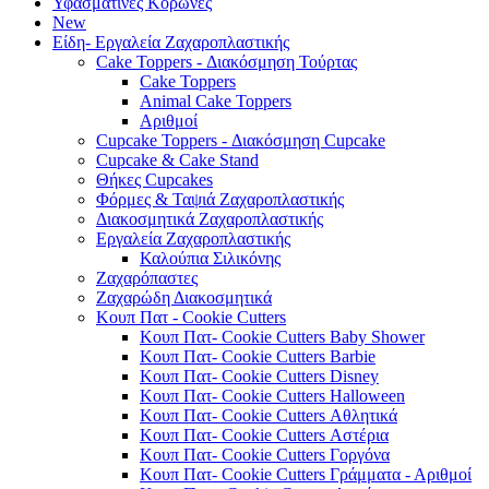
Υφασμάτινες Κορώνες
New
Είδη- Εργαλεία Ζαχαροπλαστικής
Cake Toppers - Διακόσμηση Τούρτας
Cake Toppers
Animal Cake Toppers
Αριθμοί
Cupcake Toppers - Διακόσμηση Cupcake
Cupcake & Cake Stand
Θήκες Cupcakes
Φόρμες & Ταψιά Ζαχαροπλαστικής
Διακοσμητικά Ζαχαροπλαστικής
Εργαλεία Ζαχαροπλαστικής
Καλούπια Σιλικόνης
Ζαχαρόπαστες
Ζαχαρώδη Διακοσμητικά
Κουπ Πατ - Cookie Cutters
Κουπ Πατ- Cookie Cutters Baby Shower
Κουπ Πατ- Cookie Cutters Barbie
Κουπ Πατ- Cookie Cutters Disney
Κουπ Πατ- Cookie Cutters Halloween
Κουπ Πατ- Cookie Cutters Αθλητικά
Κουπ Πατ- Cookie Cutters Αστέρια
Κουπ Πατ- Cookie Cutters Γοργόνα
Κουπ Πατ- Cookie Cutters Γράμματα - Αριθμοί