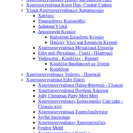
Χριστουεννιάτικα Κουπ Πατ- Cookie Cutters
Υλικά Χριστουγεννιάτικων Κατασκευών
Χάντρες
Υφασμάτινες Κολοκύθες
Διάφορα Υλικά
Δημιουργία Κεριών
Καλούπια Σιλικόνης Κεριών
Πρώτες Ύλες και Εργαλεία Κεριού
Χριστουγεννιάτικα Μεταλλικά Στοιχεία
Είδη από Plexiglass - Γυαλί - Πλαστικό
Υφάσματα - Κορδέλες - Runner
Κορδέλα βαμβακερή με ξέφτια
Κορδόνια
Χριστουγεννιάτικες Τσάντες - Πουγκιά
Χριστουγεννιάτικα Είδη Πάρτι
Χριστουγεννιάτικα Πιάτα Φαγητού - Γλυκού
Χριστουγεννιάτικα Ποτήρια Χάρτινα
Jolly Christmas Party Meri Meri
Χριστουγεννιάτικες Συσκευασίες Cup cake -
Γλυκών κλπ
Χριστουγεννιάτικα Τραπεζομάντηλα
Joyful Snowman
Χριστουγεννιάτικες Χαρτοπετσέτες
Festive Motif