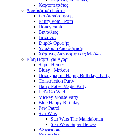
Χαρτοπετσέτες
Διακόσμηση Πάρτυ
Σετ Διακόσμησης
Fluffy Pom - Pom
Honeycomb
Βεντάλιες
Γιρλάντες
Σπιράλ Οροφής
Υπόλοιπη Διακόσμηση
Χάρτινες Διακοσμητικές Μπάλες
Είδη Πάρτυ για Αγόρι
Super Heroes
Bluey - Μπλουι
Πολύχρωμο "Happy Birthday" Party
Construction Party
Harry Potter Magic Party
Let's Go Wild
Mickey Mouse Party
Blue Happy Birthday
Paw Patrol
Star Wars
Star Wars The Mandalorian
Star Wars Super Heroes
Αλιγάτορας