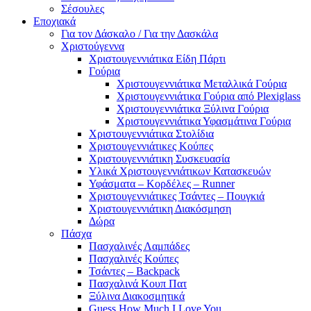
Σέσουλες
Εποχιακά
Για τον Δάσκαλο / Για την Δασκάλα
Χριστούγεννα
Χριστουγεννιάτικα Είδη Πάρτι
Γούρια
Χριστουγεννιάτικα Μεταλλικά Γούρια
Χριστουγεννιάτικα Γούρια από Plexiglass
Χριστουγεννιάτικα Ξύλινα Γούρια
Χριστουγεννιάτικα Υφασμάτινα Γούρια
Χριστουγεννιάτικα Στολίδια
Χριστουγεννιάτικες Κούπες
Χριστουγεννιάτικη Συσκευασία
Υλικά Χριστουγεννιάτικων Κατασκευών
Υφάσματα – Κορδέλες – Runner
Χριστουγεννιάτικες Τσάντες – Πουγκιά
Χριστουγεννιάτικη Διακόσμηση
Δώρα
Πάσχα
Πασχαλινές Λαμπάδες
Πασχαλινές Κούπες
Τσάντες – Backpack
Πασχαλινά Κουπ Πατ
Ξύλινα Διακοσμητικά
Guess How Much I Love You