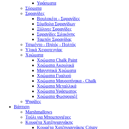
Υφάσματα
Σύρματα
Σφραγίδες
Βουλοκέρι - Σφραγίδες
Σύμβολα Σφραγίδων
Ξύλινες Σφραγίδες
Σφραγίδες Σιλικόνης
Ταμπόν Σφραγίδας
Τσιμέντο - Πηλός - Πολτός
Υλικά Χειροτεχνίας
Χρώματα
Χρώματα Chalk Paint
Χρώματα Ακρυλικά
Μαγνητικά Χρώματα
Χρώματα Γυαλιού
Χρώματα Μαυροπίνακα - Chalk
Χρώματα Μεταλλικά
Χρώματα Υφάσματος
Χρώματα Φωσφοριζέ
Ψηφίδες
Βάπτιση
Marshmallows
Τούλι για Μπομπονιέρες
Κουφέτα Χατζηγιαννάκης
Κουφέτα Χατζηγιαννάκης Crispy