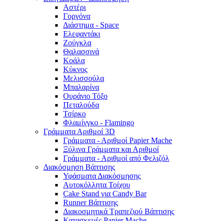
Αστέρι
Γοργόνα
Διάστημα - Space
Ελεφαντάκι
Ζούγκλα
Θαλασσινά
Κοάλα
Κύκνος
Μελισσούλα
Μπαλαρίνα
Ουράνιο Τόξο
Πεταλούδα
Τσίρκο
Φλαμίνγκο - Flamingo
Γράμματα Αριθμοί 3D
Γράμματα - Αριθμοί Papier Mache
Ξύλινα Γράμματα και Αριθμοί
Γράμματα - Αριθμοί από Φελιζόλ
Διακόσμηση Βάπτισης
Υφάσματα Διακόσμησης
Αυτοκόλλητα Τοίχου
Cake Stand για Candy Bar
Runner Βάπτισης
Διακοσμητικά Τραπεζιού Βάπτισης
Κατασκευές Papier Mache