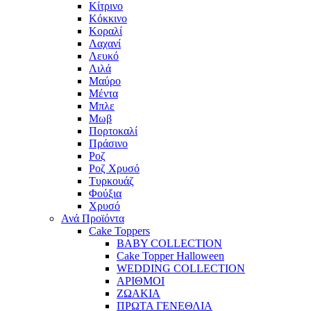
Κίτρινο
Κόκκινο
Κοραλί
Λαχανί
Λευκό
Λιλά
Μαύρο
Μέντα
Μπλε
Μωβ
Πορτοκαλί
Πράσινο
Ροζ
Ροζ Χρυσό
Τυρκουάζ
Φούξια
Χρυσό
Ανά Προϊόντα
Cake Toppers
BABY COLLECTION
Cake Topper Halloween
WEDDING COLLECTION
ΑΡΙΘΜΟΙ
ΖΩΑΚΙΑ
ΠΡΩΤΑ ΓΕΝΕΘΛΙΑ