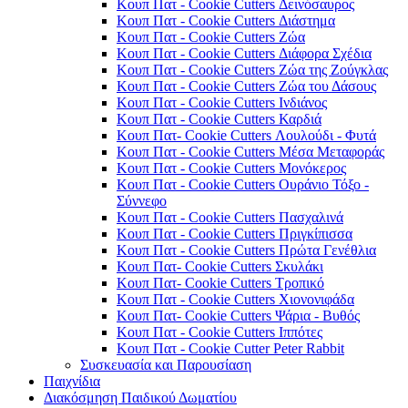
Κουπ Πατ - Cookie Cutters Δεινόσαυρος
Κουπ Πατ - Cookie Cutters Διάστημα
Κουπ Πατ - Cookie Cutters Ζώα
Κουπ Πατ - Cookie Cutters Διάφορα Σχέδια
Κουπ Πατ - Cookie Cutters Ζώα της Ζούγκλας
Κουπ Πατ - Cookie Cutters Ζώα του Δάσους
Κουπ Πατ - Cookie Cutters Ινδιάνος
Κουπ Πατ - Cookie Cutters Καρδιά
Κουπ Πατ- Cookie Cutters Λουλούδι - Φυτά
Κουπ Πατ - Cookie Cutters Μέσα Μεταφοράς
Κουπ Πατ - Cookie Cutters Μονόκερος
Κουπ Πατ - Cookie Cutters Ουράνιο Τόξο -
Σύννεφο
Κουπ Πατ - Cookie Cutters Πασχαλινά
Κουπ Πατ - Cookie Cutters Πριγκίπισσα
Κουπ Πατ - Cookie Cutters Πρώτα Γενέθλια
Κουπ Πατ- Cookie Cutters Σκυλάκι
Κουπ Πατ- Cookie Cutters Τροπικό
Κουπ Πατ - Cookie Cutters Χιονονιφάδα
Κουπ Πατ- Cookie Cutters Ψάρια - Βυθός
Κουπ Πατ - Cookie Cutters Ιππότες
Κουπ Πατ - Cookie Cutter Peter Rabbit
Συσκευασία και Παρουσίαση
Παιχνίδια
Διακόσμηση Παιδικού Δωματίου