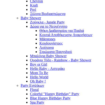
Chevron
Kraft
Ριγέ
Ξύλινα Βιοδιασπώμενα
Baby Shower
Ζούγκλα - Jungle Party
Δώρα για το Νεογέννητο
Θήκη Διαβατηρίου για Παιδιά
Κουτιά Αποθήκευσης Αναμνήσεων
Milestones
Κουδουνίστρες
Λούτρινα
Στρώματα Παιχνιδιού
Μπαλόνια Baby Shower
Ουράνιο Τόξο - Rainbow - Baby Shower
Boy or Girl
Hello Baby - Αστεράκι
Mom To Be
Hello World
Oh Baby !
Party Ενηλίκων
Floral
Colorful "Happy Birthday" Party
Blue Happy Birthday Party
Spa Party