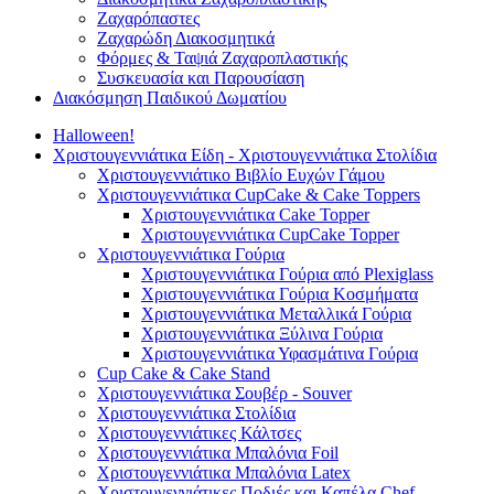
Ζαχαρόπαστες
Ζαχαρώδη Διακοσμητικά
Φόρμες & Ταψιά Ζαχαροπλαστικής
Συσκευασία και Παρουσίαση
Διακόσμηση Παιδικού Δωματίου
Halloween!
Χριστουγεννιάτικα Είδη - Χριστουγεννιάτικα Στολίδια
Χριστουγεννιάτικο Βιβλίο Ευχών Γάμου
Χριστουγεννιάτικα CupCake & Cake Toppers
Χριστουγεννιάτικα Cake Topper
Χριστουγεννιάτικα CupCake Topper
Χριστουγεννιάτικα Γούρια
Χριστουγεννιάτικα Γούρια από Plexiglass
Χριστουγεννιάτικα Γούρια Κοσμήματα
Χριστουγεννιάτικα Μεταλλικά Γούρια
Χριστουγεννιάτικα Ξύλινα Γούρια
Χριστουγεννιάτικα Υφασμάτινα Γούρια
Cup Cake & Cake Stand
Χριστουγεννιάτικα Σουβέρ - Souver
Χριστουγεννιάτικα Στολίδια
Χριστουγεννιάτικες Κάλτσες
Χριστουγεννιάτικα Μπαλόνια Foil
Χριστουγεννιάτικα Μπαλόνια Latex
Χριστουγεννιάτικες Ποδιές και Καπέλα Chef