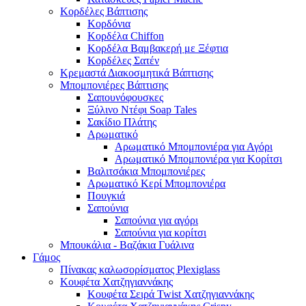
Κορδέλες Βάπτισης
Κορδόνια
Κορδέλα Chiffon
Κορδέλα Βαμβακερή με Ξέφτια
Κορδέλες Σατέν
Κρεμαστά Διακοσμητικά Βάπτισης
Μπομπονιέρες Βάπτισης
Σαπουνόφουσκες
Ξύλινο Ντέφι Soap Tales
Σακίδιο Πλάτης
Αρωματικό
Αρωματικό Μπομπονιέρα για Αγόρι
Αρωματικό Μπομπονιέρα για Κορίτσι
Βαλιτσάκια Μπομπονιέρες
Αρωματικό Κερί Μπομπονιέρα
Πουγκιά
Σαπούνια
Σαπούνια για αγόρι
Σαπούνια για κορίτσι
Μπουκάλια - Βαζάκια Γυάλινα
Γάμος
Πίνακας καλωσορίσματος Plexiglass
Κουφέτα Χατζηγιαννάκης
Κουφέτα Σειρά Twist Χατζηγιαννάκης