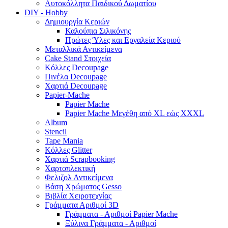
Αυτοκόλλητα Παιδικού Δωματίου
DIY - Hobby
Δημιουργία Κεριών
Καλούπια Σιλικόνης
Πρώτες Ύλες και Εργαλεία Κεριού
Μεταλλικά Αντικείμενα
Cake Stand Στοιχεία
Κόλλες Decoupage
Πινέλα Decoupage
Χαρτιά Decoupage
Papier-Mache
Papier Mache
Papier Mache Μεγέθη από XL εώς XXXL
Album
Stencil
Tape Mania
Κόλλες Glitter
Χαρτιά Scrapbooking
Χαρτοπλεκτική
Φελιζολ Αντικείμενα
Βάση Χρώματος Gesso
Βιβλία Χειροτεχνίας
Γράμματα Αριθμοί 3D
Γράμματα - Αριθμοί Papier Mache
Ξύλινα Γράμματα - Αριθμοί