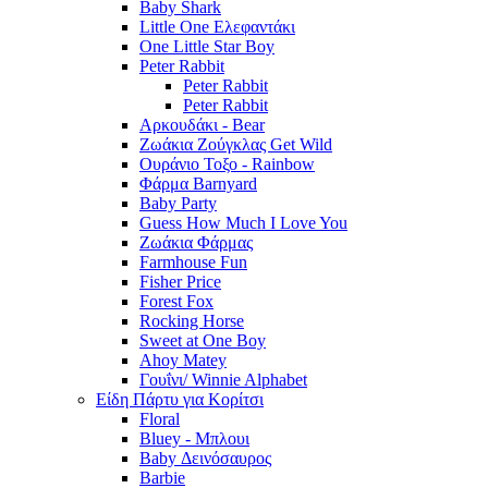
Baby Shark
Little One Ελεφαντάκι
One Little Star Boy
Peter Rabbit
Peter Rabbit
Peter Rabbit
Αρκουδάκι - Bear
Ζωάκια Ζούγκλας Get Wild
Ουράνιο Τοξο - Rainbow
Φάρμα Barnyard
Baby Party
Guess How Much I Love You
Ζωάκια Φάρμας
Farmhouse Fun
Fisher Price
Forest Fox
Rocking Horse
Sweet at One Boy
Ahoy Matey
Γουΐνι/ Winnie Alphabet
Είδη Πάρτυ για Κορίτσι
Floral
Bluey - Μπλουι
Baby Δεινόσαυρος
Barbie