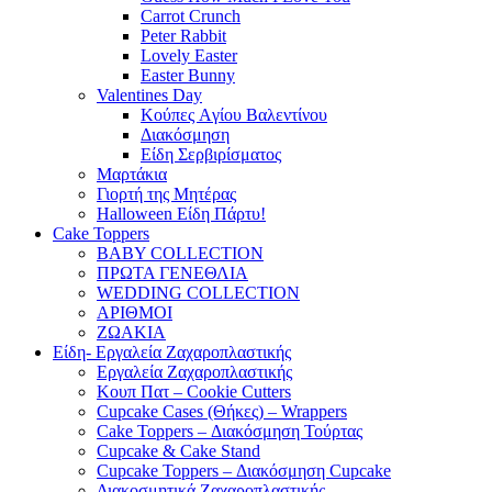
Carrot Crunch
Peter Rabbit
Lovely Easter
Easter Bunny
Valentines Day
Κούπες Aγίου Βαλεντίνου
Διακόσμηση
Είδη Σερβιρίσματος
Μαρτάκια
Γιορτή της Μητέρας
Halloween Είδη Πάρτυ!
Cake Toppers
BABY COLLECTION
ΠΡΩΤΑ ΓΕΝΕΘΛΙΑ
WEDDING COLLECTION
ΑΡΙΘΜΟΙ
ΖΩΑΚΙΑ
Είδη- Εργαλεία Ζαχαροπλαστικής
Εργαλεία Ζαχαροπλαστικής
Κουπ Πατ – Cookie Cutters
Cupcake Cases (Θήκες) – Wrappers
Cake Toppers – Διακόσμηση Τούρτας
Cupcake & Cake Stand
Cupcake Toppers – Διακόσμηση Cupcake
Διακοσμητικά Ζαχαροπλαστικής