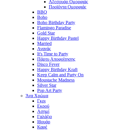
Αξεσουάρ Ομορφιάς
Προϊόντα Ομορφιάς
BBQ
Boho
Boho Birthday Party
Flamingo Paradise
Gold Star
Happy Birthday Pastel
Married
Ανανάς
It's Time to Party
Πάρτυ Αποφοίτησης
Disco Fever
Happy Birthday Kraft
Keep Calm and Party On
Moustache Madness
Silver Star
Pop Art Party
Άνα Χρώμα
Γκρι
Εκρού
Ασημί
Γαλάζιο
Ιβουάρ
Καφέ