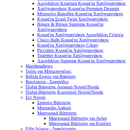
Αμυγδάλου Κλασικά Κουφέτα Χατζηγιαννάκης
Χατζηγιαννάκης Κουφέτα Premium Desserts
Μπισκότο Banoffee Κουφέτα Χατζηγιαννάκης
Κουφέτα Σειρά Twist Χατζηγιαννάκης
Bijoux & Bijoux Supreme Κουφέτα
Χατζηγιαννάκηs
Κουφέτα Χατζηγιαννάκης Αμυγδάλου Γεύσεις
Choco Balls Κουφέτα Χατζηγιαννάκης
Κουφέτα Χατζηγιαννάκης Crispy
Piccolino Κουφέτα Χατζηγιαννάκης
Together Κουφέτα Χατζηγιαννάκης
Αμυγδάλου Supreme Κουφέτα Χατζηγιαννάκης
Marshmallows
Τούλι για Μπομπονιέρες
Βιβλία Ευχών για Βάφτιση
Βουλοκέρι - Σφραγίδες
Ποδιά Βάφτισης Αγοριού Νονού/Νονάς
Ποδιά Βάφτισης Κοριτσιού Νονού/Νονάς
Σετ Νονού
Σαπούνι Βάπτισης
Μπουκάλι Λαδιού
Μαρτυρικά Βάπτισης
Μαρτυρικά Βάπτισης για Αγόρι
Μαρτυρικά Βάπτισης για Κορίτσι
Είδη Δώρων - Διακόσμηση