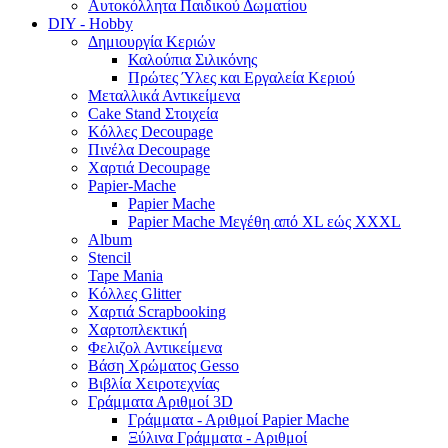
Αυτοκόλλητα Παιδικού Δωματίου
DIY - Hobby
Δημιουργία Κεριών
Καλούπια Σιλικόνης
Πρώτες Ύλες και Εργαλεία Κεριού
Μεταλλικά Αντικείμενα
Cake Stand Στοιχεία
Κόλλες Decoupage
Πινέλα Decoupage
Χαρτιά Decoupage
Papier-Mache
Papier Mache
Papier Mache Μεγέθη από XL εώς XXXL
Album
Stencil
Tape Mania
Κόλλες Glitter
Χαρτιά Scrapbooking
Χαρτοπλεκτική
Φελιζολ Αντικείμενα
Βάση Χρώματος Gesso
Βιβλία Χειροτεχνίας
Γράμματα Αριθμοί 3D
Γράμματα - Αριθμοί Papier Mache
Ξύλινα Γράμματα - Αριθμοί