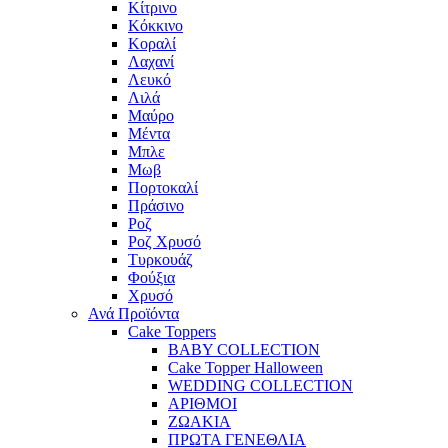
Κίτρινο
Κόκκινο
Κοραλί
Λαχανί
Λευκό
Λιλά
Μαύρο
Μέντα
Μπλε
Μωβ
Πορτοκαλί
Πράσινο
Ροζ
Ροζ Χρυσό
Τυρκουάζ
Φούξια
Χρυσό
Ανά Προϊόντα
Cake Toppers
BABY COLLECTION
Cake Topper Halloween
WEDDING COLLECTION
ΑΡΙΘΜΟΙ
ΖΩΑΚΙΑ
ΠΡΩΤΑ ΓΕΝΕΘΛΙΑ