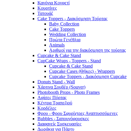
Κανόνια Κονφετί
Κουρτίνες
Τατουάζ
Cake Toppers - Διακόσμηση Τούρτας
Baby Collection
Cake Toppers
Wedding Collection
Πρώτα Γενέθλια
Animals
Αριθμοί για την διακόσμηση της τούρτας
Cupcake & Cake Stand
CupCake Wraps - Toppers - Stand
Cupcake & Cake Stand
Cupcake Cases (Θήκες) - Wrappers
Cupcake Toppers - Διακόσμηση Cupcake
Donuts Stand - Wall
Χάρτινα Σουβέρ (Souver)
Photobooth Props - Photo Frames
Αφίσες Πόρτας
Κέντρα Τραπεζιού
Κορδέλες
Φρου - Φρου Σφυρίχτρες Αναπτυσσόμενες
Bubbles - Σαπουνόφουσκες
Διαφανείς Συσκευασίες
Δωράκια για Πάρτυ