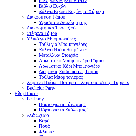
Plexiglass Βιβλίο Ευχών
Βιβλίο Ευχών
Ξύλινα Βιβλία Ευχών με Χάραξη
Διακόσμηση Γάμου
Υφάσματα Διακόσμησης
Διακοσμητικά Τραπεζιού
Στέφανα Γάμου
Υλικά για Μπομπονιέρες
Τούλι για Μπομπονιέρες
Ξύλινο Ντέφι Soap Tales
Μεταλλικά Στοιχεία
Αρωματικό Μπομπονιέρα Γάμου
Αρωματικό Κέρι Μπομπονιέρα
Διαφανείς Συσκευασίες Γάμου
Τούλια Μπομπονιέρας
Χάρτινα Πιάτα - Ποτήρια – Χαρτοπετσέτες- Toppers
Bachelor Party
Είδη Πάρτυ
Pet Party
Πάρτυ για τη Γάτα μας !
Πάρτυ για το Σκύλο μας !
Ανά Σχέδιο
Καρό
Πουά
Φλοράλ