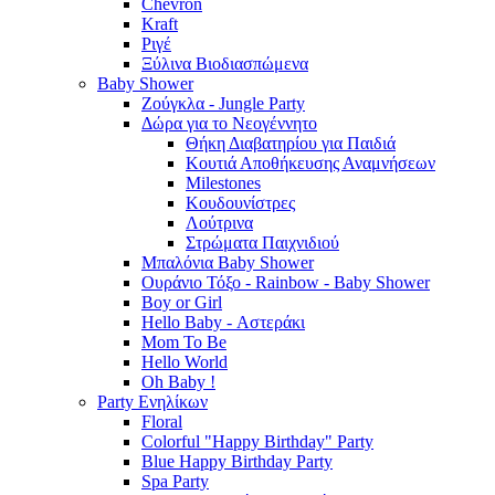
Chevron
Kraft
Ριγέ
Ξύλινα Βιοδιασπώμενα
Baby Shower
Ζούγκλα - Jungle Party
Δώρα για το Νεογέννητο
Θήκη Διαβατηρίου για Παιδιά
Κουτιά Αποθήκευσης Αναμνήσεων
Milestones
Κουδουνίστρες
Λούτρινα
Στρώματα Παιχνιδιού
Μπαλόνια Baby Shower
Ουράνιο Τόξο - Rainbow - Baby Shower
Boy or Girl
Hello Baby - Αστεράκι
Mom To Be
Hello World
Oh Baby !
Party Ενηλίκων
Floral
Colorful "Happy Birthday" Party
Blue Happy Birthday Party
Spa Party