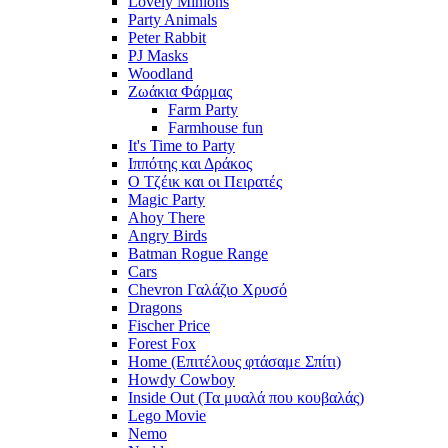
Lovely Minions
Party Animals
Peter Rabbit
PJ Masks
Woodland
Ζωάκια Φάρμας
Farm Party
Farmhouse fun
It's Time to Party
Ιππότης και Δράκος
Ο Τζέικ και οι Πειρατές
Magic Party
Ahoy There
Angry Birds
Batman Rogue Range
Cars
Chevron Γαλάζιο Χρυσό
Dragons
Fischer Price
Forest Fox
Home (Επιτέλους φτάσαμε Σπίτι)
Howdy Cowboy
Inside Out (Τα μυαλά που κουβαλάς)
Lego Movie
Nemo