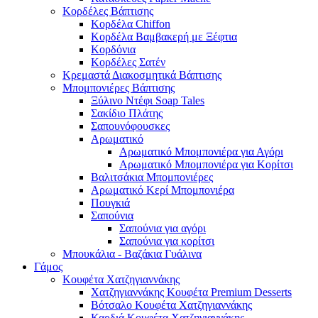
Κορδέλες Βάπτισης
Κορδέλα Chiffon
Κορδέλα Βαμβακερή με Ξέφτια
Κορδόνια
Κορδέλες Σατέν
Κρεμαστά Διακοσμητικά Βάπτισης
Μπομπονιέρες Βάπτισης
Ξύλινο Ντέφι Soap Tales
Σακίδιο Πλάτης
Σαπουνόφουσκες
Αρωματικό
Αρωματικό Μπομπονιέρα για Αγόρι
Αρωματικό Μπομπονιέρα για Κορίτσι
Βαλιτσάκια Μπομπονιέρες
Αρωματικό Κερί Μπομπονιέρα
Πουγκιά
Σαπούνια
Σαπούνια για αγόρι
Σαπούνια για κορίτσι
Μπουκάλια - Βαζάκια Γυάλινα
Γάμος
Κουφέτα Χατζηγιαννάκης
Χατζηγιαννάκης Κουφέτα Premium Desserts
Βότσαλο Κουφέτα Χατζηγιαννάκης
Καρδιά Κουφέτα Χατζηγιαννάκης