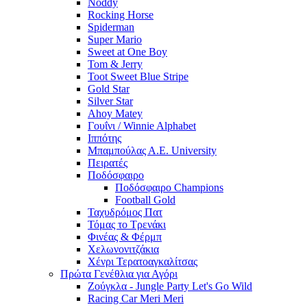
Noddy
Rocking Horse
Spiderman
Super Mario
Sweet at One Boy
Tom & Jerry
Toot Sweet Blue Stripe
Gold Star
Silver Star
Ahoy Matey
Γουΐνι / Winnie Alphabet
Ιππότης
Μπαμπούλας Α.Ε. University
Πειρατές
Ποδόσφαιρο
Ποδόσφαιρο Champions
Football Gold
Ταχυδρόμος Πατ
Τόμας το Τρενάκι
Φινέας & Φέρμπ
Χελωνονιτζάκια
Χένρι Τερατοαγκαλίτσας
Πρώτα Γενέθλια για Αγόρι
Ζούγκλα - Jungle Party Let's Go Wild
Racing Car Meri Meri