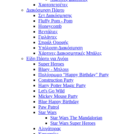
Χαρτοπετσέτες
Διακόσμηση Πάρτυ
Σετ Διακόσμησης
Fluffy Pom - Pom
Honeycomb
Βεντάλιες
Γιρλάντες
Σπιράλ Οροφής
Υπόλοιπη Διακόσμηση
Χάρτινες Διακοσμητικές Μπάλες
Είδη Πάρτυ για Αγόρι
Super Heroes
Bluey - Μπλουι
Πολύχρωμο "Happy Birthday" Party
Construction Party
Harry Potter Magic Party
Let's Go Wild
Mickey Mouse Party
Blue Happy Birthday
Paw Patrol
Star Wars
Star Wars The Mandalorian
Star Wars Super Heroes
Αλιγάτορας
Καρχαρίες