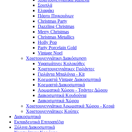
Σουπλά
Ελαφάκι
Πάρτυ Πιγκουίνων
Christmas Party
Dazzling Christmas
Merry Christmas
Christmas Metallics
Holly Pop
Party Porcelain Gold
Vintage Noel
Χριστουγεννιάτικη Διακόσμηση
Υφασμάτινες Κολοκύθες
Χριστουγεννιάτικες Γιρλάντες
Γιρλάντα Μπαλόνια - Kit
Κρεμαστά Vintage Διακοσμητικά
Κρεμαστά Διακοσμητικά
Αρωματικά Χώρου - Τσάντες Δώρου
Διακοσμητικά Κουδούνια
Διακοσμητικά Χώρου
Χριστουγεννιάτικα Αρωματικά Χώρου - Κεριά
Χριστουγεννιάτικες Κούπες
Διακοσμητικά
Εκπαιδευτικά Επιτραπέζια
Ξύλινα Διακοσμητικά