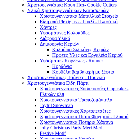
Χριστουεννιάτικα Κουπ Πατ- Cookie Cutters
Υλικά Χριστουγεννιάτικων Κατασκευών
Χριστουγεννιάτικα Μεταλλικά Στοιχεία
Είδη από Plexiglass - Γυαλί - Πλαστικό
Χάντρες
Υφασμάτινες Κολοκύθες
Διάφορα Υλικά
Δημιουργία Κεριών
Καλούπια Σιλικόνης Κεριών
Πρώτες Ύλες και Εργαλεία Κεριού
Υφάσματα - Κορδέλες - Runner
Κορδόνια
Κορδέλα βαμβακερή με ξέφτια
Χριστουγεννιάτικες Τσάντες - Πουγκιά
Χριστουγεννιάτικα Είδη Πάρτι
Χριστουγεννιάτικες Συσκευασίες Cup cake -
Γλυκών κλπ
Χριστουγεννιάτικα Τραπεζομάντηλα
Joyful Snowman
Χριστουγεννιάτικες Χαρτοπετσέτες
Χριστουγεννιάτικα Πιάτα Φαγητού - Γλυκού
Χριστουγεννιάτικα Ποτήρια Χάρτινα
Jolly Christmas Party Meri Meri
Festive Motif
Χριστουγεννιάτικα Καπέλα