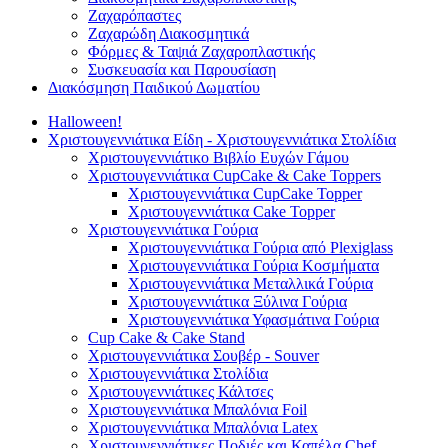
Ζαχαρόπαστες
Ζαχαρώδη Διακοσμητικά
Φόρμες & Ταψιά Ζαχαροπλαστικής
Συσκευασία και Παρουσίαση
Διακόσμηση Παιδικού Δωματίου
Halloween!
Χριστουγεννιάτικα Είδη - Χριστουγεννιάτικα Στολίδια
Χριστουγεννιάτικο Βιβλίο Ευχών Γάμου
Χριστουγεννιάτικα CupCake & Cake Toppers
Χριστουγεννιάτικα CupCake Topper
Χριστουγεννιάτικα Cake Topper
Χριστουγεννιάτικα Γούρια
Χριστουγεννιάτικα Γούρια από Plexiglass
Χριστουγεννιάτικα Γούρια Κοσμήματα
Χριστουγεννιάτικα Μεταλλικά Γούρια
Χριστουγεννιάτικα Ξύλινα Γούρια
Χριστουγεννιάτικα Υφασμάτινα Γούρια
Cup Cake & Cake Stand
Χριστουγεννιάτικα Σουβέρ - Souver
Χριστουγεννιάτικα Στολίδια
Χριστουγεννιάτικες Κάλτσες
Χριστουγεννιάτικα Μπαλόνια Foil
Χριστουγεννιάτικα Μπαλόνια Latex
Χριστουγεννιάτικες Ποδιές και Καπέλα Chef