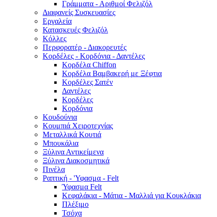
Γράμματα - Αριθμοί Φελιζόλ
Διαφανείς Συσκευασίες
Εργαλεία
Κατασκευές Φελιζόλ
Κόλλες
Περφορατέρ - Διακορευτές
Κορδέλες - Κορδόνια - Δαντέλες
Κορδέλα Chiffon
Κορδέλα Βαμβακερή με Ξέφτια
Κορδέλες Σατέν
Δαντέλες
Κορδέλες
Κορδόνια
Κουδούνια
Κουμπιά Χειροτεχνίας
Μεταλλικά Κουτιά
Μπουκάλια
Ξύλινα Αντικείμενα
Ξύλινα Διακοσμητικά
Πινέλα
Ραπτική - 'Υφασμα - Felt
Ύφασμα Felt
Κεφαλάκια - Μάτια - Μαλλιά για Κουκλάκια
Πλέξιμο
Τσόχα