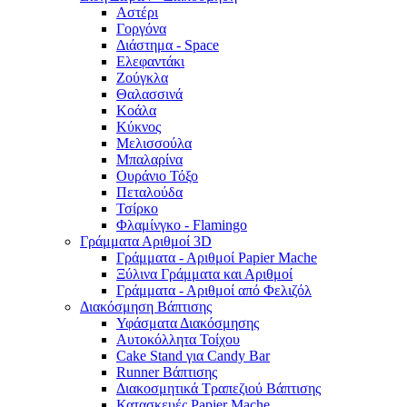
Αστέρι
Γοργόνα
Διάστημα - Space
Ελεφαντάκι
Ζούγκλα
Θαλασσινά
Κοάλα
Κύκνος
Μελισσούλα
Μπαλαρίνα
Ουράνιο Τόξο
Πεταλούδα
Τσίρκο
Φλαμίνγκο - Flamingo
Γράμματα Αριθμοί 3D
Γράμματα - Αριθμοί Papier Mache
Ξύλινα Γράμματα και Αριθμοί
Γράμματα - Αριθμοί από Φελιζόλ
Διακόσμηση Βάπτισης
Υφάσματα Διακόσμησης
Αυτοκόλλητα Τοίχου
Cake Stand για Candy Bar
Runner Βάπτισης
Διακοσμητικά Τραπεζιού Βάπτισης
Κατασκευές Papier Mache