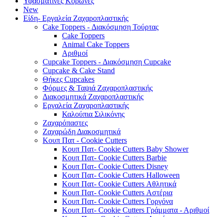
Υφασμάτινες Κορώνες
New
Είδη- Εργαλεία Ζαχαροπλαστικής
Cake Toppers - Διακόσμηση Τούρτας
Cake Toppers
Animal Cake Toppers
Αριθμοί
Cupcake Toppers - Διακόσμηση Cupcake
Cupcake & Cake Stand
Θήκες Cupcakes
Φόρμες & Ταψιά Ζαχαροπλαστικής
Διακοσμητικά Ζαχαροπλαστικής
Εργαλεία Ζαχαροπλαστικής
Καλούπια Σιλικόνης
Ζαχαρόπαστες
Ζαχαρώδη Διακοσμητικά
Κουπ Πατ - Cookie Cutters
Κουπ Πατ- Cookie Cutters Baby Shower
Κουπ Πατ- Cookie Cutters Barbie
Κουπ Πατ- Cookie Cutters Disney
Κουπ Πατ- Cookie Cutters Halloween
Κουπ Πατ- Cookie Cutters Αθλητικά
Κουπ Πατ- Cookie Cutters Αστέρια
Κουπ Πατ- Cookie Cutters Γοργόνα
Κουπ Πατ- Cookie Cutters Γράμματα - Αριθμοί