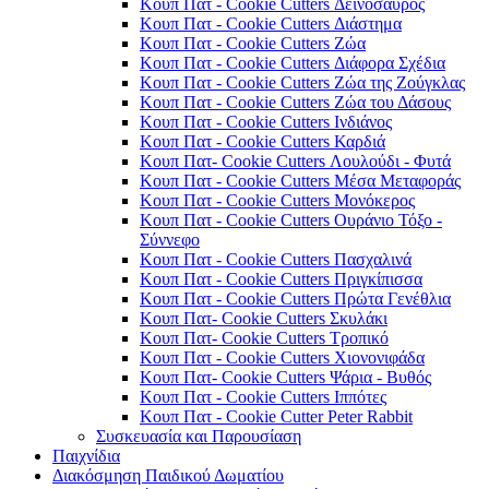
Κουπ Πατ - Cookie Cutters Δεινόσαυρος
Κουπ Πατ - Cookie Cutters Διάστημα
Κουπ Πατ - Cookie Cutters Ζώα
Κουπ Πατ - Cookie Cutters Διάφορα Σχέδια
Κουπ Πατ - Cookie Cutters Ζώα της Ζούγκλας
Κουπ Πατ - Cookie Cutters Ζώα του Δάσους
Κουπ Πατ - Cookie Cutters Ινδιάνος
Κουπ Πατ - Cookie Cutters Καρδιά
Κουπ Πατ- Cookie Cutters Λουλούδι - Φυτά
Κουπ Πατ - Cookie Cutters Μέσα Μεταφοράς
Κουπ Πατ - Cookie Cutters Μονόκερος
Κουπ Πατ - Cookie Cutters Ουράνιο Τόξο -
Σύννεφο
Κουπ Πατ - Cookie Cutters Πασχαλινά
Κουπ Πατ - Cookie Cutters Πριγκίπισσα
Κουπ Πατ - Cookie Cutters Πρώτα Γενέθλια
Κουπ Πατ- Cookie Cutters Σκυλάκι
Κουπ Πατ- Cookie Cutters Τροπικό
Κουπ Πατ - Cookie Cutters Χιονονιφάδα
Κουπ Πατ- Cookie Cutters Ψάρια - Βυθός
Κουπ Πατ - Cookie Cutters Ιππότες
Κουπ Πατ - Cookie Cutter Peter Rabbit
Συσκευασία και Παρουσίαση
Παιχνίδια
Διακόσμηση Παιδικού Δωματίου