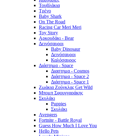
Τουβλάκια
Τρένο
Baby Shark
On The Road
Racing Car Meri Meri
Toy Story
Αρκουδάκι - Bear
Δεινόσαυροι
Baby Dinosaur
Δεινόσαυροι
Καλόσαυρος
Διάστημα - Space
Διαστημα - Cosmos
Διάστημα - Space 2
Διάστημα - Space 1
Ζωάκια Ζούγκλας Get Wild
Μπομπ Σφουγγαράκης
Σκυλάκι
Puppies
Σκυλάκι
Avengers
Fortnite - Battle Royal
Guess How Much I Love You
Hello Pets