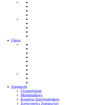
Γάμος
Ζαχαρωτά
Γλειφιτζούρια
Marshmallows
Κουφέτα Χατζηγιαννάκης
Συσκευασίες Ζαχαρωτών