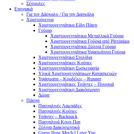
Σέσουλες
Εποχιακά
Για τον Δάσκαλο / Για την Δασκάλα
Χριστούγεννα
Χριστουγεννιάτικα Είδη Πάρτι
Γούρια
Χριστουγεννιάτικα Μεταλλικά Γούρια
Χριστουγεννιάτικα Γούρια από Plexiglass
Χριστουγεννιάτικα Ξύλινα Γούρια
Χριστουγεννιάτικα Υφασμάτινα Γούρια
Χριστουγεννιάτικα Στολίδια
Χριστουγεννιάτικες Κούπες
Χριστουγεννιάτικη Συσκευασία
Υλικά Χριστουγεννιάτικων Κατασκευών
Υφάσματα – Κορδέλες – Runner
Χριστουγεννιάτικες Τσάντες – Πουγκιά
Χριστουγεννιάτικη Διακόσμηση
Δώρα
Πάσχα
Πασχαλινές Λαμπάδες
Πασχαλινές Κούπες
Τσάντες – Backpack
Πασχαλινά Κουπ Πατ
Ξύλινα Διακοσμητικά
Guess How Much I Love You