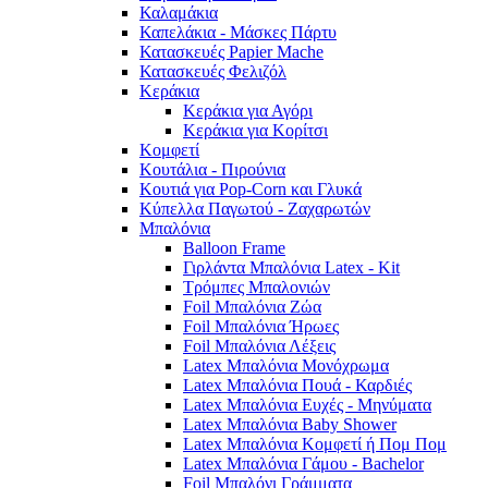
Καλαμάκια
Καπελάκια - Μάσκες Πάρτυ
Κατασκευές Papier Mache
Κατασκευές Φελιζόλ
Κεράκια
Κεράκια για Αγόρι
Κεράκια για Κορίτσι
Κομφετί
Κουτάλια - Πιρούνια
Κουτιά για Pop-Corn και Γλυκά
Κύπελλα Παγωτού - Ζαχαρωτών
Μπαλόνια
Balloon Frame
Γιρλάντα Μπαλόνια Latex - Kit
Τρόμπες Μπαλονιών
Foil Μπαλόνια Ζώα
Foil Μπαλόνια Ήρωες
Foil Μπαλόνια Λέξεις
Latex Μπαλόνια Μονόχρωμα
Latex Μπαλόνια Πουά - Καρδιές
Latex Μπαλόνια Ευχές - Μηνύματα
Latex Μπαλόνια Baby Shower
Latex Μπαλόνια Κομφετί ή Πομ Πομ
Latex Μπαλόνια Γάμου - Bachelor
Foil Μπαλόνι Γράμματα