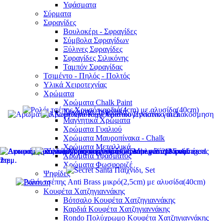
Υφάσματα
Σύρματα
Σφραγίδες
Βουλοκέρι - Σφραγίδες
Σύμβολα Σφραγίδων
Ξύλινες Σφραγίδες
Σφραγίδες Σιλικόνης
Ταμπόν Σφραγίδας
Τσιμέντο - Πηλός - Πολτός
Υλικά Χειροτεχνίας
Χρώματα
Χρώματα Chalk Paint
Χρώματα Ακρυλικά
Μαγνητικά Χρώματα
Χρώματα Γυαλιού
Χρώματα Μαυροπίνακα - Chalk
Χρώματα Μεταλλικά
Χρώματα Υφάσματος
Χρώματα Φωσφοριζέ
Ψηφίδες
Βάπτιση
Κουφέτα Χατζηγιαννάκης
Βότσαλο Κουφέτα Χατζηγιαννάκης
Καρδιά Κουφέτα Χατζηγιαννάκης
Rondo Πολύχρωμο Κουφέτα Χατζηγιαννάκης