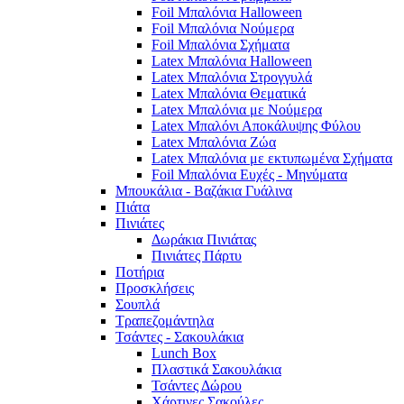
Foil Μπαλόνια Halloween
Foil Μπαλόνια Νούμερα
Foil Μπαλόνια Σχήματα
Latex Μπαλόνια Halloween
Latex Μπαλόνια Στρογγυλά
Latex Μπαλόνια Θεματικά
Latex Μπαλόνια με Νούμερα
Latex Μπαλόνι Αποκάλυψης Φύλου
Latex Μπαλόνια Ζώα
Latex Μπαλόνια με εκτυπωμένα Σχήματα
Foil Μπαλόνια Ευχές - Μηνύματα
Μπουκάλια - Βαζάκια Γυάλινα
Πιάτα
Πινιάτες
Δωράκια Πινιάτας
Πινιάτες Πάρτυ
Ποτήρια
Προσκλήσεις
Σουπλά
Τραπεζομάντηλα
Τσάντες - Σακουλάκια
Lunch Box
Πλαστικά Σακουλάκια
Τσάντες Δώρου
Χάρτινες Σακούλες