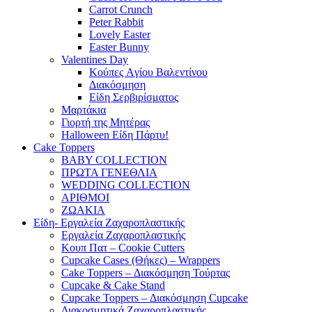
Carrot Crunch
Peter Rabbit
Lovely Easter
Easter Bunny
Valentines Day
Κούπες Aγίου Βαλεντίνου
Διακόσμηση
Είδη Σερβιρίσματος
Μαρτάκια
Γιορτή της Μητέρας
Halloween Είδη Πάρτυ!
Cake Toppers
BABY COLLECTION
ΠΡΩΤΑ ΓΕΝΕΘΛΙΑ
WEDDING COLLECTION
ΑΡΙΘΜΟΙ
ΖΩΑΚΙΑ
Είδη- Εργαλεία Ζαχαροπλαστικής
Εργαλεία Ζαχαροπλαστικής
Κουπ Πατ – Cookie Cutters
Cupcake Cases (Θήκες) – Wrappers
Cake Toppers – Διακόσμηση Τούρτας
Cupcake & Cake Stand
Cupcake Toppers – Διακόσμηση Cupcake
Διακοσμητικά Ζαχαροπλαστικής