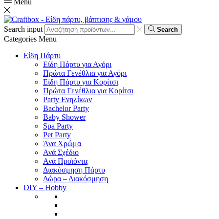
Menu
Search input
Search
Categories
Menu
Είδη Πάρτυ
Είδη Πάρτυ για Αγόρι
Πρώτα Γενέθλια για Αγόρι
Είδη Πάρτυ για Κορίτσι
Πρώτα Γενέθλια για Κορίτσι
Party Ενηλίκων
Bachelor Party
Baby Shower
Spa Party
Pet Party
Άνα Χρώμα
Ανά Σχέδιο
Ανά Προϊόντα
Διακόσμηση Πάρτυ
Δώρα – Διακόσμηση
DIY – Hobby