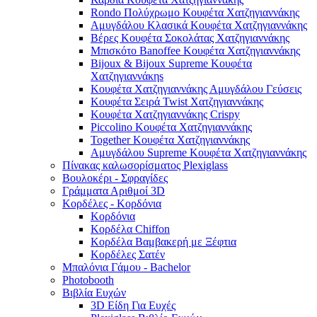
Rondo Πολύχρωμο Κουφέτα Χατζηγιαννάκης
Αμυγδάλου Κλασικά Κουφέτα Χατζηγιαννάκης
Βέρες Κουφέτα Σοκολάτας Χατζηγιαννάκης
Μπισκότο Banoffee Κουφέτα Χατζηγιαννάκης
Bijoux & Bijoux Supreme Κουφέτα
Χατζηγιαννάκηs
Κουφέτα Χατζηγιαννάκης Αμυγδάλου Γεύσεις
Κουφέτα Σειρά Twist Χατζηγιαννάκης
Κουφέτα Χατζηγιαννάκης Crispy
Piccolino Κουφέτα Χατζηγιαννάκης
Together Κουφέτα Χατζηγιαννάκης
Αμυγδάλου Supreme Κουφέτα Χατζηγιαννάκης
Πίνακας καλωσορίσματος Plexiglass
Βουλοκέρι - Σφραγίδες
Γράμματα Αριθμοί 3D
Κορδέλες - Κορδόνια
Κορδόνια
Κορδέλα Chiffon
Κορδέλα Βαμβακερή με Ξέφτια
Κορδέλες Σατέν
Μπαλόνια Γάμου - Bachelor
Photobooth
Βιβλία Ευχών
3D Είδη Για Ευχές