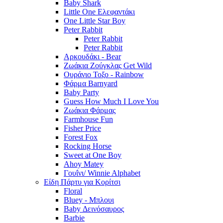
Baby Shark
Little One Ελεφαντάκι
One Little Star Boy
Peter Rabbit
Peter Rabbit
Peter Rabbit
Αρκουδάκι - Bear
Ζωάκια Ζούγκλας Get Wild
Ουράνιο Τοξο - Rainbow
Φάρμα Barnyard
Baby Party
Guess How Much I Love You
Ζωάκια Φάρμας
Farmhouse Fun
Fisher Price
Forest Fox
Rocking Horse
Sweet at One Boy
Ahoy Matey
Γουΐνι/ Winnie Alphabet
Είδη Πάρτυ για Κορίτσι
Floral
Bluey - Μπλουι
Baby Δεινόσαυρος
Barbie