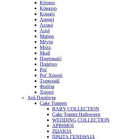
Κίτρινο
Κόκκινο
Κοραλί
Λαχανί
Λευκό
Λιλά
Μαύρο
Μέντα
Μπλε
Μωβ
Πορτοκαλί
Πράσινο
Ροζ
Ροζ Χρυσό
Τυρκουάζ
Φούξια
Χρυσό
Ανά Προϊόντα
Cake Toppers
BABY COLLECTION
Cake Topper Halloween
WEDDING COLLECTION
ΑΡΙΘΜΟΙ
ΖΩΑΚΙΑ
ΠΡΩΤΑ ΓΕΝΕΘΛΙΑ