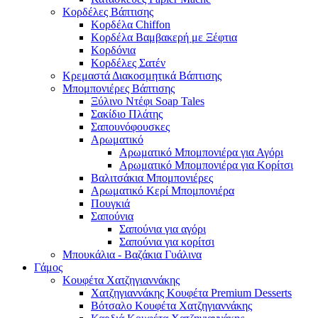
Κορδέλες Βάπτισης
Κορδέλα Chiffon
Κορδέλα Βαμβακερή με Ξέφτια
Κορδόνια
Κορδέλες Σατέν
Κρεμαστά Διακοσμητικά Βάπτισης
Μπομπονιέρες Βάπτισης
Ξύλινο Ντέφι Soap Tales
Σακίδιο Πλάτης
Σαπουνόφουσκες
Αρωματικό
Αρωματικό Μπομπονιέρα για Αγόρι
Αρωματικό Μπομπονιέρα για Κορίτσι
Βαλιτσάκια Μπομπονιέρες
Αρωματικό Κερί Μπομπονιέρα
Πουγκιά
Σαπούνια
Σαπούνια για αγόρι
Σαπούνια για κορίτσι
Μπουκάλια - Βαζάκια Γυάλινα
Γάμος
Κουφέτα Χατζηγιαννάκης
Χατζηγιαννάκης Κουφέτα Premium Desserts
Βότσαλο Κουφέτα Χατζηγιαννάκης