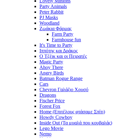
Lovely Minions
Party Animals
Peter Rabbit
PJ Masks
Woodland
Ζωάκια Φάρμας
Farm Party
Farmhouse fun
It's Time to Party
Ιππότης και Δράκος
Ο Τζέικ και οι Πειρατές
Magic Party
Ahoy There
Angry Birds
Batman Rogue Range
Cars
Chevron Γαλάζιο Χρυσό
Dragons
Fischer Price
Forest Fox
Home (Επιτέλους φτάσαμε Σπίτι)
Howdy Cowboy
Inside Out (Τα μυαλά που κουβαλάς)
Lego Movie
Nemo