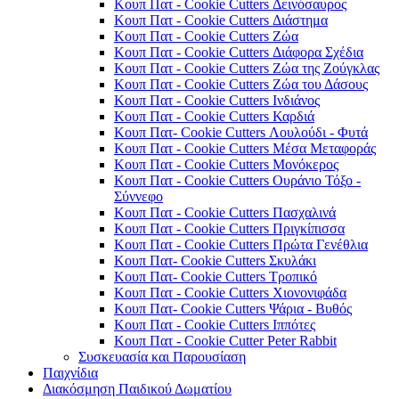
Κουπ Πατ - Cookie Cutters Δεινόσαυρος
Κουπ Πατ - Cookie Cutters Διάστημα
Κουπ Πατ - Cookie Cutters Ζώα
Κουπ Πατ - Cookie Cutters Διάφορα Σχέδια
Κουπ Πατ - Cookie Cutters Ζώα της Ζούγκλας
Κουπ Πατ - Cookie Cutters Ζώα του Δάσους
Κουπ Πατ - Cookie Cutters Ινδιάνος
Κουπ Πατ - Cookie Cutters Καρδιά
Κουπ Πατ- Cookie Cutters Λουλούδι - Φυτά
Κουπ Πατ - Cookie Cutters Μέσα Μεταφοράς
Κουπ Πατ - Cookie Cutters Μονόκερος
Κουπ Πατ - Cookie Cutters Ουράνιο Τόξο -
Σύννεφο
Κουπ Πατ - Cookie Cutters Πασχαλινά
Κουπ Πατ - Cookie Cutters Πριγκίπισσα
Κουπ Πατ - Cookie Cutters Πρώτα Γενέθλια
Κουπ Πατ- Cookie Cutters Σκυλάκι
Κουπ Πατ- Cookie Cutters Τροπικό
Κουπ Πατ - Cookie Cutters Χιονονιφάδα
Κουπ Πατ- Cookie Cutters Ψάρια - Βυθός
Κουπ Πατ - Cookie Cutters Ιππότες
Κουπ Πατ - Cookie Cutter Peter Rabbit
Συσκευασία και Παρουσίαση
Παιχνίδια
Διακόσμηση Παιδικού Δωματίου