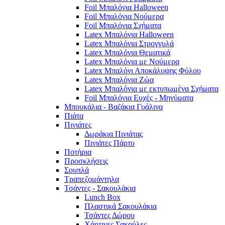
Foil Μπαλόνια Halloween
Foil Μπαλόνια Νούμερα
Foil Μπαλόνια Σχήματα
Latex Μπαλόνια Halloween
Latex Μπαλόνια Στρογγυλά
Latex Μπαλόνια Θεματικά
Latex Μπαλόνια με Νούμερα
Latex Μπαλόνι Αποκάλυψης Φύλου
Latex Μπαλόνια Ζώα
Latex Μπαλόνια με εκτυπωμένα Σχήματα
Foil Μπαλόνια Ευχές - Μηνύματα
Μπουκάλια - Βαζάκια Γυάλινα
Πιάτα
Πινιάτες
Δωράκια Πινιάτας
Πινιάτες Πάρτυ
Ποτήρια
Προσκλήσεις
Σουπλά
Τραπεζομάντηλα
Τσάντες - Σακουλάκια
Lunch Box
Πλαστικά Σακουλάκια
Τσάντες Δώρου
Χάρτινες Σακούλες