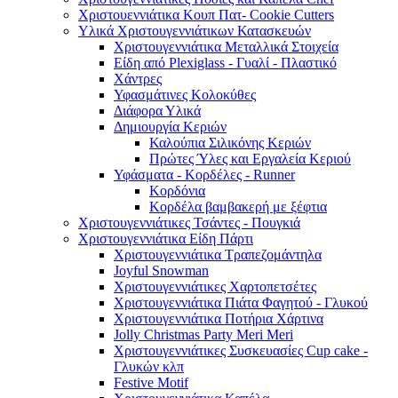
Χριστουεννιάτικα Κουπ Πατ- Cookie Cutters
Υλικά Χριστουγεννιάτικων Κατασκευών
Χριστουγεννιάτικα Μεταλλικά Στοιχεία
Είδη από Plexiglass - Γυαλί - Πλαστικό
Χάντρες
Υφασμάτινες Κολοκύθες
Διάφορα Υλικά
Δημιουργία Κεριών
Καλούπια Σιλικόνης Κεριών
Πρώτες Ύλες και Εργαλεία Κεριού
Υφάσματα - Κορδέλες - Runner
Κορδόνια
Κορδέλα βαμβακερή με ξέφτια
Χριστουγεννιάτικες Τσάντες - Πουγκιά
Χριστουγεννιάτικα Είδη Πάρτι
Χριστουγεννιάτικα Τραπεζομάντηλα
Joyful Snowman
Χριστουγεννιάτικες Χαρτοπετσέτες
Χριστουγεννιάτικα Πιάτα Φαγητού - Γλυκού
Χριστουγεννιάτικα Ποτήρια Χάρτινα
Jolly Christmas Party Meri Meri
Χριστουγεννιάτικες Συσκευασίες Cup cake -
Γλυκών κλπ
Festive Motif