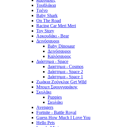
Καρχαρίες
Τουβλάκια
Τρένο
Baby Shark
On The Road
Racing Car Meri Meri
Toy Story
Αρκουδάκι - Bear
Δεινόσαυροι
Baby Dinosaur
Δεινόσαυροι
Καλόσαυρος
Διάστημα - Space
Διαστημα - Cosmos
Διάστημα - Space 2
Διάστημα - Space 1
Ζωάκια Ζούγκλας Get Wild
Μπομπ Σφουγγαράκης
Σκυλάκι
Puppies
Σκυλάκι
Avengers
Fortnite - Battle Royal
Guess How Much I Love You
Hello Pets