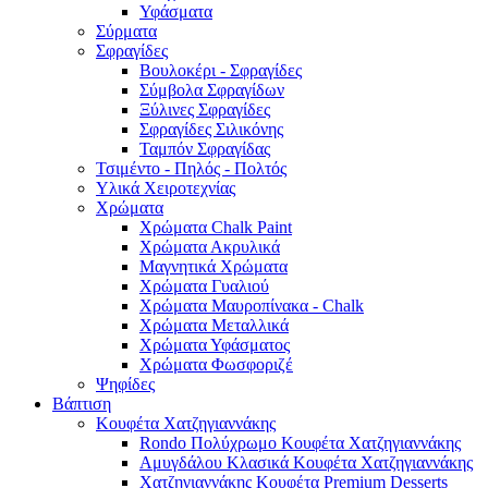
Υφάσματα
Σύρματα
Σφραγίδες
Βουλοκέρι - Σφραγίδες
Σύμβολα Σφραγίδων
Ξύλινες Σφραγίδες
Σφραγίδες Σιλικόνης
Ταμπόν Σφραγίδας
Τσιμέντο - Πηλός - Πολτός
Υλικά Χειροτεχνίας
Χρώματα
Χρώματα Chalk Paint
Χρώματα Ακρυλικά
Μαγνητικά Χρώματα
Χρώματα Γυαλιού
Χρώματα Μαυροπίνακα - Chalk
Χρώματα Μεταλλικά
Χρώματα Υφάσματος
Χρώματα Φωσφοριζέ
Ψηφίδες
Βάπτιση
Κουφέτα Χατζηγιαννάκης
Rondo Πολύχρωμο Κουφέτα Χατζηγιαννάκης
Αμυγδάλου Κλασικά Κουφέτα Χατζηγιαννάκης
Χατζηγιαννάκης Κουφέτα Premium Desserts