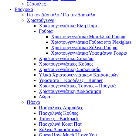
Σέσουλες
Εποχιακά
Για τον Δάσκαλο / Για την Δασκάλα
Χριστούγεννα
Χριστουγεννιάτικα Είδη Πάρτι
Γούρια
Χριστουγεννιάτικα Μεταλλικά Γούρια
Χριστουγεννιάτικα Γούρια από Plexiglass
Χριστουγεννιάτικα Ξύλινα Γούρια
Χριστουγεννιάτικα Υφασμάτινα Γούρια
Χριστουγεννιάτικα Στολίδια
Χριστουγεννιάτικες Κούπες
Χριστουγεννιάτικη Συσκευασία
Υλικά Χριστουγεννιάτικων Κατασκευών
Υφάσματα – Κορδέλες – Runner
Χριστουγεννιάτικες Τσάντες – Πουγκιά
Χριστουγεννιάτικη Διακόσμηση
Δώρα
Πάσχα
Πασχαλινές Λαμπάδες
Πασχαλινές Κούπες
Τσάντες – Backpack
Πασχαλινά Κουπ Πατ
Ξύλινα Διακοσμητικά
Guess How Much I Love You