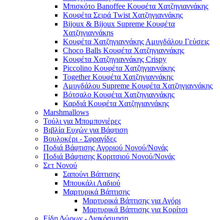
Μπισκότο Banoffee Κουφέτα Χατζηγιαννάκης
Κουφέτα Σειρά Twist Χατζηγιαννάκης
Bijoux & Bijoux Supreme Κουφέτα
Χατζηγιαννάκηs
Κουφέτα Χατζηγιαννάκης Αμυγδάλου Γεύσεις
Choco Balls Κουφέτα Χατζηγιαννάκης
Κουφέτα Χατζηγιαννάκης Crispy
Piccolino Κουφέτα Χατζηγιαννάκης
Together Κουφέτα Χατζηγιαννάκης
Αμυγδάλου Supreme Κουφέτα Χατζηγιαννάκης
Βότσαλο Κουφέτα Χατζηγιαννάκης
Καρδιά Κουφέτα Χατζηγιαννάκης
Marshmallows
Τούλι για Μπομπονιέρες
Βιβλία Ευχών για Βάφτιση
Βουλοκέρι - Σφραγίδες
Ποδιά Βάφτισης Αγοριού Νονού/Νονάς
Ποδιά Βάφτισης Κοριτσιού Νονού/Νονάς
Σετ Νονού
Σαπούνι Βάπτισης
Μπουκάλι Λαδιού
Μαρτυρικά Βάπτισης
Μαρτυρικά Βάπτισης για Αγόρι
Μαρτυρικά Βάπτισης για Κορίτσι
Είδη Δώρων - Διακόσμηση