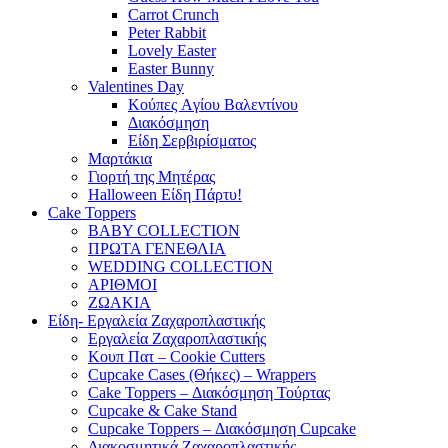
Carrot Crunch
Peter Rabbit
Lovely Easter
Easter Bunny
Valentines Day
Κούπες Aγίου Βαλεντίνου
Διακόσμηση
Είδη Σερβιρίσματος
Μαρτάκια
Γιορτή της Μητέρας
Halloween Είδη Πάρτυ!
Cake Toppers
BABY COLLECTION
ΠΡΩΤΑ ΓΕΝΕΘΛΙΑ
WEDDING COLLECTION
ΑΡΙΘΜΟΙ
ΖΩΑΚΙΑ
Είδη- Εργαλεία Ζαχαροπλαστικής
Εργαλεία Ζαχαροπλαστικής
Κουπ Πατ – Cookie Cutters
Cupcake Cases (Θήκες) – Wrappers
Cake Toppers – Διακόσμηση Τούρτας
Cupcake & Cake Stand
Cupcake Toppers – Διακόσμηση Cupcake
Διακοσμητικά Ζαχαροπλαστικής