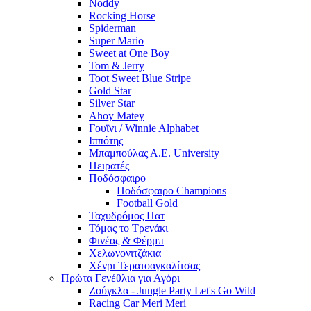
Noddy
Rocking Horse
Spiderman
Super Mario
Sweet at One Boy
Tom & Jerry
Toot Sweet Blue Stripe
Gold Star
Silver Star
Ahoy Matey
Γουΐνι / Winnie Alphabet
Ιππότης
Μπαμπούλας Α.Ε. University
Πειρατές
Ποδόσφαιρο
Ποδόσφαιρο Champions
Football Gold
Ταχυδρόμος Πατ
Τόμας το Τρενάκι
Φινέας & Φέρμπ
Χελωνονιτζάκια
Χένρι Τερατοαγκαλίτσας
Πρώτα Γενέθλια για Αγόρι
Ζούγκλα - Jungle Party Let's Go Wild
Racing Car Meri Meri