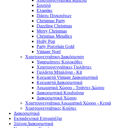
Χριστουγεννιάτικα Καπέλα
Σουπλά
Ελαφάκι
Πάρτυ Πιγκουίνων
Christmas Party
Dazzling Christmas
Merry Christmas
Christmas Metallics
Holly Pop
Party Porcelain Gold
Vintage Noel
Χριστουγεννιάτικη Διακόσμηση
Υφασμάτινες Κολοκύθες
Χριστουγεννιάτικες Γιρλάντες
Γιρλάντα Μπαλόνια - Kit
Κρεμαστά Vintage Διακοσμητικά
Κρεμαστά Διακοσμητικά
Αρωματικά Χώρου - Τσάντες Δώρου
Διακοσμητικά Κουδούνια
Διακοσμητικά Χώρου
Χριστουγεννιάτικα Αρωματικά Χώρου - Κεριά
Χριστουγεννιάτικες Κούπες
Διακοσμητικά
Εκπαιδευτικά Επιτραπέζια
Ξύλινα Διακοσμητικά