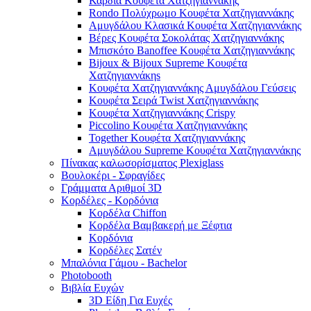
Καρδιά Κουφέτα Χατζηγιαννάκης
Rondo Πολύχρωμο Κουφέτα Χατζηγιαννάκης
Αμυγδάλου Κλασικά Κουφέτα Χατζηγιαννάκης
Βέρες Κουφέτα Σοκολάτας Χατζηγιαννάκης
Μπισκότο Banoffee Κουφέτα Χατζηγιαννάκης
Bijoux & Bijoux Supreme Κουφέτα
Χατζηγιαννάκηs
Κουφέτα Χατζηγιαννάκης Αμυγδάλου Γεύσεις
Κουφέτα Σειρά Twist Χατζηγιαννάκης
Κουφέτα Χατζηγιαννάκης Crispy
Piccolino Κουφέτα Χατζηγιαννάκης
Together Κουφέτα Χατζηγιαννάκης
Αμυγδάλου Supreme Κουφέτα Χατζηγιαννάκης
Πίνακας καλωσορίσματος Plexiglass
Βουλοκέρι - Σφραγίδες
Γράμματα Αριθμοί 3D
Κορδέλες - Κορδόνια
Κορδέλα Chiffon
Κορδέλα Βαμβακερή με Ξέφτια
Κορδόνια
Κορδέλες Σατέν
Μπαλόνια Γάμου - Bachelor
Photobooth
Βιβλία Ευχών
3D Είδη Για Ευχές