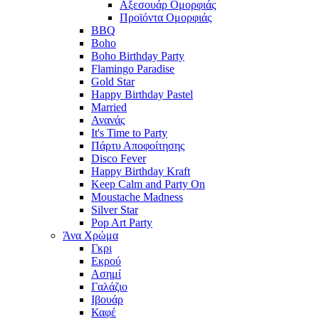
Αξεσουάρ Ομορφιάς
Προϊόντα Ομορφιάς
BBQ
Boho
Boho Birthday Party
Flamingo Paradise
Gold Star
Happy Birthday Pastel
Married
Ανανάς
It's Time to Party
Πάρτυ Αποφοίτησης
Disco Fever
Happy Birthday Kraft
Keep Calm and Party On
Moustache Madness
Silver Star
Pop Art Party
Άνα Χρώμα
Γκρι
Εκρού
Ασημί
Γαλάζιο
Ιβουάρ
Καφέ