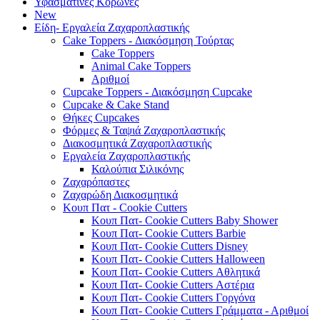
Υφασμάτινες Κορώνες
New
Είδη- Εργαλεία Ζαχαροπλαστικής
Cake Toppers - Διακόσμηση Τούρτας
Cake Toppers
Animal Cake Toppers
Αριθμοί
Cupcake Toppers - Διακόσμηση Cupcake
Cupcake & Cake Stand
Θήκες Cupcakes
Φόρμες & Ταψιά Ζαχαροπλαστικής
Διακοσμητικά Ζαχαροπλαστικής
Εργαλεία Ζαχαροπλαστικής
Καλούπια Σιλικόνης
Ζαχαρόπαστες
Ζαχαρώδη Διακοσμητικά
Κουπ Πατ - Cookie Cutters
Κουπ Πατ- Cookie Cutters Baby Shower
Κουπ Πατ- Cookie Cutters Barbie
Κουπ Πατ- Cookie Cutters Disney
Κουπ Πατ- Cookie Cutters Halloween
Κουπ Πατ- Cookie Cutters Αθλητικά
Κουπ Πατ- Cookie Cutters Αστέρια
Κουπ Πατ- Cookie Cutters Γοργόνα
Κουπ Πατ- Cookie Cutters Γράμματα - Αριθμοί