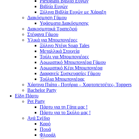
Plexiglass Βιβλίο Ευχών
Βιβλίο Ευχών
Ξύλινα Βιβλία Ευχών με Χάραξη
Διακόσμηση Γάμου
Υφάσματα Διακόσμησης
Διακοσμητικά Τραπεζιού
Στέφανα Γάμου
Υλικά για Μπομπονιέρες
Ξύλινο Ντέφι Soap Tales
Μεταλλικά Στοιχεία
Τούλι για Μπομπονιέρες
Αρωματικό Μπομπονιέρα Γάμου
Αρωματικό Κέρι Μπομπονιέρα
Διαφανείς Συσκευασίες Γάμου
Τούλια Μπομπονιέρας
Χάρτινα Πιάτα - Ποτήρια – Χαρτοπετσέτες- Toppers
Bachelor Party
Είδη Πάρτυ
Pet Party
Πάρτυ για τη Γάτα μας !
Πάρτυ για το Σκύλο μας !
Ανά Σχέδιο
Καρό
Πουά
Φλοράλ