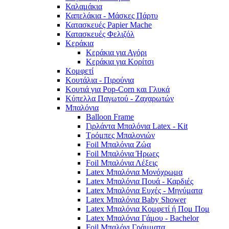
Καλαμάκια
Καπελάκια - Μάσκες Πάρτυ
Κατασκευές Papier Mache
Κατασκευές Φελιζόλ
Κεράκια
Κεράκια για Αγόρι
Κεράκια για Κορίτσι
Κομφετί
Κουτάλια - Πιρούνια
Κουτιά για Pop-Corn και Γλυκά
Κύπελλα Παγωτού - Ζαχαρωτών
Μπαλόνια
Balloon Frame
Γιρλάντα Μπαλόνια Latex - Kit
Τρόμπες Μπαλονιών
Foil Μπαλόνια Ζώα
Foil Μπαλόνια Ήρωες
Foil Μπαλόνια Λέξεις
Latex Μπαλόνια Μονόχρωμα
Latex Μπαλόνια Πουά - Καρδιές
Latex Μπαλόνια Ευχές - Μηνύματα
Latex Μπαλόνια Baby Shower
Latex Μπαλόνια Κομφετί ή Πομ Πομ
Latex Μπαλόνια Γάμου - Bachelor
Foil Μπαλόνι Γράμματα