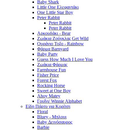
Baby Shark
Little One Ελεφαντάκι
One Little Star Boy
Peter Rabbit
Peter Rabbit
Peter Rabbit
Αρκουδάκι - Bear
Ζωάκια Ζούγκλας Get Wild
Ουράνιο Τοξο - Rainbow
Φάρμα Barnyard
Baby Party
Guess How Much I Love You
Ζωάκια Φάρμας
Farmhouse Fun
Fisher Price
Forest Fox
Rocking Horse
Sweet at One Boy
Ahoy Matey
Γουΐνι/ Winnie Alphabet
Είδη Πάρτυ για Κορίτσι
Floral
Bluey - Μπλουι
Baby Δεινόσαυρος
Barbie