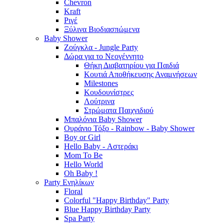
Chevron
Kraft
Ριγέ
Ξύλινα Βιοδιασπώμενα
Baby Shower
Ζούγκλα - Jungle Party
Δώρα για το Νεογέννητο
Θήκη Διαβατηρίου για Παιδιά
Κουτιά Αποθήκευσης Αναμνήσεων
Milestones
Κουδουνίστρες
Λούτρινα
Στρώματα Παιχνιδιού
Μπαλόνια Baby Shower
Ουράνιο Τόξο - Rainbow - Baby Shower
Boy or Girl
Hello Baby - Αστεράκι
Mom To Be
Hello World
Oh Baby !
Party Ενηλίκων
Floral
Colorful "Happy Birthday" Party
Blue Happy Birthday Party
Spa Party