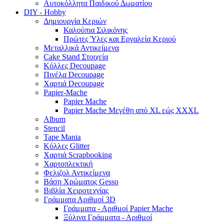
Αυτοκόλλητα Παιδικού Δωματίου
DIY - Hobby
Δημιουργία Κεριών
Καλούπια Σιλικόνης
Πρώτες Ύλες και Εργαλεία Κεριού
Μεταλλικά Αντικείμενα
Cake Stand Στοιχεία
Κόλλες Decoupage
Πινέλα Decoupage
Χαρτιά Decoupage
Papier-Mache
Papier Mache
Papier Mache Μεγέθη από XL εώς XXXL
Album
Stencil
Tape Mania
Κόλλες Glitter
Χαρτιά Scrapbooking
Χαρτοπλεκτική
Φελιζολ Αντικείμενα
Βάση Χρώματος Gesso
Βιβλία Χειροτεχνίας
Γράμματα Αριθμοί 3D
Γράμματα - Αριθμοί Papier Mache
Ξύλινα Γράμματα - Αριθμοί