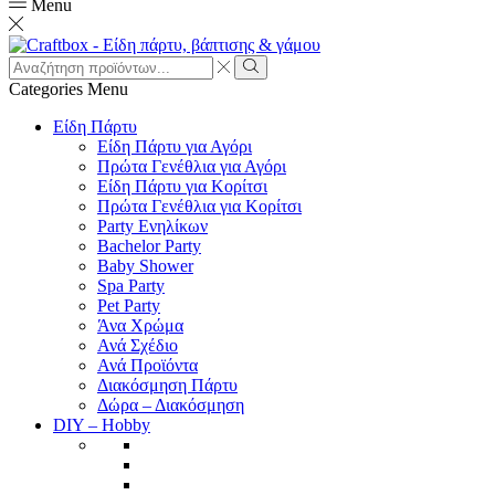
Menu
Search
input
Search
Categories
Menu
Είδη Πάρτυ
Είδη Πάρτυ για Αγόρι
Πρώτα Γενέθλια για Αγόρι
Είδη Πάρτυ για Κορίτσι
Πρώτα Γενέθλια για Κορίτσι
Party Ενηλίκων
Bachelor Party
Baby Shower
Spa Party
Pet Party
Άνα Χρώμα
Ανά Σχέδιο
Ανά Προϊόντα
Διακόσμηση Πάρτυ
Δώρα – Διακόσμηση
DIY – Hobby