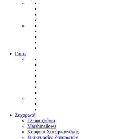
Γάμος
Ζαχαρωτά
Γλειφιτζούρια
Marshmallows
Κουφέτα Χατζηγιαννάκης
Συσκευασίες Ζαχαρωτών