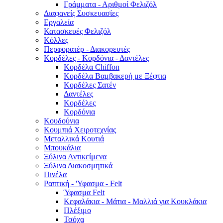
Γράμματα - Αριθμοί Φελιζόλ
Διαφανείς Συσκευασίες
Εργαλεία
Κατασκευές Φελιζόλ
Κόλλες
Περφορατέρ - Διακορευτές
Κορδέλες - Κορδόνια - Δαντέλες
Κορδέλα Chiffon
Κορδέλα Βαμβακερή με Ξέφτια
Κορδέλες Σατέν
Δαντέλες
Κορδέλες
Κορδόνια
Κουδούνια
Κουμπιά Χειροτεχνίας
Μεταλλικά Κουτιά
Μπουκάλια
Ξύλινα Αντικείμενα
Ξύλινα Διακοσμητικά
Πινέλα
Ραπτική - 'Υφασμα - Felt
Ύφασμα Felt
Κεφαλάκια - Μάτια - Μαλλιά για Κουκλάκια
Πλέξιμο
Τσόχα