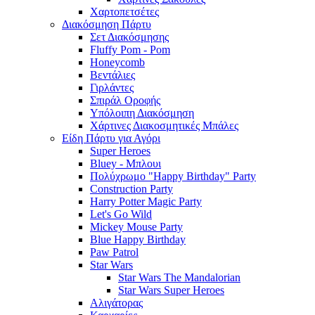
Χαρτοπετσέτες
Διακόσμηση Πάρτυ
Σετ Διακόσμησης
Fluffy Pom - Pom
Honeycomb
Βεντάλιες
Γιρλάντες
Σπιράλ Οροφής
Υπόλοιπη Διακόσμηση
Χάρτινες Διακοσμητικές Μπάλες
Είδη Πάρτυ για Αγόρι
Super Heroes
Bluey - Μπλουι
Πολύχρωμο "Happy Birthday" Party
Construction Party
Harry Potter Magic Party
Let's Go Wild
Mickey Mouse Party
Blue Happy Birthday
Paw Patrol
Star Wars
Star Wars The Mandalorian
Star Wars Super Heroes
Αλιγάτορας