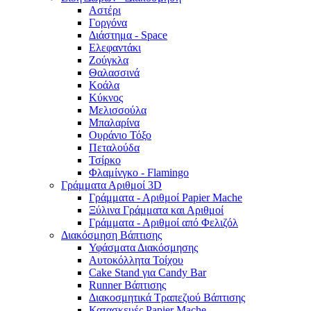
Αστέρι
Γοργόνα
Διάστημα - Space
Ελεφαντάκι
Ζούγκλα
Θαλασσινά
Κοάλα
Κύκνος
Μελισσούλα
Μπαλαρίνα
Ουράνιο Τόξο
Πεταλούδα
Τσίρκο
Φλαμίνγκο - Flamingo
Γράμματα Αριθμοί 3D
Γράμματα - Αριθμοί Papier Mache
Ξύλινα Γράμματα και Αριθμοί
Γράμματα - Αριθμοί από Φελιζόλ
Διακόσμηση Βάπτισης
Υφάσματα Διακόσμησης
Αυτοκόλλητα Τοίχου
Cake Stand για Candy Bar
Runner Βάπτισης
Διακοσμητικά Τραπεζιού Βάπτισης
Κατασκευές Papier Mache