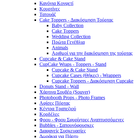
Κανόνια Κονφετί
Κουρτίνες
Τατουάζ
Cake Toppers - Διακόσμηση Τούρτας
Baby Collection
Cake Toppers
Wedding Collection
Πρώτα Γενέθλια
Animals
Αριθμοί για την διακόσμηση της τούρτας
Cupcake & Cake Stand
CupCake Wraps - Toppers - Stand
Cupcake & Cake Stand
Cupcake Cases (Θήκες) - Wrappers
Cupcake Toppers - Διακόσμηση Cupcake
Donuts Stand - Wall
Χάρτινα Σουβέρ (Souver)
Photobooth Props - Photo Frames
Αφίσες Πόρτας
Κέντρα Τραπεζιού
Κορδέλες
Φρου - Φρου Σφυρίχτρες Αναπτυσσόμενες
Bubbles - Σαπουνόφουσκες
Διαφανείς Συσκευασίες
Δωράκια για Πάρτυ