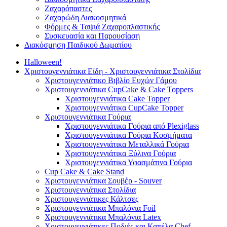
Ζαχαρόπαστες
Ζαχαρώδη Διακοσμητικά
Φόρμες & Ταψιά Ζαχαροπλαστικής
Συσκευασία και Παρουσίαση
Διακόσμηση Παιδικού Δωματίου
Halloween!
Χριστουγεννιάτικα Είδη - Χριστουγεννιάτικα Στολίδια
Χριστουγεννιάτικο Βιβλίο Ευχών Γάμου
Χριστουγεννιάτικα CupCake & Cake Toppers
Χριστουγεννιάτικα Cake Topper
Χριστουγεννιάτικα CupCake Topper
Χριστουγεννιάτικα Γούρια
Χριστουγεννιάτικα Γούρια από Plexiglass
Χριστουγεννιάτικα Γούρια Κοσμήματα
Χριστουγεννιάτικα Μεταλλικά Γούρια
Χριστουγεννιάτικα Ξύλινα Γούρια
Χριστουγεννιάτικα Υφασμάτινα Γούρια
Cup Cake & Cake Stand
Χριστουγεννιάτικα Σουβέρ - Souver
Χριστουγεννιάτικα Στολίδια
Χριστουγεννιάτικες Κάλτσες
Χριστουγεννιάτικα Μπαλόνια Foil
Χριστουγεννιάτικα Μπαλόνια Latex
Χριστουγεννιάτικες Ποδιές και Καπέλα Chef