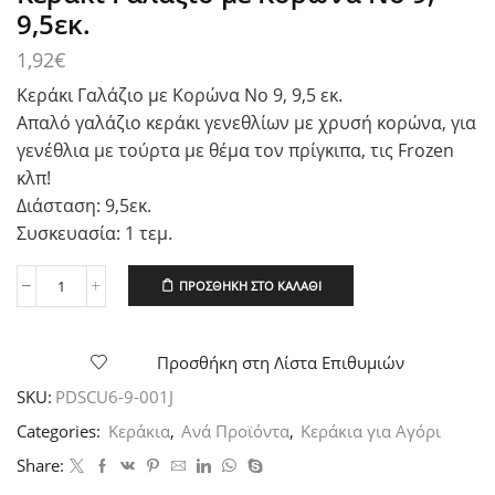
9,5εκ.
1,92
€
Κεράκι Γαλάζιο με Κορώνα Νο 9, 9,5 εκ.
Απαλό γαλάζιο κεράκι γενεθλίων με χρυσή κορώνα, για
γενέθλια με τούρτα με θέμα τον πρίγκιπα, τις Frozen
κλπ!
Διάσταση: 9,5εκ.
Συσκευασία: 1 τεμ.
ΠΡΟΣΘΉΚΗ ΣΤΟ ΚΑΛΆΘΙ
Κεράκι
Γαλάζιο
με
Κορώνα
Προσθήκη στη Λίστα Επιθυμιών
Νο
SKU:
PDSCU6-9-001J
9,
9,5εκ.
Categories:
Κεράκια
,
Ανά Προϊόντα
,
Κεράκια για Αγόρι
ποσότητα
Share: