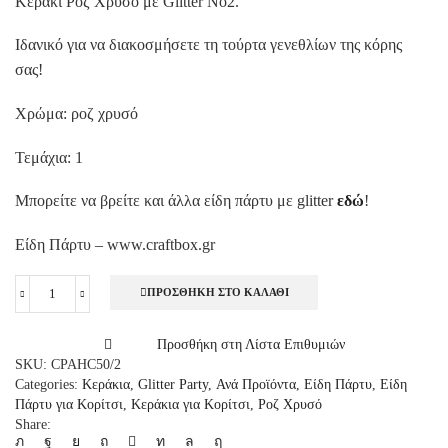
Κεράκι Ροζ Χρυσό με Glitter No2.
Ιδανικό για να διακοσμήσετε τη τούρτα γενεθλίων της κόρης
σας!
Χρώμα: ροζ χρυσό
Τεμάχια: 1
Μπορείτε να βρείτε και άλλα είδη πάρτυ με glitter
εδώ
!
Είδη Πάρτυ – www.craftbox.gr
ΠΡΟΣΘΉΚΗ ΣΤΟ ΚΑΛΆΘΙ
Κεράκι
Ροζ
Χρυσό
Προσθήκη στη Λίστα Επιθυμιών
με
SKU:
CPAHC50/2
Glitter
Categories:
Κεράκια
,
Glitter Party
,
Ανά Προϊόντα
,
Είδη Πάρτυ
,
Είδη
No2,
Πάρτυ για Κορίτσι
,
Κεράκια για Κορίτσι
,
Ροζ Χρυσό
1τεμ.
Share:
ποσότητα