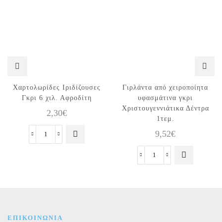
Χαρτολωρίδες Ιριδίζουσες
Γιρλάντα από χειροποίητα
Γκρι 6 χιλ. Αφροδίτη
υφασμάτινα γκρι
Χριστουγεννιάτικα Δέντρα
2,30
€
1τεμ.
9,52
€
Χαρτολωρίδες
Ιριδίζουσες
Γκρι
Γιρλάντα
6
από
χιλ.
χειροποίητα
Αφροδίτη
υφασμάτινα
ποσότητα
γκρι
Χριστουγεννιάτικα
ΕΠΙΚΟΙΝΩΝΙΑ
Δέντρα