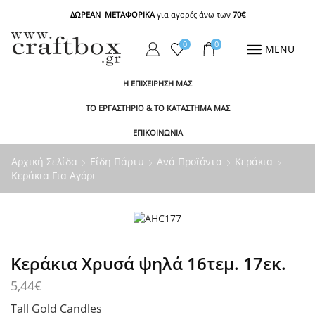
ΔΩΡΕΑΝ ΜΕΤΑΦΟΡΙΚΑ
για αγορές άνω των
70€
0
0
MENU
Η ΕΠΙΧΕΙΡΗΣΗ ΜΑΣ
ΤΟ ΕΡΓΑΣΤΗΡΙΟ & ΤΟ ΚΑΤΑΣΤΗΜΑ ΜΑΣ
ΕΠΙΚΟΙΝΩΝΙΑ
Αρχική Σελίδα
Είδη Πάρτυ
Ανά Προϊόντα
Κεράκια
Κεράκια Για Αγόρι
Κεράκια Χρυσά ψηλά 16τεμ. 17εκ.
5,44
€
Tall Gold Candles