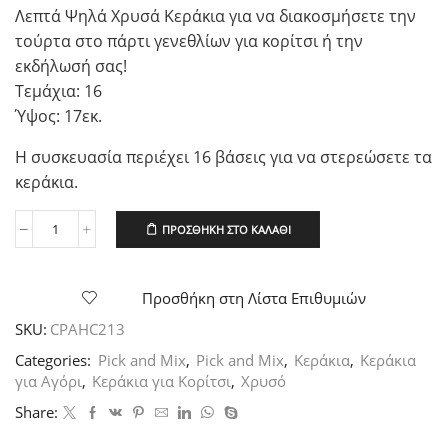
Λεπτά Ψηλά Χρυσά Κεράκια για να διακοσμήσετε την
τούρτα στο πάρτι γενεθλίων για κορίτσι ή την
εκδήλωσή σας!
Τεμάχια: 16
Ύψος: 17εκ.
Η συσκευασία περιέχει 16 βάσεις για να στερεώσετε τα
κεράκια.
ΠΡΟΣΘΉΚΗ ΣΤΟ ΚΑΛΆΘΙ
Κεράκια
Χρυσά
ψηλά
16τεμ.
Προσθήκη στη Λίστα Επιθυμιών
17εκ.
SKU:
CPAHC213
ποσότητα
Categories:
Pick and Mix
,
Pick and Mix
,
Κεράκια
,
Κεράκια
για Αγόρι
,
Κεράκια για Κορίτσι
,
Χρυσό
Share: