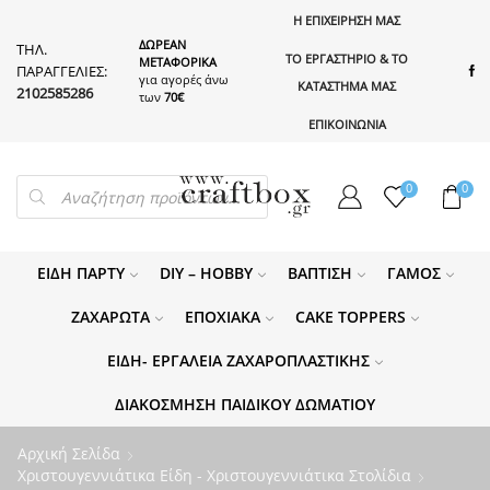
Η ΕΠΙΧΕΙΡΗΣΗ ΜΑΣ
ΔΩΡΕΑΝ
ΤΗΛ.
ΤΟ ΕΡΓΑΣΤΗΡΙΟ & ΤΟ
ΜΕΤΑΦΟΡΙΚΑ
ΠΑΡΑΓΓΕΛΙΕΣ:
για αγορές άνω
ΚΑΤΑΣΤΗΜΑ ΜΑΣ
2102585286
των
70€
ΕΠΙΚΟΙΝΩΝΙΑ
PRODUCTS
0
0
SEARCH
ΕΊΔΗ ΠΆΡΤΥ
DIY – HOBBY
ΒΆΠΤΙΣΗ
ΓΆΜΟΣ
ΖΑΧΑΡΩΤΆ
ΕΠΟΧΙΑΚΆ
CAKE TOPPERS
ΕΊΔΗ- ΕΡΓΑΛΕΊΑ ΖΑΧΑΡΟΠΛΑΣΤΙΚΉΣ
ΔΙΑΚΌΣΜΗΣΗ ΠΑΙΔΙΚΟΎ ΔΩΜΑΤΊΟΥ
Αρχική Σελίδα
Χριστουγεννιάτικα Είδη - Χριστουγεννιάτικα Στολίδια