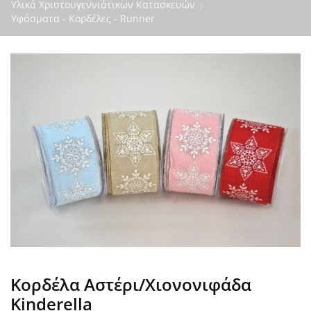
Υλικά Χριστουγεννιάτικων Κατασκευών
Υφάσματα - Κορδέλες - Runner
Κορδέλα Αστέρι/Χιονονιφάδα
Kinderella