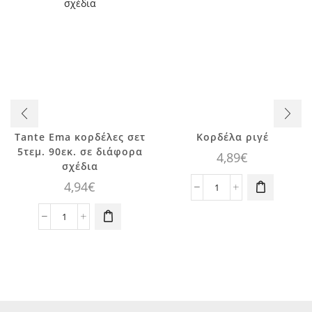
Tante Ema κορδέλες σετ
Κορδέλα ριγέ
5τεμ. 90εκ. σε διάφορα
4,89
€
σχέδια
4,94
€
Κορδέλα
ριγέ
Tante
ποσότητα
Ema
κορδέλες
σετ
5τεμ.
90εκ.
σε