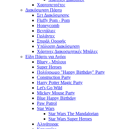
Χαρτοπετσέτες
Διακόσμηση Πάρτυ
Σετ Διακόσμησης
Fluffy Pom - Pom
Honeycomb
Βεντάλιες
Γιρλάντες
Σπιράλ Οροφής
Υπόλοιπη Διακόσμηση
Χάρτινες Διακοσμητικές Μπάλες
Είδη Πάρτυ για Αγόρι
Bluey - Μπλουι
Super Heroes
Πολύχρωμο "Happy Birthday" Party
Construction Party
Harry Potter Magic Party
Let's Go Wild
Mickey Mouse Party
Blue Happy Birthday
Paw Patrol
Star Wars
Star Wars The Mandalorian
Star Wars Super Heroes
Αλιγάτορας