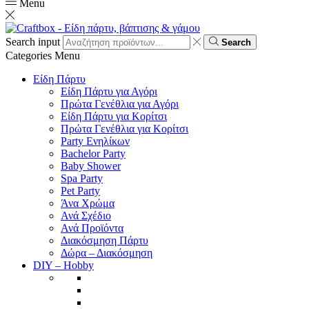
Menu
Search input
Search
Categories
Menu
Είδη Πάρτυ
Είδη Πάρτυ για Αγόρι
Πρώτα Γενέθλια για Αγόρι
Είδη Πάρτυ για Κορίτσι
Πρώτα Γενέθλια για Κορίτσι
Party Ενηλίκων
Bachelor Party
Baby Shower
Spa Party
Pet Party
Άνα Χρώμα
Ανά Σχέδιο
Ανά Προϊόντα
Διακόσμηση Πάρτυ
Δώρα – Διακόσμηση
DIY – Hobby