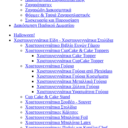
Ζαχαρόπαστες
Ζαχαρώδη Διακοσμητικά
Φόρμες & Ταψιά Ζαχαροπλαστικής
Συσκευασία και Παρουσίαση
Διακόσμηση Παιδικού Δωματίου
Halloween!
Χριστουγεννιάτικα Είδη - Χριστουγεννιάτικα Στολίδια
Χριστουγεννιάτικο Βιβλίο Ευχών Γάμου
Χριστουγεννιάτικα CupCake & Cake Toppers
Χριστουγεννιάτικα Cake Topper
Χριστουγεννιάτικα CupCake Topper
Χριστουγεννιάτικα Γούρια
Χριστουγεννιάτικα Γούρια από Plexiglass
Χριστουγεννιάτικα Γούρια Κοσμήματα
Χριστουγεννιάτικα Μεταλλικά Γούρια
Χριστουγεννιάτικα Ξύλινα Γούρια
Χριστουγεννιάτικα Υφασμάτινα Γούρια
Cup Cake & Cake Stand
Χριστουγεννιάτικα Σουβέρ - Souver
Χριστουγεννιάτικα Στολίδια
Χριστουγεννιάτικες Κάλτσες
Χριστουγεννιάτικα Μπαλόνια Foil
Χριστουγεννιάτικα Μπαλόνια Latex
Χριστουγεννιάτικες Ποδιές και Καπέλα Chef