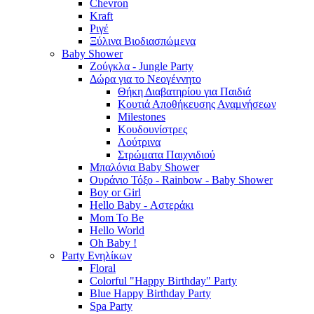
Chevron
Kraft
Ριγέ
Ξύλινα Βιοδιασπώμενα
Baby Shower
Ζούγκλα - Jungle Party
Δώρα για το Νεογέννητο
Θήκη Διαβατηρίου για Παιδιά
Κουτιά Αποθήκευσης Αναμνήσεων
Milestones
Κουδουνίστρες
Λούτρινα
Στρώματα Παιχνιδιού
Μπαλόνια Baby Shower
Ουράνιο Τόξο - Rainbow - Baby Shower
Boy or Girl
Hello Baby - Αστεράκι
Mom To Be
Hello World
Oh Baby !
Party Ενηλίκων
Floral
Colorful "Happy Birthday" Party
Blue Happy Birthday Party
Spa Party