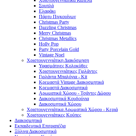
Χριστουγεννιάτικα Καπέλα
Σουπλά
Ελαφάκι
Πάρτυ Πιγκουίνων
Christmas Party
Dazzling Christmas
Merry Christmas
Christmas Metallics
Holly Pop
Party Porcelain Gold
Vintage Noel
Χριστουγεννιάτικη Διακόσμηση
Υφασμάτινες Κολοκύθες
Χριστουγεννιάτικες Γιρλάντες
Γιρλάντα Μπαλόνια - Kit
Κρεμαστά Vintage Διακοσμητικά
Κρεμαστά Διακοσμητικά
Αρωματικά Χώρου - Τσάντες Δώρου
Διακοσμητικά Κουδούνια
Διακοσμητικά Χώρου
Χριστουγεννιάτικα Αρωματικά Χώρου - Κεριά
Χριστουγεννιάτικες Κούπες
Διακοσμητικά
Εκπαιδευτικά Επιτραπέζια
Ξύλινα Διακοσμητικά