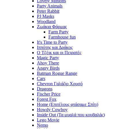
Lovely Minions
Party Animals
Peter Rabbit
PJ Masks
Woodland
Ζωάκια Φάρμας
Farm Party
Farmhouse fun
It's Time to Party
Ιππότης και Δράκος
Ο Τζέικ και οι Πειρατές
Magic Party
Ahoy There
Angry Birds
Batman Rogue Range
Cars
Chevron Γαλάζιο Χρυσό
Dragons
Fischer Price
Forest Fox
Home (Επιτέλους φτάσαμε Σπίτι)
Howdy Cowboy
Inside Out (Τα μυαλά που κουβαλάς)
Lego Movie
Nemo