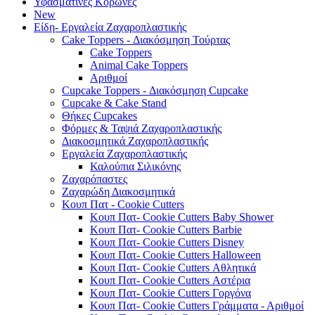
Υφασμάτινες Κορώνες
New
Είδη- Εργαλεία Ζαχαροπλαστικής
Cake Toppers - Διακόσμηση Τούρτας
Cake Toppers
Animal Cake Toppers
Αριθμοί
Cupcake Toppers - Διακόσμηση Cupcake
Cupcake & Cake Stand
Θήκες Cupcakes
Φόρμες & Ταψιά Ζαχαροπλαστικής
Διακοσμητικά Ζαχαροπλαστικής
Εργαλεία Ζαχαροπλαστικής
Καλούπια Σιλικόνης
Ζαχαρόπαστες
Ζαχαρώδη Διακοσμητικά
Κουπ Πατ - Cookie Cutters
Κουπ Πατ- Cookie Cutters Baby Shower
Κουπ Πατ- Cookie Cutters Barbie
Κουπ Πατ- Cookie Cutters Disney
Κουπ Πατ- Cookie Cutters Halloween
Κουπ Πατ- Cookie Cutters Αθλητικά
Κουπ Πατ- Cookie Cutters Αστέρια
Κουπ Πατ- Cookie Cutters Γοργόνα
Κουπ Πατ- Cookie Cutters Γράμματα - Αριθμοί