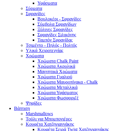
Υφάσματα
Σύρματα
Σφραγίδες
Βουλοκέρι - Σφραγίδες
Σύμβολα Σφραγίδων
Ξύλινες Σφραγίδες
Σφραγίδες Σιλικόνης
Ταμπόν Σφραγίδας
Τσιμέντο - Πηλός - Πολτός
Υλικά Χειροτεχνίας
Χρώματα
Χρώματα Chalk Paint
Χρώματα Ακρυλικά
Μαγνητικά Χρώματα
Χρώματα Γυαλιού
Χρώματα Μαυροπίνακα - Chalk
Χρώματα Μεταλλικά
Χρώματα Υφάσματος
Χρώματα Φωσφοριζέ
Ψηφίδες
Βάπτιση
Marshmallows
Τούλι για Μπομπονιέρες
Κουφέτα Χατζηγιαννάκης
Κουφέτα Σειρά Twist Χατζηγιαννάκης