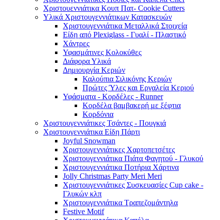
Χριστουεννιάτικα Κουπ Πατ- Cookie Cutters
Υλικά Χριστουγεννιάτικων Κατασκευών
Χριστουγεννιάτικα Μεταλλικά Στοιχεία
Είδη από Plexiglass - Γυαλί - Πλαστικό
Χάντρες
Υφασμάτινες Κολοκύθες
Διάφορα Υλικά
Δημιουργία Κεριών
Καλούπια Σιλικόνης Κεριών
Πρώτες Ύλες και Εργαλεία Κεριού
Υφάσματα - Κορδέλες - Runner
Κορδέλα βαμβακερή με ξέφτια
Κορδόνια
Χριστουγεννιάτικες Τσάντες - Πουγκιά
Χριστουγεννιάτικα Είδη Πάρτι
Joyful Snowman
Χριστουγεννιάτικες Χαρτοπετσέτες
Χριστουγεννιάτικα Πιάτα Φαγητού - Γλυκού
Χριστουγεννιάτικα Ποτήρια Χάρτινα
Jolly Christmas Party Meri Meri
Χριστουγεννιάτικες Συσκευασίες Cup cake -
Γλυκών κλπ
Χριστουγεννιάτικα Τραπεζομάντηλα
Festive Motif