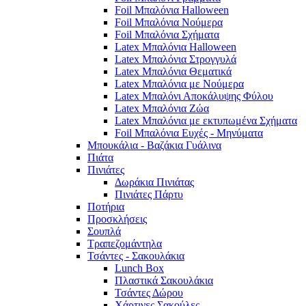
Foil Μπαλόνια Halloween
Foil Μπαλόνια Νούμερα
Foil Μπαλόνια Σχήματα
Latex Μπαλόνια Halloween
Latex Μπαλόνια Στρογγυλά
Latex Μπαλόνια Θεματικά
Latex Μπαλόνια με Νούμερα
Latex Μπαλόνι Αποκάλυψης Φύλου
Latex Μπαλόνια Ζώα
Latex Μπαλόνια με εκτυπωμένα Σχήματα
Foil Μπαλόνια Ευχές - Μηνύματα
Μπουκάλια - Βαζάκια Γυάλινα
Πιάτα
Πινιάτες
Δωράκια Πινιάτας
Πινιάτες Πάρτυ
Ποτήρια
Προσκλήσεις
Σουπλά
Τραπεζομάντηλα
Τσάντες - Σακουλάκια
Lunch Box
Πλαστικά Σακουλάκια
Τσάντες Δώρου
Χάρτινες Σακούλες