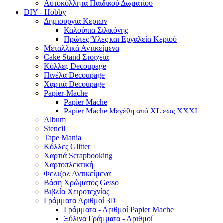
Αυτοκόλλητα Παιδικού Δωματίου
DIY - Hobby
Δημιουργία Κεριών
Καλούπια Σιλικόνης
Πρώτες Ύλες και Εργαλεία Κεριού
Μεταλλικά Αντικείμενα
Cake Stand Στοιχεία
Κόλλες Decoupage
Πινέλα Decoupage
Χαρτιά Decoupage
Papier-Mache
Papier Mache
Papier Mache Μεγέθη από XL εώς XXXL
Album
Stencil
Tape Mania
Κόλλες Glitter
Χαρτιά Scrapbooking
Χαρτοπλεκτική
Φελιζολ Αντικείμενα
Βάση Χρώματος Gesso
Βιβλία Χειροτεχνίας
Γράμματα Αριθμοί 3D
Γράμματα - Αριθμοί Papier Mache
Ξύλινα Γράμματα - Αριθμοί