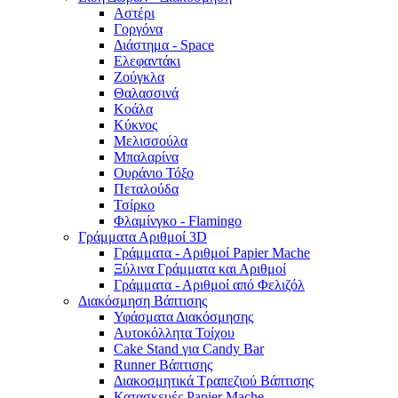
Αστέρι
Γοργόνα
Διάστημα - Space
Ελεφαντάκι
Ζούγκλα
Θαλασσινά
Κοάλα
Κύκνος
Μελισσούλα
Μπαλαρίνα
Ουράνιο Τόξο
Πεταλούδα
Τσίρκο
Φλαμίνγκο - Flamingo
Γράμματα Αριθμοί 3D
Γράμματα - Αριθμοί Papier Mache
Ξύλινα Γράμματα και Αριθμοί
Γράμματα - Αριθμοί από Φελιζόλ
Διακόσμηση Βάπτισης
Υφάσματα Διακόσμησης
Αυτοκόλλητα Τοίχου
Cake Stand για Candy Bar
Runner Βάπτισης
Διακοσμητικά Τραπεζιού Βάπτισης
Κατασκευές Papier Mache