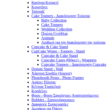
Κανόνια Κονφετί
Κουρτίνες
Τατουάζ
Cake Toppers - Διακόσμηση Τούρτας
Baby Collection
Cake Toppers
Wedding Collection
Πρώτα Γενέθλια
Animals
Αριθμοί για την διακόσμηση της τούρτας
Cupcake & Cake Stand
CupCake Wraps - Toppers - Stand
Cupcake & Cake Stand
Cupcake Cases (Θήκες) - Wrappers
Cupcake Toppers - Διακόσμηση Cupcake
Donuts Stand - Wall
Χάρτινα Σουβέρ (Souver)
Photobooth Props - Photo Frames
Αφίσες Πόρτας
Κέντρα Τραπεζιού
Κορδέλες
Φρου - Φρου Σφυρίχτρες Αναπτυσσόμενες
Bubbles - Σαπουνόφουσκες
Διαφανείς Συσκευασίες
Δωράκια για Πάρτυ