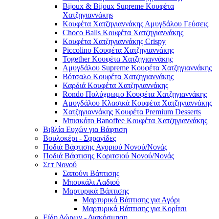
Bijoux & Bijoux Supreme Κουφέτα
Χατζηγιαννάκηs
Κουφέτα Χατζηγιαννάκης Αμυγδάλου Γεύσεις
Choco Balls Κουφέτα Χατζηγιαννάκης
Κουφέτα Χατζηγιαννάκης Crispy
Piccolino Κουφέτα Χατζηγιαννάκης
Together Κουφέτα Χατζηγιαννάκης
Αμυγδάλου Supreme Κουφέτα Χατζηγιαννάκης
Βότσαλο Κουφέτα Χατζηγιαννάκης
Καρδιά Κουφέτα Χατζηγιαννάκης
Rondo Πολύχρωμο Κουφέτα Χατζηγιαννάκης
Αμυγδάλου Κλασικά Κουφέτα Χατζηγιαννάκης
Χατζηγιαννάκης Κουφέτα Premium Desserts
Μπισκότο Banoffee Κουφέτα Χατζηγιαννάκης
Βιβλία Ευχών για Βάφτιση
Βουλοκέρι - Σφραγίδες
Ποδιά Βάφτισης Αγοριού Νονού/Νονάς
Ποδιά Βάφτισης Κοριτσιού Νονού/Νονάς
Σετ Νονού
Σαπούνι Βάπτισης
Μπουκάλι Λαδιού
Μαρτυρικά Βάπτισης
Μαρτυρικά Βάπτισης για Αγόρι
Μαρτυρικά Βάπτισης για Κορίτσι
Είδη Δώρων - Διακόσμηση