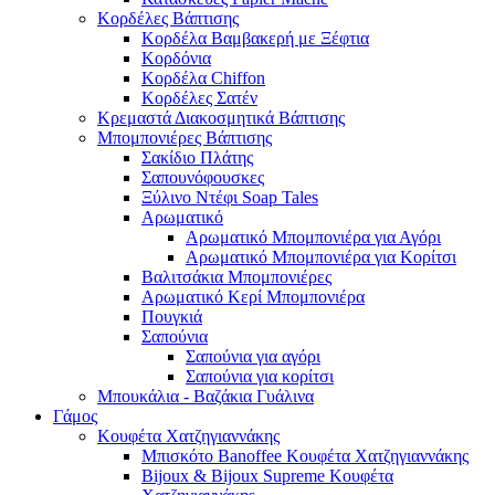
Κορδέλες Βάπτισης
Κορδέλα Βαμβακερή με Ξέφτια
Κορδόνια
Κορδέλα Chiffon
Κορδέλες Σατέν
Κρεμαστά Διακοσμητικά Βάπτισης
Μπομπονιέρες Βάπτισης
Σακίδιο Πλάτης
Σαπουνόφουσκες
Ξύλινο Ντέφι Soap Tales
Αρωματικό
Αρωματικό Μπομπονιέρα για Αγόρι
Αρωματικό Μπομπονιέρα για Κορίτσι
Βαλιτσάκια Μπομπονιέρες
Αρωματικό Κερί Μπομπονιέρα
Πουγκιά
Σαπούνια
Σαπούνια για αγόρι
Σαπούνια για κορίτσι
Μπουκάλια - Βαζάκια Γυάλινα
Γάμος
Κουφέτα Χατζηγιαννάκης
Μπισκότο Banoffee Κουφέτα Χατζηγιαννάκης
Bijoux & Bijoux Supreme Κουφέτα