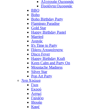
Αξεσουάρ Ομορφιάς
Προϊόντα Ομορφιάς
BBQ
Boho
Boho Birthday Party
Flamingo Paradise
Gold Star
Happy Birthday Pastel
Married
Ανανάς
It's Time to Party
Πάρτυ Αποφοίτησης
Disco Fever
Happy Birthday Kraft
Keep Calm and Party On
Moustache Madness
Silver Star
Pop Art Party
Άνα Χρώμα
Γκρι
Εκρού
Ασημί
Γαλάζιο
Ιβουάρ
Καφέ