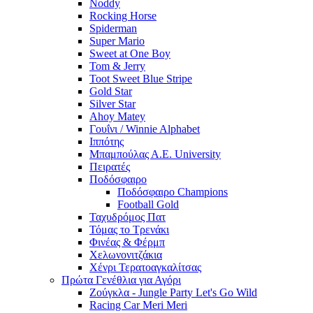
Noddy
Rocking Horse
Spiderman
Super Mario
Sweet at One Boy
Tom & Jerry
Toot Sweet Blue Stripe
Gold Star
Silver Star
Ahoy Matey
Γουΐνι / Winnie Alphabet
Ιππότης
Μπαμπούλας Α.Ε. University
Πειρατές
Ποδόσφαιρο
Ποδόσφαιρο Champions
Football Gold
Ταχυδρόμος Πατ
Τόμας το Τρενάκι
Φινέας & Φέρμπ
Χελωνονιτζάκια
Χένρι Τερατοαγκαλίτσας
Πρώτα Γενέθλια για Αγόρι
Ζούγκλα - Jungle Party Let's Go Wild
Racing Car Meri Meri