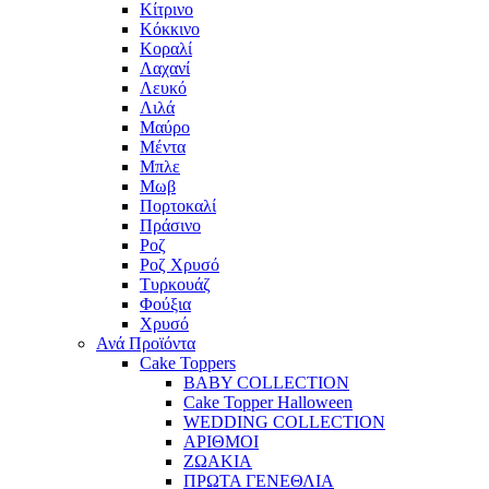
Κίτρινο
Κόκκινο
Κοραλί
Λαχανί
Λευκό
Λιλά
Μαύρο
Μέντα
Μπλε
Μωβ
Πορτοκαλί
Πράσινο
Ροζ
Ροζ Χρυσό
Τυρκουάζ
Φούξια
Χρυσό
Ανά Προϊόντα
Cake Toppers
BABY COLLECTION
Cake Topper Halloween
WEDDING COLLECTION
ΑΡΙΘΜΟΙ
ΖΩΑΚΙΑ
ΠΡΩΤΑ ΓΕΝΕΘΛΙΑ