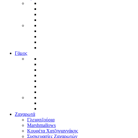
Γάμος
Ζαχαρωτά
Γλειφιτζούρια
Marshmallows
Κουφέτα Χατζηγιαννάκης
Συσκευασίες Ζαχαρωτών