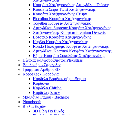
Χατζηγιαννάκηs
Κουφέτα Χατζηγιαννάκης Αμυγδάλου Γεύσεις
Κουφέτα Σειρά Twist Χατζηγιαννάκης
Κουφέτα Χατζηγιαννάκης Crispy
Piccolino Κουφέτα Χατζηγιαννάκης
Together Κουφέτα Χατζηγιαννάκης
Αμυγδάλου Supreme Κουφέτα Χατζηγιαννάκης
Χατζηγιαννάκης Κουφέτα Premium Desserts
Βότσαλο Κουφέτα Χατζηγιαννάκης
Καρδιά Κουφέτα Χατζηγιαννάκης
Rondo Πολύχρωμο Κουφέτα Χατζηγιαννάκης
Αμυγδάλου Κλασικά Κουφέτα Χατζηγιαννάκης
Βέρες Κουφέτα Σοκολάτας Χατζηγιαννάκης
Πίνακας καλωσορίσματος Plexiglass
Βουλοκέρι - Σφραγίδες
Γράμματα Αριθμοί 3D
Κορδέλες - Κορδόνια
Κορδέλα Βαμβακερή με Ξέφτια
Κορδόνια
Κορδέλα Chiffon
Κορδέλες Σατέν
Μπαλόνια Γάμου - Bachelor
Photobooth
Βιβλία Ευχών
3D Είδη Για Ευχές