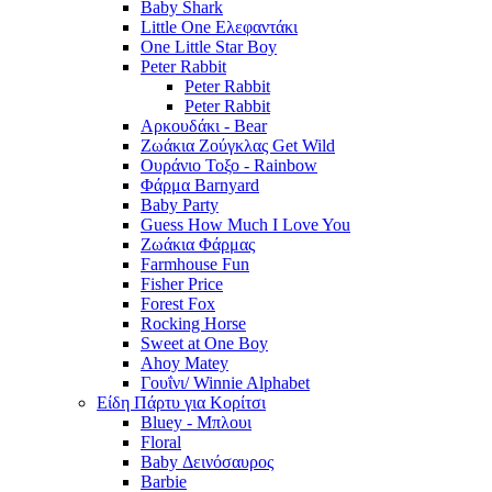
Baby Shark
Little One Ελεφαντάκι
One Little Star Boy
Peter Rabbit
Peter Rabbit
Peter Rabbit
Αρκουδάκι - Bear
Ζωάκια Ζούγκλας Get Wild
Ουράνιο Τοξο - Rainbow
Φάρμα Barnyard
Baby Party
Guess How Much I Love You
Ζωάκια Φάρμας
Farmhouse Fun
Fisher Price
Forest Fox
Rocking Horse
Sweet at One Boy
Ahoy Matey
Γουΐνι/ Winnie Alphabet
Είδη Πάρτυ για Κορίτσι
Bluey - Μπλουι
Floral
Baby Δεινόσαυρος
Barbie