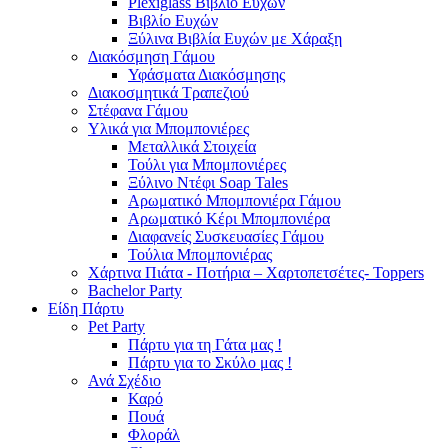
Plexiglass Βιβλίο Ευχών
Βιβλίο Ευχών
Ξύλινα Βιβλία Ευχών με Χάραξη
Διακόσμηση Γάμου
Υφάσματα Διακόσμησης
Διακοσμητικά Τραπεζιού
Στέφανα Γάμου
Υλικά για Μπομπονιέρες
Μεταλλικά Στοιχεία
Τούλι για Μπομπονιέρες
Ξύλινο Ντέφι Soap Tales
Αρωματικό Μπομπονιέρα Γάμου
Αρωματικό Κέρι Μπομπονιέρα
Διαφανείς Συσκευασίες Γάμου
Τούλια Μπομπονιέρας
Χάρτινα Πιάτα - Ποτήρια – Χαρτοπετσέτες- Toppers
Bachelor Party
Είδη Πάρτυ
Pet Party
Πάρτυ για τη Γάτα μας !
Πάρτυ για το Σκύλο μας !
Ανά Σχέδιο
Καρό
Πουά
Φλοράλ