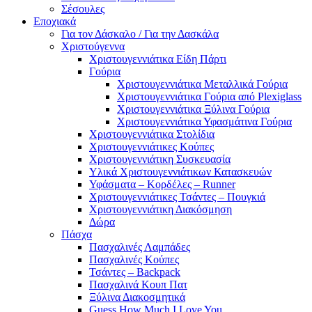
Σέσουλες
Εποχιακά
Για τον Δάσκαλο / Για την Δασκάλα
Χριστούγεννα
Χριστουγεννιάτικα Είδη Πάρτι
Γούρια
Χριστουγεννιάτικα Μεταλλικά Γούρια
Χριστουγεννιάτικα Γούρια από Plexiglass
Χριστουγεννιάτικα Ξύλινα Γούρια
Χριστουγεννιάτικα Υφασμάτινα Γούρια
Χριστουγεννιάτικα Στολίδια
Χριστουγεννιάτικες Κούπες
Χριστουγεννιάτικη Συσκευασία
Υλικά Χριστουγεννιάτικων Κατασκευών
Υφάσματα – Κορδέλες – Runner
Χριστουγεννιάτικες Τσάντες – Πουγκιά
Χριστουγεννιάτικη Διακόσμηση
Δώρα
Πάσχα
Πασχαλινές Λαμπάδες
Πασχαλινές Κούπες
Τσάντες – Backpack
Πασχαλινά Κουπ Πατ
Ξύλινα Διακοσμητικά
Guess How Much I Love You