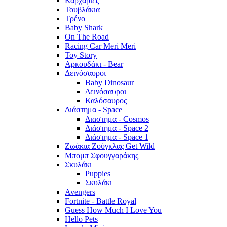
Καρχαρίες
Τουβλάκια
Τρένο
Baby Shark
On The Road
Racing Car Meri Meri
Toy Story
Αρκουδάκι - Bear
Δεινόσαυροι
Baby Dinosaur
Δεινόσαυροι
Καλόσαυρος
Διάστημα - Space
Διαστημα - Cosmos
Διάστημα - Space 2
Διάστημα - Space 1
Ζωάκια Ζούγκλας Get Wild
Μπομπ Σφουγγαράκης
Σκυλάκι
Puppies
Σκυλάκι
Avengers
Fortnite - Battle Royal
Guess How Much I Love You
Hello Pets