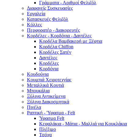
Γράμματα - Αριθμοί Φελιζόλ
Διαφανείς Συσκευασίες
Εργαλεία
Κατασκευές Φελιζόλ
Κόλλες
Περφορατέρ - Διακορευτές
Κορδέλες - Κορδόνια - Δαντέλες
Κορδέλα Βαμβακερή με Ξέφτια
Κορδέλα Chiffon
Κορδέλες Σατέν
Δαντέλες
Κορδέλες
Κορδόνια
Κουδούνια
Κουμπιά Χειροτεχνίας
Μεταλλικά Κουτιά
Μπουκάλια
Ξύλινα Αντικείμενα
Ξύλινα Διακοσμητικά
Πινέλα
Ραπτική - 'Υφασμα - Felt
Ύφασμα Felt
Κεφαλάκια - Μάτια - Μαλλιά για Κουκλάκια
Πλέξιμο
Τσόχα