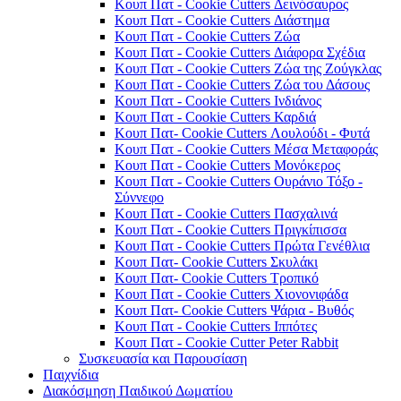
Κουπ Πατ - Cookie Cutters Δεινόσαυρος
Κουπ Πατ - Cookie Cutters Διάστημα
Κουπ Πατ - Cookie Cutters Ζώα
Κουπ Πατ - Cookie Cutters Διάφορα Σχέδια
Κουπ Πατ - Cookie Cutters Ζώα της Ζούγκλας
Κουπ Πατ - Cookie Cutters Ζώα του Δάσους
Κουπ Πατ - Cookie Cutters Ινδιάνος
Κουπ Πατ - Cookie Cutters Καρδιά
Κουπ Πατ- Cookie Cutters Λουλούδι - Φυτά
Κουπ Πατ - Cookie Cutters Μέσα Μεταφοράς
Κουπ Πατ - Cookie Cutters Μονόκερος
Κουπ Πατ - Cookie Cutters Ουράνιο Τόξο -
Σύννεφο
Κουπ Πατ - Cookie Cutters Πασχαλινά
Κουπ Πατ - Cookie Cutters Πριγκίπισσα
Κουπ Πατ - Cookie Cutters Πρώτα Γενέθλια
Κουπ Πατ- Cookie Cutters Σκυλάκι
Κουπ Πατ- Cookie Cutters Τροπικό
Κουπ Πατ - Cookie Cutters Χιονονιφάδα
Κουπ Πατ- Cookie Cutters Ψάρια - Βυθός
Κουπ Πατ - Cookie Cutters Ιππότες
Κουπ Πατ - Cookie Cutter Peter Rabbit
Συσκευασία και Παρουσίαση
Παιχνίδια
Διακόσμηση Παιδικού Δωματίου