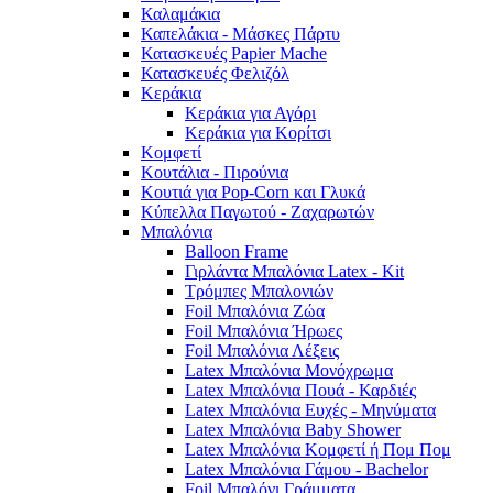
Καλαμάκια
Καπελάκια - Μάσκες Πάρτυ
Κατασκευές Papier Mache
Κατασκευές Φελιζόλ
Κεράκια
Κεράκια για Αγόρι
Κεράκια για Κορίτσι
Κομφετί
Κουτάλια - Πιρούνια
Κουτιά για Pop-Corn και Γλυκά
Κύπελλα Παγωτού - Ζαχαρωτών
Μπαλόνια
Balloon Frame
Γιρλάντα Μπαλόνια Latex - Kit
Τρόμπες Μπαλονιών
Foil Μπαλόνια Ζώα
Foil Μπαλόνια Ήρωες
Foil Μπαλόνια Λέξεις
Latex Μπαλόνια Μονόχρωμα
Latex Μπαλόνια Πουά - Καρδιές
Latex Μπαλόνια Ευχές - Μηνύματα
Latex Μπαλόνια Baby Shower
Latex Μπαλόνια Κομφετί ή Πομ Πομ
Latex Μπαλόνια Γάμου - Bachelor
Foil Μπαλόνι Γράμματα