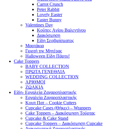
Carrot Crunch
Peter Rabbit
Lovely Easter
Easter Bunny
Valentines Day
Κούπες Aγίου Βαλεντίνου
Διακόσμηση
Είδη Σερβιρίσματος
Μαρτάκια
Γιορτή της Μητέρας
Halloween Είδη Πάρτυ!
Cake Toppers
BABY COLLECTION
ΠΡΩΤΑ ΓΕΝΕΘΛΙΑ
WEDDING COLLECTION
ΑΡΙΘΜΟΙ
ΖΩΑΚΙΑ
Είδη- Εργαλεία Ζαχαροπλαστικής
Εργαλεία Ζαχαροπλαστικής
Κουπ Πατ – Cookie Cutters
Cupcake Cases (Θήκες) – Wrappers
Cake Toppers – Διακόσμηση Τούρτας
Cupcake & Cake Stand
Cupcake Toppers – Διακόσμηση Cupcake
Διακοσμητικά Ζαχαροπλαστικής