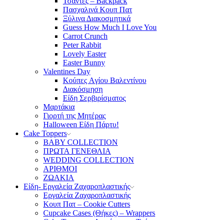
Τσάντες – Backpack
Πασχαλινά Κουπ Πατ
Ξύλινα Διακοσμητικά
Guess How Much I Love You
Carrot Crunch
Peter Rabbit
Lovely Easter
Easter Bunny
Valentines Day
Κούπες Aγίου Βαλεντίνου
Διακόσμηση
Είδη Σερβιρίσματος
Μαρτάκια
Γιορτή της Μητέρας
Halloween Είδη Πάρτυ!
Cake Toppers
BABY COLLECTION
ΠΡΩΤΑ ΓΕΝΕΘΛΙΑ
WEDDING COLLECTION
ΑΡΙΘΜΟΙ
ΖΩΑΚΙΑ
Είδη- Εργαλεία Ζαχαροπλαστικής
Εργαλεία Ζαχαροπλαστικής
Κουπ Πατ – Cookie Cutters
Cupcake Cases (Θήκες) – Wrappers