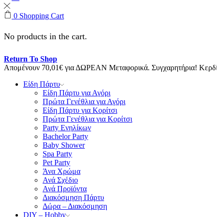
0
Shopping Cart
No products in the cart.
Return To Shop
Απομένουν
70,01
€
για ΔΩΡΕΑΝ Μεταφορικά.
Συγχαρητήρια! Κερ
Είδη Πάρτυ
Είδη Πάρτυ για Αγόρι
Πρώτα Γενέθλια για Αγόρι
Είδη Πάρτυ για Κορίτσι
Πρώτα Γενέθλια για Κορίτσι
Party Ενηλίκων
Bachelor Party
Baby Shower
Spa Party
Pet Party
Άνα Χρώμα
Ανά Σχέδιο
Ανά Προϊόντα
Διακόσμηση Πάρτυ
Δώρα – Διακόσμηση
DIY – Hobby