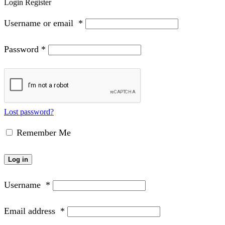
Login
Register
Username or email
*
Password
*
Lost password?
Remember Me
Log in
Username
*
Email address
*