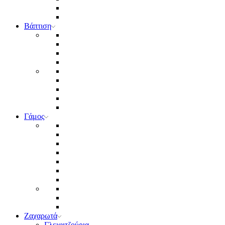
Βάπτιση
Γάμος
Ζαχαρωτά
Γλειφιτζούρια