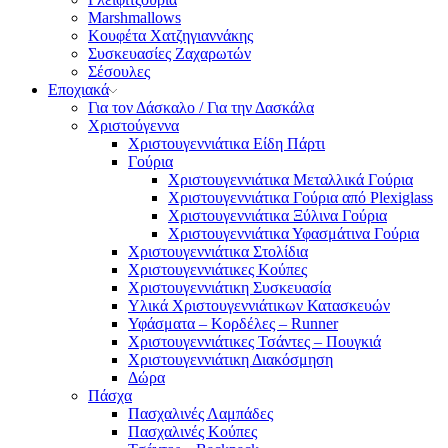
Marshmallows
Κουφέτα Χατζηγιαννάκης
Συσκευασίες Ζαχαρωτών
Σέσουλες
Εποχιακά
Για τον Δάσκαλο / Για την Δασκάλα
Χριστούγεννα
Χριστουγεννιάτικα Είδη Πάρτι
Γούρια
Χριστουγεννιάτικα Μεταλλικά Γούρια
Χριστουγεννιάτικα Γούρια από Plexiglass
Χριστουγεννιάτικα Ξύλινα Γούρια
Χριστουγεννιάτικα Υφασμάτινα Γούρια
Χριστουγεννιάτικα Στολίδια
Χριστουγεννιάτικες Κούπες
Χριστουγεννιάτικη Συσκευασία
Υλικά Χριστουγεννιάτικων Κατασκευών
Υφάσματα – Κορδέλες – Runner
Χριστουγεννιάτικες Τσάντες – Πουγκιά
Χριστουγεννιάτικη Διακόσμηση
Δώρα
Πάσχα
Πασχαλινές Λαμπάδες
Πασχαλινές Κούπες