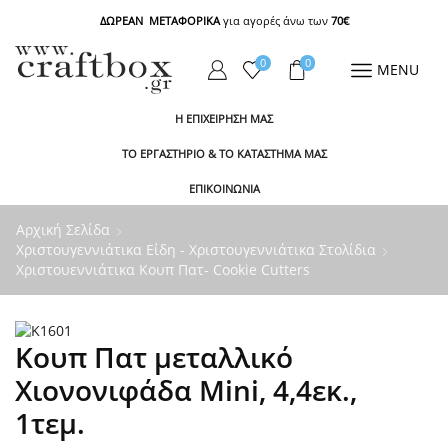
ΔΩΡΕΑΝ ΜΕΤΑΦΟΡΙΚΑ
για αγορές άνω των
70€
0
0
MENU
Η ΕΠΙΧΕΙΡΗΣΗ ΜΑΣ
ΤΟ ΕΡΓΑΣΤΗΡΙΟ & ΤΟ ΚΑΤΑΣΤΗΜΑ ΜΑΣ
ΕΠΙΚΟΙΝΩΝΙΑ
Αρχική Σελίδα
Χριστουγεννιάτικα Είδη - Χριστουγεννιάτικα Στολίδια
Χριστουεννιάτικα Κουπ Πατ- Cookie Cutters
Κουπ Πατ μεταλλικό
Χιονονιφάδα Mini, 4,4εκ.,
1τεμ.