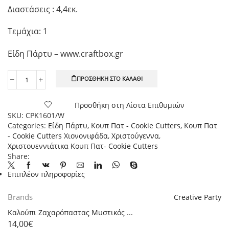
Διαστάσεις : 4,4εκ.
Τεμάχια: 1
Είδη Πάρτυ – www.craftbox.gr
ΠΡΟΣΘΉΚΗ ΣΤΟ ΚΑΛΆΘΙ
Κουπ
Πατ
μεταλλικό
Προσθήκη στη Λίστα Επιθυμιών
Χιονονιφάδα
SKU:
CPK1601/W
Mini,
Categories:
Είδη Πάρτυ
,
Κουπ Πατ - Cookie Cutters
,
Κουπ Πατ
4,4εκ.,
- Cookie Cutters Χιονονιφάδα
,
Χριστούγεννα
,
1τεμ.
Χριστουεννιάτικα Κουπ Πατ- Cookie Cutters
ποσότητα
Share:
Επιπλέον πληροφορίες
Brands
Creative Party
Καλούπι Ζαχαρόπαστας Μυστικός ...
14,00
€