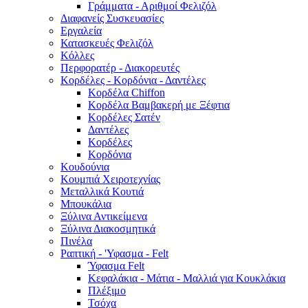
Γράμματα - Αριθμοί Φελιζόλ
Διαφανείς Συσκευασίες
Εργαλεία
Κατασκευές Φελιζόλ
Κόλλες
Περφορατέρ - Διακορευτές
Κορδέλες - Κορδόνια - Δαντέλες
Κορδέλα Chiffon
Κορδέλα Βαμβακερή με Ξέφτια
Κορδέλες Σατέν
Δαντέλες
Κορδέλες
Κορδόνια
Κουδούνια
Κουμπιά Χειροτεχνίας
Μεταλλικά Κουτιά
Μπουκάλια
Ξύλινα Αντικείμενα
Ξύλινα Διακοσμητικά
Πινέλα
Ραπτική - 'Υφασμα - Felt
Ύφασμα Felt
Κεφαλάκια - Μάτια - Μαλλιά για Κουκλάκια
Πλέξιμο
Τσόχα