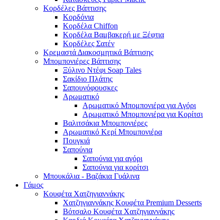
Κορδέλες Βάπτισης
Κορδόνια
Κορδέλα Chiffon
Κορδέλα Βαμβακερή με Ξέφτια
Κορδέλες Σατέν
Κρεμαστά Διακοσμητικά Βάπτισης
Μπομπονιέρες Βάπτισης
Ξύλινο Ντέφι Soap Tales
Σακίδιο Πλάτης
Σαπουνόφουσκες
Αρωματικό
Αρωματικό Μπομπονιέρα για Αγόρι
Αρωματικό Μπομπονιέρα για Κορίτσι
Βαλιτσάκια Μπομπονιέρες
Αρωματικό Κερί Μπομπονιέρα
Πουγκιά
Σαπούνια
Σαπούνια για αγόρι
Σαπούνια για κορίτσι
Μπουκάλια - Βαζάκια Γυάλινα
Γάμος
Κουφέτα Χατζηγιαννάκης
Χατζηγιαννάκης Κουφέτα Premium Desserts
Βότσαλο Κουφέτα Χατζηγιαννάκης