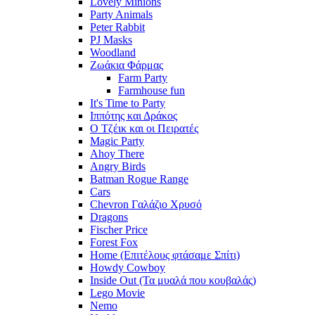
Lovely Minions
Party Animals
Peter Rabbit
PJ Masks
Woodland
Ζωάκια Φάρμας
Farm Party
Farmhouse fun
It's Time to Party
Ιππότης και Δράκος
Ο Τζέικ και οι Πειρατές
Magic Party
Ahoy There
Angry Birds
Batman Rogue Range
Cars
Chevron Γαλάζιο Χρυσό
Dragons
Fischer Price
Forest Fox
Home (Επιτέλους φτάσαμε Σπίτι)
Howdy Cowboy
Inside Out (Τα μυαλά που κουβαλάς)
Lego Movie
Nemo