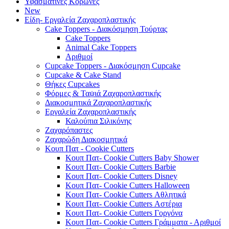
Υφασμάτινες Κορώνες
New
Είδη- Εργαλεία Ζαχαροπλαστικής
Cake Toppers - Διακόσμηση Τούρτας
Cake Toppers
Animal Cake Toppers
Αριθμοί
Cupcake Toppers - Διακόσμηση Cupcake
Cupcake & Cake Stand
Θήκες Cupcakes
Φόρμες & Ταψιά Ζαχαροπλαστικής
Διακοσμητικά Ζαχαροπλαστικής
Εργαλεία Ζαχαροπλαστικής
Καλούπια Σιλικόνης
Ζαχαρόπαστες
Ζαχαρώδη Διακοσμητικά
Κουπ Πατ - Cookie Cutters
Κουπ Πατ- Cookie Cutters Baby Shower
Κουπ Πατ- Cookie Cutters Barbie
Κουπ Πατ- Cookie Cutters Disney
Κουπ Πατ- Cookie Cutters Halloween
Κουπ Πατ- Cookie Cutters Αθλητικά
Κουπ Πατ- Cookie Cutters Αστέρια
Κουπ Πατ- Cookie Cutters Γοργόνα
Κουπ Πατ- Cookie Cutters Γράμματα - Αριθμοί