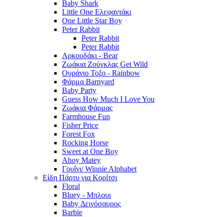
Baby Shark
Little One Ελεφαντάκι
One Little Star Boy
Peter Rabbit
Peter Rabbit
Peter Rabbit
Αρκουδάκι - Bear
Ζωάκια Ζούγκλας Get Wild
Ουράνιο Τοξο - Rainbow
Φάρμα Barnyard
Baby Party
Guess How Much I Love You
Ζωάκια Φάρμας
Farmhouse Fun
Fisher Price
Forest Fox
Rocking Horse
Sweet at One Boy
Ahoy Matey
Γουΐνι/ Winnie Alphabet
Είδη Πάρτυ για Κορίτσι
Floral
Bluey - Μπλουι
Baby Δεινόσαυρος
Barbie