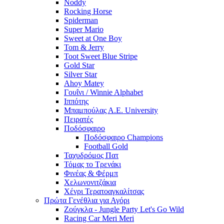
Noddy
Rocking Horse
Spiderman
Super Mario
Sweet at One Boy
Tom & Jerry
Toot Sweet Blue Stripe
Gold Star
Silver Star
Ahoy Matey
Γουΐνι / Winnie Alphabet
Ιππότης
Μπαμπούλας Α.Ε. University
Πειρατές
Ποδόσφαιρο
Ποδόσφαιρο Champions
Football Gold
Ταχυδρόμος Πατ
Τόμας το Τρενάκι
Φινέας & Φέρμπ
Χελωνονιτζάκια
Χένρι Τερατοαγκαλίτσας
Πρώτα Γενέθλια για Αγόρι
Ζούγκλα - Jungle Party Let's Go Wild
Racing Car Meri Meri