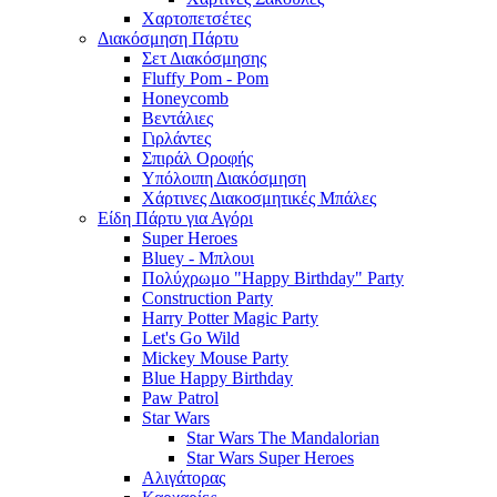
Χαρτοπετσέτες
Διακόσμηση Πάρτυ
Σετ Διακόσμησης
Fluffy Pom - Pom
Honeycomb
Βεντάλιες
Γιρλάντες
Σπιράλ Οροφής
Υπόλοιπη Διακόσμηση
Χάρτινες Διακοσμητικές Μπάλες
Είδη Πάρτυ για Αγόρι
Super Heroes
Bluey - Μπλουι
Πολύχρωμο "Happy Birthday" Party
Construction Party
Harry Potter Magic Party
Let's Go Wild
Mickey Mouse Party
Blue Happy Birthday
Paw Patrol
Star Wars
Star Wars The Mandalorian
Star Wars Super Heroes
Αλιγάτορας