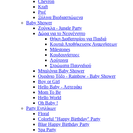
Chevron
Kraft
Ριγέ
Ξύλινα Βιοδιασπώμενα
Baby Shower
Ζούγκλα - Jungle Party
Δώρα για το Νεογέννητο
Θήκη Διαβατηρίου για Παιδιά
Κουτιά Αποθήκευσης Αναμνήσεων
Milestones
Κουδουνίστρες
Λούτρινα
Στρώματα Παιχνιδιού
Μπαλόνια Baby Shower
Ουράνιο Τόξο - Rainbow - Baby Shower
Boy or Girl
Hello Baby - Αστεράκι
Mom To Be
Hello World
Oh Baby !
Party Ενηλίκων
Floral
Colorful "Happy Birthday" Party
Blue Happy Birthday Party
Spa Party