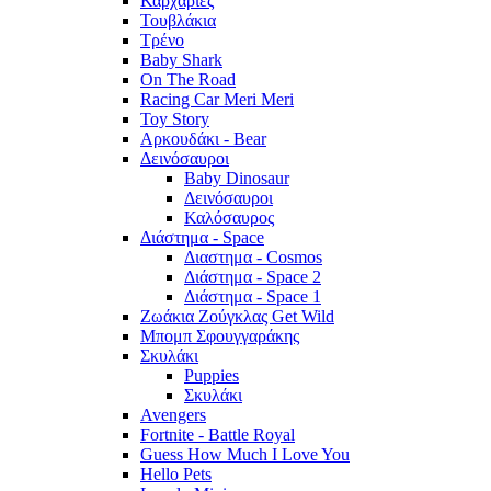
Καρχαρίες
Τουβλάκια
Τρένο
Baby Shark
On The Road
Racing Car Meri Meri
Toy Story
Αρκουδάκι - Bear
Δεινόσαυροι
Baby Dinosaur
Δεινόσαυροι
Καλόσαυρος
Διάστημα - Space
Διαστημα - Cosmos
Διάστημα - Space 2
Διάστημα - Space 1
Ζωάκια Ζούγκλας Get Wild
Μπομπ Σφουγγαράκης
Σκυλάκι
Puppies
Σκυλάκι
Avengers
Fortnite - Battle Royal
Guess How Much I Love You
Hello Pets