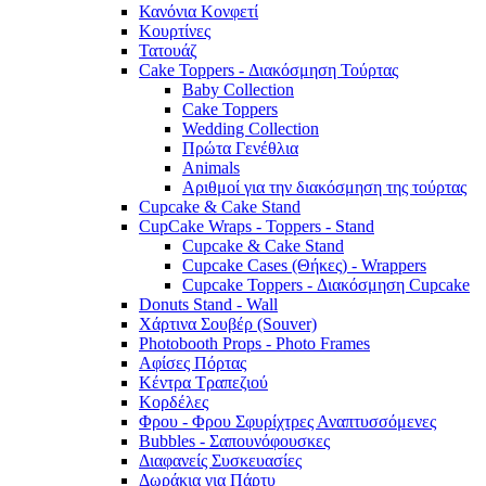
Κανόνια Κονφετί
Κουρτίνες
Τατουάζ
Cake Toppers - Διακόσμηση Τούρτας
Baby Collection
Cake Toppers
Wedding Collection
Πρώτα Γενέθλια
Animals
Αριθμοί για την διακόσμηση της τούρτας
Cupcake & Cake Stand
CupCake Wraps - Toppers - Stand
Cupcake & Cake Stand
Cupcake Cases (Θήκες) - Wrappers
Cupcake Toppers - Διακόσμηση Cupcake
Donuts Stand - Wall
Χάρτινα Σουβέρ (Souver)
Photobooth Props - Photo Frames
Αφίσες Πόρτας
Κέντρα Τραπεζιού
Κορδέλες
Φρου - Φρου Σφυρίχτρες Αναπτυσσόμενες
Bubbles - Σαπουνόφουσκες
Διαφανείς Συσκευασίες
Δωράκια για Πάρτυ