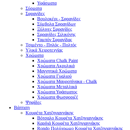
Υφάσματα
Σύρματα
Σφραγίδες
Βουλοκέρι - Σφραγίδες
Σύμβολα Σφραγίδων
Ξύλινες Σφραγίδες
Σφραγίδες Σιλικόνης
Ταμπόν Σφραγίδας
Τσιμέντο - Πηλός - Πολτός
Υλικά Χειροτεχνίας
Χρώματα
Χρώματα Chalk Paint
Χρώματα Ακρυλικά
Μαγνητικά Χρώματα
Χρώματα Γυαλιού
Χρώματα Μαυροπίνακα - Chalk
Χρώματα Μεταλλικά
Χρώματα Υφάσματος
Χρώματα Φωσφοριζέ
Ψηφίδες
Βάπτιση
Κουφέτα Χατζηγιαννάκης
Βότσαλο Κουφέτα Χατζηγιαννάκης
Καρδιά Κουφέτα Χατζηγιαννάκης
Rondo Πολύχρωμο Κουφέτα Χατζηγιαννάκης