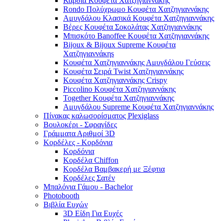
Καρδιά Κουφέτα Χατζηγιαννάκης
Rondo Πολύχρωμο Κουφέτα Χατζηγιαννάκης
Αμυγδάλου Κλασικά Κουφέτα Χατζηγιαννάκης
Βέρες Κουφέτα Σοκολάτας Χατζηγιαννάκης
Μπισκότο Banoffee Κουφέτα Χατζηγιαννάκης
Bijoux & Bijoux Supreme Κουφέτα
Χατζηγιαννάκηs
Κουφέτα Χατζηγιαννάκης Αμυγδάλου Γεύσεις
Κουφέτα Σειρά Twist Χατζηγιαννάκης
Κουφέτα Χατζηγιαννάκης Crispy
Piccolino Κουφέτα Χατζηγιαννάκης
Together Κουφέτα Χατζηγιαννάκης
Αμυγδάλου Supreme Κουφέτα Χατζηγιαννάκης
Πίνακας καλωσορίσματος Plexiglass
Βουλοκέρι - Σφραγίδες
Γράμματα Αριθμοί 3D
Κορδέλες - Κορδόνια
Κορδόνια
Κορδέλα Chiffon
Κορδέλα Βαμβακερή με Ξέφτια
Κορδέλες Σατέν
Μπαλόνια Γάμου - Bachelor
Photobooth
Βιβλία Ευχών
3D Είδη Για Ευχές