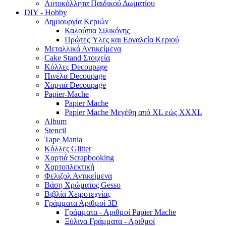
Αυτοκόλλητα Παιδικού Δωματίου
DIY - Hobby
Δημιουργία Κεριών
Καλούπια Σιλικόνης
Πρώτες Ύλες και Εργαλεία Κεριού
Μεταλλικά Αντικείμενα
Cake Stand Στοιχεία
Κόλλες Decoupage
Πινέλα Decoupage
Χαρτιά Decoupage
Papier-Mache
Papier Mache
Papier Mache Μεγέθη από XL εώς XXXL
Album
Stencil
Tape Mania
Κόλλες Glitter
Χαρτιά Scrapbooking
Χαρτοπλεκτική
Φελιζολ Αντικείμενα
Βάση Χρώματος Gesso
Βιβλία Χειροτεχνίας
Γράμματα Αριθμοί 3D
Γράμματα - Αριθμοί Papier Mache
Ξύλινα Γράμματα - Αριθμοί