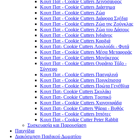
Κουπ Πατ - Cookie Cutters Δεινόσαυρος
Κουπ Πατ - Cookie Cutters Διάστημα
Κουπ Πατ - Cookie Cutters Ζώα
Κουπ Πατ - Cookie Cutters Διάφορα Σχέδια
Κουπ Πατ - Cookie Cutters Ζώα της Ζούγκλας
Κουπ Πατ - Cookie Cutters Ζώα του Δάσους
Κουπ Πατ - Cookie Cutters Ινδιάνος
Κουπ Πατ - Cookie Cutters Καρδιά
Κουπ Πατ- Cookie Cutters Λουλούδι - Φυτά
Κουπ Πατ - Cookie Cutters Μέσα Μεταφοράς
Κουπ Πατ - Cookie Cutters Μονόκερος
Κουπ Πατ - Cookie Cutters Ουράνιο Τόξο -
Σύννεφο
Κουπ Πατ - Cookie Cutters Πασχαλινά
Κουπ Πατ - Cookie Cutters Πριγκίπισσα
Κουπ Πατ - Cookie Cutters Πρώτα Γενέθλια
Κουπ Πατ- Cookie Cutters Σκυλάκι
Κουπ Πατ- Cookie Cutters Τροπικό
Κουπ Πατ - Cookie Cutters Χιονονιφάδα
Κουπ Πατ- Cookie Cutters Ψάρια - Βυθός
Κουπ Πατ - Cookie Cutters Ιππότες
Κουπ Πατ - Cookie Cutter Peter Rabbit
Συσκευασία και Παρουσίαση
Παιχνίδια
Διακόσμηση Παιδικού Δωματίου