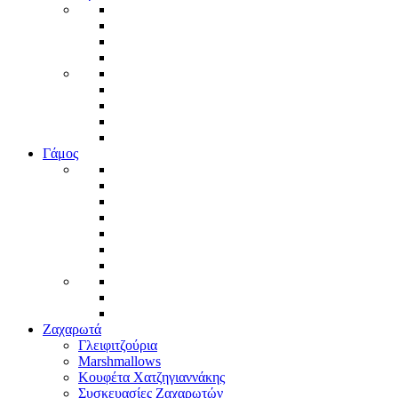
Γάμος
Ζαχαρωτά
Γλειφιτζούρια
Marshmallows
Κουφέτα Χατζηγιαννάκης
Συσκευασίες Ζαχαρωτών