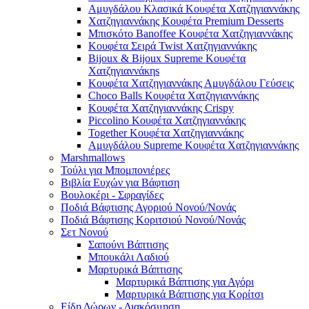
Αμυγδάλου Κλασικά Κουφέτα Χατζηγιαννάκης
Χατζηγιαννάκης Κουφέτα Premium Desserts
Μπισκότο Banoffee Κουφέτα Χατζηγιαννάκης
Κουφέτα Σειρά Twist Χατζηγιαννάκης
Bijoux & Bijoux Supreme Κουφέτα
Χατζηγιαννάκηs
Κουφέτα Χατζηγιαννάκης Αμυγδάλου Γεύσεις
Choco Balls Κουφέτα Χατζηγιαννάκης
Κουφέτα Χατζηγιαννάκης Crispy
Piccolino Κουφέτα Χατζηγιαννάκης
Together Κουφέτα Χατζηγιαννάκης
Αμυγδάλου Supreme Κουφέτα Χατζηγιαννάκης
Marshmallows
Τούλι για Μπομπονιέρες
Βιβλία Ευχών για Βάφτιση
Βουλοκέρι - Σφραγίδες
Ποδιά Βάφτισης Αγοριού Νονού/Νονάς
Ποδιά Βάφτισης Κοριτσιού Νονού/Νονάς
Σετ Νονού
Σαπούνι Βάπτισης
Μπουκάλι Λαδιού
Μαρτυρικά Βάπτισης
Μαρτυρικά Βάπτισης για Αγόρι
Μαρτυρικά Βάπτισης για Κορίτσι
Είδη Δώρων - Διακόσμηση