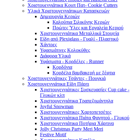
Χριστουεννιάτικα Κουπ Πατ- Cookie Cutters
Υλικά Χριστουγεννιάτικων Κατασκευών
Δημιουργία Κεριών
Καλούπια Σιλικόνης Κεριών
Πρώτες Ύλες και Εργαλεία Κεριού
Χριστουγεννιάτικα Μεταλλικά Στοιχεία
Είδη από Plexiglass - Γυαλί - Πλαστικό
Χάντρες
Υφασμάτινες Κολοκύθες
Διάφορα Υλικά
Υφάσματα - Κορδέλες - Runner
Κορδόνια
Κορδέλα βαμβακερή με ξέφτια
Χριστουγεννιάτικες Τσάντες - Πουγκιά
Χριστουγεννιάτικα Είδη Πάρτι
Χριστουγεννιάτικες Συσκευασίες Cup cake -
Γλυκών κλπ
Χριστουγεννιάτικα Τραπεζομάντηλα
Joyful Snowman
Χριστουγεννιάτικες Χαρτοπετσέτες
Χριστουγεννιάτικα Πιάτα Φαγητού - Γλυκού
Χριστουγεννιάτικα Ποτήρια Χάρτινα
Jolly Christmas Party Meri Meri
Festive Motif