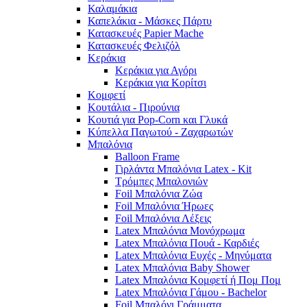
Καλαμάκια
Καπελάκια - Μάσκες Πάρτυ
Κατασκευές Papier Mache
Κατασκευές Φελιζόλ
Κεράκια
Κεράκια για Αγόρι
Κεράκια για Κορίτσι
Κομφετί
Κουτάλια - Πιρούνια
Κουτιά για Pop-Corn και Γλυκά
Κύπελλα Παγωτού - Ζαχαρωτών
Μπαλόνια
Balloon Frame
Γιρλάντα Μπαλόνια Latex - Kit
Τρόμπες Μπαλονιών
Foil Μπαλόνια Ζώα
Foil Μπαλόνια Ήρωες
Foil Μπαλόνια Λέξεις
Latex Μπαλόνια Μονόχρωμα
Latex Μπαλόνια Πουά - Καρδιές
Latex Μπαλόνια Ευχές - Μηνύματα
Latex Μπαλόνια Baby Shower
Latex Μπαλόνια Κομφετί ή Πομ Πομ
Latex Μπαλόνια Γάμου - Bachelor
Foil Μπαλόνι Γράμματα