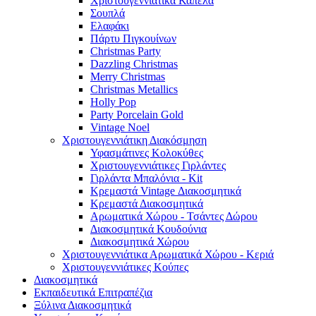
Χριστουγεννιάτικα Καπέλα
Σουπλά
Ελαφάκι
Πάρτυ Πιγκουίνων
Christmas Party
Dazzling Christmas
Merry Christmas
Christmas Metallics
Holly Pop
Party Porcelain Gold
Vintage Noel
Χριστουγεννιάτικη Διακόσμηση
Υφασμάτινες Κολοκύθες
Χριστουγεννιάτικες Γιρλάντες
Γιρλάντα Μπαλόνια - Kit
Κρεμαστά Vintage Διακοσμητικά
Κρεμαστά Διακοσμητικά
Αρωματικά Χώρου - Τσάντες Δώρου
Διακοσμητικά Κουδούνια
Διακοσμητικά Χώρου
Χριστουγεννιάτικα Αρωματικά Χώρου - Κεριά
Χριστουγεννιάτικες Κούπες
Διακοσμητικά
Εκπαιδευτικά Επιτραπέζια
Ξύλινα Διακοσμητικά