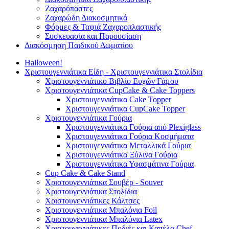
Ζαχαρόπαστες
Ζαχαρώδη Διακοσμητικά
Φόρμες & Ταψιά Ζαχαροπλαστικής
Συσκευασία και Παρουσίαση
Διακόσμηση Παιδικού Δωματίου
Halloween!
Χριστουγεννιάτικα Είδη - Χριστουγεννιάτικα Στολίδια
Χριστουγεννιάτικο Βιβλίο Ευχών Γάμου
Χριστουγεννιάτικα CupCake & Cake Toppers
Χριστουγεννιάτικα Cake Topper
Χριστουγεννιάτικα CupCake Topper
Χριστουγεννιάτικα Γούρια
Χριστουγεννιάτικα Γούρια από Plexiglass
Χριστουγεννιάτικα Γούρια Κοσμήματα
Χριστουγεννιάτικα Μεταλλικά Γούρια
Χριστουγεννιάτικα Ξύλινα Γούρια
Χριστουγεννιάτικα Υφασμάτινα Γούρια
Cup Cake & Cake Stand
Χριστουγεννιάτικα Σουβέρ - Souver
Χριστουγεννιάτικα Στολίδια
Χριστουγεννιάτικες Κάλτσες
Χριστουγεννιάτικα Μπαλόνια Foil
Χριστουγεννιάτικα Μπαλόνια Latex
Χριστουγεννιάτικες Ποδιές και Καπέλα Chef