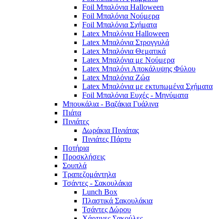
Foil Μπαλόνια Halloween
Foil Μπαλόνια Νούμερα
Foil Μπαλόνια Σχήματα
Latex Μπαλόνια Halloween
Latex Μπαλόνια Στρογγυλά
Latex Μπαλόνια Θεματικά
Latex Μπαλόνια με Νούμερα
Latex Μπαλόνι Αποκάλυψης Φύλου
Latex Μπαλόνια Ζώα
Latex Μπαλόνια με εκτυπωμένα Σχήματα
Foil Μπαλόνια Ευχές - Μηνύματα
Μπουκάλια - Βαζάκια Γυάλινα
Πιάτα
Πινιάτες
Δωράκια Πινιάτας
Πινιάτες Πάρτυ
Ποτήρια
Προσκλήσεις
Σουπλά
Τραπεζομάντηλα
Τσάντες - Σακουλάκια
Lunch Box
Πλαστικά Σακουλάκια
Τσάντες Δώρου
Χάρτινες Σακούλες