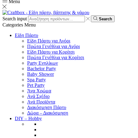
Menu
Search input
Search
Categories
Menu
Είδη Πάρτυ
Είδη Πάρτυ για Αγόρι
Πρώτα Γενέθλια για Αγόρι
Είδη Πάρτυ για Κορίτσι
Πρώτα Γενέθλια για Κορίτσι
Party Ενηλίκων
Bachelor Party
Baby Shower
Spa Party
Pet Party
Άνα Χρώμα
Ανά Σχέδιο
Ανά Προϊόντα
Διακόσμηση Πάρτυ
Δώρα – Διακόσμηση
DIY – Hobby