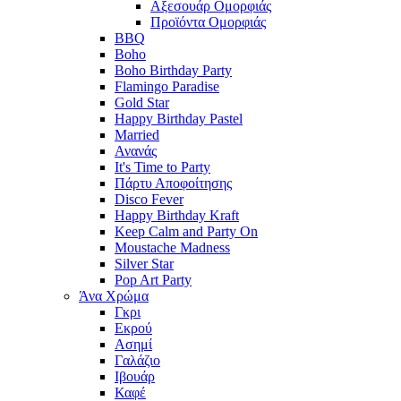
Αξεσουάρ Ομορφιάς
Προϊόντα Ομορφιάς
BBQ
Boho
Boho Birthday Party
Flamingo Paradise
Gold Star
Happy Birthday Pastel
Married
Ανανάς
It's Time to Party
Πάρτυ Αποφοίτησης
Disco Fever
Happy Birthday Kraft
Keep Calm and Party On
Moustache Madness
Silver Star
Pop Art Party
Άνα Χρώμα
Γκρι
Εκρού
Ασημί
Γαλάζιο
Ιβουάρ
Καφέ