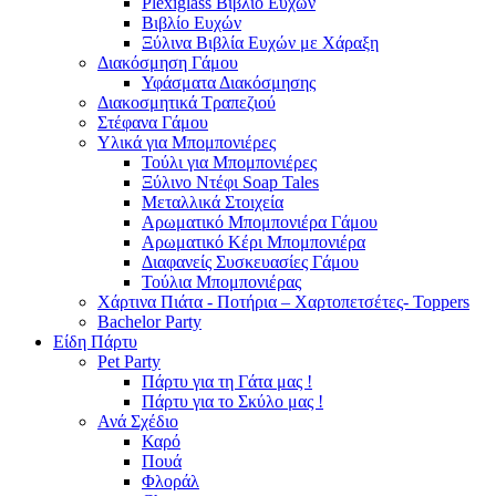
Plexiglass Βιβλίο Ευχών
Βιβλίο Ευχών
Ξύλινα Βιβλία Ευχών με Χάραξη
Διακόσμηση Γάμου
Υφάσματα Διακόσμησης
Διακοσμητικά Τραπεζιού
Στέφανα Γάμου
Υλικά για Μπομπονιέρες
Τούλι για Μπομπονιέρες
Ξύλινο Ντέφι Soap Tales
Μεταλλικά Στοιχεία
Αρωματικό Μπομπονιέρα Γάμου
Αρωματικό Κέρι Μπομπονιέρα
Διαφανείς Συσκευασίες Γάμου
Τούλια Μπομπονιέρας
Χάρτινα Πιάτα - Ποτήρια – Χαρτοπετσέτες- Toppers
Bachelor Party
Είδη Πάρτυ
Pet Party
Πάρτυ για τη Γάτα μας !
Πάρτυ για το Σκύλο μας !
Ανά Σχέδιο
Καρό
Πουά
Φλοράλ