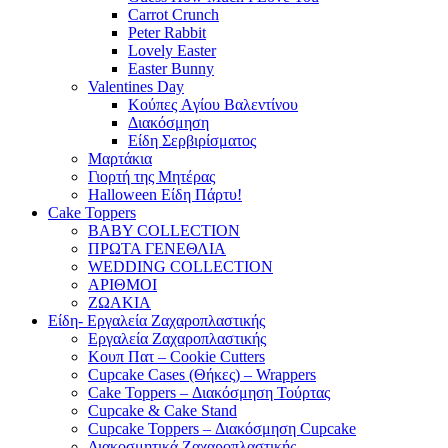
Carrot Crunch
Peter Rabbit
Lovely Easter
Easter Bunny
Valentines Day
Κούπες Aγίου Βαλεντίνου
Διακόσμηση
Είδη Σερβιρίσματος
Μαρτάκια
Γιορτή της Μητέρας
Halloween Είδη Πάρτυ!
Cake Toppers
BABY COLLECTION
ΠΡΩΤΑ ΓΕΝΕΘΛΙΑ
WEDDING COLLECTION
ΑΡΙΘΜΟΙ
ΖΩΑΚΙΑ
Είδη- Εργαλεία Ζαχαροπλαστικής
Εργαλεία Ζαχαροπλαστικής
Κουπ Πατ – Cookie Cutters
Cupcake Cases (Θήκες) – Wrappers
Cake Toppers – Διακόσμηση Τούρτας
Cupcake & Cake Stand
Cupcake Toppers – Διακόσμηση Cupcake
Διακοσμητικά Ζαχαροπλαστικής