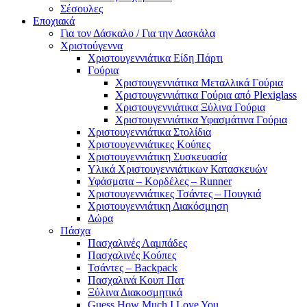
Σέσουλες
Εποχιακά
Για τον Δάσκαλο / Για την Δασκάλα
Χριστούγεννα
Χριστουγεννιάτικα Είδη Πάρτι
Γούρια
Χριστουγεννιάτικα Μεταλλικά Γούρια
Χριστουγεννιάτικα Γούρια από Plexiglass
Χριστουγεννιάτικα Ξύλινα Γούρια
Χριστουγεννιάτικα Υφασμάτινα Γούρια
Χριστουγεννιάτικα Στολίδια
Χριστουγεννιάτικες Κούπες
Χριστουγεννιάτικη Συσκευασία
Υλικά Χριστουγεννιάτικων Κατασκευών
Υφάσματα – Κορδέλες – Runner
Χριστουγεννιάτικες Τσάντες – Πουγκιά
Χριστουγεννιάτικη Διακόσμηση
Δώρα
Πάσχα
Πασχαλινές Λαμπάδες
Πασχαλινές Κούπες
Τσάντες – Backpack
Πασχαλινά Κουπ Πατ
Ξύλινα Διακοσμητικά
Guess How Much I Love You