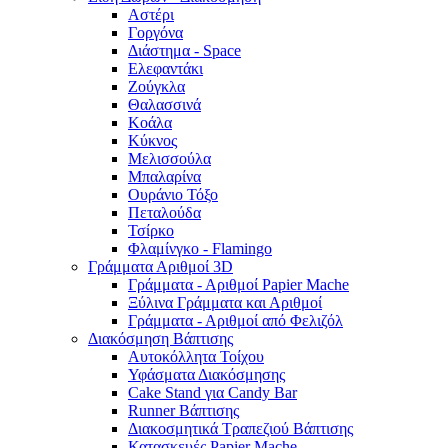
Αστέρι
Γοργόνα
Διάστημα - Space
Ελεφαντάκι
Ζούγκλα
Θαλασσινά
Κοάλα
Κύκνος
Μελισσούλα
Μπαλαρίνα
Ουράνιο Τόξο
Πεταλούδα
Τσίρκο
Φλαμίνγκο - Flamingo
Γράμματα Αριθμοί 3D
Γράμματα - Αριθμοί Papier Mache
Ξύλινα Γράμματα και Αριθμοί
Γράμματα - Αριθμοί από Φελιζόλ
Διακόσμηση Βάπτισης
Αυτοκόλλητα Τοίχου
Υφάσματα Διακόσμησης
Cake Stand για Candy Bar
Runner Βάπτισης
Διακοσμητικά Τραπεζιού Βάπτισης
Κατασκευές Papier Mache