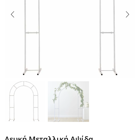
Λευκή Μεταλλική Αψίδα