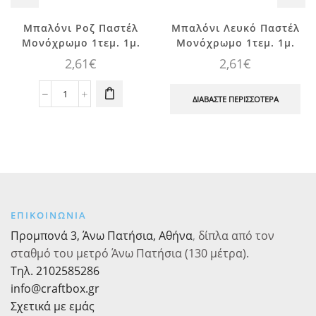
Μπαλόνι Ροζ Παστέλ
Μπαλόνι Λευκό Παστέλ
Μονόχρωμο 1τεμ. 1μ.
Μονόχρωμο 1τεμ. 1μ.
2,61
€
2,61
€
Μπαλόνι
ΔΙΑΒΆΣΤΕ ΠΕΡΙΣΣΌΤΕΡΑ
Ροζ
Παστέλ
Μονόχρωμο
1τεμ.
1μ.
ποσότητα
ΕΠΙΚΟΙΝΩΝΙΑ
Προμπονά 3, Άνω Πατήσια, Αθήνα
,
δίπλα από τον
σταθμό του μετρό Άνω Πατήσια (130 μέτρα).
Τηλ. 2102585286
info@craftbox.gr
Σχετικά με εμάς