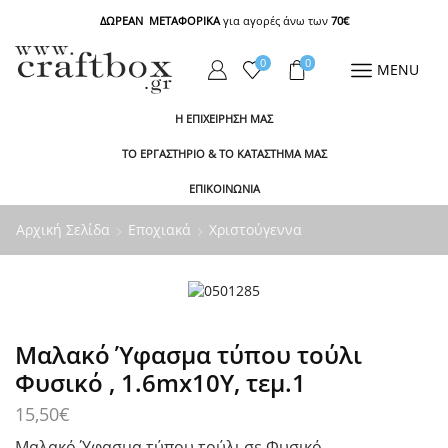
ΔΩΡΕΑΝ ΜΕΤΑΦΟΡΙΚΑ
για αγορές άνω των
70€
0
0
MENU
Η ΕΠΙΧΕΙΡΗΣΗ ΜΑΣ
ΤΟ ΕΡΓΑΣΤΗΡΙΟ & ΤΟ ΚΑΤΑΣΤΗΜΑ ΜΑΣ
ΕΠΙΚΟΙΝΩΝΙΑ
Αρχική Σελίδα
Εποχιακά
Χριστούγεννα
Μαλακό Ύφασμα τύπου τούλι
Φυσικό , 1.6mx10Y, τεμ.1
15,50
€
Μαλακό Ύφασμα τύπου τούλι σε Φυσικό.