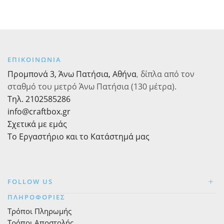
Pon
επιλεγούν
ποσότητα
Pon,
στη σελίδα
1,2cm
του
x
προϊόντος
9m
ποσότητα
ΕΠΙΚΟΙΝΩΝΙΑ
Προμπονά 3, Άνω Πατήσια, Αθήνα
,
δίπλα από τον
σταθμό του μετρό Άνω Πατήσια (130 μέτρα).
Τηλ. 2102585286
info@craftbox.gr
Σχετικά με εμάς
Το Εργαστήριο και το Κατάστημά μας
FOLLOW US
ΠΛΗΡΟΦΟΡΙΕΣ
Τρόποι Πληρωμής
Τρόποι Αποστολής