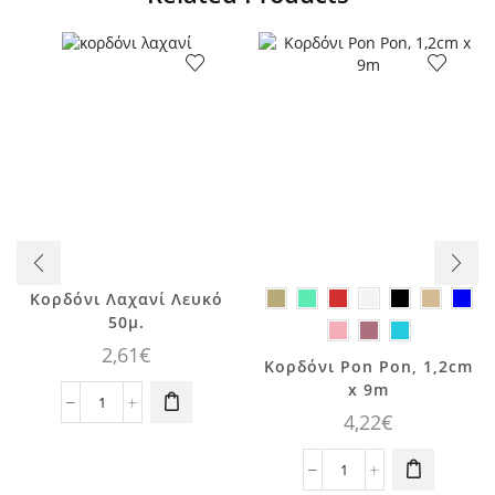
Κορδόνι Λαχανί Λευκό
50μ.
2,61
€
Αυτό το
Κορδόνι Pon Pon, 1,2cm
προϊόν έχει
x 9m
πολλαπλές
Κορδόνι
4,22
€
παραλλαγές.
Λαχανί
Οι επιλογές
Λευκό
Κορδόνι
μπορούν να
50μ.