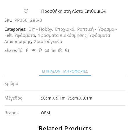
τύπου
τούλι
Προσθήκη στη Λίστα Επιθυμιών
Φυσικό
SKU:
PP0501285-3
,
1.6mx10Y,
Categories:
DIY - Hobby
,
Εποχιακά
,
Ραπτική - 'Υφασμα -
τεμ.1
Felt
,
Υφάσματα
,
Υφάσματα Διακόσμησης
,
Υφάσματα
ποσότητα
Διακόσμησης
,
Χριστούγεννα
Share:
ΕΠΙΠΛΈΟΝ ΠΛΗΡΟΦΟΡΊΕΣ
Χρώμα
Μέγεθος
50cm X 9.1m
,
75cm X 9.1m
Brands
OEM
Related Products