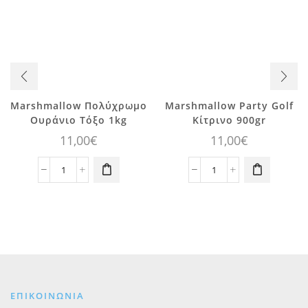
Marshmallow Πολύχρωμο
Marshmallow Party Golf
Ουράνιο Τόξο 1kg
Κίτρινο 900gr
11,00
€
11,00
€
Marshmallow
Marshmallow
Πολύχρωμο
Party
Ουράνιο
Golf
Τόξο
Κίτρινο
1kg
900gr
ποσότητα
ποσότητα
ΕΠΙΚΟΙΝΩΝΙΑ