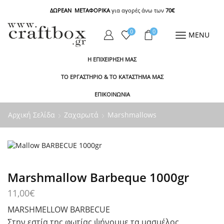
ΔΩΡΕΑΝ ΜΕΤΑΦΟΡΙΚΑ
για αγορές άνω των
70€
0
0
MENU
Η ΕΠΙΧΕΙΡΗΣΗ ΜΑΣ
ΤΟ ΕΡΓΑΣΤΗΡΙΟ & ΤΟ ΚΑΤΑΣΤΗΜΑ ΜΑΣ
ΕΠΙΚΟΙΝΩΝΙΑ
Αρχική Σελίδα
Ζαχαρωτά
Marshmallows
Marshmallow Barbeque 1000gr
11,00
€
MARSHMELLOW BARBECUE
Στην εστία της φωτίας ψήνουμε τα μασμέλος