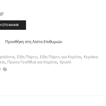
.gr
 ΣΤΟ ΚΑΛΆΘΙ
Προσθήκη στη Λίστα Επιθυμιών
ροϊόντα
,
Είδη Πάρτυ
,
Είδη Πάρτυ για Κορίτσι
,
Κεράκια
τσι
,
Πρώτα Γενέθλια για Κορίτσι
,
Χρυσό