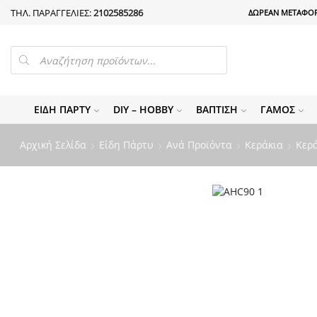
ΤΗΛ. ΠΑΡΑΓΓΕΛΙΕΣ:
2102585286
ΔΩΡΕΑΝ ΜΕΤΑΦΟΡ
PRODUCTS
SEARCH
ΕΊΔΗ ΠΆΡΤΥ
DIY – HOBBY
ΒΆΠΤΙΣΗ
ΓΆΜΟΣ
Αρχική Σελίδα
Είδη Πάρτυ
Ανά Προϊόντα
Κεράκια
Κερά