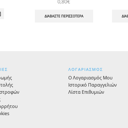
0,80
€
ΔΙΑΒΆΣΤΕ ΠΕΡΙΣΣΌΤΕΡΑ
ΔΙΑ
ΙΕΣ
ΛΟΓΑΡΙΑΣΜΟΣ
ρωμής
Ο Λογαριασμός Μου
στολής
Ιστορικό Παραγγελιών
ιστροφών
Λίστα Επιθυμιών
ς
πορρήτου
okies