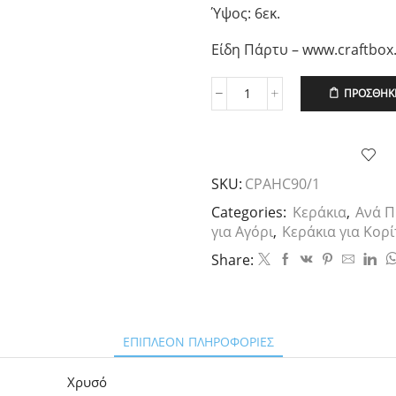
Ύψος: 6εκ.
Είδη Πάρτυ – www.craftbox
ΠΡΟΣΘΉΚΗ
Μεγάλο
Χρυσό
Glitter
Κεράκι
No1,
SKU:
CPAHC90/1
1τεμ.
ποσότητα
Categories:
Κεράκια
,
Ανά Π
για Αγόρι
,
Κεράκια για Κορί
Share:
ΕΠΙΠΛΈΟΝ ΠΛΗΡΟΦΟΡΊΕΣ
Χρυσό