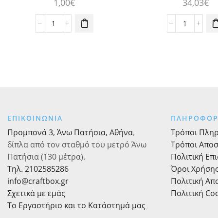
1,00
€
34,03
€
Μπαλόνι
Βιβλίο
Γκρι
Ευχών
Παστέλ
Γάμου
Μονόχρωμο
Λευκό
5τεμ.
Περλέ
30εκ.
60
ποσότητα
σελ.
ποσότητα
ΕΠΙΚΟΙΝΩΝΙΑ
ΠΛΗΡΟΦΟΡ
Προμπονά 3, Άνω Πατήσια, Αθήνα
,
Τρόποι Πλη
δίπλα από τον σταθμό του μετρό Άνω
Τρόποι Απο
Πατήσια (130 μέτρα).
Πολιτική Επ
Τηλ. 2102585286
Όροι Χρήση
info@craftbox.gr
Πολιτική Α
Σχετικά με εμάς
Πολιτική Co
Το Εργαστήριο και το Κατάστημά μας