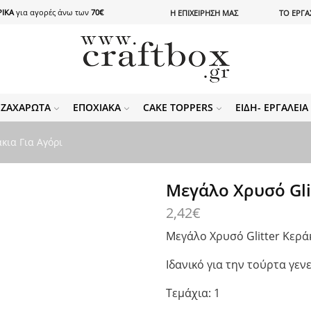
ΙΚΑ
για αγορές άνω των
70€
Η ΕΠΙΧΕΙΡΗΣΗ ΜΑΣ
ΤΟ ΕΡΓΑ
ΖΑΧΑΡΩΤΆ
ΕΠΟΧΙΑΚΆ
CAKE TOPPERS
ΕΊΔΗ- ΕΡΓΑΛΕΊ
κια Για Αγόρι
Μεγάλο Χρυσό Glit
2,42
€
Μεγάλο Χρυσό Glitter Κερά
Ιδανικό για την τούρτα γεν
Τεμάχια: 1