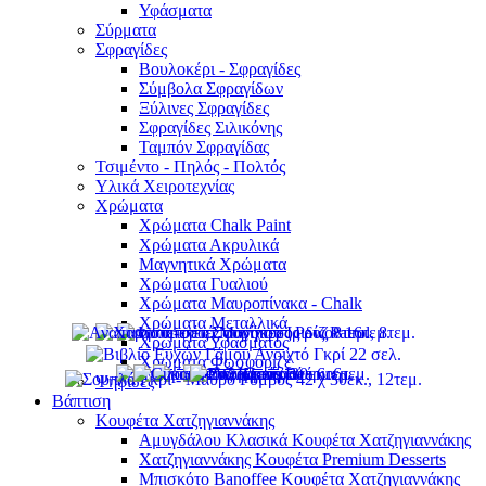
Υφάσματα
Σύρματα
Σφραγίδες
Βουλοκέρι - Σφραγίδες
Σύμβολα Σφραγίδων
Ξύλινες Σφραγίδες
Σφραγίδες Σιλικόνης
Ταμπόν Σφραγίδας
Τσιμέντο - Πηλός - Πολτός
Υλικά Χειροτεχνίας
Χρώματα
Χρώματα Chalk Paint
Χρώματα Ακρυλικά
Μαγνητικά Χρώματα
Χρώματα Γυαλιού
Χρώματα Μαυροπίνακα - Chalk
Χρώματα Μεταλλικά
Χρώματα Υφάσματος
Χρώματα Φωσφοριζέ
Ψηφίδες
Βάπτιση
Κουφέτα Χατζηγιαννάκης
Αμυγδάλου Κλασικά Κουφέτα Χατζηγιαννάκης
Χατζηγιαννάκης Κουφέτα Premium Desserts
Μπισκότο Banoffee Κουφέτα Χατζηγιαννάκης