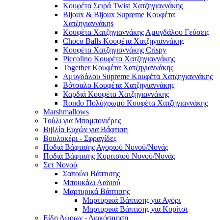
Κουφέτα Σειρά Twist Χατζηγιαννάκης
Bijoux & Bijoux Supreme Κουφέτα
Χατζηγιαννάκηs
Κουφέτα Χατζηγιαννάκης Αμυγδάλου Γεύσεις
Choco Balls Κουφέτα Χατζηγιαννάκης
Κουφέτα Χατζηγιαννάκης Crispy
Piccolino Κουφέτα Χατζηγιαννάκης
Together Κουφέτα Χατζηγιαννάκης
Αμυγδάλου Supreme Κουφέτα Χατζηγιαννάκης
Βότσαλο Κουφέτα Χατζηγιαννάκης
Καρδιά Κουφέτα Χατζηγιαννάκης
Rondo Πολύχρωμο Κουφέτα Χατζηγιαννάκης
Marshmallows
Τούλι για Μπομπονιέρες
Βιβλία Ευχών για Βάφτιση
Βουλοκέρι - Σφραγίδες
Ποδιά Βάφτισης Αγοριού Νονού/Νονάς
Ποδιά Βάφτισης Κοριτσιού Νονού/Νονάς
Σετ Νονού
Σαπούνι Βάπτισης
Μπουκάλι Λαδιού
Μαρτυρικά Βάπτισης
Μαρτυρικά Βάπτισης για Αγόρι
Μαρτυρικά Βάπτισης για Κορίτσι
Είδη Δώρων - Διακόσμηση