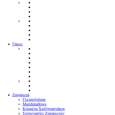
Γάμος
Ζαχαρωτά
Γλειφιτζούρια
Marshmallows
Κουφέτα Χατζηγιαννάκης
Συσκευασίες Ζαχαρωτών