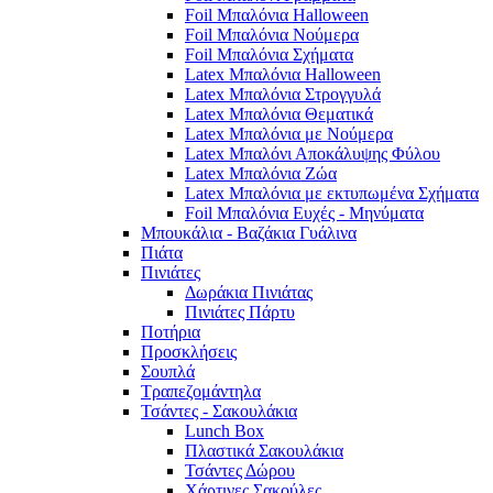
Foil Μπαλόνια Halloween
Foil Μπαλόνια Νούμερα
Foil Μπαλόνια Σχήματα
Latex Μπαλόνια Halloween
Latex Μπαλόνια Στρογγυλά
Latex Μπαλόνια Θεματικά
Latex Μπαλόνια με Νούμερα
Latex Μπαλόνι Αποκάλυψης Φύλου
Latex Μπαλόνια Ζώα
Latex Μπαλόνια με εκτυπωμένα Σχήματα
Foil Μπαλόνια Ευχές - Μηνύματα
Μπουκάλια - Βαζάκια Γυάλινα
Πιάτα
Πινιάτες
Δωράκια Πινιάτας
Πινιάτες Πάρτυ
Ποτήρια
Προσκλήσεις
Σουπλά
Τραπεζομάντηλα
Τσάντες - Σακουλάκια
Lunch Box
Πλαστικά Σακουλάκια
Τσάντες Δώρου
Χάρτινες Σακούλες