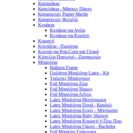
Καλαμάκια
Καπελάκια - Μάσκες Πάρτυ
Κατασκευές Papier Mache
Κατασκευές Φελιζόλ
Κεράκια
Κεράκια για Αγόρι
Κεράκια για Κορίτσι
Κομφετί
Κουτάλια - Πιρούνια
Κουτιά για Pop-Corn και Γλυκά
Κύπελλα Παγωτού - Ζαχαρωτών
Μπαλόνια
Balloon Frame
Γιρλάντα Μπαλόνια Latex - Kit
Τρόμπες Μπαλονιών
Foil Μπαλόνια Ζώα
Foil Μπαλόνια Ήρωες
Foil Μπαλόνια Λέξεις
Latex Μπαλόνια Μονόχρωμα
Latex Μπαλόνια Πουά - Καρδιές
Latex Μπαλόνια Ευχές - Μηνύματα
Latex Μπαλόνια Baby Shower
Latex Μπαλόνια Κομφετί ή Πομ Πομ
Latex Μπαλόνια Γάμου - Bachelor
Foil Μπαλόνι Γράμματα