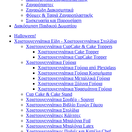
Ζαχαρόπαστες
Ζαχαρώδη Διακοσμητικά
Φόρμες & Ταψιά Ζαχαροπλαστικής
Συσκευασία και Παρουσίαση
Διακόσμηση Παιδικού Δωματίου
Halloween!
Χριστουγεννιάτικα Είδη - Χριστουγεννιάτικα Στολίδια
Χριστουγεννιάτικα CupCake & Cake Toppers
Χριστουγεννιάτικα Cake Topper
Χριστουγεννιάτικα CupCake Topper
Χριστουγεννιάτικα Γούρια
Χριστουγεννιάτικα Γούρια από Plexiglass
Χριστουγεννιάτικα Γούρια Κοσμήματα
Χριστουγεννιάτικα Μεταλλικά Γούρια
Χριστουγεννιάτικα Ξύλινα Γούρια
Χριστουγεννιάτικα Υφασμάτινα Γούρια
Cup Cake & Cake Stand
Χριστουγεννιάτικα Σουβέρ - Souver
Χριστουγεννιάτικο Βιβλίο Ευχών Γάμου
Χριστουγεννιάτικα Στολίδια
Χριστουγεννιάτικες Κάλτσες
Χριστουγεννιάτικα Μπαλόνια Foil
Χριστουγεννιάτικα Μπαλόνια Latex
Χριστουγεννιάτικες Ποδιές και Καπέλα Chef