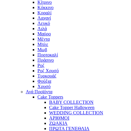
Κίτρινο
Κόκκινο
Κοραλί
Λαχανί
Λευκό
Λιλά
Μαύρο
Μέντα
Μπλε
Μωβ
Πορτοκαλί
Πράσινο
Ροζ
Ροζ Χρυσό
Τυρκουάζ
Φούξια
Χρυσό
Ανά Προϊόντα
Cake Toppers
BABY COLLECTION
Cake Topper Halloween
WEDDING COLLECTION
ΑΡΙΘΜΟΙ
ΖΩΑΚΙΑ
ΠΡΩΤΑ ΓΕΝΕΘΛΙΑ