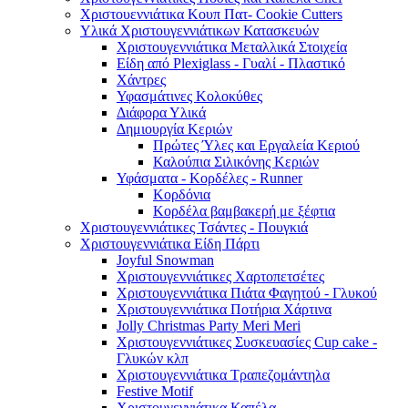
Χριστουεννιάτικα Κουπ Πατ- Cookie Cutters
Υλικά Χριστουγεννιάτικων Κατασκευών
Χριστουγεννιάτικα Μεταλλικά Στοιχεία
Είδη από Plexiglass - Γυαλί - Πλαστικό
Χάντρες
Υφασμάτινες Κολοκύθες
Διάφορα Υλικά
Δημιουργία Κεριών
Πρώτες Ύλες και Εργαλεία Κεριού
Καλούπια Σιλικόνης Κεριών
Υφάσματα - Κορδέλες - Runner
Κορδόνια
Κορδέλα βαμβακερή με ξέφτια
Χριστουγεννιάτικες Τσάντες - Πουγκιά
Χριστουγεννιάτικα Είδη Πάρτι
Joyful Snowman
Χριστουγεννιάτικες Χαρτοπετσέτες
Χριστουγεννιάτικα Πιάτα Φαγητού - Γλυκού
Χριστουγεννιάτικα Ποτήρια Χάρτινα
Jolly Christmas Party Meri Meri
Χριστουγεννιάτικες Συσκευασίες Cup cake -
Γλυκών κλπ
Χριστουγεννιάτικα Τραπεζομάντηλα
Festive Motif
Χριστουγεννιάτικα Καπέλα