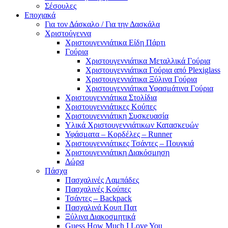
Σέσουλες
Εποχιακά
Για τον Δάσκαλο / Για την Δασκάλα
Χριστούγεννα
Χριστουγεννιάτικα Είδη Πάρτι
Γούρια
Χριστουγεννιάτικα Μεταλλικά Γούρια
Χριστουγεννιάτικα Γούρια από Plexiglass
Χριστουγεννιάτικα Ξύλινα Γούρια
Χριστουγεννιάτικα Υφασμάτινα Γούρια
Χριστουγεννιάτικα Στολίδια
Χριστουγεννιάτικες Κούπες
Χριστουγεννιάτικη Συσκευασία
Υλικά Χριστουγεννιάτικων Κατασκευών
Υφάσματα – Κορδέλες – Runner
Χριστουγεννιάτικες Τσάντες – Πουγκιά
Χριστουγεννιάτικη Διακόσμηση
Δώρα
Πάσχα
Πασχαλινές Λαμπάδες
Πασχαλινές Κούπες
Τσάντες – Backpack
Πασχαλινά Κουπ Πατ
Ξύλινα Διακοσμητικά
Guess How Much I Love You