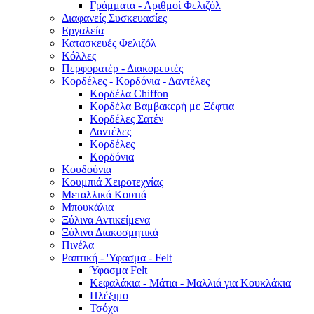
Γράμματα - Αριθμοί Φελιζόλ
Διαφανείς Συσκευασίες
Εργαλεία
Κατασκευές Φελιζόλ
Κόλλες
Περφορατέρ - Διακορευτές
Κορδέλες - Κορδόνια - Δαντέλες
Κορδέλα Chiffon
Κορδέλα Βαμβακερή με Ξέφτια
Κορδέλες Σατέν
Δαντέλες
Κορδέλες
Κορδόνια
Κουδούνια
Κουμπιά Χειροτεχνίας
Μεταλλικά Κουτιά
Μπουκάλια
Ξύλινα Αντικείμενα
Ξύλινα Διακοσμητικά
Πινέλα
Ραπτική - 'Υφασμα - Felt
Ύφασμα Felt
Κεφαλάκια - Μάτια - Μαλλιά για Κουκλάκια
Πλέξιμο
Τσόχα