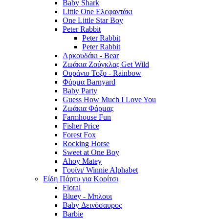
Baby Shark
Little One Ελεφαντάκι
One Little Star Boy
Peter Rabbit
Peter Rabbit
Peter Rabbit
Αρκουδάκι - Bear
Ζωάκια Ζούγκλας Get Wild
Ουράνιο Τοξο - Rainbow
Φάρμα Barnyard
Baby Party
Guess How Much I Love You
Ζωάκια Φάρμας
Farmhouse Fun
Fisher Price
Forest Fox
Rocking Horse
Sweet at One Boy
Ahoy Matey
Γουΐνι/ Winnie Alphabet
Είδη Πάρτυ για Κορίτσι
Floral
Bluey - Μπλουι
Baby Δεινόσαυρος
Barbie