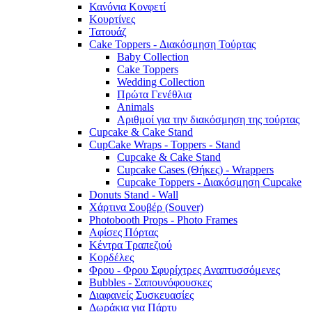
Κανόνια Κονφετί
Κουρτίνες
Τατουάζ
Cake Toppers - Διακόσμηση Τούρτας
Baby Collection
Cake Toppers
Wedding Collection
Πρώτα Γενέθλια
Animals
Αριθμοί για την διακόσμηση της τούρτας
Cupcake & Cake Stand
CupCake Wraps - Toppers - Stand
Cupcake & Cake Stand
Cupcake Cases (Θήκες) - Wrappers
Cupcake Toppers - Διακόσμηση Cupcake
Donuts Stand - Wall
Χάρτινα Σουβέρ (Souver)
Photobooth Props - Photo Frames
Αφίσες Πόρτας
Κέντρα Τραπεζιού
Κορδέλες
Φρου - Φρου Σφυρίχτρες Αναπτυσσόμενες
Bubbles - Σαπουνόφουσκες
Διαφανείς Συσκευασίες
Δωράκια για Πάρτυ