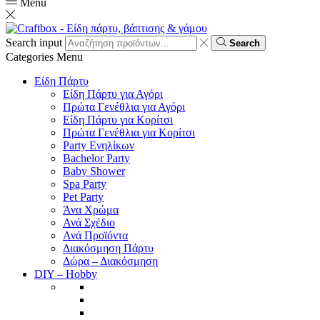
Menu
Search input
Search
Categories
Menu
Είδη Πάρτυ
Είδη Πάρτυ για Αγόρι
Πρώτα Γενέθλια για Αγόρι
Είδη Πάρτυ για Κορίτσι
Πρώτα Γενέθλια για Κορίτσι
Party Ενηλίκων
Bachelor Party
Baby Shower
Spa Party
Pet Party
Άνα Χρώμα
Ανά Σχέδιο
Ανά Προϊόντα
Διακόσμηση Πάρτυ
Δώρα – Διακόσμηση
DIY – Hobby