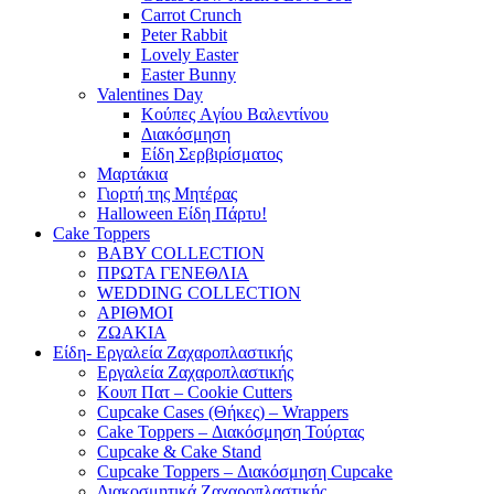
Carrot Crunch
Peter Rabbit
Lovely Easter
Easter Bunny
Valentines Day
Κούπες Aγίου Βαλεντίνου
Διακόσμηση
Είδη Σερβιρίσματος
Μαρτάκια
Γιορτή της Μητέρας
Halloween Είδη Πάρτυ!
Cake Toppers
BABY COLLECTION
ΠΡΩΤΑ ΓΕΝΕΘΛΙΑ
WEDDING COLLECTION
ΑΡΙΘΜΟΙ
ΖΩΑΚΙΑ
Είδη- Εργαλεία Ζαχαροπλαστικής
Εργαλεία Ζαχαροπλαστικής
Κουπ Πατ – Cookie Cutters
Cupcake Cases (Θήκες) – Wrappers
Cake Toppers – Διακόσμηση Τούρτας
Cupcake & Cake Stand
Cupcake Toppers – Διακόσμηση Cupcake
Διακοσμητικά Ζαχαροπλαστικής