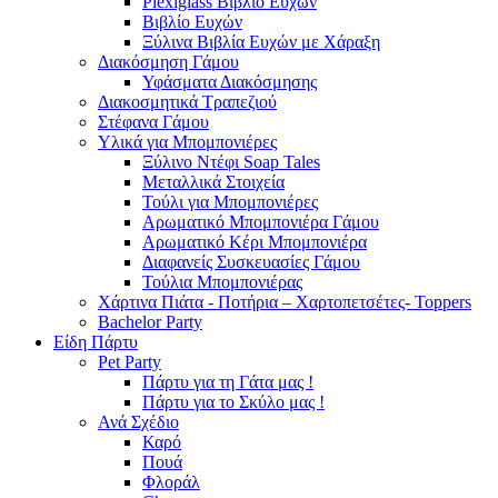
Plexiglass Βιβλίο Ευχών
Βιβλίο Ευχών
Ξύλινα Βιβλία Ευχών με Χάραξη
Διακόσμηση Γάμου
Υφάσματα Διακόσμησης
Διακοσμητικά Τραπεζιού
Στέφανα Γάμου
Υλικά για Μπομπονιέρες
Ξύλινο Ντέφι Soap Tales
Μεταλλικά Στοιχεία
Τούλι για Μπομπονιέρες
Αρωματικό Μπομπονιέρα Γάμου
Αρωματικό Κέρι Μπομπονιέρα
Διαφανείς Συσκευασίες Γάμου
Τούλια Μπομπονιέρας
Χάρτινα Πιάτα - Ποτήρια – Χαρτοπετσέτες- Toppers
Bachelor Party
Είδη Πάρτυ
Pet Party
Πάρτυ για τη Γάτα μας !
Πάρτυ για το Σκύλο μας !
Ανά Σχέδιο
Καρό
Πουά
Φλοράλ