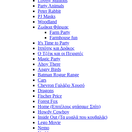
Lovely Minions
Party Animals
Peter Rabbit
PJ Masks
Woodland
Ζωάκια Φάρμας
Farm Party
Farmhouse fun
It's Time to Party
Ιππότης και Δράκος
Ο Τζέικ και οι Πειρατές
Magic Party
Ahoy There
Angry Birds
Batman Rogue Range
Cars
Chevron Γαλάζιο Χρυσό
Dragons
Fischer Price
Forest Fox
Home (Επιτέλους φτάσαμε Σπίτι)
Howdy Cowboy
Inside Out (Τα μυαλά που κουβαλάς)
Lego Movie
Nemo