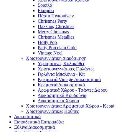
Σουπλά
Ελαφάκι
Πάρτυ Πιγκουίνων
Christmas Party
Dazzling Christmas
Merry Christmas
Christmas Metallics
Holly Pop
Party Porcelain Gold
Vintage Noel
Χριστουγεννιάτικη Διακόσμηση
Υφασμάτινες Κολοκύθες
Χριστουγεννιάτικες Γιρλάντες
Γιρλάντα Μπαλόνια - Kit
Κρεμαστά Vintage Διακοσμητικά
Κρεμαστά Διακοσμητικά
Αρωματικά Χώρου - Τσάντες Δώρου
Διακοσμητικά Κουδούνια
Διακοσμητικά Χώρου
Χριστουγεννιάτικα Αρωματικά Χώρου - Κεριά
Χριστουγεννιάτικες Κούπες
Διακοσμητικά
Εκπαιδευτικά Επιτραπέζια
Ξύλινα Διακοσμητικά