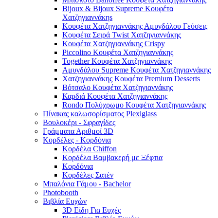
Bijoux & Bijoux Supreme Κουφέτα
Χατζηγιαννάκηs
Κουφέτα Χατζηγιαννάκης Αμυγδάλου Γεύσεις
Κουφέτα Σειρά Twist Χατζηγιαννάκης
Κουφέτα Χατζηγιαννάκης Crispy
Piccolino Κουφέτα Χατζηγιαννάκης
Together Κουφέτα Χατζηγιαννάκης
Αμυγδάλου Supreme Κουφέτα Χατζηγιαννάκης
Χατζηγιαννάκης Κουφέτα Premium Desserts
Βότσαλο Κουφέτα Χατζηγιαννάκης
Καρδιά Κουφέτα Χατζηγιαννάκης
Rondo Πολύχρωμο Κουφέτα Χατζηγιαννάκης
Πίνακας καλωσορίσματος Plexiglass
Βουλοκέρι - Σφραγίδες
Γράμματα Αριθμοί 3D
Κορδέλες - Κορδόνια
Κορδέλα Chiffon
Κορδέλα Βαμβακερή με Ξέφτια
Κορδόνια
Κορδέλες Σατέν
Μπαλόνια Γάμου - Bachelor
Photobooth
Βιβλία Ευχών
3D Είδη Για Ευχές