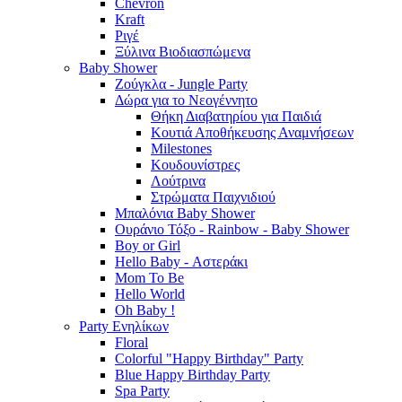
Chevron
Kraft
Ριγέ
Ξύλινα Βιοδιασπώμενα
Baby Shower
Ζούγκλα - Jungle Party
Δώρα για το Νεογέννητο
Θήκη Διαβατηρίου για Παιδιά
Κουτιά Αποθήκευσης Αναμνήσεων
Milestones
Κουδουνίστρες
Λούτρινα
Στρώματα Παιχνιδιού
Μπαλόνια Baby Shower
Ουράνιο Τόξο - Rainbow - Baby Shower
Boy or Girl
Hello Baby - Αστεράκι
Mom To Be
Hello World
Oh Baby !
Party Ενηλίκων
Floral
Colorful "Happy Birthday" Party
Blue Happy Birthday Party
Spa Party