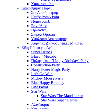
Χαρτοπετσέτες
Διακόσμηση Πάρτυ
Σετ Διακόσμησης
Fluffy Pom - Pom
Honeycomb
Βεντάλιες
Γιρλάντες
Σπιράλ Οροφής
Υπόλοιπη Διακόσμηση
Χάρτινες Διακοσμητικές Μπάλες
Είδη Πάρτυ για Αγόρι
Super Heroes
Bluey - Μπλουι
Πολύχρωμο "Happy Birthday" Party
Construction Party
Harry Potter Magic Party
Let's Go Wild
Mickey Mouse Party
Blue Happy Birthday
Paw Patrol
Star Wars
Star Wars The Mandalorian
Star Wars Super Heroes
Αλιγάτορας
Καρχαρίες