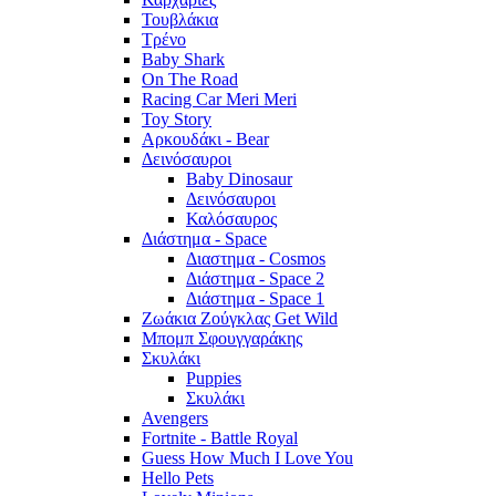
Τουβλάκια
Τρένο
Baby Shark
On The Road
Racing Car Meri Meri
Toy Story
Αρκουδάκι - Bear
Δεινόσαυροι
Baby Dinosaur
Δεινόσαυροι
Καλόσαυρος
Διάστημα - Space
Διαστημα - Cosmos
Διάστημα - Space 2
Διάστημα - Space 1
Ζωάκια Ζούγκλας Get Wild
Μπομπ Σφουγγαράκης
Σκυλάκι
Puppies
Σκυλάκι
Avengers
Fortnite - Battle Royal
Guess How Much I Love You
Hello Pets