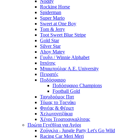
Noddy
Rocking Horse
Spiderman
Super Mario
Sweet at One Boy
Tom & Jerry
Toot Sweet Blue Stripe
Gold Star
Silver Star
Ahoy Matey
Γουΐνι / Winnie Alphabet
Ιππότης
Μπαμπούλας Α.Ε. University
Πειρατές
Ποδόσφαιρο
Ποδόσφαιρο Champions
Football Gold
Ταχυδρόμος Πατ
Τόμας το Τρενάκι
Φινέας & Φέρμπ
Χελωνονιτζάκια
Χένρι Τερατοαγκαλίτσας
Πρώτα Γενέθλια για Αγόρι
Ζούγκλα - Jungle Party Let's Go Wild
Racing Car Meri Meri