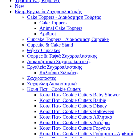
Υφασμάτινες Κορώνες
New
Είδη- Εργαλεία Ζαχαροπλαστικής
Cake Toppers - Διακόσμηση Τούρτας
Cake Toppers
Animal Cake Toppers
Αριθμοί
Cupcake Toppers - Διακόσμηση Cupcake
Cupcake & Cake Stand
Θήκες Cupcakes
Φόρμες & Ταψιά Ζαχαροπλαστικής
Διακοσμητικά Ζαχαροπλαστικής
Εργαλεία Ζαχαροπλαστικής
Καλούπια Σιλικόνης
Ζαχαρόπαστες
Ζαχαρώδη Διακοσμητικά
Κουπ Πατ - Cookie Cutters
Κουπ Πατ- Cookie Cutters Baby Shower
Κουπ Πατ- Cookie Cutters Barbie
Κουπ Πατ- Cookie Cutters Disney
Κουπ Πατ- Cookie Cutters Halloween
Κουπ Πατ- Cookie Cutters Αθλητικά
Κουπ Πατ- Cookie Cutters Αστέρια
Κουπ Πατ- Cookie Cutters Γοργόνα
Κουπ Πατ- Cookie Cutters Γράμματα - Αριθμοί