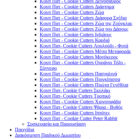
Κουπ Πατ - Cookie Cutters Δεινόσαυρος
Κουπ Πατ - Cookie Cutters Διάστημα
Κουπ Πατ - Cookie Cutters Ζώα
Κουπ Πατ - Cookie Cutters Διάφορα Σχέδια
Κουπ Πατ - Cookie Cutters Ζώα της Ζούγκλας
Κουπ Πατ - Cookie Cutters Ζώα του Δάσους
Κουπ Πατ - Cookie Cutters Ινδιάνος
Κουπ Πατ - Cookie Cutters Καρδιά
Κουπ Πατ- Cookie Cutters Λουλούδι - Φυτά
Κουπ Πατ - Cookie Cutters Μέσα Μεταφοράς
Κουπ Πατ - Cookie Cutters Μονόκερος
Κουπ Πατ - Cookie Cutters Ουράνιο Τόξο -
Σύννεφο
Κουπ Πατ - Cookie Cutters Πασχαλινά
Κουπ Πατ - Cookie Cutters Πριγκίπισσα
Κουπ Πατ - Cookie Cutters Πρώτα Γενέθλια
Κουπ Πατ- Cookie Cutters Σκυλάκι
Κουπ Πατ- Cookie Cutters Τροπικό
Κουπ Πατ - Cookie Cutters Χιονονιφάδα
Κουπ Πατ- Cookie Cutters Ψάρια - Βυθός
Κουπ Πατ - Cookie Cutters Ιππότες
Κουπ Πατ - Cookie Cutter Peter Rabbit
Συσκευασία και Παρουσίαση
Παιχνίδια
Διακόσμηση Παιδικού Δωματίου