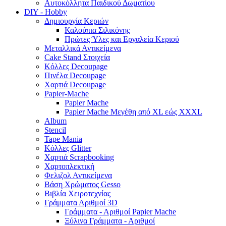
Αυτοκόλλητα Παιδικού Δωματίου
DIY - Hobby
Δημιουργία Κεριών
Καλούπια Σιλικόνης
Πρώτες Ύλες και Εργαλεία Κεριού
Μεταλλικά Αντικείμενα
Cake Stand Στοιχεία
Κόλλες Decoupage
Πινέλα Decoupage
Χαρτιά Decoupage
Papier-Mache
Papier Mache
Papier Mache Μεγέθη από XL εώς XXXL
Album
Stencil
Tape Mania
Κόλλες Glitter
Χαρτιά Scrapbooking
Χαρτοπλεκτική
Φελιζολ Αντικείμενα
Βάση Χρώματος Gesso
Βιβλία Χειροτεχνίας
Γράμματα Αριθμοί 3D
Γράμματα - Αριθμοί Papier Mache
Ξύλινα Γράμματα - Αριθμοί