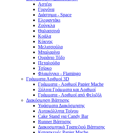
Αστέρι
Γοργόνα
Διάστημα - Space
Ελεφαντάκι
Ζούγκλα
Θαλασσινά
Κοάλα
Κύκνος
Μελισσούλα
Μπαλαρίνα
Ουράνιο Τόξο
Πεταλούδα
Τσίρκο
Φλαμίνγκο - Flamingo
Γράμματα Αριθμοί 3D
Γράμματα - Αριθμοί Papier Mache
Ξύλινα Γράμματα και Αριθμοί
Γράμματα - Αριθμοί από Φελιζόλ
Διακόσμηση Βάπτισης
Υφάσματα Διακόσμησης
Αυτοκόλλητα Τοίχου
Cake Stand για Candy Bar
Runner Βάπτισης
Διακοσμητικά Τραπεζιού Βάπτισης
Κατασκευές Papier Mache