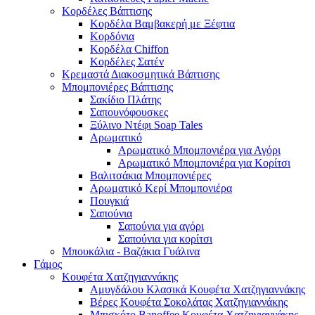
Κορδέλες Βάπτισης
Κορδέλα Βαμβακερή με Ξέφτια
Κορδόνια
Κορδέλα Chiffon
Κορδέλες Σατέν
Κρεμαστά Διακοσμητικά Βάπτισης
Μπομπονιέρες Βάπτισης
Σακίδιο Πλάτης
Σαπουνόφουσκες
Ξύλινο Ντέφι Soap Tales
Αρωματικό
Αρωματικό Μπομπονιέρα για Αγόρι
Αρωματικό Μπομπονιέρα για Κορίτσι
Βαλιτσάκια Μπομπονιέρες
Αρωματικό Κερί Μπομπονιέρα
Πουγκιά
Σαπούνια
Σαπούνια για αγόρι
Σαπούνια για κορίτσι
Μπουκάλια - Βαζάκια Γυάλινα
Γάμος
Κουφέτα Χατζηγιαννάκης
Αμυγδάλου Κλασικά Κουφέτα Χατζηγιαννάκης
Βέρες Κουφέτα Σοκολάτας Χατζηγιαννάκης
Μπισκότο Banoffee Κουφέτα Χατζηγιαννάκης