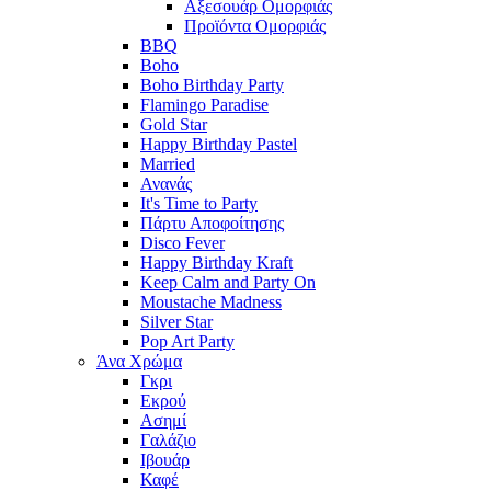
Αξεσουάρ Ομορφιάς
Προϊόντα Ομορφιάς
BBQ
Boho
Boho Birthday Party
Flamingo Paradise
Gold Star
Happy Birthday Pastel
Married
Ανανάς
It's Time to Party
Πάρτυ Αποφοίτησης
Disco Fever
Happy Birthday Kraft
Keep Calm and Party On
Moustache Madness
Silver Star
Pop Art Party
Άνα Χρώμα
Γκρι
Εκρού
Ασημί
Γαλάζιο
Ιβουάρ
Καφέ