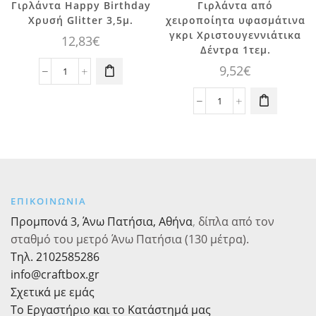
Γιρλάντα Happy Birthday
Γιρλάντα από
Χρυσή Glitter 3,5μ.
χειροποίητα υφασμάτινα
γκρι Χριστουγεννιάτικα
12,83
€
Δέντρα 1τεμ.
9,52
€
Γιρλάντα
Happy
Birthday
Γιρλάντα
Χρυσή
από
Glitter
χειροποίητα
3,5μ.
υφασμάτινα
ποσότητα
γκρι
Χριστουγεννιάτικα
Δέντρα
ΕΠΙΚΟΙΝΩΝΙΑ
1τεμ.
Προμπονά 3, Άνω Πατήσια, Αθήνα
,
δίπλα από τον
ποσότητα
σταθμό του μετρό Άνω Πατήσια (130 μέτρα).
Τηλ. 2102585286
info@craftbox.gr
Σχετικά με εμάς
Το Εργαστήριο και το Κατάστημά μας