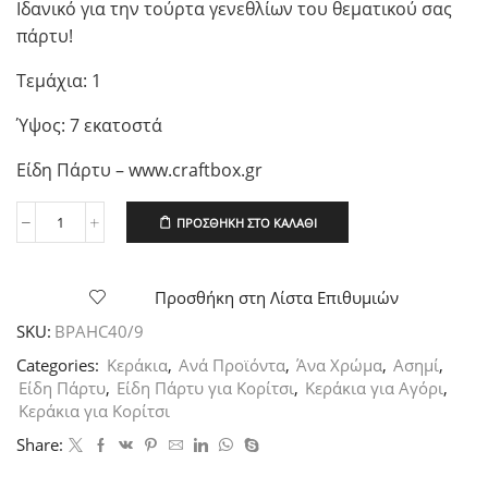
Ιδανικό για την τούρτα γενεθλίων του θεματικού σας
πάρτυ!
Τεμάχια: 1
Ύψος: 7 εκατοστά
Είδη Πάρτυ – www.craftbox.gr
ΠΡΟΣΘΉΚΗ ΣΤΟ ΚΑΛΆΘΙ
Μεγάλο
Ασημί
Glitter
Κεράκι
Προσθήκη στη Λίστα Επιθυμιών
No9,
SKU:
BPAHC40/9
1τεμ.
ποσότητα
Categories:
Κεράκια
,
Ανά Προϊόντα
,
Άνα Χρώμα
,
Ασημί
,
Είδη Πάρτυ
,
Είδη Πάρτυ για Κορίτσι
,
Κεράκια για Αγόρι
,
Κεράκια για Κορίτσι
Share: