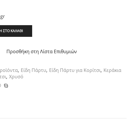
.gr
 ΣΤΟ ΚΑΛΆΘΙ
Προσθήκη στη Λίστα Επιθυμιών
ροϊόντα
,
Είδη Πάρτυ
,
Είδη Πάρτυ για Κορίτσι
,
Κεράκια
τσι
,
Χρυσό