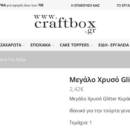
ΙΚΑ
για αγορές άνω των
70€
Η ΕΠΙΧΕΙΡΗΣΗ ΜΑΣ
ΤΟ ΕΡΓΑ
ΖΑΧΑΡΩΤΆ
ΕΠΟΧΙΑΚΆ
CAKE TOPPERS
ΕΊΔΗ- ΕΡΓΑΛΕΊ
κια Για Αγόρι
Μεγάλο Χρυσό Glit
2,42
€
Μεγάλο Χρυσό Glitter Κερά
Ιδανικό για την τούρτα γεν
Τεμάχια: 1