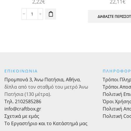
2,22
€
22,11
€
Χαρτοπετσέτες
ΔΙΑΒΆΣΤΕ ΠΕΡΙΣΣΌ
Ροζ
Πουά
με
Χρυσές
Βούλες,
20
τεμ.
ποσότητα
ΕΠΙΚΟΙΝΩΝΙΑ
ΠΛΗΡΟΦΟΡ
Προμπονά 3, Άνω Πατήσια, Αθήνα
,
Τρόποι Πλη
δίπλα από τον σταθμό του μετρό Άνω
Τρόποι Απο
Πατήσια (130 μέτρα).
Πολιτική Επ
Τηλ. 2102585286
Όροι Χρήση
info@craftbox.gr
Πολιτική Α
Σχετικά με εμάς
Πολιτική Co
Το Εργαστήριο και το Κατάστημά μας