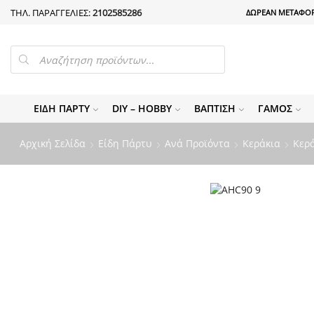
ΤΗΛ. ΠΑΡΑΓΓΕΛΙΕΣ:
2102585286
ΔΩΡΕΑΝ ΜΕΤΑΦΟΡ
PRODUCTS
SEARCH
ΕΊΔΗ ΠΆΡΤΥ
DIY – HOBBY
ΒΆΠΤΙΣΗ
ΓΆΜΟΣ
Αρχική Σελίδα
Είδη Πάρτυ
Ανά Προϊόντα
Κεράκια
Κερά