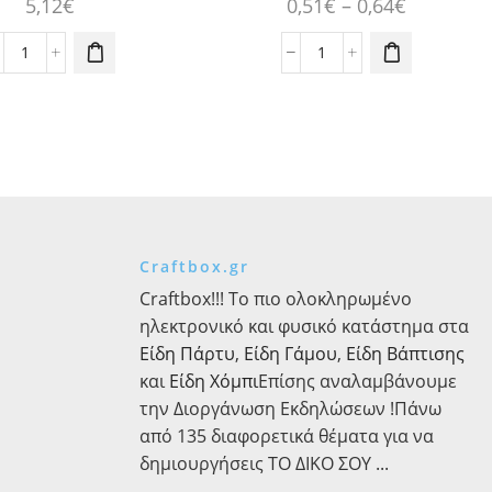
Price
5,12
€
0,51
€
–
0,64
€
παραλλαγές.
range:
Οι επιλογές
0,51€
Αναπτυσσόμενες
Μεγάλα
μπορούν να
Σφυρίχτρες
Ροζ
επιλεγούν
through
Paw
Κεράκια
στη σελίδα
0,64€
Patrol,
Αριθμοί
του
8τεμ.
0-
προϊόντος
ποσότητα
9
1τεμ.
ποσότητα
Craftbox.gr
Craftbox!!! Το πιο ολοκληρωμένο
ηλεκτρονικό και φυσικό κατάστημα στα
Είδη Πάρτυ
,
Είδη Γάμου
,
Είδη Βάπτισης
και
Είδη Χόμπι
Επίσης αναλαμβάνουμε
την Διοργάνωση Εκδηλώσεων !Πάνω
από 135 διαφορετικά θέματα για να
δημιουργήσεις ΤΟ ΔΙΚΟ ΣΟΥ ...