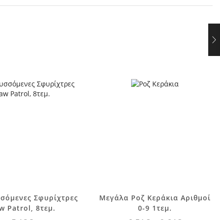
Αυτό το
σόμενες Σφυρίχτρες
Μεγάλα Ροζ Κεράκια Αριθμοί
προϊόν έχει
w Patrol, 8τεμ.
0-9 1τεμ.
πολλαπλές