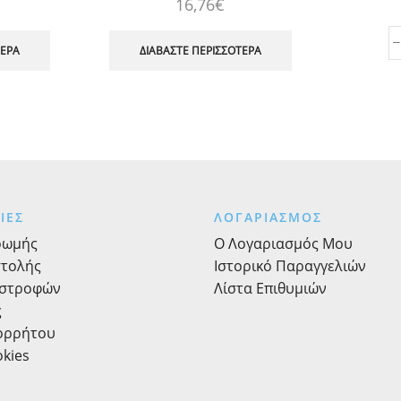
16,76
€
ΤΕΡΑ
ΔΙΑΒΆΣΤΕ ΠΕΡΙΣΣΌΤΕΡΑ
ΙΕΣ
ΛΟΓΑΡΙΑΣΜΟΣ
ρωμής
Ο Λογαριασμός Μου
στολής
Ιστορικό Παραγγελιών
ιστροφών
Λίστα Επιθυμιών
ς
πορρήτου
okies