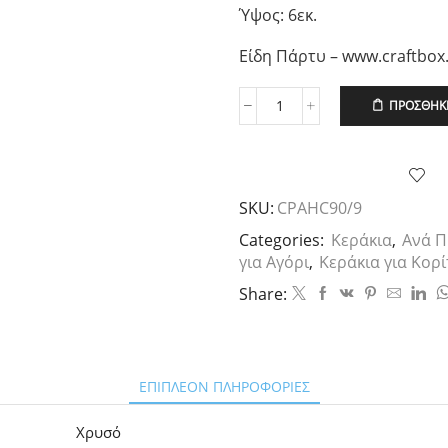
Ύψος: 6εκ.
Είδη Πάρτυ – www.craftbox
ΠΡΟΣΘΉΚΗ
Μεγάλο
Χρυσό
Glitter
Κεράκι
No9,
SKU:
CPAHC90/9
1τεμ.
ποσότητα
Categories:
Κεράκια
,
Ανά Π
για Αγόρι
,
Κεράκια για Κορί
Share:
ΕΠΙΠΛΈΟΝ ΠΛΗΡΟΦΟΡΊΕΣ
Χρυσό