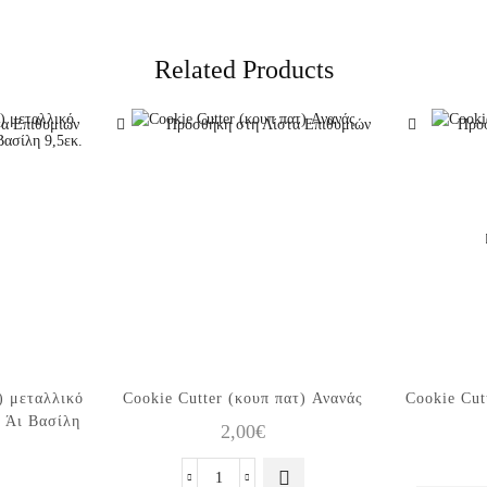
Related Products
α Επιθυμιών
Προσθήκη στη Λίστα Επιθυμιών
Προσ
) μεταλλικό
Cookie Cutter (κουπ πατ) Ανανάς
Cookie Cut
ς Άι Βασίλη
2,00
€