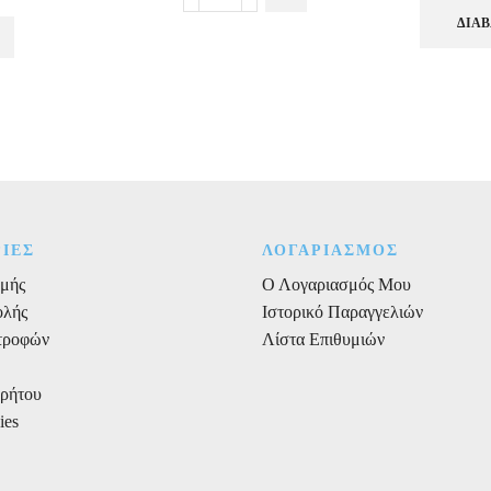
Cookie
Cutter
ΔΙΑΒ
(κουπ
πατ)
Ανανάς
ποσότητα
ΙΕΣ
ΛΟΓΑΡΙΑΣΜΟΣ
μής
Ο Λογαριασμός Μου
ολής
Ιστορικό Παραγγελιών
στροφών
Λίστα Επιθυμιών
ρρήτου
ies