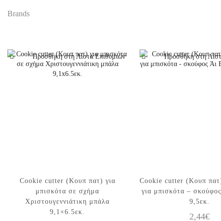
Brands
Προσθήκη στη Λίστα Επιθυμιών
Προσθήκη στη Λίστ
Cookie cutter (Κουπ πατ) για
Cookie cutter (Κουπ πατ
μπισκότα σε σχήμα
για μπισκότα – σκούφο
Χριστουγεννιάτικη μπάλα
9,5εκ.
9,1×6.5εκ.
2,44
€