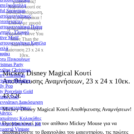
απεζομάντηλα
yful Snowman
στουγεννιάτικες
ρτοπετσέτες
στουγεννιάτικα Πιάτα
γητού - Γλυκού
tive Motif
στουγεννιάτικα Καπέλα
υπλά
αφάκι
ρτυ Πιγκουίνων
istmas Party
zling Christmas
Mickey Disney Magical Κουτί
ry Christmas
Αποθήκευσης Αναμνήσεων, 23 x 24 x 10εκ.
istmas Metallics
ly Pop
ty Porcelain Gold
43,52
€
tage Noel
εννιάτικη Διακόσμηση
στουγεννιάτικες
Mickey Disney Magical Κουτί Αποθήκευσης Αναμνήσεων!
λάντες
ασμάτινες Κολοκύθες
Όμορφο κουτί με τον απίθανο Mickey Mouse για να
λάντα Μπαλόνια - Kit
εμαστά Vintage
αποθηκεύσετε το βραχιολάκι του μαιευτηρίου, τις πρώτες