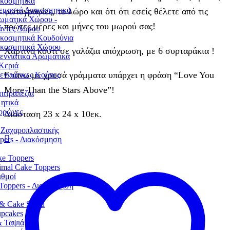
ακοσμητικά
εμαστά Διακοσμητικά
φωτογραφίες, το λώρο και ότι ότι εσείς θέλετε από τις
ωματικά Χώρου -
πρώτες μέρες και μήνες του μωρού σας!
άντες Δώρου
ακοσμητικά Κουδούνια
ακοσμητικά Χώρου
Χάρτινο κουτί σε γαλάζια απόχρωση, με 6 συρταράκια !
εννιάτικα Αρωματικά
Κεριά
Επάνω με χρυσά γράμματα υπάρχει η φράση “Love You
εννιάτικες Κούπες
More Than the Stars Above”!
πιτραπέζια
ητικά
ορώνες
Διάσταση 23 x 24 x 10εκ.
 Ζαχαροπλαστικής
pers - Διακόσμηση
e Toppers
mal Cake Toppers
ιθμοί
Toppers - Διακόσμηση
& Cake Stand
pcakes
& Ταψιά