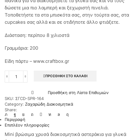
Ιδανικά για να διακοσμήσετε τα γλυκά σας και να τους
δώσετε μια πιο λαμπερή και ξεχωριστή πινελιά.
Τοποθετήστε τα στα μπισκότα σας, στην τούρτα σας, στα
cupcakes σας αλλά και σε οτιδήποτε άλλο φτιάξετε.
Διάσταση: περίπου 8 χιλιοστά
Γραμμάρια: 200
Είδη πάρτυ – www.craftbox.gr
ΠΡΟΣΘΉΚΗ ΣΤΟ ΚΑΛΆΘΙ
Mini
βρώσιμα
χρυσά
Προσθήκη στη Λίστα Επιθυμιών
διακοσμητικά
SKU:
ΣΓCD-SPR-164
αστεράκια
Category:
Ζαχαρώδη Διακοσμητικά
για
Share:
γλυκά
8mm
Περιγραφή
200γρ.
Επιπλέον πληροφορίες
ποσότητα
Mini βρώσιμα χρυσά διακοσμητικά αστεράκια για γλυκά