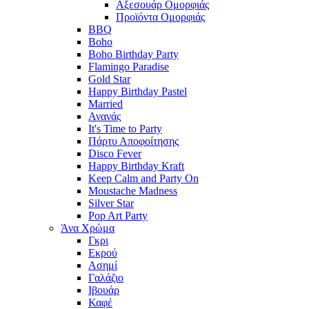
Αξεσουάρ Ομορφιάς
Προϊόντα Ομορφιάς
BBQ
Boho
Boho Birthday Party
Flamingo Paradise
Gold Star
Happy Birthday Pastel
Married
Ανανάς
It's Time to Party
Πάρτυ Αποφοίτησης
Disco Fever
Happy Birthday Kraft
Keep Calm and Party On
Moustache Madness
Silver Star
Pop Art Party
Άνα Χρώμα
Γκρι
Εκρού
Ασημί
Γαλάζιο
Ιβουάρ
Καφέ