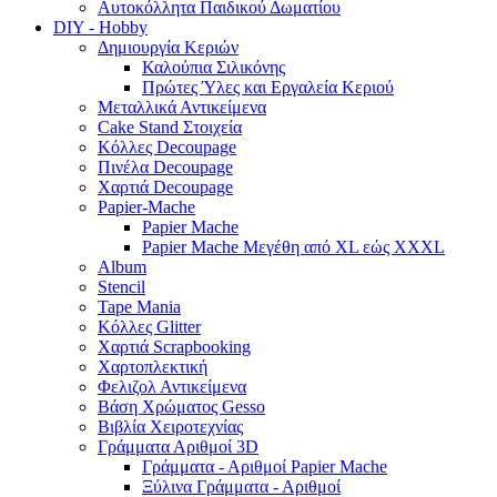
Αυτοκόλλητα Παιδικού Δωματίου
DIY - Hobby
Δημιουργία Κεριών
Καλούπια Σιλικόνης
Πρώτες Ύλες και Εργαλεία Κεριού
Μεταλλικά Αντικείμενα
Cake Stand Στοιχεία
Κόλλες Decoupage
Πινέλα Decoupage
Χαρτιά Decoupage
Papier-Mache
Papier Mache
Papier Mache Μεγέθη από XL εώς XXXL
Album
Stencil
Tape Mania
Κόλλες Glitter
Χαρτιά Scrapbooking
Χαρτοπλεκτική
Φελιζολ Αντικείμενα
Βάση Χρώματος Gesso
Βιβλία Χειροτεχνίας
Γράμματα Αριθμοί 3D
Γράμματα - Αριθμοί Papier Mache
Ξύλινα Γράμματα - Αριθμοί