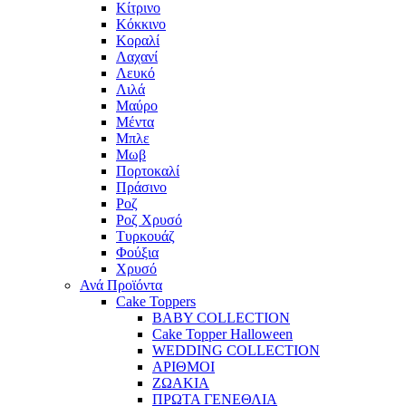
Κίτρινο
Κόκκινο
Κοραλί
Λαχανί
Λευκό
Λιλά
Μαύρο
Μέντα
Μπλε
Μωβ
Πορτοκαλί
Πράσινο
Ροζ
Ροζ Χρυσό
Τυρκουάζ
Φούξια
Χρυσό
Ανά Προϊόντα
Cake Toppers
BABY COLLECTION
Cake Topper Halloween
WEDDING COLLECTION
ΑΡΙΘΜΟΙ
ΖΩΑΚΙΑ
ΠΡΩΤΑ ΓΕΝΕΘΛΙΑ