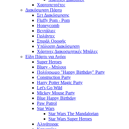
Χαρτοπετσέτες
Διακόσμηση Πάρτυ
Σετ Διακόσμησης
Fluffy Pom - Pom
Honeycomb
Βεντάλιες
Γιρλάντες
Σπιράλ Οροφής
Υπόλοιπη Διακόσμηση
Χάρτινες Διακοσμητικές Μπάλες
Είδη Πάρτυ για Αγόρι
Super Heroes
Bluey - Μπλουι
Πολύχρωμο "Happy Birthday" Party
Construction Party
Harry Potter Magic Party
Let's Go Wild
Mickey Mouse Party
Blue Happy Birthday
Paw Patrol
Star Wars
Star Wars The Mandalorian
Star Wars Super Heroes
Αλιγάτορας