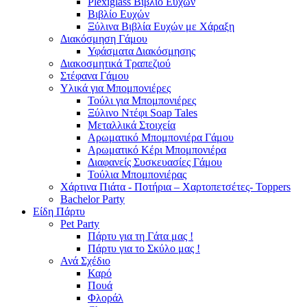
Plexiglass Βιβλίο Ευχών
Βιβλίο Ευχών
Ξύλινα Βιβλία Ευχών με Χάραξη
Διακόσμηση Γάμου
Υφάσματα Διακόσμησης
Διακοσμητικά Τραπεζιού
Στέφανα Γάμου
Υλικά για Μπομπονιέρες
Τούλι για Μπομπονιέρες
Ξύλινο Ντέφι Soap Tales
Μεταλλικά Στοιχεία
Αρωματικό Μπομπονιέρα Γάμου
Αρωματικό Κέρι Μπομπονιέρα
Διαφανείς Συσκευασίες Γάμου
Τούλια Μπομπονιέρας
Χάρτινα Πιάτα - Ποτήρια – Χαρτοπετσέτες- Toppers
Bachelor Party
Είδη Πάρτυ
Pet Party
Πάρτυ για τη Γάτα μας !
Πάρτυ για το Σκύλο μας !
Ανά Σχέδιο
Καρό
Πουά
Φλοράλ