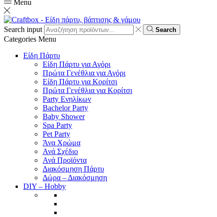
Menu
Search input
Search
Categories
Menu
Είδη Πάρτυ
Είδη Πάρτυ για Αγόρι
Πρώτα Γενέθλια για Αγόρι
Είδη Πάρτυ για Κορίτσι
Πρώτα Γενέθλια για Κορίτσι
Party Ενηλίκων
Bachelor Party
Baby Shower
Spa Party
Pet Party
Άνα Χρώμα
Ανά Σχέδιο
Ανά Προϊόντα
Διακόσμηση Πάρτυ
Δώρα – Διακόσμηση
DIY – Hobby