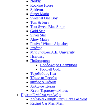
Noddy
Rocking Horse
Spiderman
Super Mario
Sweet at One Boy
Tom & Jerry
Toot Sweet Blue Stripe
Gold Star
Silver Star
Ahoy Matey
Γουΐνι / Winnie Alphabet
Ιππότης
Μπαμπούλας Α.Ε. University
Πειρατές
Ποδόσφαιρο
Ποδόσφαιρο Champions
Football Gold
Ταχυδρόμος Πατ
Τόμας το Τρενάκι
Φινέας & Φέρμπ
Χελωνονιτζάκια
Χένρι Τερατοαγκαλίτσας
Πρώτα Γενέθλια για Αγόρι
Ζούγκλα - Jungle Party Let's Go Wild
Racing Car Meri Meri