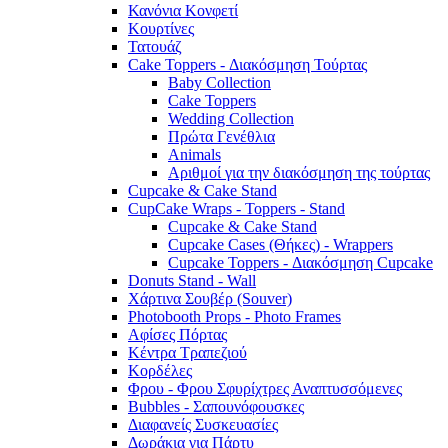
Κανόνια Κονφετί
Κουρτίνες
Τατουάζ
Cake Toppers - Διακόσμηση Τούρτας
Baby Collection
Cake Toppers
Wedding Collection
Πρώτα Γενέθλια
Animals
Αριθμοί για την διακόσμηση της τούρτας
Cupcake & Cake Stand
CupCake Wraps - Toppers - Stand
Cupcake & Cake Stand
Cupcake Cases (Θήκες) - Wrappers
Cupcake Toppers - Διακόσμηση Cupcake
Donuts Stand - Wall
Χάρτινα Σουβέρ (Souver)
Photobooth Props - Photo Frames
Αφίσες Πόρτας
Κέντρα Τραπεζιού
Κορδέλες
Φρου - Φρου Σφυρίχτρες Αναπτυσσόμενες
Bubbles - Σαπουνόφουσκες
Διαφανείς Συσκευασίες
Δωράκια για Πάρτυ