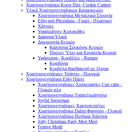
Χριστουεννιάτικα Κουπ Πατ- Cookie Cutters
Υλικά Χριστουγεννιάτικων Κατασκευών
Χριστουγεννιάτικα Μεταλλικά Στοιχεία
Είδη από Plexiglass - Γυαλί - Πλαστικό
Χάντρες
Υφασμάτινες Κολοκύθες
Διάφορα Υλικά
Δημιουργία Κεριών
Καλούπια Σιλικόνης Κεριών
Πρώτες Ύλες και Εργαλεία Κεριού
Υφάσματα - Κορδέλες - Runner
Κορδόνια
Κορδέλα βαμβακερή με ξέφτια
Χριστουγεννιάτικες Τσάντες - Πουγκιά
Χριστουγεννιάτικα Είδη Πάρτι
Χριστουγεννιάτικες Συσκευασίες Cup cake -
Γλυκών κλπ
Χριστουγεννιάτικα Τραπεζομάντηλα
Joyful Snowman
Χριστουγεννιάτικες Χαρτοπετσέτες
Χριστουγεννιάτικα Πιάτα Φαγητού - Γλυκού
Χριστουγεννιάτικα Ποτήρια Χάρτινα
Jolly Christmas Party Meri Meri
Festive Motif