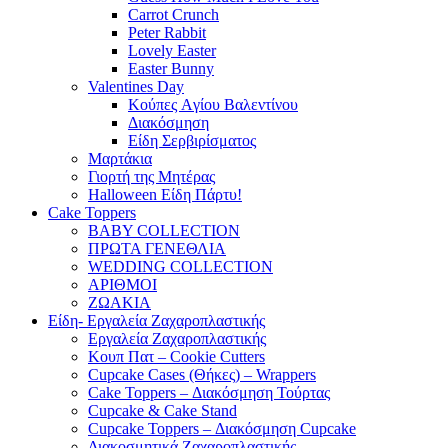
Carrot Crunch
Peter Rabbit
Lovely Easter
Easter Bunny
Valentines Day
Κούπες Aγίου Βαλεντίνου
Διακόσμηση
Είδη Σερβιρίσματος
Μαρτάκια
Γιορτή της Μητέρας
Halloween Είδη Πάρτυ!
Cake Toppers
BABY COLLECTION
ΠΡΩΤΑ ΓΕΝΕΘΛΙΑ
WEDDING COLLECTION
ΑΡΙΘΜΟΙ
ΖΩΑΚΙΑ
Είδη- Εργαλεία Ζαχαροπλαστικής
Εργαλεία Ζαχαροπλαστικής
Κουπ Πατ – Cookie Cutters
Cupcake Cases (Θήκες) – Wrappers
Cake Toppers – Διακόσμηση Τούρτας
Cupcake & Cake Stand
Cupcake Toppers – Διακόσμηση Cupcake
Διακοσμητικά Ζαχαροπλαστικής