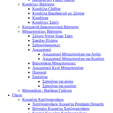
Κορδέλες Βάπτισης
Κορδέλα Chiffon
Κορδέλα Βαμβακερή με Ξέφτια
Κορδόνια
Κορδέλες Σατέν
Κρεμαστά Διακοσμητικά Βάπτισης
Μπομπονιέρες Βάπτισης
Ξύλινο Ντέφι Soap Tales
Σακίδιο Πλάτης
Σαπουνόφουσκες
Αρωματικό
Αρωματικό Μπομπονιέρα για Αγόρι
Αρωματικό Μπομπονιέρα για Κορίτσι
Βαλιτσάκια Μπομπονιέρες
Αρωματικό Κερί Μπομπονιέρα
Πουγκιά
Σαπούνια
Σαπούνια για αγόρι
Σαπούνια για κορίτσι
Μπουκάλια - Βαζάκια Γυάλινα
Γάμος
Κουφέτα Χατζηγιαννάκης
Χατζηγιαννάκης Κουφέτα Premium Desserts
Βότσαλο Κουφέτα Χατζηγιαννάκης