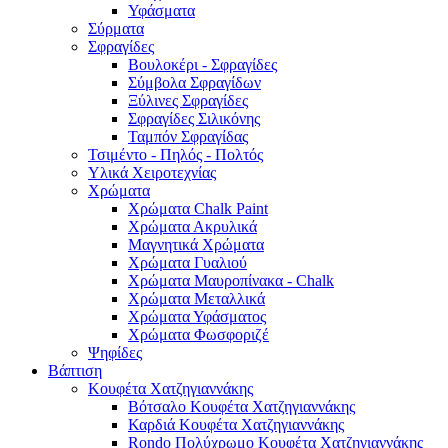
Υφάσματα
Σύρματα
Σφραγίδες
Βουλοκέρι - Σφραγίδες
Σύμβολα Σφραγίδων
Ξύλινες Σφραγίδες
Σφραγίδες Σιλικόνης
Ταμπόν Σφραγίδας
Τσιμέντο - Πηλός - Πολτός
Υλικά Χειροτεχνίας
Χρώματα
Χρώματα Chalk Paint
Χρώματα Ακρυλικά
Μαγνητικά Χρώματα
Χρώματα Γυαλιού
Χρώματα Μαυροπίνακα - Chalk
Χρώματα Μεταλλικά
Χρώματα Υφάσματος
Χρώματα Φωσφοριζέ
Ψηφίδες
Βάπτιση
Κουφέτα Χατζηγιαννάκης
Βότσαλο Κουφέτα Χατζηγιαννάκης
Καρδιά Κουφέτα Χατζηγιαννάκης
Rondo Πολύχρωμο Κουφέτα Χατζηγιαννάκης