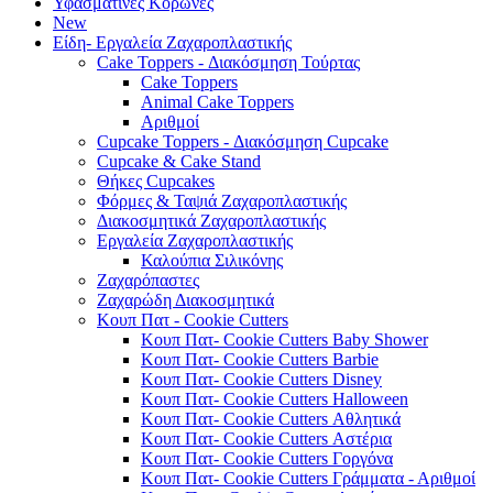
Υφασμάτινες Κορώνες
New
Είδη- Εργαλεία Ζαχαροπλαστικής
Cake Toppers - Διακόσμηση Τούρτας
Cake Toppers
Animal Cake Toppers
Αριθμοί
Cupcake Toppers - Διακόσμηση Cupcake
Cupcake & Cake Stand
Θήκες Cupcakes
Φόρμες & Ταψιά Ζαχαροπλαστικής
Διακοσμητικά Ζαχαροπλαστικής
Εργαλεία Ζαχαροπλαστικής
Καλούπια Σιλικόνης
Ζαχαρόπαστες
Ζαχαρώδη Διακοσμητικά
Κουπ Πατ - Cookie Cutters
Κουπ Πατ- Cookie Cutters Baby Shower
Κουπ Πατ- Cookie Cutters Barbie
Κουπ Πατ- Cookie Cutters Disney
Κουπ Πατ- Cookie Cutters Halloween
Κουπ Πατ- Cookie Cutters Αθλητικά
Κουπ Πατ- Cookie Cutters Αστέρια
Κουπ Πατ- Cookie Cutters Γοργόνα
Κουπ Πατ- Cookie Cutters Γράμματα - Αριθμοί