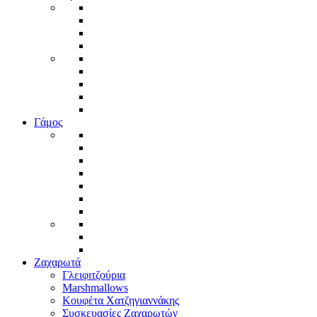
Γάμος
Ζαχαρωτά
Γλειφιτζούρια
Marshmallows
Κουφέτα Χατζηγιαννάκης
Συσκευασίες Ζαχαρωτών