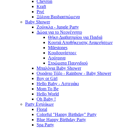
Chevron
Kraft
Ριγέ
Ξύλινα Βιοδιασπώμενα
Baby Shower
Ζούγκλα - Jungle Party
Δώρα για το Νεογέννητο
Θήκη Διαβατηρίου για Παιδιά
Κουτιά Αποθήκευσης Αναμνήσεων
Milestones
Κουδουνίστρες
Λούτρινα
Στρώματα Παιχνιδιού
Μπαλόνια Baby Shower
Ουράνιο Τόξο - Rainbow - Baby Shower
Boy or Girl
Hello Baby - Αστεράκι
Mom To Be
Hello World
Oh Baby !
Party Ενηλίκων
Floral
Colorful "Happy Birthday" Party
Blue Happy Birthday Party
Spa Party