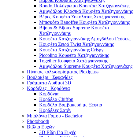
Καρδιά Κουφέτα Χατζηγιαννάκης
Rondo Πολύχρωμο Κουφέτα Χατζηγιαννάκης
Αμυγδάλου Κλασικά Κουφέτα Χατζηγιαννάκης
Βέρες Κουφέτα Σοκολάτας Χατζηγιαννάκης
Μπισκότο Banoffee Κουφέτα Χατζηγιαννάκης
Bijoux & Bijoux Supreme Κουφέτα
Χατζηγιαννάκηs
Κουφέτα Χατζηγιαννάκης Αμυγδάλου Γεύσεις
Κουφέτα Σειρά Twist Χατζηγιαννάκης
Κουφέτα Χατζηγιαννάκης Crispy
Piccolino Κουφέτα Χατζηγιαννάκης
Together Κουφέτα Χατζηγιαννάκης
Αμυγδάλου Supreme Κουφέτα Χατζηγιαννάκης
Πίνακας καλωσορίσματος Plexiglass
Βουλοκέρι - Σφραγίδες
Γράμματα Αριθμοί 3D
Κορδέλες - Κορδόνια
Κορδόνια
Κορδέλα Chiffon
Κορδέλα Βαμβακερή με Ξέφτια
Κορδέλες Σατέν
Μπαλόνια Γάμου - Bachelor
Photobooth
Βιβλία Ευχών
3D Είδη Για Ευχές