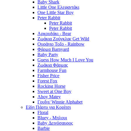
Baby Shark
Little One Ελεφαντάκι
One Little Star Boy
Peter Rabbit
Peter Rabbit
Peter Rabbit
Αρκουδάκι - Bear
Ζωάκια Ζούγκλας Get Wild
Ουράνιο Τοξο - Rainbow
Φάρμα Barnyard
Baby Party
Guess How Much I Love You
Ζωάκια Φάρμας
Farmhouse Fun
Fisher Price
Forest Fox
Rocking Horse
Sweet at One Boy
Ahoy Matey
Γουΐνι/ Winnie Alphabet
Είδη Πάρτυ για Κορίτσι
Floral
Bluey - Μπλουι
Baby Δεινόσαυρος
Barbie