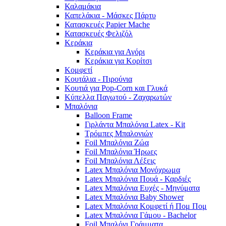
Καλαμάκια
Καπελάκια - Μάσκες Πάρτυ
Κατασκευές Papier Mache
Κατασκευές Φελιζόλ
Κεράκια
Κεράκια για Αγόρι
Κεράκια για Κορίτσι
Κομφετί
Κουτάλια - Πιρούνια
Κουτιά για Pop-Corn και Γλυκά
Κύπελλα Παγωτού - Ζαχαρωτών
Μπαλόνια
Balloon Frame
Γιρλάντα Μπαλόνια Latex - Kit
Τρόμπες Μπαλονιών
Foil Μπαλόνια Ζώα
Foil Μπαλόνια Ήρωες
Foil Μπαλόνια Λέξεις
Latex Μπαλόνια Μονόχρωμα
Latex Μπαλόνια Πουά - Καρδιές
Latex Μπαλόνια Ευχές - Μηνύματα
Latex Μπαλόνια Baby Shower
Latex Μπαλόνια Κομφετί ή Πομ Πομ
Latex Μπαλόνια Γάμου - Bachelor
Foil Μπαλόνι Γράμματα