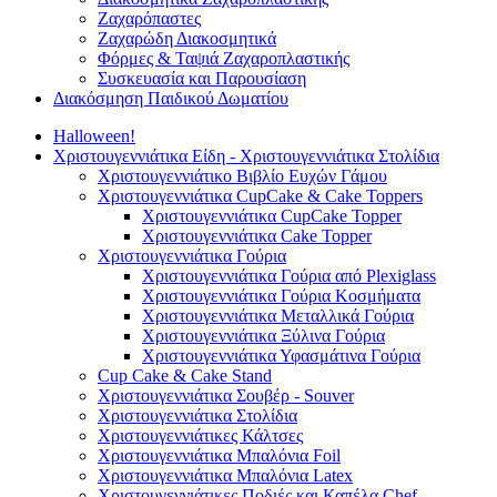
Ζαχαρόπαστες
Ζαχαρώδη Διακοσμητικά
Φόρμες & Ταψιά Ζαχαροπλαστικής
Συσκευασία και Παρουσίαση
Διακόσμηση Παιδικού Δωματίου
Halloween!
Χριστουγεννιάτικα Είδη - Χριστουγεννιάτικα Στολίδια
Χριστουγεννιάτικο Βιβλίο Ευχών Γάμου
Χριστουγεννιάτικα CupCake & Cake Toppers
Χριστουγεννιάτικα CupCake Topper
Χριστουγεννιάτικα Cake Topper
Χριστουγεννιάτικα Γούρια
Χριστουγεννιάτικα Γούρια από Plexiglass
Χριστουγεννιάτικα Γούρια Κοσμήματα
Χριστουγεννιάτικα Μεταλλικά Γούρια
Χριστουγεννιάτικα Ξύλινα Γούρια
Χριστουγεννιάτικα Υφασμάτινα Γούρια
Cup Cake & Cake Stand
Χριστουγεννιάτικα Σουβέρ - Souver
Χριστουγεννιάτικα Στολίδια
Χριστουγεννιάτικες Κάλτσες
Χριστουγεννιάτικα Μπαλόνια Foil
Χριστουγεννιάτικα Μπαλόνια Latex
Χριστουγεννιάτικες Ποδιές και Καπέλα Chef