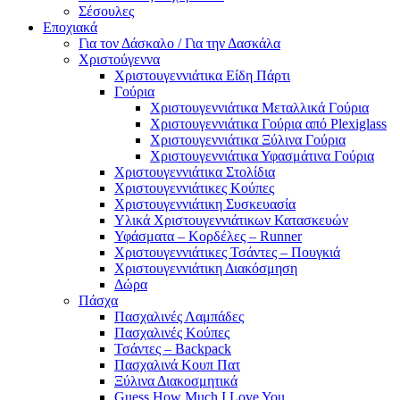
Σέσουλες
Εποχιακά
Για τον Δάσκαλο / Για την Δασκάλα
Χριστούγεννα
Χριστουγεννιάτικα Είδη Πάρτι
Γούρια
Χριστουγεννιάτικα Μεταλλικά Γούρια
Χριστουγεννιάτικα Γούρια από Plexiglass
Χριστουγεννιάτικα Ξύλινα Γούρια
Χριστουγεννιάτικα Υφασμάτινα Γούρια
Χριστουγεννιάτικα Στολίδια
Χριστουγεννιάτικες Κούπες
Χριστουγεννιάτικη Συσκευασία
Υλικά Χριστουγεννιάτικων Κατασκευών
Υφάσματα – Κορδέλες – Runner
Χριστουγεννιάτικες Τσάντες – Πουγκιά
Χριστουγεννιάτικη Διακόσμηση
Δώρα
Πάσχα
Πασχαλινές Λαμπάδες
Πασχαλινές Κούπες
Τσάντες – Backpack
Πασχαλινά Κουπ Πατ
Ξύλινα Διακοσμητικά
Guess How Much I Love You