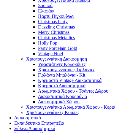
Χριστουγεννιάτικα Καπέλα
Σουπλά
Ελαφάκι
Πάρτυ Πιγκουίνων
Christmas Party
Dazzling Christmas
Merry Christmas
Christmas Metallics
Holly Pop
Party Porcelain Gold
Vintage Noel
Χριστουγεννιάτικη Διακόσμηση
Υφασμάτινες Κολοκύθες
Χριστουγεννιάτικες Γιρλάντες
Γιρλάντα Μπαλόνια - Kit
Κρεμαστά Vintage Διακοσμητικά
Κρεμαστά Διακοσμητικά
Αρωματικά Χώρου - Τσάντες Δώρου
Διακοσμητικά Κουδούνια
Διακοσμητικά Χώρου
Χριστουγεννιάτικα Αρωματικά Χώρου - Κεριά
Χριστουγεννιάτικες Κούπες
Διακοσμητικά
Εκπαιδευτικά Επιτραπέζια
Ξύλινα Διακοσμητικά