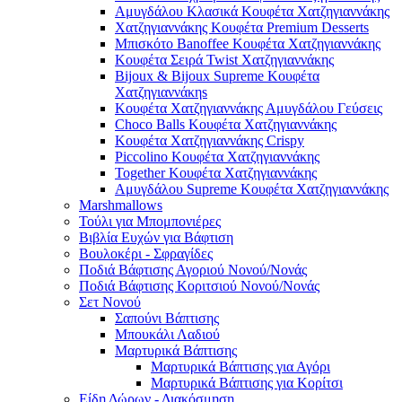
Αμυγδάλου Κλασικά Κουφέτα Χατζηγιαννάκης
Χατζηγιαννάκης Κουφέτα Premium Desserts
Μπισκότο Banoffee Κουφέτα Χατζηγιαννάκης
Κουφέτα Σειρά Twist Χατζηγιαννάκης
Bijoux & Bijoux Supreme Κουφέτα
Χατζηγιαννάκηs
Κουφέτα Χατζηγιαννάκης Αμυγδάλου Γεύσεις
Choco Balls Κουφέτα Χατζηγιαννάκης
Κουφέτα Χατζηγιαννάκης Crispy
Piccolino Κουφέτα Χατζηγιαννάκης
Together Κουφέτα Χατζηγιαννάκης
Αμυγδάλου Supreme Κουφέτα Χατζηγιαννάκης
Marshmallows
Τούλι για Μπομπονιέρες
Βιβλία Ευχών για Βάφτιση
Βουλοκέρι - Σφραγίδες
Ποδιά Βάφτισης Αγοριού Νονού/Νονάς
Ποδιά Βάφτισης Κοριτσιού Νονού/Νονάς
Σετ Νονού
Σαπούνι Βάπτισης
Μπουκάλι Λαδιού
Μαρτυρικά Βάπτισης
Μαρτυρικά Βάπτισης για Αγόρι
Μαρτυρικά Βάπτισης για Κορίτσι
Είδη Δώρων - Διακόσμηση