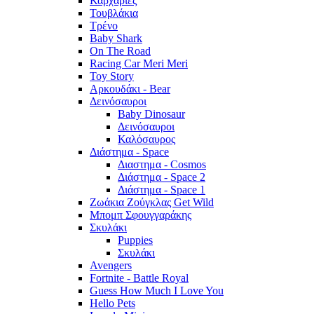
Καρχαρίες
Τουβλάκια
Τρένο
Baby Shark
On The Road
Racing Car Meri Meri
Toy Story
Αρκουδάκι - Bear
Δεινόσαυροι
Baby Dinosaur
Δεινόσαυροι
Καλόσαυρος
Διάστημα - Space
Διαστημα - Cosmos
Διάστημα - Space 2
Διάστημα - Space 1
Ζωάκια Ζούγκλας Get Wild
Μπομπ Σφουγγαράκης
Σκυλάκι
Puppies
Σκυλάκι
Avengers
Fortnite - Battle Royal
Guess How Much I Love You
Hello Pets