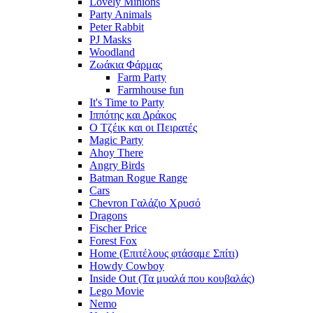
Lovely Minions
Party Animals
Peter Rabbit
PJ Masks
Woodland
Ζωάκια Φάρμας
Farm Party
Farmhouse fun
It's Time to Party
Ιππότης και Δράκος
Ο Τζέικ και οι Πειρατές
Magic Party
Ahoy There
Angry Birds
Batman Rogue Range
Cars
Chevron Γαλάζιο Χρυσό
Dragons
Fischer Price
Forest Fox
Home (Επιτέλους φτάσαμε Σπίτι)
Howdy Cowboy
Inside Out (Τα μυαλά που κουβαλάς)
Lego Movie
Nemo