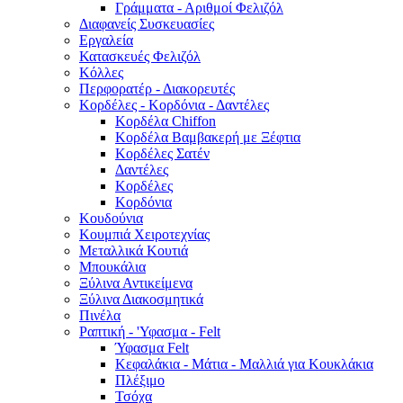
Γράμματα - Αριθμοί Φελιζόλ
Διαφανείς Συσκευασίες
Εργαλεία
Κατασκευές Φελιζόλ
Κόλλες
Περφορατέρ - Διακορευτές
Κορδέλες - Κορδόνια - Δαντέλες
Κορδέλα Chiffon
Κορδέλα Βαμβακερή με Ξέφτια
Κορδέλες Σατέν
Δαντέλες
Κορδέλες
Κορδόνια
Κουδούνια
Κουμπιά Χειροτεχνίας
Μεταλλικά Κουτιά
Μπουκάλια
Ξύλινα Αντικείμενα
Ξύλινα Διακοσμητικά
Πινέλα
Ραπτική - 'Υφασμα - Felt
Ύφασμα Felt
Κεφαλάκια - Μάτια - Μαλλιά για Κουκλάκια
Πλέξιμο
Τσόχα