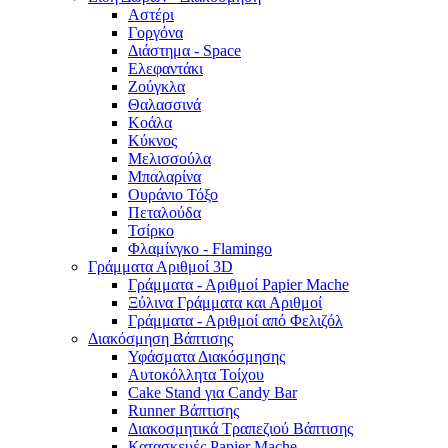
Αστέρι
Γοργόνα
Διάστημα - Space
Ελεφαντάκι
Ζούγκλα
Θαλασσινά
Κοάλα
Κύκνος
Μελισσούλα
Μπαλαρίνα
Ουράνιο Τόξο
Πεταλούδα
Τσίρκο
Φλαμίνγκο - Flamingo
Γράμματα Αριθμοί 3D
Γράμματα - Αριθμοί Papier Mache
Ξύλινα Γράμματα και Αριθμοί
Γράμματα - Αριθμοί από Φελιζόλ
Διακόσμηση Βάπτισης
Υφάσματα Διακόσμησης
Αυτοκόλλητα Τοίχου
Cake Stand για Candy Bar
Runner Βάπτισης
Διακοσμητικά Τραπεζιού Βάπτισης
Κατασκευές Papier Mache