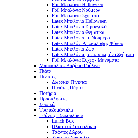
Foil Μπαλόνια Halloween
Foil Μπαλόνια Νούμερα
Foil Μπαλόνια Σχήματα
Latex Μπαλόνια Halloween
Latex Μπαλόνια Στρογγυλά
Latex Μπαλόνια Θεματικά
Latex Μπαλόνια με Νούμερα
Latex Μπαλόνι Αποκάλυψης Φύλου
Latex Μπαλόνια Ζώα
Latex Μπαλόνια με εκτυπωμένα Σχήματα
Foil Μπαλόνια Ευχές - Μηνύματα
Μπουκάλια - Βαζάκια Γυάλινα
Πιάτα
Πινιάτες
Δωράκια Πινιάτας
Πινιάτες Πάρτυ
Ποτήρια
Προσκλήσεις
Σουπλά
Τραπεζομάντηλα
Τσάντες - Σακουλάκια
Lunch Box
Πλαστικά Σακουλάκια
Τσάντες Δώρου
Χάρτινες Σακούλες