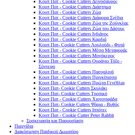
Κουπ Πατ - Cookie Cutters Δεινόσαυρος
Κουπ Πατ - Cookie Cutters Διάστημα
Κουπ Πατ - Cookie Cutters Ζώα
Κουπ Πατ - Cookie Cutters Διάφορα Σχέδια
Κουπ Πατ - Cookie Cutters Ζώα της Ζούγκλας
Κουπ Πατ - Cookie Cutters Ζώα του Δάσους
Κουπ Πατ - Cookie Cutters Ινδιάνος
Κουπ Πατ - Cookie Cutters Καρδιά
Κουπ Πατ- Cookie Cutters Λουλούδι - Φυτά
Κουπ Πατ - Cookie Cutters Μέσα Μεταφοράς
Κουπ Πατ - Cookie Cutters Μονόκερος
Κουπ Πατ - Cookie Cutters Ουράνιο Τόξο -
Σύννεφο
Κουπ Πατ - Cookie Cutters Πασχαλινά
Κουπ Πατ - Cookie Cutters Πριγκίπισσα
Κουπ Πατ - Cookie Cutters Πρώτα Γενέθλια
Κουπ Πατ- Cookie Cutters Σκυλάκι
Κουπ Πατ- Cookie Cutters Τροπικό
Κουπ Πατ - Cookie Cutters Χιονονιφάδα
Κουπ Πατ- Cookie Cutters Ψάρια - Βυθός
Κουπ Πατ - Cookie Cutters Ιππότες
Κουπ Πατ - Cookie Cutter Peter Rabbit
Συσκευασία και Παρουσίαση
Παιχνίδια
Διακόσμηση Παιδικού Δωματίου