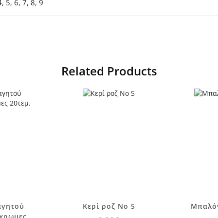
4
,
5
,
6
,
7
,
8
,
9
Related Products
αγητού
Κερί ροζ Νο 5
Μπαλόν
όχρωμες