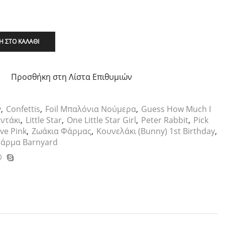
 ΣΤΟ ΚΑΛΆΘΙ
Προσθήκη στη Λίστα Επιθυμιών
y
,
Confettis
,
Foil Μπαλόνια Νούμερα
,
Guess How Much I
αντάκι
,
Little Star
,
One Little Star Girl
,
Peter Rabbit
,
Pick
ve Pink
,
Ζωάκια Φάρμας
,
Κουνελάκι (Bunny) 1st Birthday
,
άρμα Barnyard