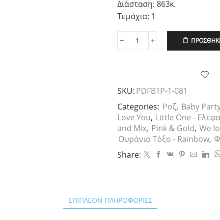
Διάσταση: 863κ.
Τεμάχια: 1
ΠΡΟΣΘΉΚΗ
Μπαλόνι
Νο
1
Foil
Ροζ,
SKU:
PDFB1P-1-081
86εκ.
ποσότητα
Categories:
Ροζ
,
Baby Part
Love You
,
Little One - Ελεφ
and Mix
,
Pink & Gold
,
We lo
Ουράνιο Τόξο - Rainbow
,
Φ
Share:
ΕΠΙΠΛΈΟΝ ΠΛΗΡΟΦΟΡΊΕΣ