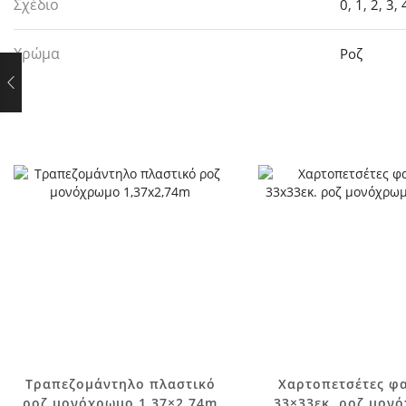
Σχέδιο
0
,
1
,
2
,
3
,
Χρώμα
Ροζ
Τραπεζομάντηλο πλαστικό
Χαρτοπετσέτες φ
ροζ μονόχρωμο 1,37×2,74m
33×33εκ. ροζ μον