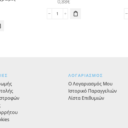
0,88
€
Κερί
ροζ
έτες
Νο
5
ποσότητα
ες
ΙΕΣ
ΛΟΓΑΡΙΑΣΜΟΣ
ρωμής
Ο Λογαριασμός Μου
στολής
Ιστορικό Παραγγελιών
ιστροφών
Λίστα Επιθυμιών
ς
πορρήτου
okies