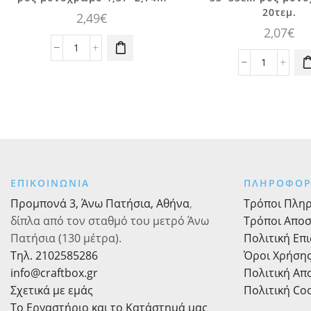
20τεμ.
2,49
€
2,07
€
Τραπεζομάντηλο
πλαστικό
Χαρτοπετσ
ροζ
φαγητού
μονόχρωμο
33x33εκ.
1,37x2,74m
ροζ
ποσότητα
μονόχρωμ
20τεμ.
ποσότητα
ΕΠΙΚΟΙΝΩΝΙΑ
ΠΛΗΡΟΦΟΡ
Προμπονά 3, Άνω Πατήσια, Αθήνα
,
Τρόποι Πλη
δίπλα από τον σταθμό του μετρό Άνω
Τρόποι Απο
Πατήσια (130 μέτρα).
Πολιτική Επ
Τηλ. 2102585286
Όροι Χρήση
info@craftbox.gr
Πολιτική Α
Σχετικά με εμάς
Πολιτική Co
Το Εργαστήριο και το Κατάστημά μας