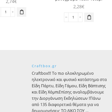
2,74
€
2,28
€
Μπαλόνια
ροζ
Πιάτα
πουά
γλυκού
6τεμ.
τετράγωνα
ποσότητα
ροζ
μονόχρωμα
18εκ.
16τεμ.
ποσότητα
Craftbox.gr
Craftbox!!! Το πιο ολοκληρωμένο
ηλεκτρονικό και φυσικό κατάστημα στα
Είδη Πάρτυ
,
Είδη Γάμου
,
Είδη Βάπτισης
και
Είδη Χόμπι
Επίσης αναλαμβάνουμε
την Διοργάνωση Εκδηλώσεων !Πάνω
από 135 διαφορετικά θέματα για να
δημιουργήσεις ΤΟ ΔΙΚΟ ΣΟΥ ...