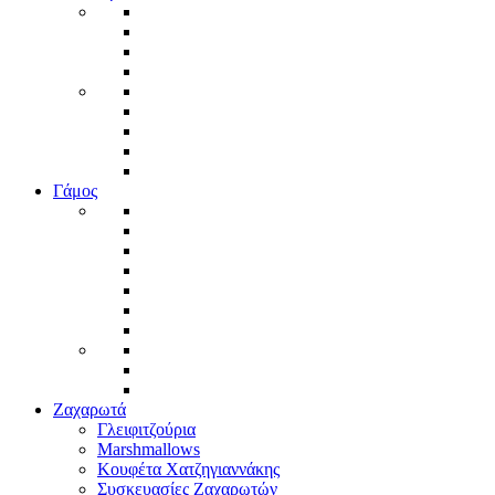
Γάμος
Ζαχαρωτά
Γλειφιτζούρια
Marshmallows
Κουφέτα Χατζηγιαννάκης
Συσκευασίες Ζαχαρωτών