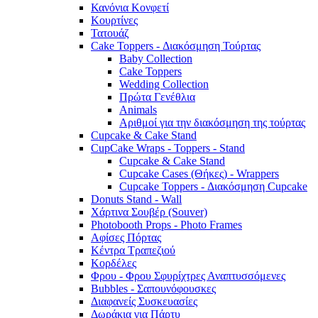
Κανόνια Κονφετί
Κουρτίνες
Τατουάζ
Cake Toppers - Διακόσμηση Τούρτας
Baby Collection
Cake Toppers
Wedding Collection
Πρώτα Γενέθλια
Animals
Αριθμοί για την διακόσμηση της τούρτας
Cupcake & Cake Stand
CupCake Wraps - Toppers - Stand
Cupcake & Cake Stand
Cupcake Cases (Θήκες) - Wrappers
Cupcake Toppers - Διακόσμηση Cupcake
Donuts Stand - Wall
Χάρτινα Σουβέρ (Souver)
Photobooth Props - Photo Frames
Αφίσες Πόρτας
Κέντρα Τραπεζιού
Κορδέλες
Φρου - Φρου Σφυρίχτρες Αναπτυσσόμενες
Bubbles - Σαπουνόφουσκες
Διαφανείς Συσκευασίες
Δωράκια για Πάρτυ