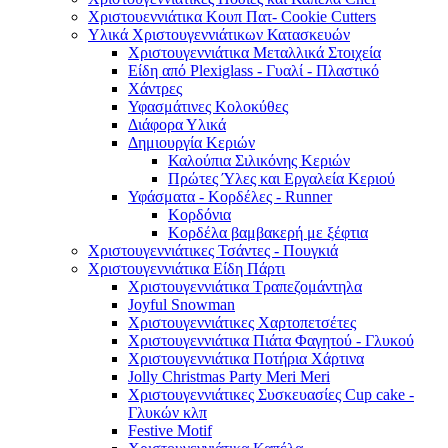
Χριστουεννιάτικα Κουπ Πατ- Cookie Cutters
Υλικά Χριστουγεννιάτικων Κατασκευών
Χριστουγεννιάτικα Μεταλλικά Στοιχεία
Είδη από Plexiglass - Γυαλί - Πλαστικό
Χάντρες
Υφασμάτινες Κολοκύθες
Διάφορα Υλικά
Δημιουργία Κεριών
Καλούπια Σιλικόνης Κεριών
Πρώτες Ύλες και Εργαλεία Κεριού
Υφάσματα - Κορδέλες - Runner
Κορδόνια
Κορδέλα βαμβακερή με ξέφτια
Χριστουγεννιάτικες Τσάντες - Πουγκιά
Χριστουγεννιάτικα Είδη Πάρτι
Χριστουγεννιάτικα Τραπεζομάντηλα
Joyful Snowman
Χριστουγεννιάτικες Χαρτοπετσέτες
Χριστουγεννιάτικα Πιάτα Φαγητού - Γλυκού
Χριστουγεννιάτικα Ποτήρια Χάρτινα
Jolly Christmas Party Meri Meri
Χριστουγεννιάτικες Συσκευασίες Cup cake -
Γλυκών κλπ
Festive Motif