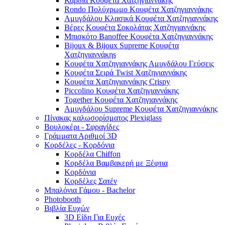
Καρδιά Κουφέτα Χατζηγιαννάκης
Rondo Πολύχρωμο Κουφέτα Χατζηγιαννάκης
Αμυγδάλου Κλασικά Κουφέτα Χατζηγιαννάκης
Βέρες Κουφέτα Σοκολάτας Χατζηγιαννάκης
Μπισκότο Banoffee Κουφέτα Χατζηγιαννάκης
Bijoux & Bijoux Supreme Κουφέτα
Χατζηγιαννάκηs
Κουφέτα Χατζηγιαννάκης Αμυγδάλου Γεύσεις
Κουφέτα Σειρά Twist Χατζηγιαννάκης
Κουφέτα Χατζηγιαννάκης Crispy
Piccolino Κουφέτα Χατζηγιαννάκης
Together Κουφέτα Χατζηγιαννάκης
Αμυγδάλου Supreme Κουφέτα Χατζηγιαννάκης
Πίνακας καλωσορίσματος Plexiglass
Βουλοκέρι - Σφραγίδες
Γράμματα Αριθμοί 3D
Κορδέλες - Κορδόνια
Κορδέλα Chiffon
Κορδέλα Βαμβακερή με Ξέφτια
Κορδόνια
Κορδέλες Σατέν
Μπαλόνια Γάμου - Bachelor
Photobooth
Βιβλία Ευχών
3D Είδη Για Ευχές