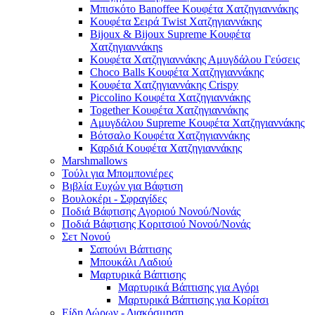
Μπισκότο Banoffee Κουφέτα Χατζηγιαννάκης
Κουφέτα Σειρά Twist Χατζηγιαννάκης
Bijoux & Bijoux Supreme Κουφέτα
Χατζηγιαννάκηs
Κουφέτα Χατζηγιαννάκης Αμυγδάλου Γεύσεις
Choco Balls Κουφέτα Χατζηγιαννάκης
Κουφέτα Χατζηγιαννάκης Crispy
Piccolino Κουφέτα Χατζηγιαννάκης
Together Κουφέτα Χατζηγιαννάκης
Αμυγδάλου Supreme Κουφέτα Χατζηγιαννάκης
Βότσαλο Κουφέτα Χατζηγιαννάκης
Καρδιά Κουφέτα Χατζηγιαννάκης
Marshmallows
Τούλι για Μπομπονιέρες
Βιβλία Ευχών για Βάφτιση
Βουλοκέρι - Σφραγίδες
Ποδιά Βάφτισης Αγοριού Νονού/Νονάς
Ποδιά Βάφτισης Κοριτσιού Νονού/Νονάς
Σετ Νονού
Σαπούνι Βάπτισης
Μπουκάλι Λαδιού
Μαρτυρικά Βάπτισης
Μαρτυρικά Βάπτισης για Αγόρι
Μαρτυρικά Βάπτισης για Κορίτσι
Είδη Δώρων - Διακόσμηση