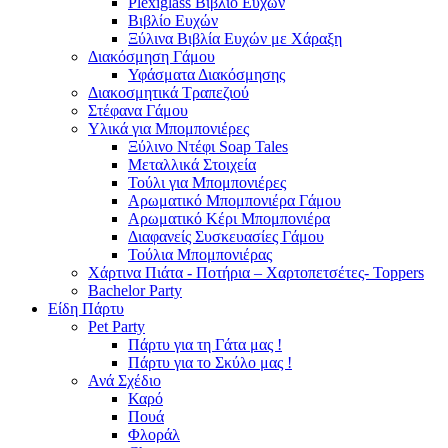
Plexiglass Βιβλίο Ευχών
Βιβλίο Ευχών
Ξύλινα Βιβλία Ευχών με Χάραξη
Διακόσμηση Γάμου
Υφάσματα Διακόσμησης
Διακοσμητικά Τραπεζιού
Στέφανα Γάμου
Υλικά για Μπομπονιέρες
Ξύλινο Ντέφι Soap Tales
Μεταλλικά Στοιχεία
Τούλι για Μπομπονιέρες
Αρωματικό Μπομπονιέρα Γάμου
Αρωματικό Κέρι Μπομπονιέρα
Διαφανείς Συσκευασίες Γάμου
Τούλια Μπομπονιέρας
Χάρτινα Πιάτα - Ποτήρια – Χαρτοπετσέτες- Toppers
Bachelor Party
Είδη Πάρτυ
Pet Party
Πάρτυ για τη Γάτα μας !
Πάρτυ για το Σκύλο μας !
Ανά Σχέδιο
Καρό
Πουά
Φλοράλ