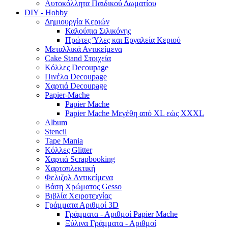
Αυτοκόλλητα Παιδικού Δωματίου
DIY - Hobby
Δημιουργία Κεριών
Καλούπια Σιλικόνης
Πρώτες Ύλες και Εργαλεία Κεριού
Μεταλλικά Αντικείμενα
Cake Stand Στοιχεία
Κόλλες Decoupage
Πινέλα Decoupage
Χαρτιά Decoupage
Papier-Mache
Papier Mache
Papier Mache Μεγέθη από XL εώς XXXL
Album
Stencil
Tape Mania
Κόλλες Glitter
Χαρτιά Scrapbooking
Χαρτοπλεκτική
Φελιζολ Αντικείμενα
Βάση Χρώματος Gesso
Βιβλία Χειροτεχνίας
Γράμματα Αριθμοί 3D
Γράμματα - Αριθμοί Papier Mache
Ξύλινα Γράμματα - Αριθμοί