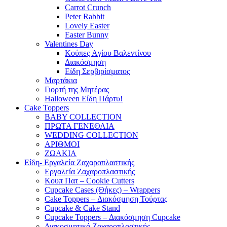
Carrot Crunch
Peter Rabbit
Lovely Easter
Easter Bunny
Valentines Day
Κούπες Aγίου Βαλεντίνου
Διακόσμηση
Είδη Σερβιρίσματος
Μαρτάκια
Γιορτή της Μητέρας
Halloween Είδη Πάρτυ!
Cake Toppers
BABY COLLECTION
ΠΡΩΤΑ ΓΕΝΕΘΛΙΑ
WEDDING COLLECTION
ΑΡΙΘΜΟΙ
ΖΩΑΚΙΑ
Είδη- Εργαλεία Ζαχαροπλαστικής
Εργαλεία Ζαχαροπλαστικής
Κουπ Πατ – Cookie Cutters
Cupcake Cases (Θήκες) – Wrappers
Cake Toppers – Διακόσμηση Τούρτας
Cupcake & Cake Stand
Cupcake Toppers – Διακόσμηση Cupcake
Διακοσμητικά Ζαχαροπλαστικής