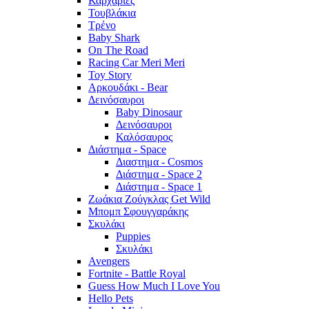
Καρχαρίες
Τουβλάκια
Τρένο
Baby Shark
On The Road
Racing Car Meri Meri
Toy Story
Αρκουδάκι - Bear
Δεινόσαυροι
Baby Dinosaur
Δεινόσαυροι
Καλόσαυρος
Διάστημα - Space
Διαστημα - Cosmos
Διάστημα - Space 2
Διάστημα - Space 1
Ζωάκια Ζούγκλας Get Wild
Μπομπ Σφουγγαράκης
Σκυλάκι
Puppies
Σκυλάκι
Avengers
Fortnite - Battle Royal
Guess How Much I Love You
Hello Pets