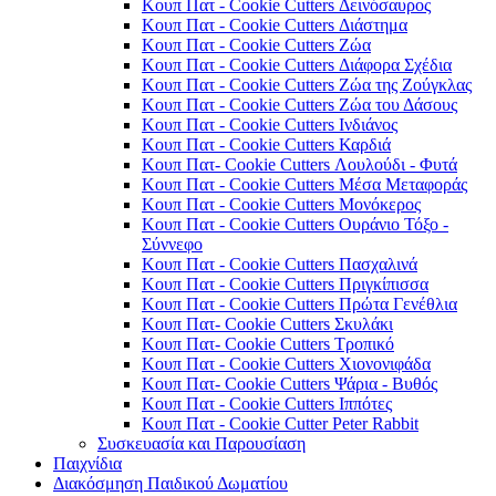
Κουπ Πατ - Cookie Cutters Δεινόσαυρος
Κουπ Πατ - Cookie Cutters Διάστημα
Κουπ Πατ - Cookie Cutters Ζώα
Κουπ Πατ - Cookie Cutters Διάφορα Σχέδια
Κουπ Πατ - Cookie Cutters Ζώα της Ζούγκλας
Κουπ Πατ - Cookie Cutters Ζώα του Δάσους
Κουπ Πατ - Cookie Cutters Ινδιάνος
Κουπ Πατ - Cookie Cutters Καρδιά
Κουπ Πατ- Cookie Cutters Λουλούδι - Φυτά
Κουπ Πατ - Cookie Cutters Μέσα Μεταφοράς
Κουπ Πατ - Cookie Cutters Μονόκερος
Κουπ Πατ - Cookie Cutters Ουράνιο Τόξο -
Σύννεφο
Κουπ Πατ - Cookie Cutters Πασχαλινά
Κουπ Πατ - Cookie Cutters Πριγκίπισσα
Κουπ Πατ - Cookie Cutters Πρώτα Γενέθλια
Κουπ Πατ- Cookie Cutters Σκυλάκι
Κουπ Πατ- Cookie Cutters Τροπικό
Κουπ Πατ - Cookie Cutters Χιονονιφάδα
Κουπ Πατ- Cookie Cutters Ψάρια - Βυθός
Κουπ Πατ - Cookie Cutters Ιππότες
Κουπ Πατ - Cookie Cutter Peter Rabbit
Συσκευασία και Παρουσίαση
Παιχνίδια
Διακόσμηση Παιδικού Δωματίου