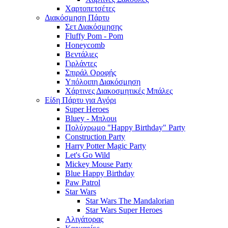
Χαρτοπετσέτες
Διακόσμηση Πάρτυ
Σετ Διακόσμησης
Fluffy Pom - Pom
Honeycomb
Βεντάλιες
Γιρλάντες
Σπιράλ Οροφής
Υπόλοιπη Διακόσμηση
Χάρτινες Διακοσμητικές Μπάλες
Είδη Πάρτυ για Αγόρι
Super Heroes
Bluey - Μπλουι
Πολύχρωμο "Happy Birthday" Party
Construction Party
Harry Potter Magic Party
Let's Go Wild
Mickey Mouse Party
Blue Happy Birthday
Paw Patrol
Star Wars
Star Wars The Mandalorian
Star Wars Super Heroes
Αλιγάτορας