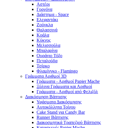
Αστέρι
Γοργόνα
Διάστημα - Space
Ελεφαντάκι
Ζούγκλα
Θαλασσινά
Κοάλα
Κύκνος
Μελισσούλα
Μπαλαρίνα
Ουράνιο Τόξο
Πεταλούδα
Τσίρκο
Φλαμίνγκο - Flamingo
Γράμματα Αριθμοί 3D
Γράμματα - Αριθμοί Papier Mache
Ξύλινα Γράμματα και Αριθμοί
Γράμματα - Αριθμοί από Φελιζόλ
Διακόσμηση Βάπτισης
Υφάσματα Διακόσμησης
Αυτοκόλλητα Τοίχου
Cake Stand για Candy Bar
Runner Βάπτισης
Διακοσμητικά Τραπεζιού Βάπτισης
Κατασκευές Papier Mache