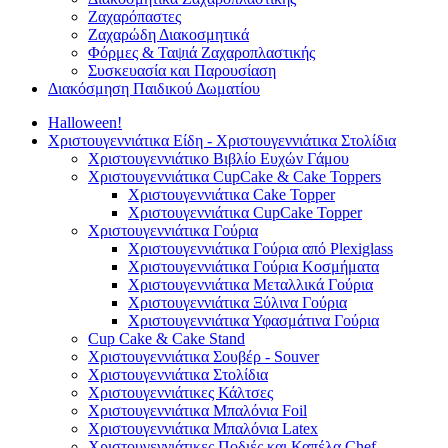
Ζαχαρόπαστες
Ζαχαρώδη Διακοσμητικά
Φόρμες & Ταψιά Ζαχαροπλαστικής
Συσκευασία και Παρουσίαση
Διακόσμηση Παιδικού Δωματίου
Halloween!
Χριστουγεννιάτικα Είδη - Χριστουγεννιάτικα Στολίδια
Χριστουγεννιάτικο Βιβλίο Ευχών Γάμου
Χριστουγεννιάτικα CupCake & Cake Toppers
Χριστουγεννιάτικα Cake Topper
Χριστουγεννιάτικα CupCake Topper
Χριστουγεννιάτικα Γούρια
Χριστουγεννιάτικα Γούρια από Plexiglass
Χριστουγεννιάτικα Γούρια Κοσμήματα
Χριστουγεννιάτικα Μεταλλικά Γούρια
Χριστουγεννιάτικα Ξύλινα Γούρια
Χριστουγεννιάτικα Υφασμάτινα Γούρια
Cup Cake & Cake Stand
Χριστουγεννιάτικα Σουβέρ - Souver
Χριστουγεννιάτικα Στολίδια
Χριστουγεννιάτικες Κάλτσες
Χριστουγεννιάτικα Μπαλόνια Foil
Χριστουγεννιάτικα Μπαλόνια Latex
Χριστουγεννιάτικες Ποδιές και Καπέλα Chef