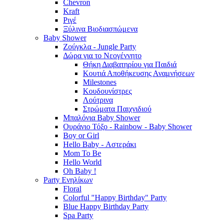
Chevron
Kraft
Ριγέ
Ξύλινα Βιοδιασπώμενα
Baby Shower
Ζούγκλα - Jungle Party
Δώρα για το Νεογέννητο
Θήκη Διαβατηρίου για Παιδιά
Κουτιά Αποθήκευσης Αναμνήσεων
Milestones
Κουδουνίστρες
Λούτρινα
Στρώματα Παιχνιδιού
Μπαλόνια Baby Shower
Ουράνιο Τόξο - Rainbow - Baby Shower
Boy or Girl
Hello Baby - Αστεράκι
Mom To Be
Hello World
Oh Baby !
Party Ενηλίκων
Floral
Colorful "Happy Birthday" Party
Blue Happy Birthday Party
Spa Party