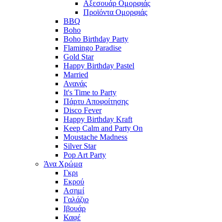
Αξεσουάρ Ομορφιάς
Προϊόντα Ομορφιάς
BBQ
Boho
Boho Birthday Party
Flamingo Paradise
Gold Star
Happy Birthday Pastel
Married
Ανανάς
It's Time to Party
Πάρτυ Αποφοίτησης
Disco Fever
Happy Birthday Kraft
Keep Calm and Party On
Moustache Madness
Silver Star
Pop Art Party
Άνα Χρώμα
Γκρι
Εκρού
Ασημί
Γαλάζιο
Ιβουάρ
Καφέ