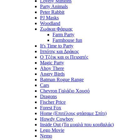
Lovely Minions
Party Animals
Peter Rabbit
PJ Masks
Woodland
Ζωάκια Φάρμας
Farm Party
Farmhouse fun
It's Time to Party
Ιππότης και Δράκος
Ο Τζέικ και οι Πειρατές
Magic Party
Ahoy There
Angry Birds
Batman Rogue Range
Cars
Chevron Γαλάζιο Χρυσό
Dragons
Fischer Price
Forest Fox
Home (Επιτέλους φτάσαμε Σπίτι)
Howdy Cowboy
Inside Out (Τα μυαλά που κουβαλάς)
Lego Movie
Nemo