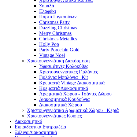
Χριστουγεννιάτικα Καπέλα
Σουπλά
Ελαφάκι
Πάρτυ Πιγκουίνων
Christmas Party
Dazzling Christmas
Merry Christmas
Christmas Metallics
Holly Pop
Party Porcelain Gold
Vintage Noel
Χριστουγεννιάτικη Διακόσμηση
Υφασμάτινες Κολοκύθες
Χριστουγεννιάτικες Γιρλάντες
Γιρλάντα Μπαλόνια - Kit
Κρεμαστά Vintage Διακοσμητικά
Κρεμαστά Διακοσμητικά
Αρωματικά Χώρου - Τσάντες Δώρου
Διακοσμητικά Κουδούνια
Διακοσμητικά Χώρου
Χριστουγεννιάτικα Αρωματικά Χώρου - Κεριά
Χριστουγεννιάτικες Κούπες
Διακοσμητικά
Εκπαιδευτικά Επιτραπέζια
Ξύλινα Διακοσμητικά