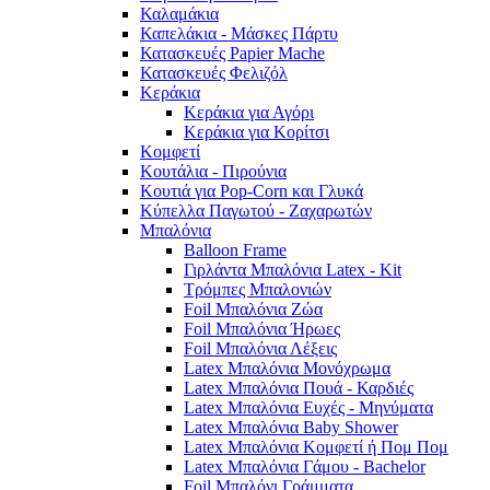
Καλαμάκια
Καπελάκια - Μάσκες Πάρτυ
Κατασκευές Papier Mache
Κατασκευές Φελιζόλ
Κεράκια
Κεράκια για Αγόρι
Κεράκια για Κορίτσι
Κομφετί
Κουτάλια - Πιρούνια
Κουτιά για Pop-Corn και Γλυκά
Κύπελλα Παγωτού - Ζαχαρωτών
Μπαλόνια
Balloon Frame
Γιρλάντα Μπαλόνια Latex - Kit
Τρόμπες Μπαλονιών
Foil Μπαλόνια Ζώα
Foil Μπαλόνια Ήρωες
Foil Μπαλόνια Λέξεις
Latex Μπαλόνια Μονόχρωμα
Latex Μπαλόνια Πουά - Καρδιές
Latex Μπαλόνια Ευχές - Μηνύματα
Latex Μπαλόνια Baby Shower
Latex Μπαλόνια Κομφετί ή Πομ Πομ
Latex Μπαλόνια Γάμου - Bachelor
Foil Μπαλόνι Γράμματα