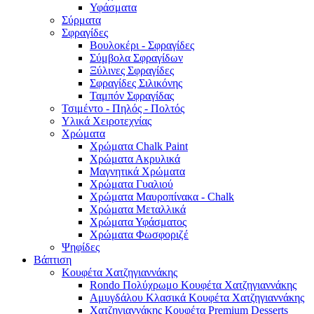
Υφάσματα
Σύρματα
Σφραγίδες
Βουλοκέρι - Σφραγίδες
Σύμβολα Σφραγίδων
Ξύλινες Σφραγίδες
Σφραγίδες Σιλικόνης
Ταμπόν Σφραγίδας
Τσιμέντο - Πηλός - Πολτός
Υλικά Χειροτεχνίας
Χρώματα
Χρώματα Chalk Paint
Χρώματα Ακρυλικά
Μαγνητικά Χρώματα
Χρώματα Γυαλιού
Χρώματα Μαυροπίνακα - Chalk
Χρώματα Μεταλλικά
Χρώματα Υφάσματος
Χρώματα Φωσφοριζέ
Ψηφίδες
Βάπτιση
Κουφέτα Χατζηγιαννάκης
Rondo Πολύχρωμο Κουφέτα Χατζηγιαννάκης
Αμυγδάλου Κλασικά Κουφέτα Χατζηγιαννάκης
Χατζηγιαννάκης Κουφέτα Premium Desserts