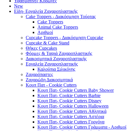
Υφασμάτινες Κορώνες
New
Είδη- Εργαλεία Ζαχαροπλαστικής
Cake Toppers - Διακόσμηση Τούρτας
Cake Toppers
Animal Cake Toppers
Αριθμοί
Cupcake Toppers - Διακόσμηση Cupcake
Cupcake & Cake Stand
Θήκες Cupcakes
Φόρμες & Ταψιά Ζαχαροπλαστικής
Διακοσμητικά Ζαχαροπλαστικής
Εργαλεία Ζαχαροπλαστικής
Καλούπια Σιλικόνης
Ζαχαρόπαστες
Ζαχαρώδη Διακοσμητικά
Κουπ Πατ - Cookie Cutters
Κουπ Πατ- Cookie Cutters Baby Shower
Κουπ Πατ- Cookie Cutters Barbie
Κουπ Πατ- Cookie Cutters Disney
Κουπ Πατ- Cookie Cutters Halloween
Κουπ Πατ- Cookie Cutters Αθλητικά
Κουπ Πατ- Cookie Cutters Αστέρια
Κουπ Πατ- Cookie Cutters Γοργόνα
Κουπ Πατ- Cookie Cutters Γράμματα - Αριθμοί