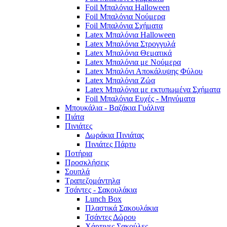
Foil Μπαλόνια Halloween
Foil Μπαλόνια Νούμερα
Foil Μπαλόνια Σχήματα
Latex Μπαλόνια Halloween
Latex Μπαλόνια Στρογγυλά
Latex Μπαλόνια Θεματικά
Latex Μπαλόνια με Νούμερα
Latex Μπαλόνι Αποκάλυψης Φύλου
Latex Μπαλόνια Ζώα
Latex Μπαλόνια με εκτυπωμένα Σχήματα
Foil Μπαλόνια Ευχές - Μηνύματα
Μπουκάλια - Βαζάκια Γυάλινα
Πιάτα
Πινιάτες
Δωράκια Πινιάτας
Πινιάτες Πάρτυ
Ποτήρια
Προσκλήσεις
Σουπλά
Τραπεζομάντηλα
Τσάντες - Σακουλάκια
Lunch Box
Πλαστικά Σακουλάκια
Τσάντες Δώρου
Χάρτινες Σακούλες