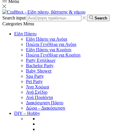
Menu
Search input
Search
Categories
Menu
Είδη Πάρτυ
Είδη Πάρτυ για Αγόρι
Πρώτα Γενέθλια για Αγόρι
Είδη Πάρτυ για Κορίτσι
Πρώτα Γενέθλια για Κορίτσι
Party Ενηλίκων
Bachelor Party
Baby Shower
Spa Party
Pet Party
Άνα Χρώμα
Ανά Σχέδιο
Ανά Προϊόντα
Διακόσμηση Πάρτυ
Δώρα – Διακόσμηση
DIY – Hobby