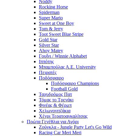
Noddy
Rocking Horse
Spiderman
Super Mario
Sweet at One Boy
Tom & Jerry
Toot Sweet Blue Stripe
Gold Star
Silver Star
Ahoy Matey
Γουΐνι / Winnie Alphabet
Ιππότης
Μπαμπούλας Α.Ε. University
Πειρατές
Ποδόσφαιρο
Ποδόσφαιρο Champions
Football Gold
Ταχυδρόμος Πατ
Τόμας το Τρενάκι
Φινέας & Φέρμπ
Χελωνονιτζάκια
Χένρι Τερατοαγκαλίτσας
Πρώτα Γενέθλια για Αγόρι
Ζούγκλα - Jungle Party Let's Go Wild
Racing Car Meri Meri