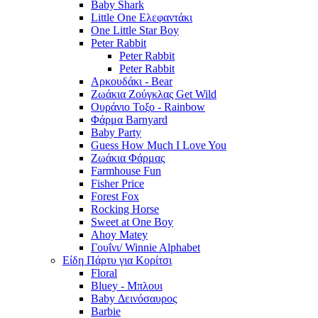
Baby Shark
Little One Ελεφαντάκι
One Little Star Boy
Peter Rabbit
Peter Rabbit
Peter Rabbit
Αρκουδάκι - Bear
Ζωάκια Ζούγκλας Get Wild
Ουράνιο Τοξο - Rainbow
Φάρμα Barnyard
Baby Party
Guess How Much I Love You
Ζωάκια Φάρμας
Farmhouse Fun
Fisher Price
Forest Fox
Rocking Horse
Sweet at One Boy
Ahoy Matey
Γουΐνι/ Winnie Alphabet
Είδη Πάρτυ για Κορίτσι
Floral
Bluey - Μπλουι
Baby Δεινόσαυρος
Barbie