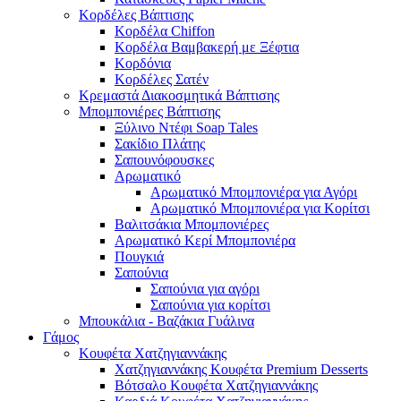
Κορδέλες Βάπτισης
Κορδέλα Chiffon
Κορδέλα Βαμβακερή με Ξέφτια
Κορδόνια
Κορδέλες Σατέν
Κρεμαστά Διακοσμητικά Βάπτισης
Μπομπονιέρες Βάπτισης
Ξύλινο Ντέφι Soap Tales
Σακίδιο Πλάτης
Σαπουνόφουσκες
Αρωματικό
Αρωματικό Μπομπονιέρα για Αγόρι
Αρωματικό Μπομπονιέρα για Κορίτσι
Βαλιτσάκια Μπομπονιέρες
Αρωματικό Κερί Μπομπονιέρα
Πουγκιά
Σαπούνια
Σαπούνια για αγόρι
Σαπούνια για κορίτσι
Μπουκάλια - Βαζάκια Γυάλινα
Γάμος
Κουφέτα Χατζηγιαννάκης
Χατζηγιαννάκης Κουφέτα Premium Desserts
Βότσαλο Κουφέτα Χατζηγιαννάκης