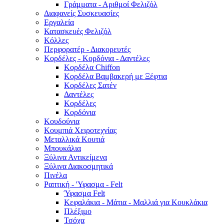
Γράμματα - Αριθμοί Φελιζόλ
Διαφανείς Συσκευασίες
Εργαλεία
Κατασκευές Φελιζόλ
Κόλλες
Περφορατέρ - Διακορευτές
Κορδέλες - Κορδόνια - Δαντέλες
Κορδέλα Chiffon
Κορδέλα Βαμβακερή με Ξέφτια
Κορδέλες Σατέν
Δαντέλες
Κορδέλες
Κορδόνια
Κουδούνια
Κουμπιά Χειροτεχνίας
Μεταλλικά Κουτιά
Μπουκάλια
Ξύλινα Αντικείμενα
Ξύλινα Διακοσμητικά
Πινέλα
Ραπτική - 'Υφασμα - Felt
Ύφασμα Felt
Κεφαλάκια - Μάτια - Μαλλιά για Κουκλάκια
Πλέξιμο
Τσόχα