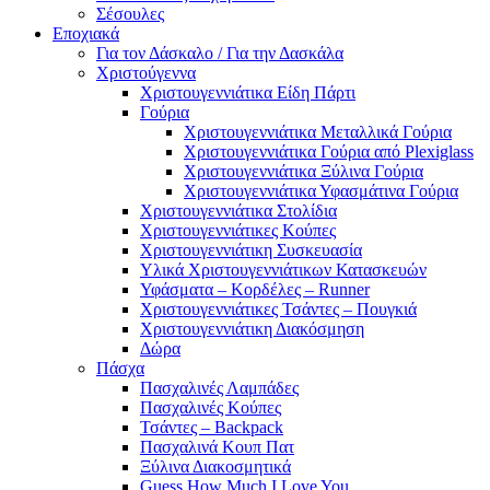
Σέσουλες
Εποχιακά
Για τον Δάσκαλο / Για την Δασκάλα
Χριστούγεννα
Χριστουγεννιάτικα Είδη Πάρτι
Γούρια
Χριστουγεννιάτικα Μεταλλικά Γούρια
Χριστουγεννιάτικα Γούρια από Plexiglass
Χριστουγεννιάτικα Ξύλινα Γούρια
Χριστουγεννιάτικα Υφασμάτινα Γούρια
Χριστουγεννιάτικα Στολίδια
Χριστουγεννιάτικες Κούπες
Χριστουγεννιάτικη Συσκευασία
Υλικά Χριστουγεννιάτικων Κατασκευών
Υφάσματα – Κορδέλες – Runner
Χριστουγεννιάτικες Τσάντες – Πουγκιά
Χριστουγεννιάτικη Διακόσμηση
Δώρα
Πάσχα
Πασχαλινές Λαμπάδες
Πασχαλινές Κούπες
Τσάντες – Backpack
Πασχαλινά Κουπ Πατ
Ξύλινα Διακοσμητικά
Guess How Much I Love You