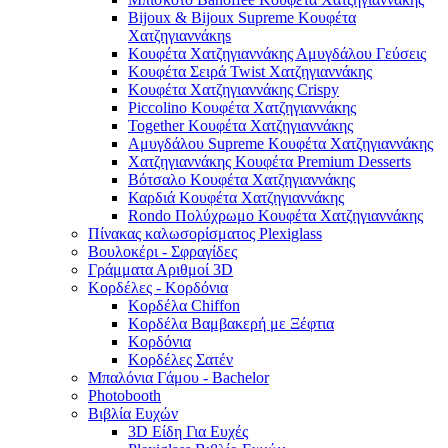
Bijoux & Bijoux Supreme Κουφέτα
Χατζηγιαννάκηs
Κουφέτα Χατζηγιαννάκης Αμυγδάλου Γεύσεις
Κουφέτα Σειρά Twist Χατζηγιαννάκης
Κουφέτα Χατζηγιαννάκης Crispy
Piccolino Κουφέτα Χατζηγιαννάκης
Together Κουφέτα Χατζηγιαννάκης
Αμυγδάλου Supreme Κουφέτα Χατζηγιαννάκης
Χατζηγιαννάκης Κουφέτα Premium Desserts
Βότσαλο Κουφέτα Χατζηγιαννάκης
Καρδιά Κουφέτα Χατζηγιαννάκης
Rondo Πολύχρωμο Κουφέτα Χατζηγιαννάκης
Πίνακας καλωσορίσματος Plexiglass
Βουλοκέρι - Σφραγίδες
Γράμματα Αριθμοί 3D
Κορδέλες - Κορδόνια
Κορδέλα Chiffon
Κορδέλα Βαμβακερή με Ξέφτια
Κορδόνια
Κορδέλες Σατέν
Μπαλόνια Γάμου - Bachelor
Photobooth
Βιβλία Ευχών
3D Είδη Για Ευχές