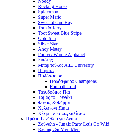
Noddy
Rocking Horse
Spiderman
Super Mario
Sweet at One Boy
Tom & Jerry
Toot Sweet Blue Stripe
Gold Star
Silver Star
Ahoy Matey
Γουΐνι / Winnie Alphabet
Ιππότης
Μπαμπούλας Α.Ε. University
Πειρατές
Ποδόσφαιρο
Ποδόσφαιρο Champions
Football Gold
Ταχυδρόμος Πατ
Τόμας το Τρενάκι
Φινέας & Φέρμπ
Χελωνονιτζάκια
Χένρι Τερατοαγκαλίτσας
Πρώτα Γενέθλια για Αγόρι
Ζούγκλα - Jungle Party Let's Go Wild
Racing Car Meri Meri