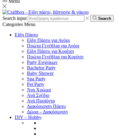
Menu
Search input
Search
Categories
Menu
Είδη Πάρτυ
Είδη Πάρτυ για Αγόρι
Πρώτα Γενέθλια για Αγόρι
Είδη Πάρτυ για Κορίτσι
Πρώτα Γενέθλια για Κορίτσι
Party Ενηλίκων
Bachelor Party
Baby Shower
Spa Party
Pet Party
Άνα Χρώμα
Ανά Σχέδιο
Ανά Προϊόντα
Διακόσμηση Πάρτυ
Δώρα – Διακόσμηση
DIY – Hobby