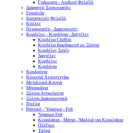
Γράμματα - Αριθμοί Φελιζόλ
Διαφανείς Συσκευασίες
Εργαλεία
Κατασκευές Φελιζόλ
Κόλλες
Περφορατέρ - Διακορευτές
Κορδέλες - Κορδόνια - Δαντέλες
Κορδέλα Chiffon
Κορδέλα Βαμβακερή με Ξέφτια
Κορδέλες Σατέν
Δαντέλες
Κορδέλες
Κορδόνια
Κουδούνια
Κουμπιά Χειροτεχνίας
Μεταλλικά Κουτιά
Μπουκάλια
Ξύλινα Αντικείμενα
Ξύλινα Διακοσμητικά
Πινέλα
Ραπτική - 'Υφασμα - Felt
Ύφασμα Felt
Κεφαλάκια - Μάτια - Μαλλιά για Κουκλάκια
Πλέξιμο
Τσόχα