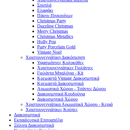
Σουπλά
Ελαφάκι
Πάρτυ Πιγκουίνων
Christmas Party
Dazzling Christmas
Merry Christmas
Christmas Metallics
Holly Pop
Party Porcelain Gold
Vintage Noel
Χριστουγεννιάτικη Διακόσμηση
Υφασμάτινες Κολοκύθες
Χριστουγεννιάτικες Γιρλάντες
Γιρλάντα Μπαλόνια - Kit
Κρεμαστά Vintage Διακοσμητικά
Κρεμαστά Διακοσμητικά
Αρωματικά Χώρου - Τσάντες Δώρου
Διακοσμητικά Κουδούνια
Διακοσμητικά Χώρου
Χριστουγεννιάτικα Αρωματικά Χώρου - Κεριά
Χριστουγεννιάτικες Κούπες
Διακοσμητικά
Εκπαιδευτικά Επιτραπέζια
Ξύλινα Διακοσμητικά