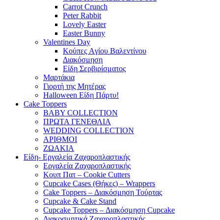
Carrot Crunch
Peter Rabbit
Lovely Easter
Easter Bunny
Valentines Day
Κούπες Aγίου Βαλεντίνου
Διακόσμηση
Είδη Σερβιρίσματος
Μαρτάκια
Γιορτή της Μητέρας
Halloween Είδη Πάρτυ!
Cake Toppers
BABY COLLECTION
ΠΡΩΤΑ ΓΕΝΕΘΛΙΑ
WEDDING COLLECTION
ΑΡΙΘΜΟΙ
ΖΩΑΚΙΑ
Είδη- Εργαλεία Ζαχαροπλαστικής
Εργαλεία Ζαχαροπλαστικής
Κουπ Πατ – Cookie Cutters
Cupcake Cases (Θήκες) – Wrappers
Cake Toppers – Διακόσμηση Τούρτας
Cupcake & Cake Stand
Cupcake Toppers – Διακόσμηση Cupcake
Διακοσμητικά Ζαχαροπλαστικής