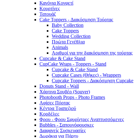
Κανόνια Κονφετί
Κουρτίνες
Τατουάζ
Cake Toppers - Διακόσμηση Τούρτας
Baby Collection
Cake Toppers
Wedding Collection
Πρώτα Γενέθλια
Animals
Αριθμοί για την διακόσμηση της τούρτας
Cupcake & Cake Stand
CupCake Wraps - Toppers - Stand
Cupcake & Cake Stand
Cupcake Cases (Θήκες) - Wrappers
Cupcake Toppers - Διακόσμηση Cupcake
Donuts Stand - Wall
Χάρτινα Σουβέρ (Souver)
Photobooth Props - Photo Frames
Αφίσες Πόρτας
Κέντρα Τραπεζιού
Κορδέλες
Φρου - Φρου Σφυρίχτρες Αναπτυσσόμενες
Bubbles - Σαπουνόφουσκες
Διαφανείς Συσκευασίες
Δωράκια για Πάρτυ