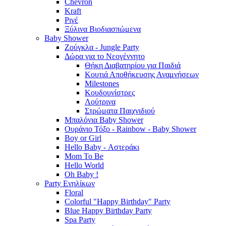
Chevron
Kraft
Ριγέ
Ξύλινα Βιοδιασπώμενα
Baby Shower
Ζούγκλα - Jungle Party
Δώρα για το Νεογέννητο
Θήκη Διαβατηρίου για Παιδιά
Κουτιά Αποθήκευσης Αναμνήσεων
Milestones
Κουδουνίστρες
Λούτρινα
Στρώματα Παιχνιδιού
Μπαλόνια Baby Shower
Ουράνιο Τόξο - Rainbow - Baby Shower
Boy or Girl
Hello Baby - Αστεράκι
Mom To Be
Hello World
Oh Baby !
Party Ενηλίκων
Floral
Colorful "Happy Birthday" Party
Blue Happy Birthday Party
Spa Party