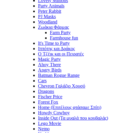
Lovely Minions
Party Animals
Peter Rabbit
PJ Masks
Woodland
Ζωάκια Φάρμας
Farm Party
Farmhouse fun
It's Time to Party
Ιππότης και Δράκος
Ο Τζέικ και οι Πειρατές
Magic Party
Ahoy There
Angry Birds
Batman Rogue Range
Cars
Chevron Γαλάζιο Χρυσό
Dragons
Fischer Price
Forest Fox
Home (Επιτέλους φτάσαμε Σπίτι)
Howdy Cowboy
Inside Out (Τα μυαλά που κουβαλάς)
Lego Movie
Nemo