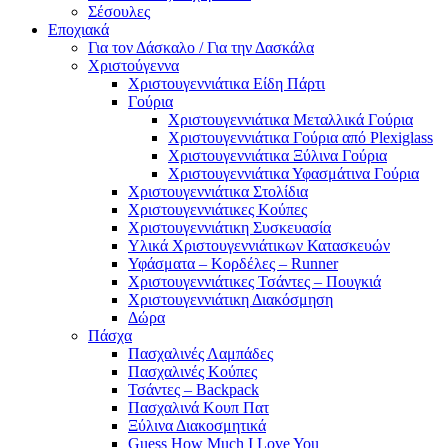
Σέσουλες
Εποχιακά
Για τον Δάσκαλο / Για την Δασκάλα
Χριστούγεννα
Χριστουγεννιάτικα Είδη Πάρτι
Γούρια
Χριστουγεννιάτικα Μεταλλικά Γούρια
Χριστουγεννιάτικα Γούρια από Plexiglass
Χριστουγεννιάτικα Ξύλινα Γούρια
Χριστουγεννιάτικα Υφασμάτινα Γούρια
Χριστουγεννιάτικα Στολίδια
Χριστουγεννιάτικες Κούπες
Χριστουγεννιάτικη Συσκευασία
Υλικά Χριστουγεννιάτικων Κατασκευών
Υφάσματα – Κορδέλες – Runner
Χριστουγεννιάτικες Τσάντες – Πουγκιά
Χριστουγεννιάτικη Διακόσμηση
Δώρα
Πάσχα
Πασχαλινές Λαμπάδες
Πασχαλινές Κούπες
Τσάντες – Backpack
Πασχαλινά Κουπ Πατ
Ξύλινα Διακοσμητικά
Guess How Much I Love You