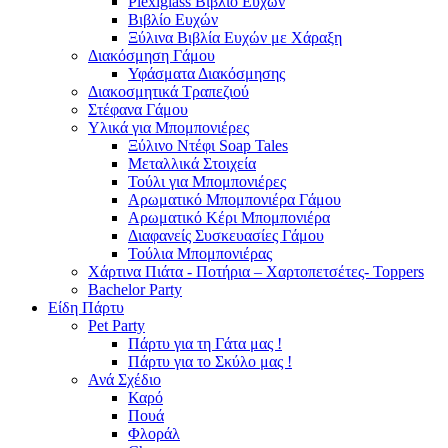
Plexiglass Βιβλίο Ευχών
Βιβλίο Ευχών
Ξύλινα Βιβλία Ευχών με Χάραξη
Διακόσμηση Γάμου
Υφάσματα Διακόσμησης
Διακοσμητικά Τραπεζιού
Στέφανα Γάμου
Υλικά για Μπομπονιέρες
Ξύλινο Ντέφι Soap Tales
Μεταλλικά Στοιχεία
Τούλι για Μπομπονιέρες
Αρωματικό Μπομπονιέρα Γάμου
Αρωματικό Κέρι Μπομπονιέρα
Διαφανείς Συσκευασίες Γάμου
Τούλια Μπομπονιέρας
Χάρτινα Πιάτα - Ποτήρια – Χαρτοπετσέτες- Toppers
Bachelor Party
Είδη Πάρτυ
Pet Party
Πάρτυ για τη Γάτα μας !
Πάρτυ για το Σκύλο μας !
Ανά Σχέδιο
Καρό
Πουά
Φλοράλ