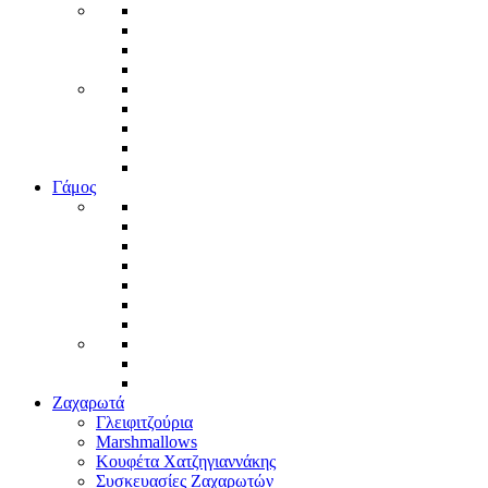
Γάμος
Ζαχαρωτά
Γλειφιτζούρια
Marshmallows
Κουφέτα Χατζηγιαννάκης
Συσκευασίες Ζαχαρωτών