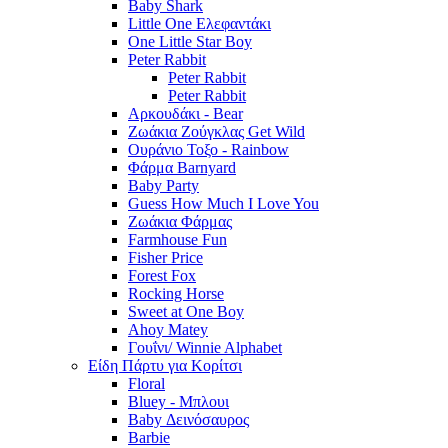
Baby Shark
Little One Ελεφαντάκι
One Little Star Boy
Peter Rabbit
Peter Rabbit
Peter Rabbit
Αρκουδάκι - Bear
Ζωάκια Ζούγκλας Get Wild
Ουράνιο Τοξο - Rainbow
Φάρμα Barnyard
Baby Party
Guess How Much I Love You
Ζωάκια Φάρμας
Farmhouse Fun
Fisher Price
Forest Fox
Rocking Horse
Sweet at One Boy
Ahoy Matey
Γουΐνι/ Winnie Alphabet
Είδη Πάρτυ για Κορίτσι
Floral
Bluey - Μπλουι
Baby Δεινόσαυρος
Barbie