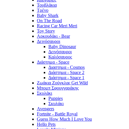
Τουβλάκια
Τρένο
Baby Shark
On The Road
Racing Car Meri Meri
Toy Story
Αρκουδάκι - Bear
Δεινόσαυροι
Baby Dinosaur
Δεινόσαυροι
Καλόσαυρος
Διάστημα - Space
Διαστημα - Cosmos
Διάστημα - Space 2
Διάστημα - Space 1
Ζωάκια Ζούγκλας Get Wild
Μπομπ Σφουγγαράκης
Σκυλάκι
Puppies
Σκυλάκι
Avengers
Fortnite - Battle Royal
Guess How Much I Love You
Hello Pets