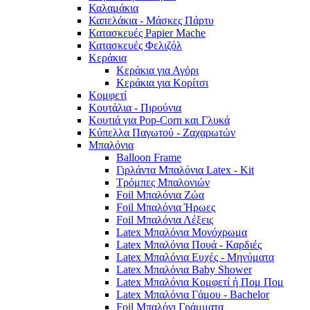
Καλαμάκια
Καπελάκια - Μάσκες Πάρτυ
Κατασκευές Papier Mache
Κατασκευές Φελιζόλ
Κεράκια
Κεράκια για Αγόρι
Κεράκια για Κορίτσι
Κομφετί
Κουτάλια - Πιρούνια
Κουτιά για Pop-Corn και Γλυκά
Κύπελλα Παγωτού - Ζαχαρωτών
Μπαλόνια
Balloon Frame
Γιρλάντα Μπαλόνια Latex - Kit
Τρόμπες Μπαλονιών
Foil Μπαλόνια Ζώα
Foil Μπαλόνια Ήρωες
Foil Μπαλόνια Λέξεις
Latex Μπαλόνια Μονόχρωμα
Latex Μπαλόνια Πουά - Καρδιές
Latex Μπαλόνια Ευχές - Μηνύματα
Latex Μπαλόνια Baby Shower
Latex Μπαλόνια Κομφετί ή Πομ Πομ
Latex Μπαλόνια Γάμου - Bachelor
Foil Μπαλόνι Γράμματα