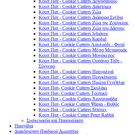
Κουπ Πατ - Cookie Cutters Δεινόσαυρος
Κουπ Πατ - Cookie Cutters Διάστημα
Κουπ Πατ - Cookie Cutters Ζώα
Κουπ Πατ - Cookie Cutters Διάφορα Σχέδια
Κουπ Πατ - Cookie Cutters Ζώα της Ζούγκλας
Κουπ Πατ - Cookie Cutters Ζώα του Δάσους
Κουπ Πατ - Cookie Cutters Ινδιάνος
Κουπ Πατ - Cookie Cutters Καρδιά
Κουπ Πατ- Cookie Cutters Λουλούδι - Φυτά
Κουπ Πατ - Cookie Cutters Μέσα Μεταφοράς
Κουπ Πατ - Cookie Cutters Μονόκερος
Κουπ Πατ - Cookie Cutters Ουράνιο Τόξο -
Σύννεφο
Κουπ Πατ - Cookie Cutters Πασχαλινά
Κουπ Πατ - Cookie Cutters Πριγκίπισσα
Κουπ Πατ - Cookie Cutters Πρώτα Γενέθλια
Κουπ Πατ- Cookie Cutters Σκυλάκι
Κουπ Πατ- Cookie Cutters Τροπικό
Κουπ Πατ - Cookie Cutters Χιονονιφάδα
Κουπ Πατ- Cookie Cutters Ψάρια - Βυθός
Κουπ Πατ - Cookie Cutters Ιππότες
Κουπ Πατ - Cookie Cutter Peter Rabbit
Συσκευασία και Παρουσίαση
Παιχνίδια
Διακόσμηση Παιδικού Δωματίου