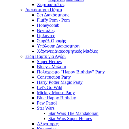
Χαρτοπετσέτες
Διακόσμηση Πάρτυ
Σετ Διακόσμησης
Fluffy Pom - Pom
Honeycomb
Βεντάλιες
Γιρλάντες
Σπιράλ Οροφής
Υπόλοιπη Διακόσμηση
Χάρτινες Διακοσμητικές Μπάλες
Είδη Πάρτυ για Αγόρι
Super Heroes
Bluey - Μπλουι
Πολύχρωμο "Happy Birthday" Party
Construction Party
Harry Potter Magic Party
Let's Go Wild
Mickey Mouse Party
Blue Happy Birthday
Paw Patrol
Star Wars
Star Wars The Mandalorian
Star Wars Super Heroes
Αλιγάτορας
Καρχαρίες