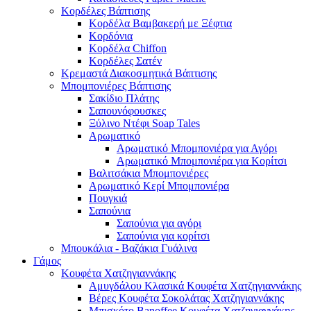
Κορδέλες Βάπτισης
Κορδέλα Βαμβακερή με Ξέφτια
Κορδόνια
Κορδέλα Chiffon
Κορδέλες Σατέν
Κρεμαστά Διακοσμητικά Βάπτισης
Μπομπονιέρες Βάπτισης
Σακίδιο Πλάτης
Σαπουνόφουσκες
Ξύλινο Ντέφι Soap Tales
Αρωματικό
Αρωματικό Μπομπονιέρα για Αγόρι
Αρωματικό Μπομπονιέρα για Κορίτσι
Βαλιτσάκια Μπομπονιέρες
Αρωματικό Κερί Μπομπονιέρα
Πουγκιά
Σαπούνια
Σαπούνια για αγόρι
Σαπούνια για κορίτσι
Μπουκάλια - Βαζάκια Γυάλινα
Γάμος
Κουφέτα Χατζηγιαννάκης
Αμυγδάλου Κλασικά Κουφέτα Χατζηγιαννάκης
Βέρες Κουφέτα Σοκολάτας Χατζηγιαννάκης
Μπισκότο Banoffee Κουφέτα Χατζηγιαννάκης