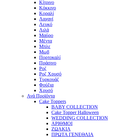
Κίτρινο
Κόκκινο
Κοραλί
Λαχανί
Λευκό
Λιλά
Μαύρο
Μέντα
Μπλε
Μωβ
Πορτοκαλί
Πράσινο
Ροζ
Ροζ Χρυσό
Τυρκουάζ
Φούξια
Χρυσό
Ανά Προϊόντα
Cake Toppers
BABY COLLECTION
Cake Topper Halloween
WEDDING COLLECTION
ΑΡΙΘΜΟΙ
ΖΩΑΚΙΑ
ΠΡΩΤΑ ΓΕΝΕΘΛΙΑ