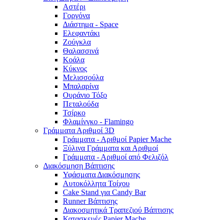
Αστέρι
Γοργόνα
Διάστημα - Space
Ελεφαντάκι
Ζούγκλα
Θαλασσινά
Κοάλα
Κύκνος
Μελισσούλα
Μπαλαρίνα
Ουράνιο Τόξο
Πεταλούδα
Τσίρκο
Φλαμίνγκο - Flamingo
Γράμματα Αριθμοί 3D
Γράμματα - Αριθμοί Papier Mache
Ξύλινα Γράμματα και Αριθμοί
Γράμματα - Αριθμοί από Φελιζόλ
Διακόσμηση Βάπτισης
Υφάσματα Διακόσμησης
Αυτοκόλλητα Τοίχου
Cake Stand για Candy Bar
Runner Βάπτισης
Διακοσμητικά Τραπεζιού Βάπτισης
Κατασκευές Papier Mache