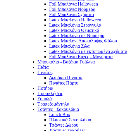
Foil Μπαλόνια Halloween
Foil Μπαλόνια Νούμερα
Foil Μπαλόνια Σχήματα
Latex Μπαλόνια Halloween
Latex Μπαλόνια Στρογγυλά
Latex Μπαλόνια Θεματικά
Latex Μπαλόνια με Νούμερα
Latex Μπαλόνι Αποκάλυψης Φύλου
Latex Μπαλόνια Ζώα
Latex Μπαλόνια με εκτυπωμένα Σχήματα
Foil Μπαλόνια Ευχές - Μηνύματα
Μπουκάλια - Βαζάκια Γυάλινα
Πιάτα
Πινιάτες
Δωράκια Πινιάτας
Πινιάτες Πάρτυ
Ποτήρια
Προσκλήσεις
Σουπλά
Τραπεζομάντηλα
Τσάντες - Σακουλάκια
Lunch Box
Πλαστικά Σακουλάκια
Τσάντες Δώρου
Χάρτινες Σακούλες