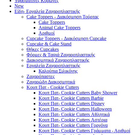
Υφασμάτινες Κορώνες
New
Είδη- Εργαλεία Ζαχαροπλαστικής
Cake Toppers - Διακόσμηση Τούρτας
Cake Toppers
Animal Cake Toppers
Αριθμοί
Cupcake Toppers - Διακόσμηση Cupcake
Cupcake & Cake Stand
Θήκες Cupcakes
Φόρμες & Ταψιά Ζαχαροπλαστικής
Διακοσμητικά Ζαχαροπλαστικής
Εργαλεία Ζαχαροπλαστικής
Καλούπια Σιλικόνης
Ζαχαρόπαστες
Ζαχαρώδη Διακοσμητικά
Κουπ Πατ - Cookie Cutters
Κουπ Πατ- Cookie Cutters Baby Shower
Κουπ Πατ- Cookie Cutters Barbie
Κουπ Πατ- Cookie Cutters Disney
Κουπ Πατ- Cookie Cutters Halloween
Κουπ Πατ- Cookie Cutters Αθλητικά
Κουπ Πατ- Cookie Cutters Αστέρια
Κουπ Πατ- Cookie Cutters Γοργόνα
Κουπ Πατ- Cookie Cutters Γράμματα - Αριθμοί