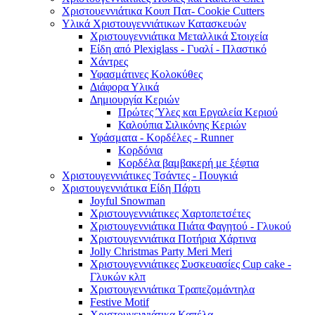
Χριστουεννιάτικα Κουπ Πατ- Cookie Cutters
Υλικά Χριστουγεννιάτικων Κατασκευών
Χριστουγεννιάτικα Μεταλλικά Στοιχεία
Είδη από Plexiglass - Γυαλί - Πλαστικό
Χάντρες
Υφασμάτινες Κολοκύθες
Διάφορα Υλικά
Δημιουργία Κεριών
Πρώτες Ύλες και Εργαλεία Κεριού
Καλούπια Σιλικόνης Κεριών
Υφάσματα - Κορδέλες - Runner
Κορδόνια
Κορδέλα βαμβακερή με ξέφτια
Χριστουγεννιάτικες Τσάντες - Πουγκιά
Χριστουγεννιάτικα Είδη Πάρτι
Joyful Snowman
Χριστουγεννιάτικες Χαρτοπετσέτες
Χριστουγεννιάτικα Πιάτα Φαγητού - Γλυκού
Χριστουγεννιάτικα Ποτήρια Χάρτινα
Jolly Christmas Party Meri Meri
Χριστουγεννιάτικες Συσκευασίες Cup cake -
Γλυκών κλπ
Χριστουγεννιάτικα Τραπεζομάντηλα
Festive Motif
Χριστουγεννιάτικα Καπέλα