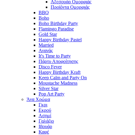
Αξεσουάρ Ομορφιάς
Προϊόντα Ομορφιάς
BBQ
Boho
Boho Birthday Party
Flamingo Paradise
Gold Star
Happy Birthday Pastel
Married
Ανανάς
It's Time to Party
Πάρτυ Αποφοίτησης
Disco Fever
Happy Birthday Kraft
Keep Calm and Party On
Moustache Madness
Silver Star
Pop Art Party
Άνα Χρώμα
Γκρι
Εκρού
Ασημί
Γαλάζιο
Ιβουάρ
Καφέ