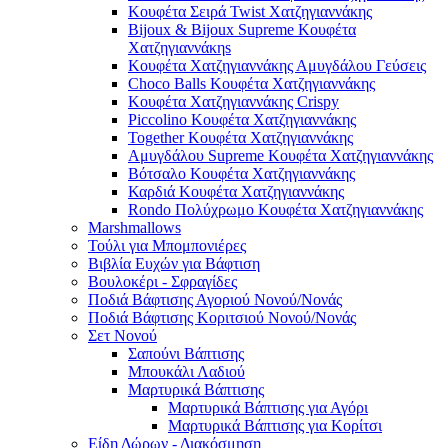
Κουφέτα Σειρά Twist Χατζηγιαννάκης
Bijoux & Bijoux Supreme Κουφέτα
Χατζηγιαννάκηs
Κουφέτα Χατζηγιαννάκης Αμυγδάλου Γεύσεις
Choco Balls Κουφέτα Χατζηγιαννάκης
Κουφέτα Χατζηγιαννάκης Crispy
Piccolino Κουφέτα Χατζηγιαννάκης
Together Κουφέτα Χατζηγιαννάκης
Αμυγδάλου Supreme Κουφέτα Χατζηγιαννάκης
Βότσαλο Κουφέτα Χατζηγιαννάκης
Καρδιά Κουφέτα Χατζηγιαννάκης
Rondo Πολύχρωμο Κουφέτα Χατζηγιαννάκης
Marshmallows
Τούλι για Μπομπονιέρες
Βιβλία Ευχών για Βάφτιση
Βουλοκέρι - Σφραγίδες
Ποδιά Βάφτισης Αγοριού Νονού/Νονάς
Ποδιά Βάφτισης Κοριτσιού Νονού/Νονάς
Σετ Νονού
Σαπούνι Βάπτισης
Μπουκάλι Λαδιού
Μαρτυρικά Βάπτισης
Μαρτυρικά Βάπτισης για Αγόρι
Μαρτυρικά Βάπτισης για Κορίτσι
Είδη Δώρων - Διακόσμηση