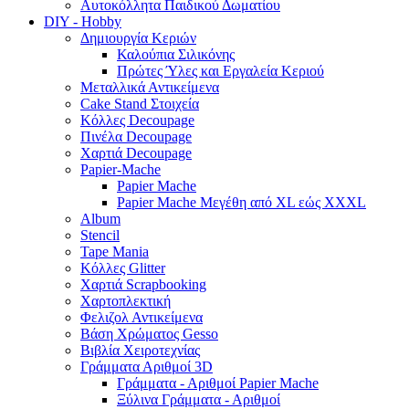
Αυτοκόλλητα Παιδικού Δωματίου
DIY - Hobby
Δημιουργία Κεριών
Καλούπια Σιλικόνης
Πρώτες Ύλες και Εργαλεία Κεριού
Μεταλλικά Αντικείμενα
Cake Stand Στοιχεία
Κόλλες Decoupage
Πινέλα Decoupage
Χαρτιά Decoupage
Papier-Mache
Papier Mache
Papier Mache Μεγέθη από XL εώς XXXL
Album
Stencil
Tape Mania
Κόλλες Glitter
Χαρτιά Scrapbooking
Χαρτοπλεκτική
Φελιζολ Αντικείμενα
Βάση Χρώματος Gesso
Βιβλία Χειροτεχνίας
Γράμματα Αριθμοί 3D
Γράμματα - Αριθμοί Papier Mache
Ξύλινα Γράμματα - Αριθμοί