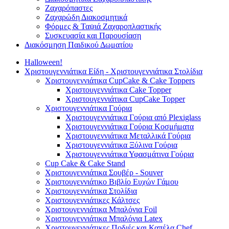
Ζαχαρόπαστες
Ζαχαρώδη Διακοσμητικά
Φόρμες & Ταψιά Ζαχαροπλαστικής
Συσκευασία και Παρουσίαση
Διακόσμηση Παιδικού Δωματίου
Halloween!
Χριστουγεννιάτικα Είδη - Χριστουγεννιάτικα Στολίδια
Χριστουγεννιάτικα CupCake & Cake Toppers
Χριστουγεννιάτικα Cake Topper
Χριστουγεννιάτικα CupCake Topper
Χριστουγεννιάτικα Γούρια
Χριστουγεννιάτικα Γούρια από Plexiglass
Χριστουγεννιάτικα Γούρια Κοσμήματα
Χριστουγεννιάτικα Μεταλλικά Γούρια
Χριστουγεννιάτικα Ξύλινα Γούρια
Χριστουγεννιάτικα Υφασμάτινα Γούρια
Cup Cake & Cake Stand
Χριστουγεννιάτικα Σουβέρ - Souver
Χριστουγεννιάτικο Βιβλίο Ευχών Γάμου
Χριστουγεννιάτικα Στολίδια
Χριστουγεννιάτικες Κάλτσες
Χριστουγεννιάτικα Μπαλόνια Foil
Χριστουγεννιάτικα Μπαλόνια Latex
Χριστουγεννιάτικες Ποδιές και Καπέλα Chef