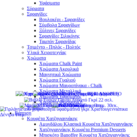
Υφάσματα
Σύρματα
Σφραγίδες
Βουλοκέρι - Σφραγίδες
Σύμβολα Σφραγίδων
Ξύλινες Σφραγίδες
Σφραγίδες Σιλικόνης
Ταμπόν Σφραγίδας
Τσιμέντο - Πηλός - Πολτός
Υλικά Χειροτεχνίας
Χρώματα
Χρώματα Chalk Paint
Χρώματα Ακρυλικά
Μαγνητικά Χρώματα
Χρώματα Γυαλιού
Χρώματα Μαυροπίνακα - Chalk
Χρώματα Μεταλλικά
Χρώματα Υφάσματος
Χρώματα Φωσφοριζέ
Ψηφίδες
Βάπτιση
Κουφέτα Χατζηγιαννάκης
Αμυγδάλου Κλασικά Κουφέτα Χατζηγιαννάκης
Χατζηγιαννάκης Κουφέτα Premium Desserts
Μπισκότο Banoffee Κουφέτα Χατζηγιαννάκης