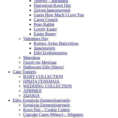
Τσάντες – Backpack
Πασχαλινά Κουπ Πατ
Ξύλινα Διακοσμητικά
Guess How Much I Love You
Carrot Crunch
Peter Rabbit
Lovely Easter
Easter Bunny
Valentines Day
Κούπες Aγίου Βαλεντίνου
Διακόσμηση
Είδη Σερβιρίσματος
Μαρτάκια
Γιορτή της Μητέρας
Halloween Είδη Πάρτυ!
Cake Toppers
BABY COLLECTION
ΠΡΩΤΑ ΓΕΝΕΘΛΙΑ
WEDDING COLLECTION
ΑΡΙΘΜΟΙ
ΖΩΑΚΙΑ
Είδη- Εργαλεία Ζαχαροπλαστικής
Εργαλεία Ζαχαροπλαστικής
Κουπ Πατ – Cookie Cutters
Cupcake Cases (Θήκες) – Wrappers