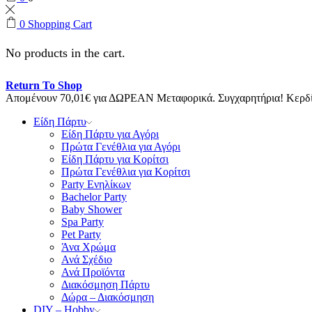
0
Shopping Cart
No products in the cart.
Return To Shop
Απομένουν
70,01
€
για ΔΩΡΕΑΝ Μεταφορικά.
Συγχαρητήρια! Κερ
Είδη Πάρτυ
Είδη Πάρτυ για Αγόρι
Πρώτα Γενέθλια για Αγόρι
Είδη Πάρτυ για Κορίτσι
Πρώτα Γενέθλια για Κορίτσι
Party Ενηλίκων
Bachelor Party
Baby Shower
Spa Party
Pet Party
Άνα Χρώμα
Ανά Σχέδιο
Ανά Προϊόντα
Διακόσμηση Πάρτυ
Δώρα – Διακόσμηση
DIY – Hobby