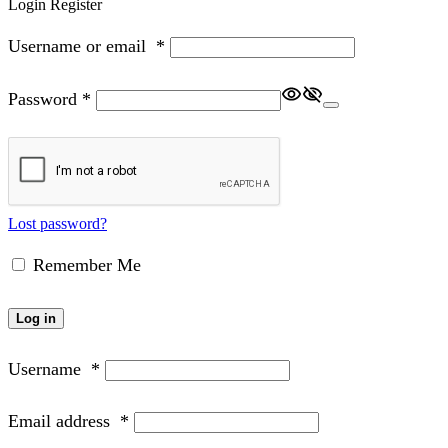
Login
Register
Username or email
*
Password
*
Lost password?
Remember Me
Log in
Username
*
Email address
*