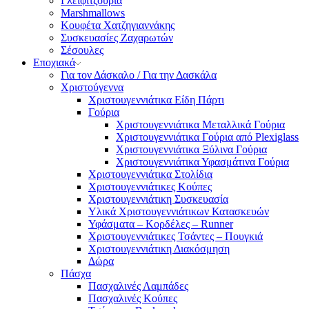
Γλειφιτζούρια
Marshmallows
Κουφέτα Χατζηγιαννάκης
Συσκευασίες Ζαχαρωτών
Σέσουλες
Εποχιακά
Για τον Δάσκαλο / Για την Δασκάλα
Χριστούγεννα
Χριστουγεννιάτικα Είδη Πάρτι
Γούρια
Χριστουγεννιάτικα Μεταλλικά Γούρια
Χριστουγεννιάτικα Γούρια από Plexiglass
Χριστουγεννιάτικα Ξύλινα Γούρια
Χριστουγεννιάτικα Υφασμάτινα Γούρια
Χριστουγεννιάτικα Στολίδια
Χριστουγεννιάτικες Κούπες
Χριστουγεννιάτικη Συσκευασία
Υλικά Χριστουγεννιάτικων Κατασκευών
Υφάσματα – Κορδέλες – Runner
Χριστουγεννιάτικες Τσάντες – Πουγκιά
Χριστουγεννιάτικη Διακόσμηση
Δώρα
Πάσχα
Πασχαλινές Λαμπάδες
Πασχαλινές Κούπες