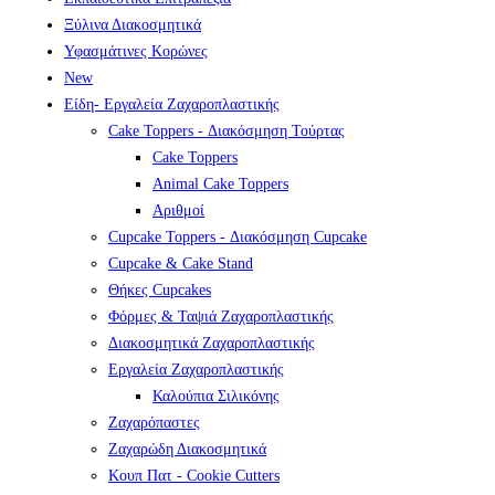
Ξύλινα Διακοσμητικά
Υφασμάτινες Κορώνες
New
Είδη- Εργαλεία Ζαχαροπλαστικής
Cake Toppers - Διακόσμηση Τούρτας
Cake Toppers
Animal Cake Toppers
Αριθμοί
Cupcake Toppers - Διακόσμηση Cupcake
Cupcake & Cake Stand
Θήκες Cupcakes
Φόρμες & Ταψιά Ζαχαροπλαστικής
Διακοσμητικά Ζαχαροπλαστικής
Εργαλεία Ζαχαροπλαστικής
Καλούπια Σιλικόνης
Ζαχαρόπαστες
Ζαχαρώδη Διακοσμητικά
Κουπ Πατ - Cookie Cutters