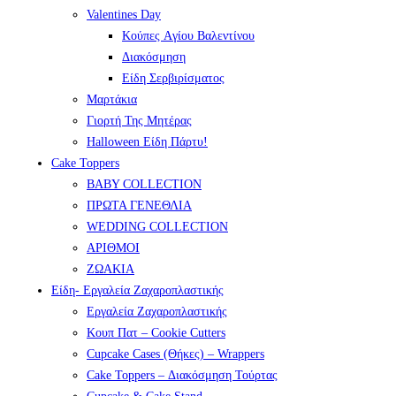
Valentines Day
Κούπες Aγίου Βαλεντίνου
Διακόσμηση
Είδη Σερβιρίσματος
Μαρτάκια
Γιορτή Της Μητέρας
Halloween Είδη Πάρτυ!
Cake Toppers
BABY COLLECTION
ΠΡΩΤΑ ΓΕΝΕΘΛΙΑ
WEDDING COLLECTION
ΑΡΙΘΜΟΙ
ΖΩΑΚΙΑ
Είδη- Εργαλεία Ζαχαροπλαστικής
Εργαλεία Ζαχαροπλαστικής
Κουπ Πατ – Cookie Cutters
Cupcake Cases (Θήκες) – Wrappers
Cake Toppers – Διακόσμηση Τούρτας