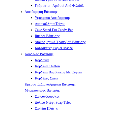
Γράμματα - Αριθμοί Από Φελιζόλ
Διακόσμηση Βάπτισης
Υφάσματα Διακόσμησης
Αυτοκόλλητα Τοίχου
Cake Stand Για Candy Bar
Runner Βάπτισης
Διακοσμητικά Τραπεζιού Βάπτισης
Κατασκευές Papier Mache
Κορδέλες Βάπτισης
Κορδόνια
Κορδέλα Chiffon
Κορδέλα Βαμβακερή Με Ξέφτια
Κορδέλες Σατέν
Κρεμαστά Διακοσμητικά Βάπτισης
Μπομπονιέρες Βάπτισης
Σαπουνόφουσκες
Ξύλινο Ντέφι Soap Tales
Σακίδιο Πλάτης