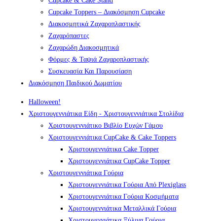
Cupcake & Cake Stand
Cupcake Toppers – Διακόσμηση Cupcake
Διακοσμητικά Ζαχαροπλαστικής
Ζαχαρόπαστες
Ζαχαρώδη Διακοσμητικά
Φόρμες & Ταψιά Ζαχαροπλαστικής
Συσκευασία Και Παρουσίαση
Διακόσμηση Παιδικού Δωματίου
Halloween!
Χριστουγεννιάτικα Είδη - Χριστουγεννιάτικα Στολίδια
Χριστουγεννιάτικο Βιβλίο Ευχών Γάμου
Χριστουγεννιάτικα CupCake & Cake Toppers
Χριστουγεννιάτικα Cake Topper
Χριστουγεννιάτικα CupCake Topper
Χριστουγεννιάτικα Γούρια
Χριστουγεννιάτικα Γούρια Από Plexiglass
Χριστουγεννιάτικα Γούρια Κοσμήματα
Χριστουγεννιάτικα Μεταλλικά Γούρια
Χριστουγεννιάτικα Ξύλινα Γούρια