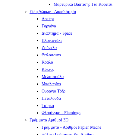
Μαρτυρικά Βάπτισης Για Κορίτσι
Είδη Δώρων - Διακόσμηση
Αστέρι
Γοργόνα
Διάστημα - Space
Ελεφαντάκι
Ζούγκλα
Θαλασσινά
Κοάλα
Κύκνος
Μελισσούλα
Μπαλαρίνα
Ουράνιο Τόξο
Πεταλούδα
Τσίρκο
Φλαμίνγκο - Flamingo
Γράμματα Αριθμοί 3D
Γράμματα - Αριθμοί Papier Mache
Ξύλινα Γράμματα Και Αριθμοί