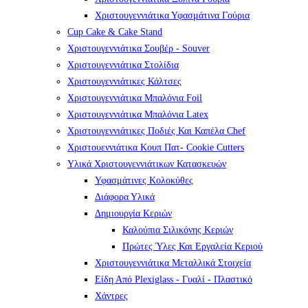
Χριστουγεννιάτικα Υφασμάτινα Γούρια
Cup Cake & Cake Stand
Χριστουγεννιάτικα Σουβέρ - Souver
Χριστουγεννιάτικα Στολίδια
Χριστουγεννιάτικες Κάλτσες
Χριστουγεννιάτικα Μπαλόνια Foil
Χριστουγεννιάτικα Μπαλόνια Latex
Χριστουγεννιάτικες Ποδιές Και Καπέλα Chef
Χριστουεννιάτικα Κουπ Πατ- Cookie Cutters
Υλικά Χριστουγεννιάτικων Κατασκευών
Υφασμάτινες Κολοκύθες
Διάφορα Υλικά
Δημιουργία Κεριών
Καλούπια Σιλικόνης Κεριών
Πρώτες Ύλες Και Εργαλεία Κεριού
Χριστουγεννιάτικα Μεταλλικά Στοιχεία
Είδη Από Plexiglass - Γυαλί - Πλαστικό
Χάντρες