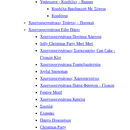
Υφάσματα - Κορδέλες - Runner
Κορδέλα Βαμβακερή Με Ξέφτια
Κορδόνια
Χριστουγεννιάτικες Τσάντες - Πουγκιά
Χριστουγεννιάτικα Είδη Πάρτι
Χριστουγεννιάτικα Ποτήρια Χάρτινα
Jolly Christmas Party Meri Meri
Χριστουγεννιάτικες Συσκευασίες Cup Cake -
Γλυκών Κλπ
Χριστουγεννιάτικα Τραπεζομάντηλα
Joyful Snowman
Χριστουγεννιάτικες Χαρτοπετσέτες
Χριστουγεννιάτικα Πιάτα Φαγητού - Γλυκού
Festive Motif
Χριστουγεννιάτικα Καπέλα
Σουπλά
Ελαφάκι
Πάρτυ Πιγκουίνων
Christmas Party