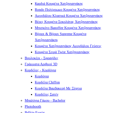
Καρδιά Κουφέτα Χατζηγιαννάκης
Rondo Πολύχρωμο Κουφέτα Χατζηγιαννάκης
Αμυγδάλου Κλασικά Κουφέτα Χατζηγιαννάκης
Βέρες Κουφέτα Σοκολάτας Χατζηγιαννάκης
Μπισκότο Banoffee Κουφέτα Χατζηγιαννάκης
Bijoux & Bijoux Supreme Κουφέτα
Χατζηγιαννάκηs
Κουφέτα Χατζηγιαννάκης Αμυγδάλου Γεύσεις
Κουφέτα Σειρά Twist Χατζηγιαννάκης
Βουλοκέρι - Σφραγίδες
Γράμματα Αριθμοί 3D
Κορδέλες - Κορδόνια
Κορδόνια
Κορδέλα Chiffon
Κορδέλα Βαμβακερή Με Ξέφτια
Κορδέλες Σατέν
Μπαλόνια Γάμου - Bachelor
Photobooth
Βιβλία Ευχών