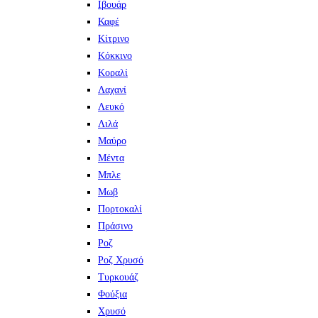
Ιβουάρ
Καφέ
Κίτρινο
Κόκκινο
Κοραλί
Λαχανί
Λευκό
Λιλά
Μαύρο
Μέντα
Μπλε
Μωβ
Πορτοκαλί
Πράσινο
Ροζ
Ροζ Χρυσό
Τυρκουάζ
Φούξια
Χρυσό