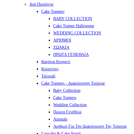
Ανά Προϊόντα
Cake Toppers
BABY COLLECTION
Cake Topper Halloween
WEDDING COLLECTION
ΑΡΙΘΜΟΙ
ΖΩΑΚΙΑ
ΠΡΩΤΑ ΓΕΝΕΘΛΙΑ
Κανόνια Κονφετί
Κουρτίνες
Τατουάζ
Cake Toppers - Διακόσμηση Τούρτας
Baby Collection
Cake Toppers
Wedding Collection
Πρώτα Γενέθλια
Animals
Αριθμοί Για Την Διακόσμηση Της Τούρτας
Cupcake & Cake Stand