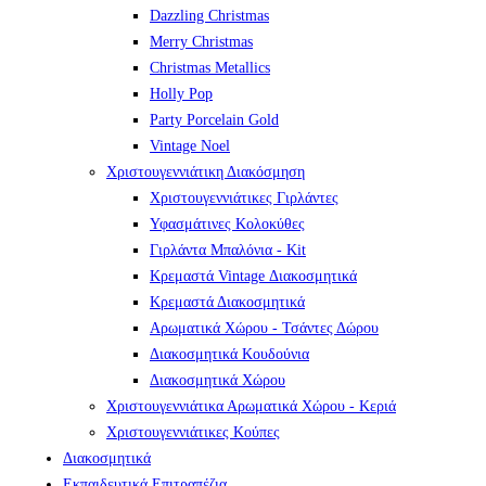
Dazzling Christmas
Merry Christmas
Christmas Metallics
Holly Pop
Party Porcelain Gold
Vintage Noel
Χριστουγεννιάτικη Διακόσμηση
Χριστουγεννιάτικες Γιρλάντες
Υφασμάτινες Κολοκύθες
Γιρλάντα Μπαλόνια - Kit
Κρεμαστά Vintage Διακοσμητικά
Κρεμαστά Διακοσμητικά
Αρωματικά Χώρου - Τσάντες Δώρου
Διακοσμητικά Κουδούνια
Διακοσμητικά Χώρου
Χριστουγεννιάτικα Αρωματικά Χώρου - Κεριά
Χριστουγεννιάτικες Κούπες
Διακοσμητικά
Εκπαιδευτικά Επιτραπέζια