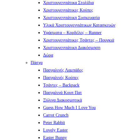
Χριστουγεννιάτικα Στολίδια
Χριστουγεννιάτικες Κούπες
Χριστουγεννιάτικη Συσκευασία
Υλικά Χριστουγεννιάτικων Κατασκευών
Υφάσματα – Κορδέλες – Runner
Χριστουγεννιάτικες Τσάντες – Πουγκιά
Χριστουγεννιάτικη Διακόσμηση
Δώρα
Πάσχα
Πασχαλινές Λαμπάδες
Πασχαλινές Κούπες
Τσάντες – Backpack
Πασχαλινά Κουπ Πατ
Ξύλινα Διακοσμητικά
Guess How Much I Love You
Carrot Crunch
Peter Rabbit
Lovely Easter
Easter Bunny