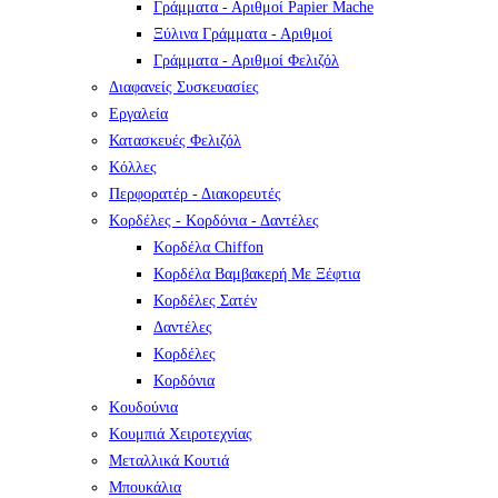
Γράμματα - Αριθμοί Papier Mache
Ξύλινα Γράμματα - Αριθμοί
Γράμματα - Αριθμοί Φελιζόλ
Διαφανείς Συσκευασίες
Εργαλεία
Κατασκευές Φελιζόλ
Κόλλες
Περφορατέρ - Διακορευτές
Κορδέλες - Κορδόνια - Δαντέλες
Κορδέλα Chiffon
Κορδέλα Βαμβακερή Με Ξέφτια
Κορδέλες Σατέν
Δαντέλες
Κορδέλες
Κορδόνια
Κουδούνια
Κουμπιά Χειροτεχνίας
Μεταλλικά Κουτιά
Μπουκάλια