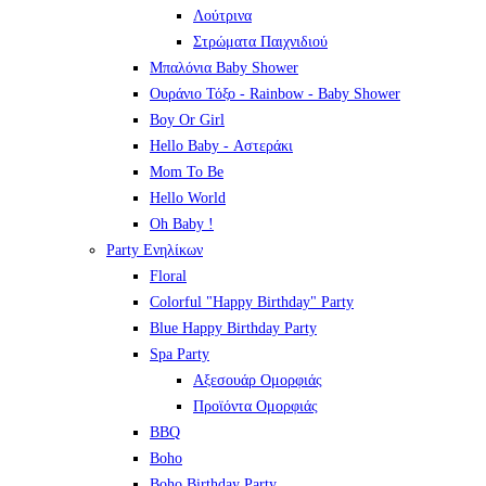
Λούτρινα
Στρώματα Παιχνιδιού
Μπαλόνια Baby Shower
Ουράνιο Τόξο - Rainbow - Baby Shower
Boy Or Girl
Hello Baby - Αστεράκι
Mom To Be
Hello World
Oh Baby !
Party Ενηλίκων
Floral
Colorful "Happy Birthday" Party
Blue Happy Birthday Party
Spa Party
Αξεσουάρ Ομορφιάς
Προϊόντα Ομορφιάς
BBQ
Boho
Boho Birthday Party