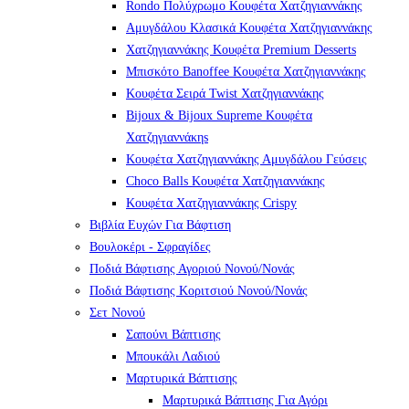
Rondo Πολύχρωμο Κουφέτα Χατζηγιαννάκης
Αμυγδάλου Κλασικά Κουφέτα Χατζηγιαννάκης
Χατζηγιαννάκης Κουφέτα Premium Desserts
Μπισκότο Banoffee Κουφέτα Χατζηγιαννάκης
Κουφέτα Σειρά Twist Χατζηγιαννάκης
Bijoux & Bijoux Supreme Κουφέτα
Χατζηγιαννάκηs
Κουφέτα Χατζηγιαννάκης Αμυγδάλου Γεύσεις
Choco Balls Κουφέτα Χατζηγιαννάκης
Κουφέτα Χατζηγιαννάκης Crispy
Βιβλία Ευχών Για Βάφτιση
Βουλοκέρι - Σφραγίδες
Ποδιά Βάφτισης Αγοριού Νονού/Νονάς
Ποδιά Βάφτισης Κοριτσιού Νονού/Νονάς
Σετ Νονού
Σαπούνι Βάπτισης
Μπουκάλι Λαδιού
Μαρτυρικά Βάπτισης
Μαρτυρικά Βάπτισης Για Αγόρι