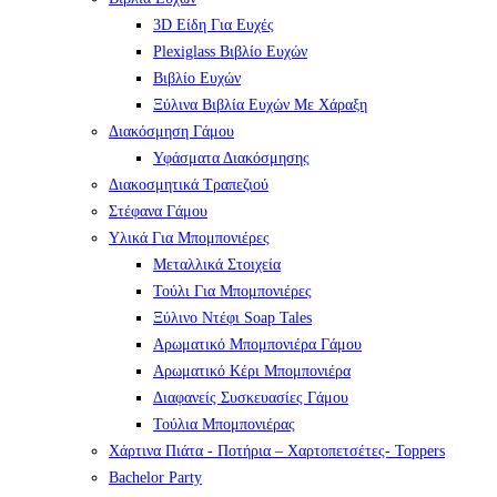
3D Είδη Για Ευχές
Plexiglass Βιβλίο Ευχών
Βιβλίο Ευχών
Ξύλινα Βιβλία Ευχών Με Χάραξη
Διακόσμηση Γάμου
Υφάσματα Διακόσμησης
Διακοσμητικά Τραπεζιού
Στέφανα Γάμου
Υλικά Για Μπομπονιέρες
Μεταλλικά Στοιχεία
Τούλι Για Μπομπονιέρες
Ξύλινο Ντέφι Soap Tales
Αρωματικό Μπομπονιέρα Γάμου
Αρωματικό Κέρι Μπομπονιέρα
Διαφανείς Συσκευασίες Γάμου
Τούλια Μπομπονιέρας
Χάρτινα Πιάτα - Ποτήρια – Χαρτοπετσέτες- Toppers
Bachelor Party