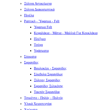
Ξύλινα Αντικείμενα
Ξύλινα Διακοσμητικά
Πινέλα
Ραπτική - 'Υφασμα - Felt
Ύφασμα Felt
Κεφαλάκια - Μάτια - Μαλλιά Για Κουκλάκια
Πλέξιμο
Τσόχα
Υφάσματα
Σύρματα
Σφραγίδες
Βουλοκέρι - Σφραγίδες
Σύμβολα Σφραγίδων
Ξύλινες Σφραγίδες
Σφραγίδες Σιλικόνης
Ταμπόν Σφραγίδας
Τσιμέντο - Πηλός - Πολτός
Υλικά Χειροτεχνίας
Χρώματα