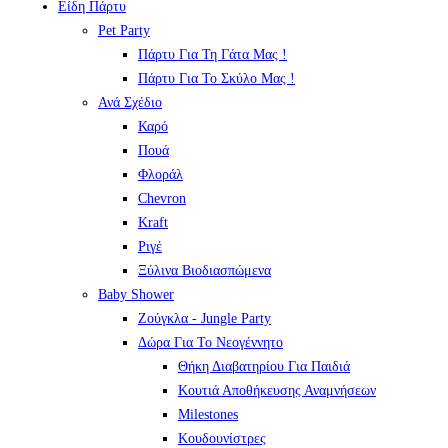
Είδη Πάρτυ
Pet Party
Πάρτυ Για Τη Γάτα Μας !
Πάρτυ Για Το Σκύλο Μας !
Ανά Σχέδιο
Καρό
Πουά
Φλοράλ
Chevron
Kraft
Ριγέ
Ξύλινα Βιοδιασπώμενα
Baby Shower
Ζούγκλα - Jungle Party
Δώρα Για Το Νεογέννητο
Θήκη Διαβατηρίου Για Παιδιά
Κουτιά Αποθήκευσης Αναμνήσεων
Milestones
Κουδουνίστρες