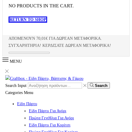
NO PRODUCTS IN THE CART.
RETURN TO SHOP
ΑΠΟΜΈΝΟΥΝ
70,01
€
ΓΙΑ ΔΩΡΕΑΝ ΜΕΤΑΦΟΡΙΚΆ.
ΣΥΓΧΑΡΗΤΉΡΙΑ! ΚΕΡΔΊΣΑΤΕ ΔΩΡΕΑΝ ΜΕΤΑΦΟΡΙΚΆ!
MENU
Search Input
Search
Categories
Menu
Είδη Πάρτυ
Είδη Πάρτυ Για Αγόρι
Πρώτα Γενέθλια Για Αγόρι
Είδη Πάρτυ Για Κορίτσι