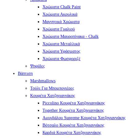
Χρώματα Chalk Paint
Χρώματα Ακρυλικά
Μαγνητικά Χρώματα
Χρώματα Γυαλιού
Χρώματα Μαυροπίνακα - Chalk
Χρώματα Μεταλλικά
Χρώματα Υφάσματος
Χρώματα Φωσφοριζέ
Ψηφίδες
Βάπτιση
Marshmallows
Τούλι Για Μπομπονιέρες
Κουφέτα Χατζηγιαννάκης
Piccolino Κουφέτα Χατζηγιαννάκης
Together Κουφέτα Χατζηγιαννάκης
Αμυγδάλου Supreme Κουφέτα Χατζηγιαννάκης
Βότσαλο Κουφέτα Χατζηγιαννάκης
Καρδιά Κουφέτα Χατζηγιαννάκης