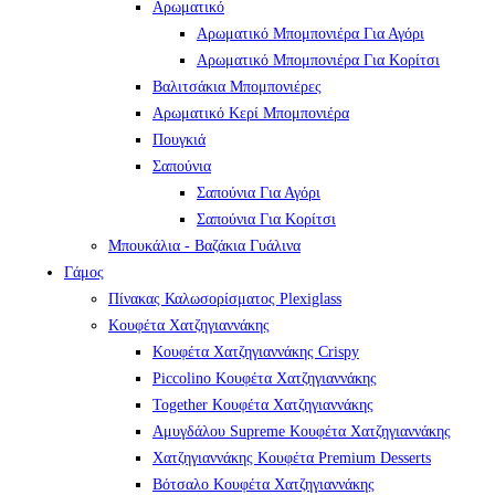
Αρωματικό
Αρωματικό Μπομπονιέρα Για Αγόρι
Αρωματικό Μπομπονιέρα Για Κορίτσι
Βαλιτσάκια Μπομπονιέρες
Αρωματικό Κερί Μπομπονιέρα
Πουγκιά
Σαπούνια
Σαπούνια Για Αγόρι
Σαπούνια Για Κορίτσι
Μπουκάλια - Βαζάκια Γυάλινα
Γάμος
Πίνακας Καλωσορίσματος Plexiglass
Κουφέτα Χατζηγιαννάκης
Κουφέτα Χατζηγιαννάκης Crispy
Piccolino Κουφέτα Χατζηγιαννάκης
Together Κουφέτα Χατζηγιαννάκης
Αμυγδάλου Supreme Κουφέτα Χατζηγιαννάκης
Χατζηγιαννάκης Κουφέτα Premium Desserts
Βότσαλο Κουφέτα Χατζηγιαννάκης