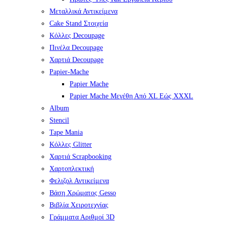
Μεταλλικά Αντικείμενα
Cake Stand Στοιχεία
Κόλλες Decoupage
Πινέλα Decoupage
Χαρτιά Decoupage
Papier-Mache
Papier Mache
Papier Mache Μεγέθη Από XL Εώς XXXL
Album
Stencil
Tape Mania
Κόλλες Glitter
Χαρτιά Scrapbooking
Χαρτοπλεκτική
Φελιζολ Αντικείμενα
Βάση Χρώματος Gesso
Βιβλία Χειροτεχνίας
Γράμματα Αριθμοί 3D