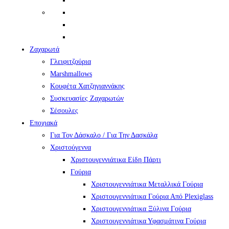
Ζαχαρωτά
Γλειφιτζούρια
Marshmallows
Κουφέτα Χατζηγιαννάκης
Συσκευασίες Ζαχαρωτών
Σέσουλες
Εποχιακά
Για Τον Δάσκαλο / Για Την Δασκάλα
Χριστούγεννα
Χριστουγεννιάτικα Είδη Πάρτι
Γούρια
Χριστουγεννιάτικα Μεταλλικά Γούρια
Χριστουγεννιάτικα Γούρια Από Plexiglass
Χριστουγεννιάτικα Ξύλινα Γούρια
Χριστουγεννιάτικα Υφασμάτινα Γούρια