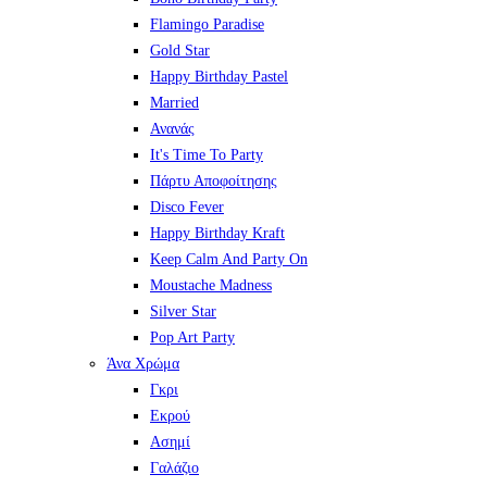
Flamingo Paradise
Gold Star
Happy Birthday Pastel
Married
Ανανάς
It's Time To Party
Πάρτυ Αποφοίτησης
Disco Fever
Happy Birthday Kraft
Keep Calm And Party On
Moustache Madness
Silver Star
Pop Art Party
Άνα Χρώμα
Γκρι
Εκρού
Ασημί
Γαλάζιο