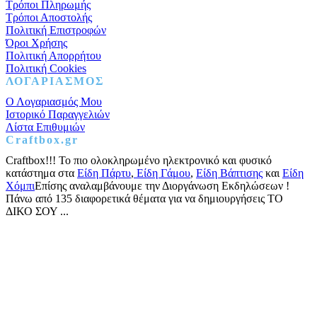
Τρόποι Πληρωμής
Τρόποι Αποστολής
Πολιτική Επιστροφών
Όροι Χρήσης
Πολιτική Απορρήτου
Πολιτική Cookies
ΛΟΓΑΡΙΑΣΜΟΣ
Ο Λογαριασμός Μου
Ιστορικό Παραγγελιών
Λίστα Επιθυμιών
Craftbox.gr
Craftbox!!! Το πιο ολοκληρωμένο ηλεκτρονικό και φυσικό
κατάστημα στα
Είδη Πάρτυ
,
Είδη Γάμου
,
Είδη Βάπτισης
και
Είδη
Χόμπι
Επίσης αναλαμβάνουμε την Διοργάνωση Εκδηλώσεων !
Πάνω από 135 διαφορετικά θέματα για να δημιουργήσεις ΤΟ
ΔΙΚΟ ΣΟΥ ...