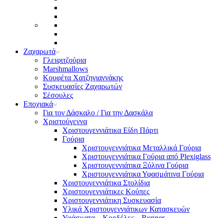
Ζαχαρωτά
Γλειφιτζούρια
Marshmallows
Κουφέτα Χατζηγιαννάκης
Συσκευασίες Ζαχαρωτών
Σέσουλες
Εποχιακά
Για τον Δάσκαλο / Για την Δασκάλα
Χριστούγεννα
Χριστουγεννιάτικα Είδη Πάρτι
Γούρια
Χριστουγεννιάτικα Μεταλλικά Γούρια
Χριστουγεννιάτικα Γούρια από Plexiglass
Χριστουγεννιάτικα Ξύλινα Γούρια
Χριστουγεννιάτικα Υφασμάτινα Γούρια
Χριστουγεννιάτικα Στολίδια
Χριστουγεννιάτικες Κούπες
Χριστουγεννιάτικη Συσκευασία
Υλικά Χριστουγεννιάτικων Κατασκευών
Υφάσματα – Κορδέλες – Runner