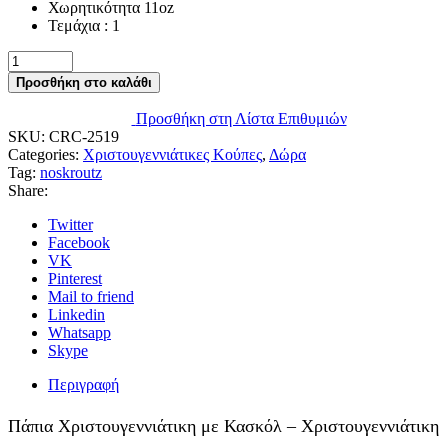
Χωρητικότητα 11oz
Τεμάχια : 1
Πάπια
Χριστουγεννιάτικη
Προσθήκη στο καλάθι
με
Κασκόλ
Προσθήκη στη Λίστα Επιθυμιών
-
SKU:
CRC-2519
Χριστουγεννιάτικη
Categories:
Χριστουγεννιάτικες Κούπες
,
Δώρα
Κούπα,
Tag:
noskroutz
1
Share:
τεμ.
ποσότητα
Twitter
Facebook
VK
Pinterest
Mail to friend
Linkedin
Whatsapp
Skype
Περιγραφή
Πάπια Χριστουγεννιάτικη με Κασκόλ – Χριστουγεννιάτικη