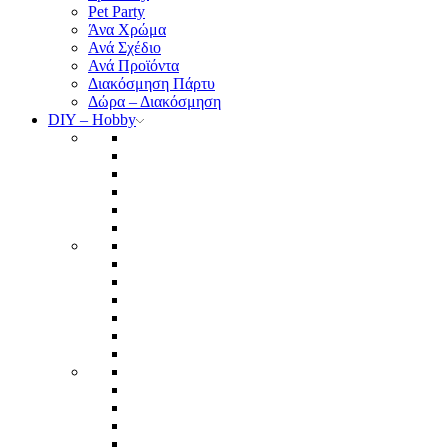
Pet Party
Άνα Χρώμα
Ανά Σχέδιο
Ανά Προϊόντα
Διακόσμηση Πάρτυ
Δώρα – Διακόσμηση
DIY – Hobby