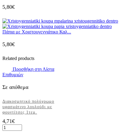
5,80
€
Πάπια με Χριστουγεννιάτικο Καλ...
5,80
€
Related products
Προσθήκη στη Λίστα
Επιθυμιών
Σε απόθεμα
Διακοσμητικό πολύχρωμο
υφασμάτινο λουλούδι με
φουντίτσες 1τεμ.
4,71
€
Διακοσμητικό
πολύχρωμο