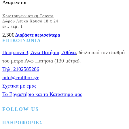
Αναμένεται
αλυσίδα(40cm)
ποσότητα
Χριστουγεννιάτικη Τσάντα
Δώρου Λευκό Χρυσό 18 x 24
εκ., τεμ. 1
2,30
€
Διαβάστε περισσότερα
ΕΠΙΚΟΙΝΩΝΙΑ
Προμπονά 3, Άνω Πατήσια, Αθήνα
,
δίπλα από τον σταθμό
του μετρό Άνω Πατήσια (130 μέτρα).
Τηλ. 2102585286
info@craftbox.gr
Σχετικά με εμάς
Το Εργαστήριο και το Κατάστημά μας
FOLLOW US
Facebook
Instagram
Pinterest
ΠΛΗΡΟΦΟΡΙΕΣ