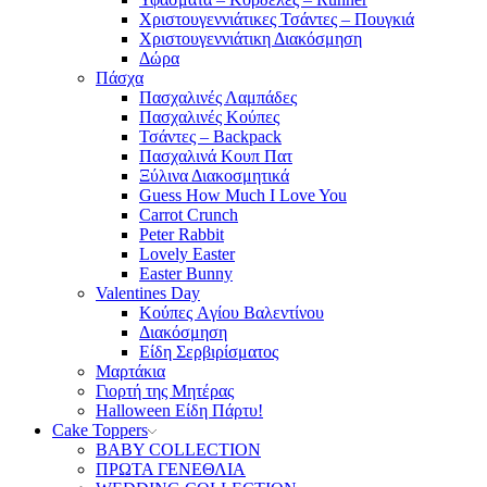
Χριστουγεννιάτικες Τσάντες – Πουγκιά
Χριστουγεννιάτικη Διακόσμηση
Δώρα
Πάσχα
Πασχαλινές Λαμπάδες
Πασχαλινές Κούπες
Τσάντες – Backpack
Πασχαλινά Κουπ Πατ
Ξύλινα Διακοσμητικά
Guess How Much I Love You
Carrot Crunch
Peter Rabbit
Lovely Easter
Easter Bunny
Valentines Day
Κούπες Aγίου Βαλεντίνου
Διακόσμηση
Είδη Σερβιρίσματος
Μαρτάκια
Γιορτή της Μητέρας
Halloween Είδη Πάρτυ!
Cake Toppers
BABY COLLECTION
ΠΡΩΤΑ ΓΕΝΕΘΛΙΑ