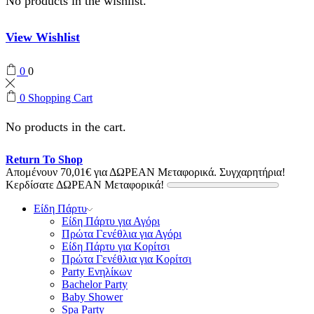
No products in the wishlist.
View Wishlist
0
0
0
Shopping Cart
No products in the cart.
Return To Shop
Απομένουν
70,01
€
για ΔΩΡΕΑΝ Μεταφορικά.
Συγχαρητήρια!
Κερδίσατε ΔΩΡΕΑΝ Μεταφορικά!
Είδη Πάρτυ
Είδη Πάρτυ για Αγόρι
Πρώτα Γενέθλια για Αγόρι
Είδη Πάρτυ για Κορίτσι
Πρώτα Γενέθλια για Κορίτσι
Party Ενηλίκων
Bachelor Party
Baby Shower
Spa Party