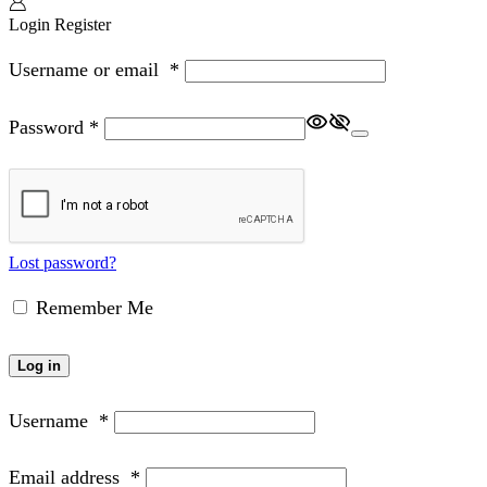
Login
Register
Username or email
*
Password
*
Lost password?
Remember Me
Log in
Username
*
Email address
*