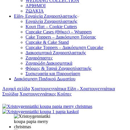
WEDDING COLLECTION
ΑΡΙΘΜΟΙ
ΖΩΑΚΙΑ
Είδη- Εργαλεία Ζαχαροπλαστικής
Εργαλεία Ζαχαροπλαστικής
Κουπ Πατ – Cookie Cutters
Cupcake Cases (Θήκες) – Wrappers
Cake Toppers – Διακόσμηση Τούρτας
Cupcake & Cake Stand
Cupcake Toppers – Διακόσμηση Cupcake
Διακοσμητικά Ζαχαροπλαστικής
Ζαχαρόπαστες
Ζαχαρώδη Διακοσμητικά
Φόρμες & Ταψιά Ζαχαροπλαστικής
Συσκευασία και Παρουσίαση
Διακόσμηση Παιδικού Δωματίου
Αρχική σελίδα
Χριστουγεννιάτικα Είδη - Χριστουγεννιάτικα
Στολίδια
Χριστουγεννιάτικες Κούπες