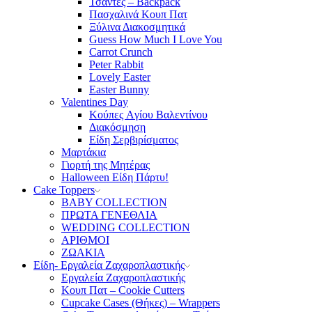
Τσάντες – Backpack
Πασχαλινά Κουπ Πατ
Ξύλινα Διακοσμητικά
Guess How Much I Love You
Carrot Crunch
Peter Rabbit
Lovely Easter
Easter Bunny
Valentines Day
Κούπες Aγίου Βαλεντίνου
Διακόσμηση
Είδη Σερβιρίσματος
Μαρτάκια
Γιορτή της Μητέρας
Halloween Είδη Πάρτυ!
Cake Toppers
BABY COLLECTION
ΠΡΩΤΑ ΓΕΝΕΘΛΙΑ
WEDDING COLLECTION
ΑΡΙΘΜΟΙ
ΖΩΑΚΙΑ
Είδη- Εργαλεία Ζαχαροπλαστικής
Εργαλεία Ζαχαροπλαστικής
Κουπ Πατ – Cookie Cutters
Cupcake Cases (Θήκες) – Wrappers