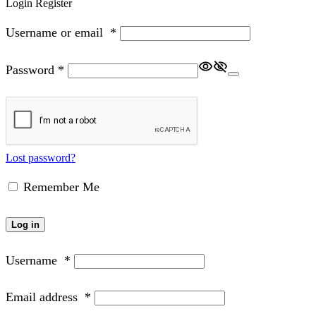
Login
Register
Username or email
*
Password
*
Lost password?
Remember Me
Log in
Username
*
Email address
*