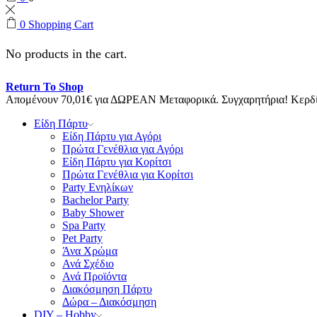
0
Shopping Cart
No products in the cart.
Return To Shop
Απομένουν
70,01
€
για ΔΩΡΕΑΝ Μεταφορικά.
Συγχαρητήρια! Κερ
Είδη Πάρτυ
Είδη Πάρτυ για Αγόρι
Πρώτα Γενέθλια για Αγόρι
Είδη Πάρτυ για Κορίτσι
Πρώτα Γενέθλια για Κορίτσι
Party Ενηλίκων
Bachelor Party
Baby Shower
Spa Party
Pet Party
Άνα Χρώμα
Ανά Σχέδιο
Ανά Προϊόντα
Διακόσμηση Πάρτυ
Δώρα – Διακόσμηση
DIY – Hobby