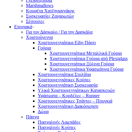
Γλειφιτζούρια
Marshmallows
Κουφέτα Χατζηγιαννάκης
Συσκευασίες Ζαχαρωτών
Σέσουλες
Εποχιακά
Για τον Δάσκαλο / Για την Δασκάλα
Χριστούγεννα
Χριστουγεννιάτικα Είδη Πάρτι
Γούρια
Χριστουγεννιάτικα Μεταλλικά Γούρια
Χριστουγεννιάτικα Γούρια από Plexiglass
Χριστουγεννιάτικα Ξύλινα Γούρια
Χριστουγεννιάτικα Υφασμάτινα Γούρια
Χριστουγεννιάτικα Στολίδια
Χριστουγεννιάτικες Κούπες
Χριστουγεννιάτικη Συσκευασία
Υλικά Χριστουγεννιάτικων Κατασκευών
Υφάσματα – Κορδέλες – Runner
Χριστουγεννιάτικες Τσάντες – Πουγκιά
Χριστουγεννιάτικη Διακόσμηση
Δώρα
Πάσχα
Πασχαλινές Λαμπάδες
Πασχαλινές Κούπες