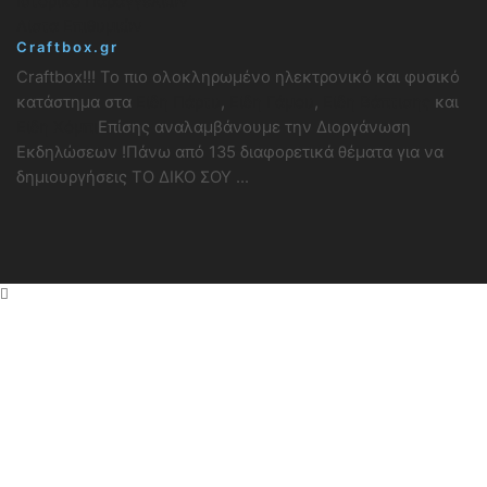
Ιστορικό Παραγγελιών
Λίστα Επιθυμιών
Craftbox.gr
Craftbox!!! Το πιο ολοκληρωμένο ηλεκτρονικό και φυσικό
κατάστημα στα
Είδη Πάρτυ
,
Είδη Γάμου
,
Είδη Βάπτισης
και
Είδη Χόμπι
Επίσης αναλαμβάνουμε την Διοργάνωση
Εκδηλώσεων !Πάνω από 135 διαφορετικά θέματα για να
δημιουργήσεις ΤΟ ΔΙΚΟ ΣΟΥ ...