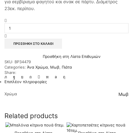
για σερβίρισμα φαγητού και σνακ σε πάρτυ. Διάμετρος
23εκ. περίπου.
Πιάτα
φαγητού
τετράγωνα
23εκ.
μωβ
ΠΡΟΣΘΉΚΗ ΣΤΟ ΚΑΛΆΘΙ
μονόχρωμα
14τεμ.
Προσθήκη στη Λίστα Επιθυμιών
ποσότητα
SKU:
BP34479
Categories:
Άνα Χρώμα
,
Μωβ
,
Πιάτα
Share:
Επιπλέον πληροφορίες
Χρώμα
Μωβ
Related products