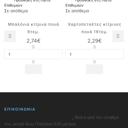
Προσθήκη στη Λίστα
Προσθήκη στη Λίστα
Επιθυμιών
Επιθυμιών
Σε απόθεμα
Σε απόθεμα
Μπαλόνια κίτρινα πουά
Χαρτοπετσέτες κίτρινες
6τεμ.
πουά 16τεμ.
2,74
€
2,29
€
Μπαλόνια
Χαρτοπετσέτες
κίτρινα
κίτρινες
πουά
πουά
6τεμ.
16τεμ.
ποσότητα
ποσότητα
ΕΠΙΚΟΙΝΩΝΙΑ
Προμπονά 3, Άνω Πατήσια, Αθήνα
,
δίπλα από τον σταθμό
του μετρό Άνω Πατήσια (130 μέτρα).