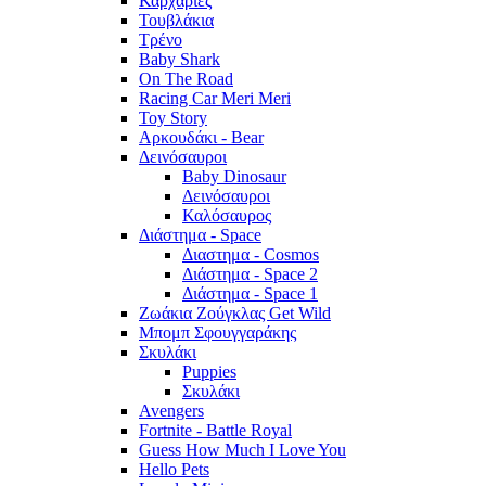
Καρχαρίες
Τουβλάκια
Τρένο
Baby Shark
On The Road
Racing Car Meri Meri
Toy Story
Αρκουδάκι - Bear
Δεινόσαυροι
Baby Dinosaur
Δεινόσαυροι
Καλόσαυρος
Διάστημα - Space
Διαστημα - Cosmos
Διάστημα - Space 2
Διάστημα - Space 1
Ζωάκια Ζούγκλας Get Wild
Μπομπ Σφουγγαράκης
Σκυλάκι
Puppies
Σκυλάκι
Avengers
Fortnite - Battle Royal
Guess How Much I Love You
Hello Pets