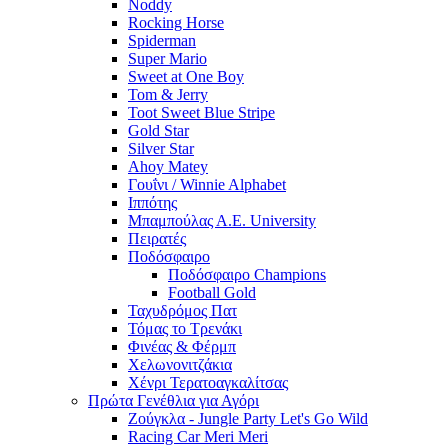
Noddy
Rocking Horse
Spiderman
Super Mario
Sweet at One Boy
Tom & Jerry
Toot Sweet Blue Stripe
Gold Star
Silver Star
Ahoy Matey
Γουΐνι / Winnie Alphabet
Ιππότης
Μπαμπούλας Α.Ε. University
Πειρατές
Ποδόσφαιρο
Ποδόσφαιρο Champions
Football Gold
Ταχυδρόμος Πατ
Τόμας το Τρενάκι
Φινέας & Φέρμπ
Χελωνονιτζάκια
Χένρι Τερατοαγκαλίτσας
Πρώτα Γενέθλια για Αγόρι
Ζούγκλα - Jungle Party Let's Go Wild
Racing Car Meri Meri