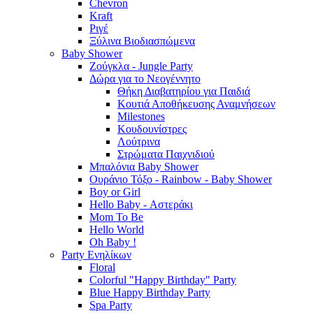
Chevron
Kraft
Ριγέ
Ξύλινα Βιοδιασπώμενα
Baby Shower
Ζούγκλα - Jungle Party
Δώρα για το Νεογέννητο
Θήκη Διαβατηρίου για Παιδιά
Κουτιά Αποθήκευσης Αναμνήσεων
Milestones
Κουδουνίστρες
Λούτρινα
Στρώματα Παιχνιδιού
Μπαλόνια Baby Shower
Ουράνιο Τόξο - Rainbow - Baby Shower
Boy or Girl
Hello Baby - Αστεράκι
Mom To Be
Hello World
Oh Baby !
Party Ενηλίκων
Floral
Colorful "Happy Birthday" Party
Blue Happy Birthday Party
Spa Party