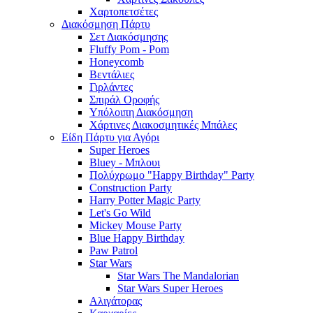
Χαρτοπετσέτες
Διακόσμηση Πάρτυ
Σετ Διακόσμησης
Fluffy Pom - Pom
Honeycomb
Βεντάλιες
Γιρλάντες
Σπιράλ Οροφής
Υπόλοιπη Διακόσμηση
Χάρτινες Διακοσμητικές Μπάλες
Είδη Πάρτυ για Αγόρι
Super Heroes
Bluey - Μπλουι
Πολύχρωμο "Happy Birthday" Party
Construction Party
Harry Potter Magic Party
Let's Go Wild
Mickey Mouse Party
Blue Happy Birthday
Paw Patrol
Star Wars
Star Wars The Mandalorian
Star Wars Super Heroes
Αλιγάτορας