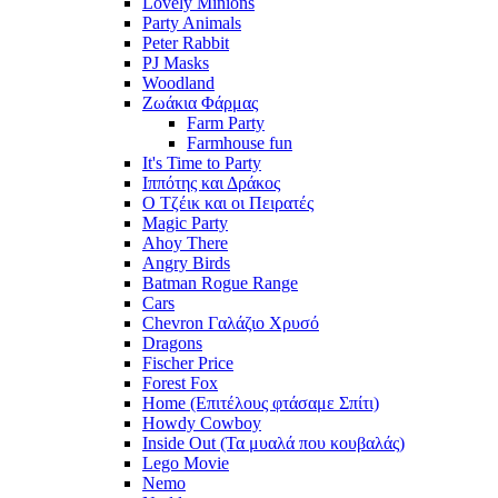
Lovely Minions
Party Animals
Peter Rabbit
PJ Masks
Woodland
Ζωάκια Φάρμας
Farm Party
Farmhouse fun
It's Time to Party
Ιππότης και Δράκος
Ο Τζέικ και οι Πειρατές
Magic Party
Ahoy There
Angry Birds
Batman Rogue Range
Cars
Chevron Γαλάζιο Χρυσό
Dragons
Fischer Price
Forest Fox
Home (Επιτέλους φτάσαμε Σπίτι)
Howdy Cowboy
Inside Out (Τα μυαλά που κουβαλάς)
Lego Movie
Nemo