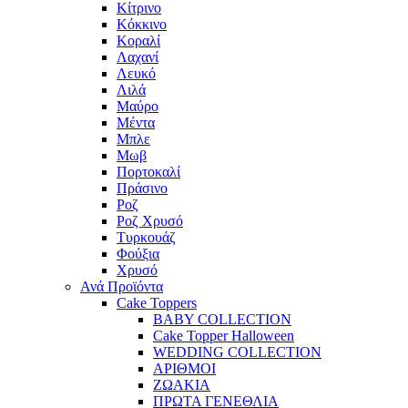
Κίτρινο
Κόκκινο
Κοραλί
Λαχανί
Λευκό
Λιλά
Μαύρο
Μέντα
Μπλε
Μωβ
Πορτοκαλί
Πράσινο
Ροζ
Ροζ Χρυσό
Τυρκουάζ
Φούξια
Χρυσό
Ανά Προϊόντα
Cake Toppers
BABY COLLECTION
Cake Topper Halloween
WEDDING COLLECTION
ΑΡΙΘΜΟΙ
ΖΩΑΚΙΑ
ΠΡΩΤΑ ΓΕΝΕΘΛΙΑ