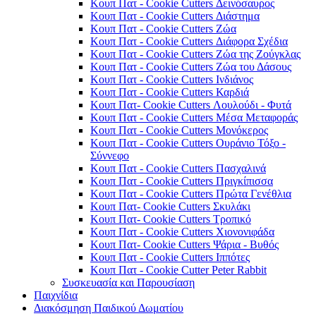
Κουπ Πατ - Cookie Cutters Δεινόσαυρος
Κουπ Πατ - Cookie Cutters Διάστημα
Κουπ Πατ - Cookie Cutters Ζώα
Κουπ Πατ - Cookie Cutters Διάφορα Σχέδια
Κουπ Πατ - Cookie Cutters Ζώα της Ζούγκλας
Κουπ Πατ - Cookie Cutters Ζώα του Δάσους
Κουπ Πατ - Cookie Cutters Ινδιάνος
Κουπ Πατ - Cookie Cutters Καρδιά
Κουπ Πατ- Cookie Cutters Λουλούδι - Φυτά
Κουπ Πατ - Cookie Cutters Μέσα Μεταφοράς
Κουπ Πατ - Cookie Cutters Μονόκερος
Κουπ Πατ - Cookie Cutters Ουράνιο Τόξο -
Σύννεφο
Κουπ Πατ - Cookie Cutters Πασχαλινά
Κουπ Πατ - Cookie Cutters Πριγκίπισσα
Κουπ Πατ - Cookie Cutters Πρώτα Γενέθλια
Κουπ Πατ- Cookie Cutters Σκυλάκι
Κουπ Πατ- Cookie Cutters Τροπικό
Κουπ Πατ - Cookie Cutters Χιονονιφάδα
Κουπ Πατ- Cookie Cutters Ψάρια - Βυθός
Κουπ Πατ - Cookie Cutters Ιππότες
Κουπ Πατ - Cookie Cutter Peter Rabbit
Συσκευασία και Παρουσίαση
Παιχνίδια
Διακόσμηση Παιδικού Δωματίου