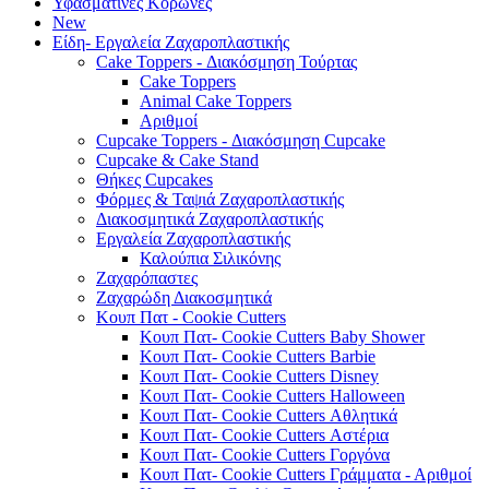
Υφασμάτινες Κορώνες
New
Είδη- Εργαλεία Ζαχαροπλαστικής
Cake Toppers - Διακόσμηση Τούρτας
Cake Toppers
Animal Cake Toppers
Αριθμοί
Cupcake Toppers - Διακόσμηση Cupcake
Cupcake & Cake Stand
Θήκες Cupcakes
Φόρμες & Ταψιά Ζαχαροπλαστικής
Διακοσμητικά Ζαχαροπλαστικής
Εργαλεία Ζαχαροπλαστικής
Καλούπια Σιλικόνης
Ζαχαρόπαστες
Ζαχαρώδη Διακοσμητικά
Κουπ Πατ - Cookie Cutters
Κουπ Πατ- Cookie Cutters Baby Shower
Κουπ Πατ- Cookie Cutters Barbie
Κουπ Πατ- Cookie Cutters Disney
Κουπ Πατ- Cookie Cutters Halloween
Κουπ Πατ- Cookie Cutters Αθλητικά
Κουπ Πατ- Cookie Cutters Αστέρια
Κουπ Πατ- Cookie Cutters Γοργόνα
Κουπ Πατ- Cookie Cutters Γράμματα - Αριθμοί