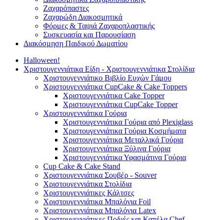
Ζαχαρόπαστες
Ζαχαρώδη Διακοσμητικά
Φόρμες & Ταψιά Ζαχαροπλαστικής
Συσκευασία και Παρουσίαση
Διακόσμηση Παιδικού Δωματίου
Halloween!
Χριστουγεννιάτικα Είδη - Χριστουγεννιάτικα Στολίδια
Χριστουγεννιάτικο Βιβλίο Ευχών Γάμου
Χριστουγεννιάτικα CupCake & Cake Toppers
Χριστουγεννιάτικα Cake Topper
Χριστουγεννιάτικα CupCake Topper
Χριστουγεννιάτικα Γούρια
Χριστουγεννιάτικα Γούρια από Plexiglass
Χριστουγεννιάτικα Γούρια Κοσμήματα
Χριστουγεννιάτικα Μεταλλικά Γούρια
Χριστουγεννιάτικα Ξύλινα Γούρια
Χριστουγεννιάτικα Υφασμάτινα Γούρια
Cup Cake & Cake Stand
Χριστουγεννιάτικα Σουβέρ - Souver
Χριστουγεννιάτικα Στολίδια
Χριστουγεννιάτικες Κάλτσες
Χριστουγεννιάτικα Μπαλόνια Foil
Χριστουγεννιάτικα Μπαλόνια Latex
Χριστουγεννιάτικες Ποδιές και Καπέλα Chef