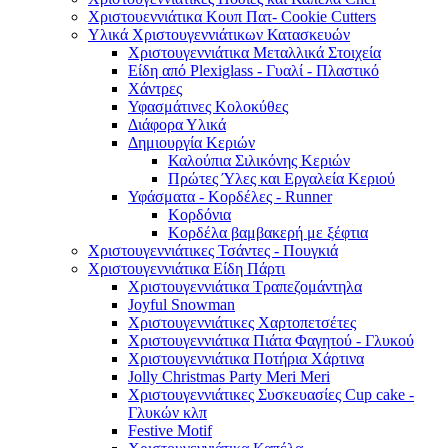
Χριστουεννιάτικα Κουπ Πατ- Cookie Cutters
Υλικά Χριστουγεννιάτικων Κατασκευών
Χριστουγεννιάτικα Μεταλλικά Στοιχεία
Είδη από Plexiglass - Γυαλί - Πλαστικό
Χάντρες
Υφασμάτινες Κολοκύθες
Διάφορα Υλικά
Δημιουργία Κεριών
Καλούπια Σιλικόνης Κεριών
Πρώτες Ύλες και Εργαλεία Κεριού
Υφάσματα - Κορδέλες - Runner
Κορδόνια
Κορδέλα βαμβακερή με ξέφτια
Χριστουγεννιάτικες Τσάντες - Πουγκιά
Χριστουγεννιάτικα Είδη Πάρτι
Χριστουγεννιάτικα Τραπεζομάντηλα
Joyful Snowman
Χριστουγεννιάτικες Χαρτοπετσέτες
Χριστουγεννιάτικα Πιάτα Φαγητού - Γλυκού
Χριστουγεννιάτικα Ποτήρια Χάρτινα
Jolly Christmas Party Meri Meri
Χριστουγεννιάτικες Συσκευασίες Cup cake -
Γλυκών κλπ
Festive Motif