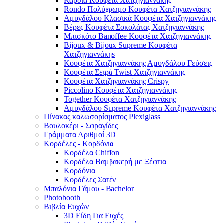
Καρδιά Κουφέτα Χατζηγιαννάκης
Rondo Πολύχρωμο Κουφέτα Χατζηγιαννάκης
Αμυγδάλου Κλασικά Κουφέτα Χατζηγιαννάκης
Βέρες Κουφέτα Σοκολάτας Χατζηγιαννάκης
Μπισκότο Banoffee Κουφέτα Χατζηγιαννάκης
Bijoux & Bijoux Supreme Κουφέτα
Χατζηγιαννάκηs
Κουφέτα Χατζηγιαννάκης Αμυγδάλου Γεύσεις
Κουφέτα Σειρά Twist Χατζηγιαννάκης
Κουφέτα Χατζηγιαννάκης Crispy
Piccolino Κουφέτα Χατζηγιαννάκης
Together Κουφέτα Χατζηγιαννάκης
Αμυγδάλου Supreme Κουφέτα Χατζηγιαννάκης
Πίνακας καλωσορίσματος Plexiglass
Βουλοκέρι - Σφραγίδες
Γράμματα Αριθμοί 3D
Κορδέλες - Κορδόνια
Κορδέλα Chiffon
Κορδέλα Βαμβακερή με Ξέφτια
Κορδόνια
Κορδέλες Σατέν
Μπαλόνια Γάμου - Bachelor
Photobooth
Βιβλία Ευχών
3D Είδη Για Ευχές