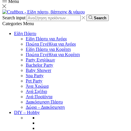
Menu
Search input
Search
Categories
Menu
Είδη Πάρτυ
Είδη Πάρτυ για Αγόρι
Πρώτα Γενέθλια για Αγόρι
Είδη Πάρτυ για Κορίτσι
Πρώτα Γενέθλια για Κορίτσι
Party Ενηλίκων
Bachelor Party
Baby Shower
Spa Party
Pet Party
Άνα Χρώμα
Ανά Σχέδιο
Ανά Προϊόντα
Διακόσμηση Πάρτυ
Δώρα – Διακόσμηση
DIY – Hobby