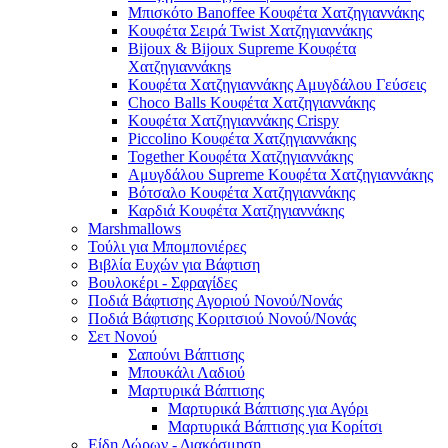
Μπισκότο Banoffee Κουφέτα Χατζηγιαννάκης
Κουφέτα Σειρά Twist Χατζηγιαννάκης
Bijoux & Bijoux Supreme Κουφέτα
Χατζηγιαννάκηs
Κουφέτα Χατζηγιαννάκης Αμυγδάλου Γεύσεις
Choco Balls Κουφέτα Χατζηγιαννάκης
Κουφέτα Χατζηγιαννάκης Crispy
Piccolino Κουφέτα Χατζηγιαννάκης
Together Κουφέτα Χατζηγιαννάκης
Αμυγδάλου Supreme Κουφέτα Χατζηγιαννάκης
Βότσαλο Κουφέτα Χατζηγιαννάκης
Καρδιά Κουφέτα Χατζηγιαννάκης
Marshmallows
Τούλι για Μπομπονιέρες
Βιβλία Ευχών για Βάφτιση
Βουλοκέρι - Σφραγίδες
Ποδιά Βάφτισης Αγοριού Νονού/Νονάς
Ποδιά Βάφτισης Κοριτσιού Νονού/Νονάς
Σετ Νονού
Σαπούνι Βάπτισης
Μπουκάλι Λαδιού
Μαρτυρικά Βάπτισης
Μαρτυρικά Βάπτισης για Αγόρι
Μαρτυρικά Βάπτισης για Κορίτσι
Είδη Δώρων - Διακόσμηση