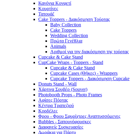
Κανόνια Κονφετί
Κουρτίνες
Τατουάζ
Cake Toppers - Διακόσμηση Τούρτας
Baby Collection
Cake Toppers
Wedding Collection
Πρώτα Γενέθλια
Animals
Αριθμοί για την διακόσμηση της τούρτας
Cupcake & Cake Stand
CupCake Wraps - Toppers - Stand
Cupcake & Cake Stand
Cupcake Cases (Θήκες) - Wrappers
Cupcake Toppers - Διακόσμηση Cupcake
Donuts Stand - Wall
Χάρτινα Σουβέρ (Souver)
Photobooth Props - Photo Frames
Αφίσες Πόρτας
Κέντρα Τραπεζιού
Κορδέλες
Φρου - Φρου Σφυρίχτρες Αναπτυσσόμενες
Bubbles - Σαπουνόφουσκες
Διαφανείς Συσκευασίες
Δωράκια για Πάρτυ