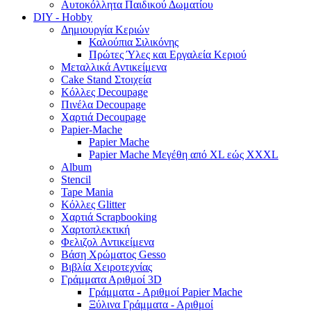
Αυτοκόλλητα Παιδικού Δωματίου
DIY - Hobby
Δημιουργία Κεριών
Καλούπια Σιλικόνης
Πρώτες Ύλες και Εργαλεία Κεριού
Μεταλλικά Αντικείμενα
Cake Stand Στοιχεία
Κόλλες Decoupage
Πινέλα Decoupage
Χαρτιά Decoupage
Papier-Mache
Papier Mache
Papier Mache Μεγέθη από XL εώς XXXL
Album
Stencil
Tape Mania
Κόλλες Glitter
Χαρτιά Scrapbooking
Χαρτοπλεκτική
Φελιζολ Αντικείμενα
Βάση Χρώματος Gesso
Βιβλία Χειροτεχνίας
Γράμματα Αριθμοί 3D
Γράμματα - Αριθμοί Papier Mache
Ξύλινα Γράμματα - Αριθμοί