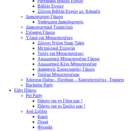
Plexiglass Βιβλίο Ευχών
Βιβλίο Ευχών
Ξύλινα Βιβλία Ευχών με Χάραξη
Διακόσμηση Γάμου
Υφάσματα Διακόσμησης
Διακοσμητικά Τραπεζιού
Στέφανα Γάμου
Υλικά για Μπομπονιέρες
Ξύλινο Ντέφι Soap Tales
Μεταλλικά Στοιχεία
Τούλι για Μπομπονιέρες
Αρωματικό Μπομπονιέρα Γάμου
Αρωματικό Κέρι Μπομπονιέρα
Διαφανείς Συσκευασίες Γάμου
Τούλια Μπομπονιέρας
Χάρτινα Πιάτα - Ποτήρια – Χαρτοπετσέτες- Toppers
Bachelor Party
Είδη Πάρτυ
Pet Party
Πάρτυ για τη Γάτα μας !
Πάρτυ για το Σκύλο μας !
Ανά Σχέδιο
Καρό
Πουά
Φλοράλ