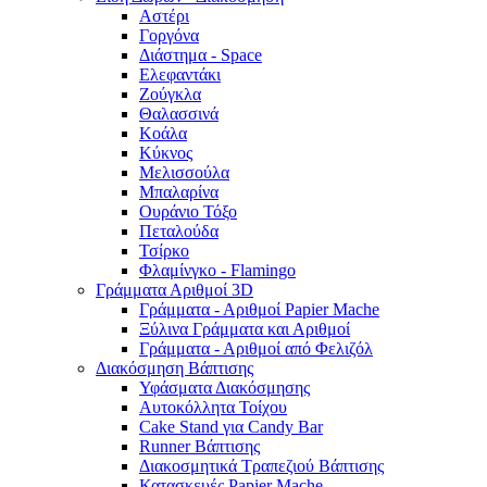
Αστέρι
Γοργόνα
Διάστημα - Space
Ελεφαντάκι
Ζούγκλα
Θαλασσινά
Κοάλα
Κύκνος
Μελισσούλα
Μπαλαρίνα
Ουράνιο Τόξο
Πεταλούδα
Τσίρκο
Φλαμίνγκο - Flamingo
Γράμματα Αριθμοί 3D
Γράμματα - Αριθμοί Papier Mache
Ξύλινα Γράμματα και Αριθμοί
Γράμματα - Αριθμοί από Φελιζόλ
Διακόσμηση Βάπτισης
Υφάσματα Διακόσμησης
Αυτοκόλλητα Τοίχου
Cake Stand για Candy Bar
Runner Βάπτισης
Διακοσμητικά Τραπεζιού Βάπτισης
Κατασκευές Papier Mache