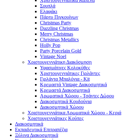
Χριστουγεννιάτικα Καπέλα
Σουπλά
Ελαφάκι
Πάρτυ Πιγκουίνων
Christmas Party
Dazzling Christmas
Merry Christmas
Christmas Metallics
Holly Pop
Party Porcelain Gold
Vintage Noel
Χριστουγεννιάτικη Διακόσμηση
Υφασμάτινες Κολοκύθες
Χριστουγεννιάτικες Γιρλάντες
Γιρλάντα Μπαλόνια - Kit
Κρεμαστά Vintage Διακοσμητικά
Κρεμαστά Διακοσμητικά
Αρωματικά Χώρου - Τσάντες Δώρου
Διακοσμητικά Κουδούνια
Διακοσμητικά Χώρου
Χριστουγεννιάτικα Αρωματικά Χώρου - Κεριά
Χριστουγεννιάτικες Κούπες
Διακοσμητικά
Εκπαιδευτικά Επιτραπέζια
Ξύλινα Διακοσμητικά