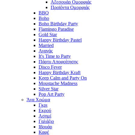
Αξεσουάρ Ομορφιάς
Προϊόντα Ομορφιάς
BBQ
Boho
Boho Birthday Party
Flamingo Paradise
Gold Star
Happy Birthday Pastel
Married
Ανανάς
It's Time to Party
Πάρτυ Αποφοίτησης
Disco Fever
Happy Birthday Kraft
Keep Calm and Party On
Moustache Madness
Silver Star
Pop Art Party
Άνα Χρώμα
Γκρι
Εκρού
Ασημί
Γαλάζιο
Ιβουάρ
Καφέ