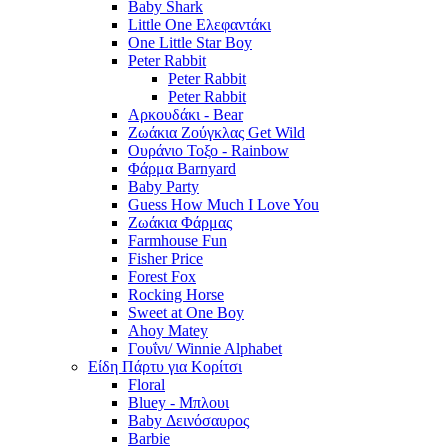
Baby Shark
Little One Ελεφαντάκι
One Little Star Boy
Peter Rabbit
Peter Rabbit
Peter Rabbit
Αρκουδάκι - Bear
Ζωάκια Ζούγκλας Get Wild
Ουράνιο Τοξο - Rainbow
Φάρμα Barnyard
Baby Party
Guess How Much I Love You
Ζωάκια Φάρμας
Farmhouse Fun
Fisher Price
Forest Fox
Rocking Horse
Sweet at One Boy
Ahoy Matey
Γουΐνι/ Winnie Alphabet
Είδη Πάρτυ για Κορίτσι
Floral
Bluey - Μπλουι
Baby Δεινόσαυρος
Barbie