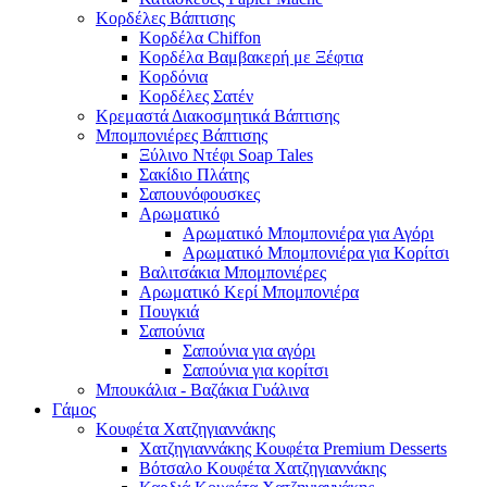
Κορδέλες Βάπτισης
Κορδέλα Chiffon
Κορδέλα Βαμβακερή με Ξέφτια
Κορδόνια
Κορδέλες Σατέν
Κρεμαστά Διακοσμητικά Βάπτισης
Μπομπονιέρες Βάπτισης
Ξύλινο Ντέφι Soap Tales
Σακίδιο Πλάτης
Σαπουνόφουσκες
Αρωματικό
Αρωματικό Μπομπονιέρα για Αγόρι
Αρωματικό Μπομπονιέρα για Κορίτσι
Βαλιτσάκια Μπομπονιέρες
Αρωματικό Κερί Μπομπονιέρα
Πουγκιά
Σαπούνια
Σαπούνια για αγόρι
Σαπούνια για κορίτσι
Μπουκάλια - Βαζάκια Γυάλινα
Γάμος
Κουφέτα Χατζηγιαννάκης
Χατζηγιαννάκης Κουφέτα Premium Desserts
Βότσαλο Κουφέτα Χατζηγιαννάκης