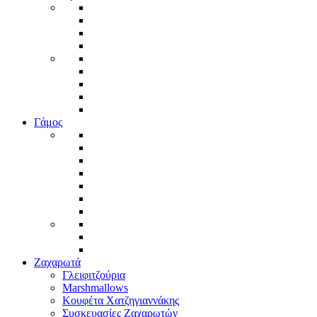
Γάμος
Ζαχαρωτά
Γλειφιτζούρια
Marshmallows
Κουφέτα Χατζηγιαννάκης
Συσκευασίες Ζαχαρωτών