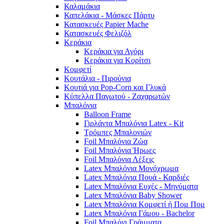
Καλαμάκια
Καπελάκια - Μάσκες Πάρτυ
Κατασκευές Papier Mache
Κατασκευές Φελιζόλ
Κεράκια
Κεράκια για Αγόρι
Κεράκια για Κορίτσι
Κομφετί
Κουτάλια - Πιρούνια
Κουτιά για Pop-Corn και Γλυκά
Κύπελλα Παγωτού - Ζαχαρωτών
Μπαλόνια
Balloon Frame
Γιρλάντα Μπαλόνια Latex - Kit
Τρόμπες Μπαλονιών
Foil Μπαλόνια Ζώα
Foil Μπαλόνια Ήρωες
Foil Μπαλόνια Λέξεις
Latex Μπαλόνια Μονόχρωμα
Latex Μπαλόνια Πουά - Καρδιές
Latex Μπαλόνια Ευχές - Μηνύματα
Latex Μπαλόνια Baby Shower
Latex Μπαλόνια Κομφετί ή Πομ Πομ
Latex Μπαλόνια Γάμου - Bachelor
Foil Μπαλόνι Γράμματα