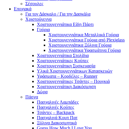
Σέσουλες
Εποχιακά
Για τον Δάσκαλο / Για την Δασκάλα
Χριστούγεννα
Χριστουγεννιάτικα Είδη Πάρτι
Γούρια
Χριστουγεννιάτικα Μεταλλικά Γούρια
Χριστουγεννιάτικα Γούρια από Plexiglass
Χριστουγεννιάτικα Ξύλινα Γούρια
Χριστουγεννιάτικα Υφασμάτινα Γούρια
Χριστουγεννιάτικα Στολίδια
Χριστουγεννιάτικες Κούπες
Χριστουγεννιάτικη Συσκευασία
Υλικά Χριστουγεννιάτικων Κατασκευών
Υφάσματα – Κορδέλες – Runner
Χριστουγεννιάτικες Τσάντες – Πουγκιά
Χριστουγεννιάτικη Διακόσμηση
Δώρα
Πάσχα
Πασχαλινές Λαμπάδες
Πασχαλινές Κούπες
Τσάντες – Backpack
Πασχαλινά Κουπ Πατ
Ξύλινα Διακοσμητικά
Guess How Much I Love You