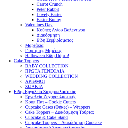
Carrot Crunch
Peter Rabbit
Lovely Easter
Easter Bunny
Valentines Day
Κούπες Aγίου Βαλεντίνου
Διακόσμηση
Είδη Σερβιρίσματος
Μαρτάκια
Γιορτή της Μητέρας
Halloween Είδη Πάρτυ!
Cake Toppers
BABY COLLECTION
ΠΡΩΤΑ ΓΕΝΕΘΛΙΑ
WEDDING COLLECTION
ΑΡΙΘΜΟΙ
ΖΩΑΚΙΑ
Είδη- Εργαλεία Ζαχαροπλαστικής
Εργαλεία Ζαχαροπλαστικής
Κουπ Πατ – Cookie Cutters
Cupcake Cases (Θήκες) – Wrappers
Cake Toppers – Διακόσμηση Τούρτας
Cupcake & Cake Stand
Cupcake Toppers – Διακόσμηση Cupcake
Διακοσμητικά Ζαχαροπλαστικής