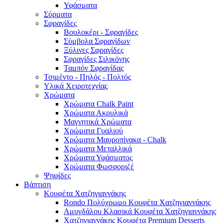
Υφάσματα
Σύρματα
Σφραγίδες
Βουλοκέρι - Σφραγίδες
Σύμβολα Σφραγίδων
Ξύλινες Σφραγίδες
Σφραγίδες Σιλικόνης
Ταμπόν Σφραγίδας
Τσιμέντο - Πηλός - Πολτός
Υλικά Χειροτεχνίας
Χρώματα
Χρώματα Chalk Paint
Χρώματα Ακρυλικά
Μαγνητικά Χρώματα
Χρώματα Γυαλιού
Χρώματα Μαυροπίνακα - Chalk
Χρώματα Μεταλλικά
Χρώματα Υφάσματος
Χρώματα Φωσφοριζέ
Ψηφίδες
Βάπτιση
Κουφέτα Χατζηγιαννάκης
Rondo Πολύχρωμο Κουφέτα Χατζηγιαννάκης
Αμυγδάλου Κλασικά Κουφέτα Χατζηγιαννάκης
Χατζηγιαννάκης Κουφέτα Premium Desserts