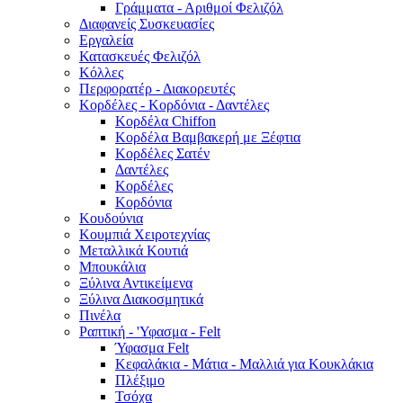
Γράμματα - Αριθμοί Φελιζόλ
Διαφανείς Συσκευασίες
Εργαλεία
Κατασκευές Φελιζόλ
Κόλλες
Περφορατέρ - Διακορευτές
Κορδέλες - Κορδόνια - Δαντέλες
Κορδέλα Chiffon
Κορδέλα Βαμβακερή με Ξέφτια
Κορδέλες Σατέν
Δαντέλες
Κορδέλες
Κορδόνια
Κουδούνια
Κουμπιά Χειροτεχνίας
Μεταλλικά Κουτιά
Μπουκάλια
Ξύλινα Αντικείμενα
Ξύλινα Διακοσμητικά
Πινέλα
Ραπτική - 'Υφασμα - Felt
Ύφασμα Felt
Κεφαλάκια - Μάτια - Μαλλιά για Κουκλάκια
Πλέξιμο
Τσόχα