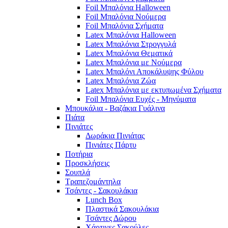
Foil Μπαλόνια Halloween
Foil Μπαλόνια Νούμερα
Foil Μπαλόνια Σχήματα
Latex Μπαλόνια Halloween
Latex Μπαλόνια Στρογγυλά
Latex Μπαλόνια Θεματικά
Latex Μπαλόνια με Νούμερα
Latex Μπαλόνι Αποκάλυψης Φύλου
Latex Μπαλόνια Ζώα
Latex Μπαλόνια με εκτυπωμένα Σχήματα
Foil Μπαλόνια Ευχές - Μηνύματα
Μπουκάλια - Βαζάκια Γυάλινα
Πιάτα
Πινιάτες
Δωράκια Πινιάτας
Πινιάτες Πάρτυ
Ποτήρια
Προσκλήσεις
Σουπλά
Τραπεζομάντηλα
Τσάντες - Σακουλάκια
Lunch Box
Πλαστικά Σακουλάκια
Τσάντες Δώρου
Χάρτινες Σακούλες